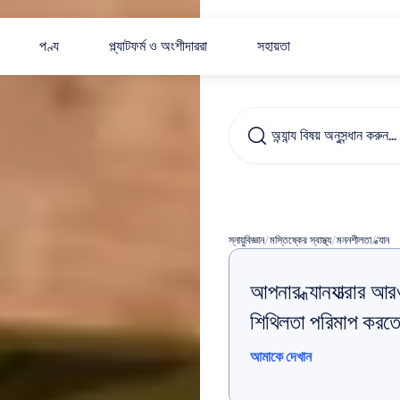
পণ্য
প্ল্যাটফর্ম ও অংশীদাররা
সহায়তা
অন্যান্য বিষয় অনুসন্ধান করুন…
ঘুমের
ধ্যা
স্নায়ুবিজ্ঞান
/
মস্তিষ্কের স্বাস্থ্য
/
মননশীলতা
/
ধ্যান
আপনার ধ্যানযাত্রার 
শিথিলতা পরিমাপ করত
আমাকে দেখান
আমাকে দেখান