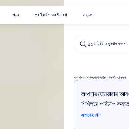
পণ্য
প্ল্যাটফর্ম ও অংশীদাররা
সহায়তা
অন্যান্য বিষয় অনুসন্ধান করুন…
ইন্টারভিউ
স্নায়ুবিজ্ঞান
/
মস্তিষ্কের স্বাস্থ্য
/
মননশীলতা
/
ধ্যান
আপনার ধ্যানযাত্রার 
শিথিলতা পরিমাপ করত
আমাকে দেখান
আমাকে দেখান