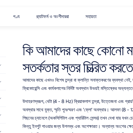
পণ্য
প্ল্যাটফর্ম ও অংশীদাররা
সহায়তা
কি আমাদের কাছে কোনো মান
সতর্কতার স্তর চিত্রিত করত
আমাদের কাছে এখনও বিশেষ তন্দ্রা বা ক্লান্তি সনাক্তকরণের ব্যবস্থা নেই, 
ফ্রিকোয়েন্সি এবং কার্যকলাপের নির্দিষ্ট অবস্থান উভয়ই মস্তিষ্কের অভ্যন্
উদাহরণস্বরূপ, থেটা (4 - 8 Hz) ক্রিয়াকলাপ তন্দ্রা, উত্তেজনা এবং প্রায়ই 
অবস্থার সাথে যুক্ত, স্মৃতি পুনঃস্মরণ এবং 'ফ্লো' অবস্থার। আলফা (8 - 
পিছনের চ্যানেলে (অকসিপিটাল এবং প্যারিটাল সেন্সর) তখন দেখা যায় যখন চোখ বন্
কিন্তু ইনপুট পাওয়ার জন্য উপলব্ধ এবং অপেক্ষারত। অন্যান্য অংশের ক্ষে