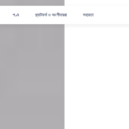
পণ্য
প্ল্যাটফর্ম ও অংশীদাররা
সহায়তা