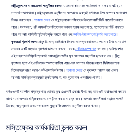
মাইন্ডফুলনেস বা সচেতনতা অনুশীলন করুন:
 সচেতন থাকার সহজ অর্থ হলো যে সময়ে যা ঘটছে সে 
সম্পর্কে সজাগ থাকা। মাইন্ডফুলনেস অনুশীলনে, আপনাকে অবশ্যই বর্তমানের উপর আপনার মনোযোগ 
নিবদ্ধ করতে হবে। 
গবেষণা দেখায়
 যে মাইন্ডফুলনেস মস্তিষ্কে নিউরোপ্লাস্টিসিটি প্ররোচিত করতে 
পারে। ফলস্বরূপ, এটি বয়সজনিত মস্তিষ্কের অবক্ষয় হ্রাস করতে পারে, মনোযোগের পরিধি বাড়াতে 
পারে, আপনার কার্যকরী স্মৃতিশক্তি বৃদ্ধি করতে পারে এবং 
জ্ঞানীয় ক্রিয়াকলাপের উন্নতি করতে পারে
।
কৃতজ্ঞতা প্রকাশ করুন:
 মানুষ হিসেবে, নেতিবাচক বিষয়গুলো লক্ষ্য করা এবং সেগুলোর উপর মনোযোগ 
দেওয়ার একটি সহজাত প্রবণতা আমাদের রয়েছে - যাকে 
নেতিবাচক পক্ষপাত
 বলা হয়। দুর্ভাগ্যবশত, 
এই সহজাত বৈশিষ্ট্যটি প্রায়শই কোনো ট্র্যাজেডির মুখে আমাদের সহনশীল হতে বাধা দেয়। কিন্তু 
কৃতজ্ঞতা হলো এই নেতিবাচক পক্ষপাত কাটিয়ে ওঠার এবং আপনার জীবনের ভালো জিনিসগুলোকে 
নিজের মধ্যে ধারণ করার একটি বৈজ্ঞানিক উপায়। 
গবেষণা দেখায়
 যে কৃতজ্ঞতা প্রকাশ করা কেবল 
আপনার সামগ্রিক স্বাস্থ্যেরই উন্নতি ঘটায় না, বরং ঘুমের মান ও স্থায়িত্বও বাড়ায়।
যদিও একটি সহনশীল মস্তিষ্ক গড়ে তোলার জন্য এগুলোই একমাত্র উপায় নয়, তবে এই অভ্যাসগুলো সময়ের 
সাথে সাথে আপনার মস্তিষ্কের সংযোগ উন্নত করতে সাহায্য করে। আপনার সহনশীলতা বাড়াতে আপনি 
উদারতা, অনুপ্রেরণা এবং শেখার মতো অন্যান্য বিষয়গুলোও অনুশীলন করতে পারেন।
মস্তিষ্কের কার্যকারিতা উন্নত করুন