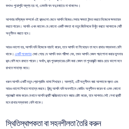
কখনও পুরোপুরি অদৃশ্য হয় না, এমনকি ঘন ঘন ব্যবহারে না থাকলেও।
আপনার মস্তিষ্ক সম্পর্কে এই তথ্যগুলো জেনে আপনি নিজের শেখার ক্ষমতা উন্নত করতে নিজেকে ক্ষমতায়ন 
করতে পারেন। আপনি এখন জানেন যে কোনো একটি দক্ষতা বা নতুন জিনিসকে নিখুঁত করতে আপনাকে সেটি 
অনুশীলন করতে হবে।
আরও ভালো হয়, আপনি যদি নিজেকে যাচাই করেন, তবে আপনি যা শিখেছেন তা মনে রাখার সম্ভাবনা বেশি 
থাকে। 
একটি গবেষণায়
 দেখা গেছে যে আপনি যখন পরীক্ষা দেন, তখন আপনি কেবল পড়াশোনা করার তুলনায় 
তথ্য বেশি মনে রাখতে পারেন। অর্থাৎ, তথ্য পুনরুদ্ধারের চেষ্টা করা কেবল তা পুনরাবৃত্তি করার চেয়ে ভালো মনে 
রাখতে সাহায্য করে।
ধরুন আপনি একটি নতুন প্রোগ্রামিং ভাষা শিখছেন। অবশ্যই, এটি অনুশীলন করা আপনাকে দ্রুত এবং 
আরও ভালো শিখতে সাহায্য করবে। কিন্তু আপনি যদি অনলাইনে কোডিং অনুশীলন করেন বা এমন কোনো 
প্রজেক্টে কাজ করেন যেখানে আপনি তথ্যটি সক্রিয়ভাবে মনে করার চেষ্টা করেন, তবে আপনার সেই শেখা তথ্যটি 
মনে রাখার সম্ভাবনা বেশি থাকে।
স্থিতিস্থাপকতা বা সহনশীলতা তৈরি করুন