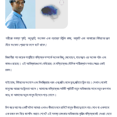
শরীরের সমস্ত স্মৃতি, অনুভূতি, সংবেদন এবং নড়াচড়া বিভিন্ন কাজ, আকৃতি এবং আকারের নিউরনের মধ্য 
দিয়ে সংকেত প্রেরণের ফলে ঘটে থাকে।
বিজ্ঞানীরা গত কয়েক শতাব্দীতে মস্তিষ্ক সম্পর্কে অনেক কিছু জেনেছেন, যার মধ্যে এর অনেক গঠন এবং 
কাজও রয়েছে। এই আবিষ্কারগুলো দেখিয়েছে যে মস্তিষ্কের মৌলিক শারীরস্থান সবার ক্ষেত্রে একই 
রকম।
যাইহোক, নিউরনের সংযোগ এবং মিথস্ক্রিয়ার ধরন এক ব্যক্তি থেকে অন্য ব্যক্তিতে ভিন্ন হয়। সেখান থেকেই 
মানুষের আচরণের ভিন্নতা আসে। আমাদের মস্তিষ্কের সার্কিট প্রতিটি নতুন অভিজ্ঞতার সাথে নতুন রূপ লাভ 
করে, যা আমাদের অনন্য মানুষ হিসেবে গড়ে তোলে।
বিশ বছর আগের একটি ঘটনা আমরা এখনও কীভাবে মনে রাখি? মানুষ কীভাবে ব্যালে নাচ শেখে বা একসাথে 
এক ডজন বল নিয়ে জাগলিং করতে শেখে? এই সমস্ত চমৎকার অভিজ্ঞতার কৃতিত্ব মস্তিষ্ককেই দেওয়া যেতে 