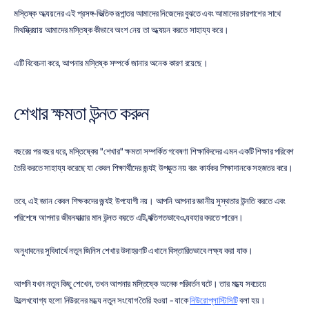
মস্তিষ্ক অধ্যয়নের এই প্রসঙ্গ-ভিত্তিক রূপান্তর আমাদের নিজেদের বুঝতে এবং আমাদের চারপাশের সাথে 
মিথস্ক্রিয়ায় আমাদের মস্তিষ্ক কীভাবে অংশ নেয় তা অধ্যয়ন করতে সাহায্য করে।
এটি বিবেচনা করে, আপনার মস্তিষ্ক সম্পর্কে জানার অনেক কারণ রয়েছে।
শেখার ক্ষমতা উন্নত করুন
বছরের পর বছর ধরে, মস্তিষ্কের "শেখার" ক্ষমতা সম্পর্কিত গবেষণা শিক্ষাবিদদের এমন একটি শিক্ষার পরিবেশ 
তৈরি করতে সাহায্য করেছে যা কেবল শিক্ষার্থীদের জন্যই উপযুক্ত নয় বরং কার্যকর শিক্ষাদানকে সহজতর করে।
তবে, এই জ্ঞান কেবল শিক্ষকদের জন্যই উপযোগী নয়। আপনি আপনার জ্ঞানীয় সুস্থতার উন্নতি করতে এবং 
পরিশেষে আপনার জীবনযাত্রার মান উন্নত করতে এটি ব্যক্তিগতভাবেও ব্যবহার করতে পারেন।
অনুধাবনের সুবিধার্থে নতুন জিনিস শেখার উদাহরণটি এখানে বিস্তারিতভাবে লক্ষ্য করা যাক।
আপনি যখন নতুন কিছু শেখেন, তখন আপনার মস্তিষ্কে অনেক পরিবর্তন ঘটে। তার মধ্যে সবচেয়ে 
উল্লেখযোগ্য হলো নিউরনের মধ্যে নতুন সংযোগ তৈরি হওয়া - যাকে 
নিউরোপ্লাস্টিসিটি
 বলা হয়।