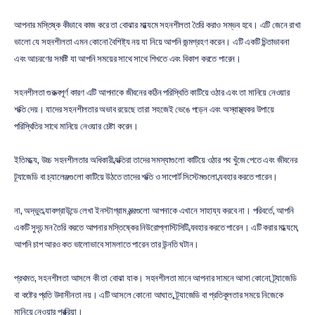
আপনার মস্তিষ্ক কীভাবে কাজ করে তা বোঝার মাধ্যমে সহনশীলতা তৈরি করাও সম্ভব হবে। এটি জেনে রাখা 
ভালো যে সহনশীলতা এমন কোনো বৈশিষ্ট্য নয় যা নিয়ে আপনি জন্মগ্রহণ করেন। এটি একটি চিন্তাভাবনা 
এবং আচরণের সমষ্টি যা আপনি সময়ের সাথে সাথে শিখতে এবং বিকাশ করতে পারেন।
সহনশীলতা গুরুত্বপূর্ণ কারণ এটি আপনাকে জীবনের কঠিন পরিস্থিতি কাটিয়ে ওঠার এবং তা মানিয়ে নেওয়ার 
শক্তি দেয়। যাদের সহনশীলতার অভাব রয়েছে তারা সহজেই ভেঙে পড়েন এবং অস্বাস্থ্যকর উপায়ে 
পরিস্থিতির সাথে মানিয়ে নেওয়ার চেষ্টা করেন।
ইতিমধ্যে, উচ্চ সহনশীলতার অধিকারী ব্যক্তিরা তাদের সমস্যাগুলো কাটিয়ে ওঠার পথ খুঁজে পেতে এবং জীবনের 
ট্র্যাজেডি বা চ্যালেঞ্জগুলো কাটিয়ে উঠতে তাদের শক্তি ও সাপোর্ট সিস্টেমগুলো ব্যবহার করতে পারেন।
না, অদ্ভুত ব্যাকগ্রাউন্ডে লেখা ইনস্টাগ্রাম মন্ত্রগুলো আপনাকে এখানে সাহায্য করবে না। পরিবর্তে, আপনি 
একটি সুদৃঢ় মন তৈরি করতে আপনার মস্তিষ্কের নিউরোপ্লাস্টিসিটি ব্যবহার করতে পারেন। এটি করার মাধ্যমে, 
আপনি চাপ আরও কত ভালোভাবে সামলাতে পারেন তার উন্নতি ঘটান।
প্রথমত, সহনশীলতা আসলে কী তা বোঝা যাক। সহনশীলতা মানে আপনার সামনে আসা কোনো ট্র্যাজেডি 
বা কষ্টের প্রতি উদাসীনতা নয়। এটি আসলে কোনো আঘাত, ট্র্যাজেডি বা প্রতিকূলতার সময়ে নিজেকে 
মানিয়ে নেওয়ার প্রক্রিয়া।