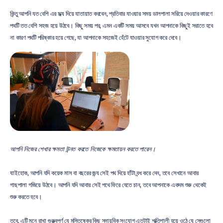
কিন্তু আপনি যত বেশি এর মধ্য দিয়ে যাতায়াত করবেন, প্রতিবার যাওয়ার সময় ডালপালা সরিয়ে দেওয়ার কারণে 
পথটি তত বেশি সহজ হয়ে উঠবে। কিছু সময় পর, এমন একটি সময় আসবে যখন আপনাকে কিছুই সরাতে হবে 
না কারণ পথটি পরিষ্কার হয়ে গেছে, যা আপনাকে সহজেই হেঁটে যাওয়ার সুযোগ করে দেবে।
আপনি নিজের শেখার ক্ষমতা উন্নত করতে নিজেকে ক্ষমতায়ন করতে পারেন।
যাইহোক, আপনি যদি কয়েক মাস বা বছরের জন্য সেই পথ দিয়ে হাঁটা বন্ধ করে দেন, তবে সেখানে আবার 
গাছপালা গজিয়ে উঠবে। আপনি যদি আবার সেই পথে ফিরে যেতে চান, তবে আপনাকে একদম শুরু থেকেই 
শুরু করতে হবে।
তবে, এটি মনে রাখা গুরুত্বপূর্ণ যে মস্তিষ্কের কিছু স্নায়বিক সংযোগ এতটাই শক্তিশালী হয়ে ওঠে যে সেগুলো 