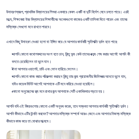
উদাহরণস্বরূপ, প্রাথমিক বিদ্যালয়ের শিশুরা একবারে কেবল একটি বা দুটি নির্দেশ মেনে চলতে পারে। এরই 
মধ্যে, শিক্ষকেরা উচ্চ বিদ্যালয়ের শিক্ষার্থীদের অনেকগুলো কাজের একটি তালিকা দিতে পারেন এবং তাদের 
মস্তিষ্ক সেগুলো মনে রাখতে পারবে।
এখানে কিছু উদাহরণ দেওয়া হলো যা ইঙ্গিত করে যে আপনার কার্যকরী স্মৃতিশক্তি দুর্বল হতে পারে:
আপনি কোনো কথোপকথনের অংশ হতে চান, কিন্তু অন্য কেউ তাদের বক্তব্য শেষ করার আগেই আপনি কী 
বলতে চেয়েছিলেন তা ভুলে যান।
টানা আপনার ওয়ালেট, চাবি এবং ফোন হারিয়ে ফেলেন।
আপনি কোনো কাজ করার পরিকল্পনা করছেন কিন্তু তার জন্য প্রয়োজনীয় জিনিসপত্র আনতে ভুলে যান, 
যদিও কয়েক মিনিট আগেই আপনাকে এটি মনে করিয়ে দেওয়া হয়েছিল।
কোনো অনুচ্ছেদের তথ্য মনে রাখার জন্য আপনাকে সেটি একাধিকবার পড়তে হয়।
আপনি যদি এই বিষয়গুলোর কোনো একটি অনুভব করেন, তবে সম্ভবত আপনার কার্যকরী স্মৃতিশক্তি দুর্বল। 
আপনি কীভাবে এটির উন্নতি করবেন? আপনার মস্তিষ্ক সম্পর্কে আরও জেনে এবং আপনার নিজস্ব মস্তিষ্ক 
কীভাবে কাজ করে তা বোঝার মাধ্যমে।