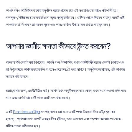
আপনি যদি একই জিনিস বারবার অনুশীলন করতে থাকেন তবে এই সংযোগগুলো আরও শক্তিশালী হয়। 
ফলস্বরূপ, নিউরনের মধ্যকার বার্তাগুলো দ্রুত স্থানান্তরিত হয়। এটি আপনাকে কীভাবে সাহায্য করে? এটি 
আপনাকে যা শিখেছেন তা অনেক দ্রুত এবং আরও কার্যকর উপায়ে মনে রাখতে সাহায্য করে।
আপনার জ্ঞানীয় ক্ষমতা কীভাবে উন্নত করবেন?
ধরুন আপনি সেলাই করা শিখছেন। আপনি যখন শিক্ষানবিস, তখন একটি নির্দিষ্ট ধরনের সেলাই শিখতে এবং 
তা নিখুঁত করতে আপনার কয়েক দিন না হলেও কয়েক ঘণ্টা সময় লাগবে। অনুশীলনের মাধ্যমে, এটি আপনার 
অভ্যাসে পরিণত হবে।
মজার ব্যাপার হলো, এর উল্টোটাও সত্যি। আপনি যখন অনুশীলন বন্ধ করে দেবেন, তখন সংযোগগুলো দুর্বল হয়ে 
যাবে এবং আপনি আর সেই কাজে ততটা দক্ষ থাকবেন না।
একটি 
Frontiers-এর নিবন্ধে
 ঘন গাছপালায় ভরা বনের একটি পথের উদাহরণ দিয়ে এটি ব্যাখ্যা করা 
হয়েছে। প্রথমবার যখন আপনি এর মধ্য দিয়ে হাঁটবেন, তখন ডালপালা এবং গাছপালা আপনার পথ থেকে 
সরিয়ে নেওয়া কঠিন মনে হবে।