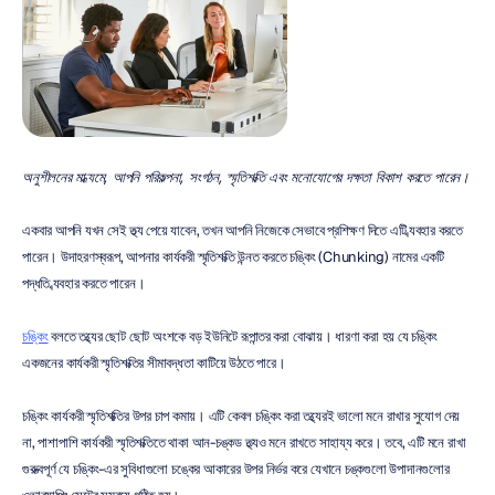
অনুশীলনের মাধ্যমে, আপনি পরিকল্পনা, সংগঠন, স্মৃতিশক্তি এবং মনোযোগের দক্ষতা বিকাশ করতে পারেন।
একবার আপনি যখন সেই তথ্য পেয়ে যাবেন, তখন আপনি নিজেকে সেভাবে প্রশিক্ষণ দিতে এটি ব্যবহার করতে 
পারেন। উদাহরণস্বরূপ, আপনার কার্যকরী স্মৃতিশক্তি উন্নত করতে চঙ্কিং (Chunking) নামের একটি 
পদ্ধতি ব্যবহার করতে পারেন।
চঙ্কিং
 বলতে তথ্যের ছোট ছোট অংশকে বড় ইউনিটে রূপান্তর করা বোঝায়। ধারণা করা হয় যে চঙ্কিং 
একজনের কার্যকরী স্মৃতিশক্তির সীমাবদ্ধতা কাটিয়ে উঠতে পারে।
চঙ্কিং কার্যকরী স্মৃতিশক্তির উপর চাপ কমায়। এটি কেবল চঙ্কিং করা তথ্যেরই ভালো মনে রাখার সুযোগ দেয় 
না, পাশাপাশি কার্যকরী স্মৃতিশক্তিতে থাকা আন-চঙ্কড তথ্যও মনে রাখতে সাহায্য করে। তবে, এটি মনে রাখা 
গুরুত্বপূর্ণ যে চঙ্কিং-এর সুবিধাগুলো চঙ্কের আকারের উপর নির্ভর করে যেখানে চঙ্কগুলো উপাদানগুলোর 