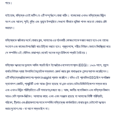
পারে।
যাইহোক, মস্তিষ্ক এতই জটিল যে এটি সম্পূর্ণরূপে বোঝা কঠিন। গবেষকেরা এখনও মস্তিষ্কের বিভিন্ন 
অংশ এবং আবেগ, স্মৃতি, বুদ্ধি এবং অন্যান্য উপলব্ধিতে সেগুলো কীভাবে ভূমিকা পালন করে তা বোঝার চেষ্টা 
করছেন।
মস্তিষ্ককে সত্যিকার অর্থে বোঝার জন্য, আমাদের এর গঠনকারী কোষগুলোকে সনাক্ত করতে হবে এবং তাদের 
সংযোগ এবং কাজের উপর ভিত্তি করে চিহ্নিত করতে হবে। প্রকৃতপক্ষে, শরীরে নিউরন যেভাবে মিথস্ক্রিয়া করে 
সে সম্পর্কিত এই মৌলিক বোঝাপড়া থেকেই অনেক নতুন চিকিৎসা পদ্ধতি তৈরি হয়।
মস্তিষ্ক অধ্যয়নের অন্যতম আদিম পদ্ধতি ছিল ইলেক্ট্রোএনসেফালোগ্রাম (EEG)। ১৯২৯ সালে, হ্যান্স 
বার্জার নিউরন দ্বারা উৎপাদিত বৈদ্যুতিক সম্ভাবনা রেকর্ড করার জন্য মাথার ত্বকে সেন্সর স্থাপন করেছিলেন। 
এটি মস্তিষ্কের ক্রিয়াকলাপের প্রথম Insight প্রদান করেছিল। যদিও এই প্রাথমিক EEG ছিল অপরিপক্ক 
অ্যানালগ রেকর্ডিং, প্রযুক্তিটি এখন আরও উন্নত হয়েছে যা ব্রেন ওয়েভ ডেটার ডিজিটাইজেশন সম্ভব করে 
এবং এখনও বিভিন্ন পরিস্থিতিতে এটি সাধারণত ব্যবহৃত হয়। আজ, জ্ঞানীয় মনোবিজ্ঞান এবং মস্তিষ্ক বিজ্ঞান 
আরও বেশি প্রসঙ্গ-ভিত্তিক। আমাদের কাছে এখন এমন সরঞ্জাম রয়েছে যা আমাদের নির্দিষ্ট পরিস্থিতি, 
পরিবেশ, ট্রিগার এবং ক্রিয়াকলাপের সাথে সম্পর্কিত মস্তিষ্কের কার্যকারিতা বোঝার জন্য ডেটাসেট অধ্যয়ন 
করার সুযোগ দেয় - যা আগে সম্ভব ছিল না।