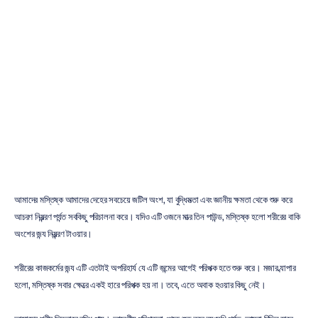
আপনার
মস্তিষ্ক
সম্পর্কে
জানা
কেন
গুরুত্বপূর্ণ?
মেহুল
নায়েক
সর্বশেষ
আপডেট
৩১
মার্চ,
২০২২
আমাদের মস্তিষ্ক আমাদের দেহের সবচেয়ে জটিল অংশ, যা বুদ্ধিমত্তা এবং জ্ঞানীয় ক্ষমতা থেকে শুরু করে 
আচরণ নিয়ন্ত্রণ পর্যন্ত সবকিছু পরিচালনা করে। যদিও এটি ওজনে মাত্র তিন পাউন্ড, মস্তিষ্ক হলো শরীরের বাকি 
অংশের জন্য নিয়ন্ত্রণ টাওয়ার।
শরীরের কাজকর্মের জন্য এটি এতটাই অপরিহার্য যে এটি জন্মের আগেই পরিপক্ক হতে শুরু করে। মজার ব্যাপার 
হলো, মস্তিষ্ক সবার ক্ষেত্রে একই হারে পরিপক্ক হয় না। তবে, এতে অবাক হওয়ার কিছু নেই।