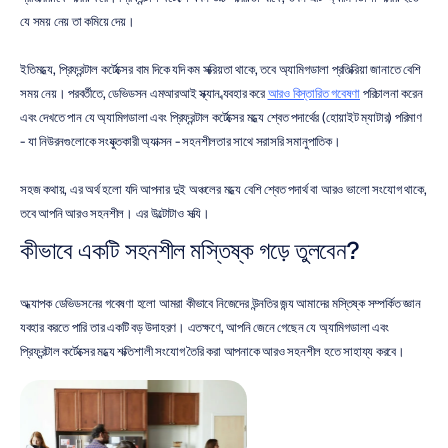
যে সময় নেয় তা কমিয়ে দেয়।
ইতিমধ্যে, প্রিফ্রন্টাল কর্টেক্সের বাম দিকে যদি কম সক্রিয়তা থাকে, তবে অ্যামিগডালা প্রতিক্রিয়া জানাতে বেশি 
সময় নেয়। পরবর্তীতে, ডেভিডসন এমআরআই স্ক্যান ব্যবহার করে 
আরও বিস্তারিত গবেষণা
 পরিচালনা করেন 
এবং দেখতে পান যে অ্যামিগডালা এবং প্রিফ্রন্টাল কর্টেক্সের মধ্যে শ্বেত পদার্থের (হোয়াইট ম্যাটার) পরিমাণ 
- যা নিউরনগুলোকে সংযুক্তকারী অ্যাক্সন - সহনশীলতার সাথে সরাসরি সমানুপাতিক।
সহজ কথায়, এর অর্থ হলো যদি আপনার দুই অঞ্চলের মধ্যে বেশি শ্বেত পদার্থ বা আরও ভালো সংযোগ থাকে, 
তবে আপনি আরও সহনশীল। এর উল্টোটাও সত্যি।
কীভাবে একটি সহনশীল মস্তিষ্ক গড়ে তুলবেন?
অধ্যাপক ডেভিডসনের গবেষণা হলো আমরা কীভাবে নিজেদের উন্নতির জন্য আমাদের মস্তিষ্ক সম্পর্কিত জ্ঞান 
ব্যবহার করতে পারি তার একটি বড় উদাহরণ। এতক্ষণে, আপনি জেনে গেছেন যে অ্যামিগডালা এবং 
প্রিফ্রন্টাল কর্টেক্সের মধ্যে শক্তিশালী সংযোগ তৈরি করা আপনাকে আরও সহনশীল হতে সাহায্য করবে।