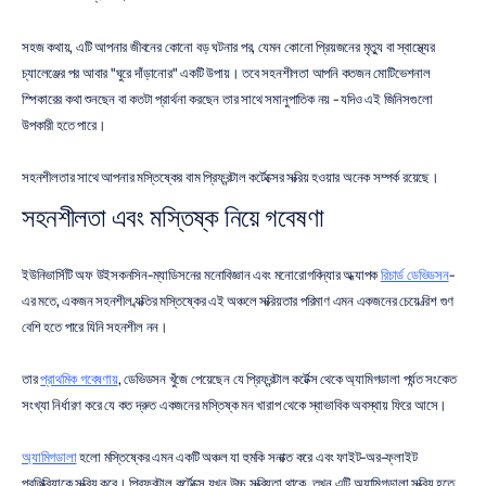
সহজ কথায়, এটি আপনার জীবনের কোনো বড় ঘটনার পর, যেমন কোনো প্রিয়জনের মৃত্যু বা স্বাস্থ্যের 
চ্যালেঞ্জের পর আবার "ঘুরে দাঁড়ানোর" একটি উপায়। তবে সহনশীলতা আপনি কতজন মোটিভেশনাল 
স্পিকারের কথা শুনছেন বা কতটা প্রার্থনা করছেন তার সাথে সমানুপাতিক নয় - যদিও এই জিনিসগুলো 
উপকারী হতে পারে।
সহনশীলতার সাথে আপনার মস্তিষ্কের বাম প্রিফ্রন্টাল কর্টেক্সের সক্রিয় হওয়ার অনেক সম্পর্ক রয়েছে।
সহনশীলতা এবং মস্তিষ্ক নিয়ে গবেষণা
ইউনিভার্সিটি অফ উইসকনসিন-ম্যাডিসনের মনোবিজ্ঞান এবং মনোরোগবিদ্যার অধ্যাপক 
রিচার্ড ডেভিডসন
-
এর মতে, একজন সহনশীল ব্যক্তির মস্তিষ্কের এই অঞ্চলে সক্রিয়তার পরিমাণ এমন একজনের চেয়ে ত্রিশ গুণ 
বেশি হতে পারে যিনি সহনশীল নন।
তার 
প্রাথমিক গবেষণায়
, ডেভিডসন খুঁজে পেয়েছেন যে প্রিফ্রন্টাল কর্টেক্স থেকে অ্যামিগডালা পর্যন্ত সংকেত 
সংখ্যা নির্ধারণ করে যে কত দ্রুত একজনের মস্তিষ্ক মন খারাপ থেকে স্বাভাবিক অবস্থায় ফিরে আসে।
অ্যামিগডালা
 হলো মস্তিষ্কের এমন একটি অঞ্চল যা হুমকি সনাক্ত করে এবং ফাইট-অর-ফ্লাইট 
প্রতিক্রিয়াকে সক্রিয় করে। প্রিফ্রন্টাল কর্টেক্সে যখন উচ্চ সক্রিয়তা থাকে, তখন এটি অ্যামিগডালা সক্রিয় হতে 