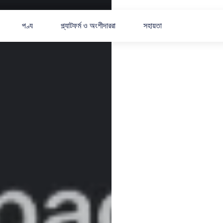
পণ্য
প্ল্যাটফর্ম ও অংশীদাররা
সহায়তা