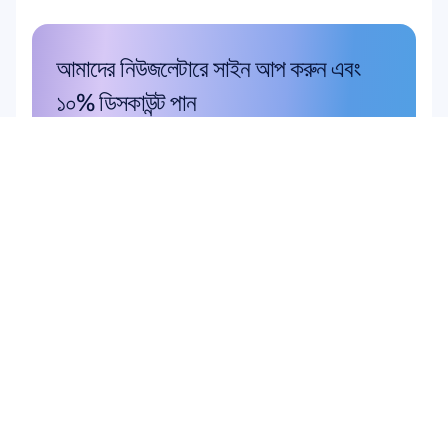
আমাদের নিউজলেটারে সাইন আপ করুন এবং 
১০% ডিসকাউন্ট পান
হাতছাড়া করবেন না—আজই সাবস্ক্রাইব করুন এবং 
আপনার এক্সক্লুসিভ সঞ্চয় দাবি করুন।
এখানে সাবস্ক্রাইব করুন
এখানে সাবস্ক্রাইব করুন
পণ্য
সৈক্ষণিক
একাডেমিক গবেষণা
হার্ডওয়্যার
Epoc X
ব্যবহারকারী এবং পণ্য গবেষণা
Flex 2 Saline
ব্রেন কম্পিউটার ইন্টারফেস (BCI)
Flex 2 Gel
মস্তিষ্কের স্বাস্থ্য
Insight
Emotiv Play
MN8
আনুষঙ্গিক সামগ্রী