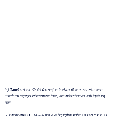
নূর
–
এ
ব্রেন
অপেরা
বাই
এলেন
পার্লম্যান
ডুক
ট্রান
সর্বশেষ
আপডেট
১২
ডিসে,
২০১৬
'নূর' (Noor) হলো ৩৬০-ডিগ্রি থিয়েটারে সম্পূর্ণরূপে নিমজ্জিত একটি ব্রেন অপেরা, যেখানে একজন 
পারফর্মার তার মস্তিষ্কের কার্যকলাপে মাধ্যমে ভিডিও, একটি সোনিক পরিবেশ এবং একটি লিব্রেটো চালু 
করেন।
১৮ই মে আইএসইএ (ISEA) ২০১৬ হংকং-এ এর বিশ্ব প্রিমিয়ার হয়েছিল এবং ২৭শে মে হংকং-এর 