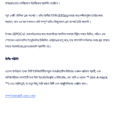
মাইক্রোওয়েভ ফেস্টিভ্যালে দ্বিতীয়বার প্রদর্শিত হয়েছিল।
'নূর' একটি মৌলিক 'ব্রেন অপেরা'। যদিও শিল্পীরা ইইজি (EEGs) ব্যবহার করে সঙ্গীতানুষ্ঠান তৈরির কাজ 
করছেন, তবে এর আগে কখনও কেউ সম্পূর্ণ অডিও ভিজ্যুয়াল ব্রেন অপেরা তৈরি করেননি।
ইপক+ (EPOC+) হেডসেট ব্যবহার করে পারফর্মারের মানসিক অবস্থা বিভিন্ন সময়ে ভিডিও, অডিও এবং 
স্পোকেন ওয়ার্ড চালিত ইভেন্টগুলির ডিজিটাল ডেটাব্যাঙ্ক চালু করে, যার পাশাপাশি দর্শকদের দেখার জন্য বাস্তব 
সময়ে পারফর্মারের ব্রেনওয়েভগুলি প্রদর্শিত হয়।
শিল্পীর পরিচিতি
এলেন পার্লম্যান হংকং সিটি ইউনিভার্সিটির স্কুল অফ ক্রিয়েটিভ মিডিয়ার একজন ডক্টরাল প্রার্থী, এবং 
ভলিউমেট্রিক সোসাইটি অফ নিউ ইয়র্কের ডিরেক্টর ও কিউরেটর, এবং আর্ট-এ-হ্যাক ™ (Art-A-Hack 
™)-এর প্রেসিডেন্ট, যা নতুন কিছু তৈরি করতে শিল্পী এবং প্রযুক্তিবিদদের একত্রিত করে।
সম্পূর্ণ কভারেজটি এখানে দেখুন