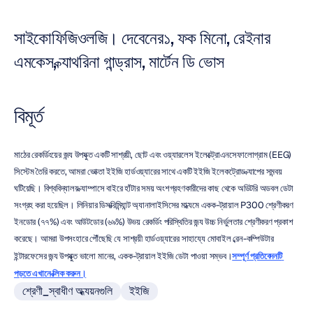
সাইকোফিজিওলজি। দেবেনের১, ফক মিনো, রেইনার 
এমকেস, ক্যাথরিনা গান্ড্রাস, মার্টেন ডি ভোস
বিমূর্ত
মাঠের রেকর্ডিংয়ের জন্য উপযুক্ত একটি সাশ্রয়ী, ছোট এবং ওয়্যারলেস ইলেক্ট্রোএনসেফালোগ্রাম (EEG) 
সিস্টেম তৈরি করতে, আমরা ভোক্তা ইইজি হার্ডওয়্যারের সাথে একটি ইইজি ইলেকট্রোড ক্যাপের সমন্বয় 
ঘটিয়েছি। বিশ্ববিদ্যালয় ক্যাম্পাসে বাইরে হাঁটার সময় অংশগ্রহণকারীদের কাছ থেকে অডিটরি অডবল ডেটা 
সংগ্রহ করা হয়েছিল। লিনিয়ার ডিসক্রিমিন্যান্ট অ্যানালাইসিসের মাধ্যমে একক-ট্রায়াল P300 শ্রেণীকরণ 
ইনডোর (৭৭%) এবং আউটডোর (৬৯%) উভয় রেকর্ডিং পরিস্থিতির জন্য উচ্চ নির্ভুলতার শ্রেণীকরণ প্রকাশ 
করেছে। আমরা উপসংহারে পৌঁছেছি যে সাশ্রয়ী হার্ডওয়্যারের সাহায্যে মোবাইল ব্রেন-কম্পিউটার 
ইন্টারফেসের জন্য উপযুক্ত ভালো মানের, একক-ট্রায়াল ইইজি ডেটা পাওয়া সম্ভব।
সম্পূর্ণ প্রতিবেদনটি 
পড়তে এখানে ক্লিক করুন।
শ্রেণী_স্বাধীণ অধ্যয়নগুলি
ইইজি