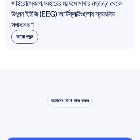
জাইরোস্কোপ ব্যবহারের মাধ্যমে মাথার নড়াচড়া থেকে 
উৎপন্ন ইইজি (EEG) আর্টিফ্যাক্টগুলোর স্বয়ংক্রিয় 
সনাক্তকরণ
আরো পড়ুন
আরো পড়ুন
আমাদের সাথে কাজ করুন
ল্যাবরেটরির
বাইরে
এসে
নিউরোসায়েন্স
কী
করতে
সক্ষম,
তা
নিজে
দেখে
নিন