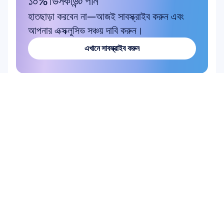
১০% ডিসকাউন্ট পান
হাতছাড়া করবেন না—আজই সাবস্ক্রাইব করুন এবং 
আপনার এক্সক্লুসিভ সঞ্চয় দাবি করুন।
এখানে সাবস্ক্রাইব করুন
এখানে সাবস্ক্রাইব করুন
পণ্য
হার্ডওয়্যার
Epoc X
Flex 2 Saline
Flex 2 Gel
Insight
MN8
আনুষঙ্গিক সামগ্রী
সফটওয়্যার
Emotiv Studio
EmotivPRO
Emotiv Play