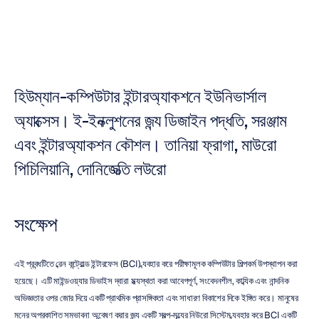
নুরি
জাভিত
সর্বশেষ
আপডেট
২২
জুল,
২০১৩
হিউম্যান-কম্পিউটার ইন্টারঅ্যাকশনে ইউনিভার্সাল 
অ্যাক্সেস। ই-ইনক্লুশনের জন্য ডিজাইন পদ্ধতি, সরঞ্জাম 
এবং ইন্টারঅ্যাকশন কৌশল। তানিয়া ফ্রাগা, মাউরো 
পিচিলিয়ানি, দোনিজেত্তি লউরো
সংক্ষেপ
এই প্রবন্ধটিতে ব্রেন কন্ট্রোল্ড ইন্টারফেস (BCI) ব্যবহার করে পরীক্ষামূলক কম্পিউটার শিল্পকর্ম উপস্থাপন করা 
হয়েছে। এটি মাইন্ডওয়্যার ডিভাইস দ্বারা মধ্যস্থতা করা আবেগপূর্ণ, সংবেদনশীল, কাব্যিক এবং নান্দনিক 
অভিজ্ঞতার ওপর জোর দিয়ে একটি প্রাথমিক প্রাসঙ্গিকতা এবং সাধারণ বিকাশের দিকে ইঙ্গিত করে। মানুষের 
মনের অপ্রকাশিত সম্ভাবনা অন্বেষণ করার জন্য একটি স্বল্প-মূল্যের নিউরো সিস্টেম ব্যবহার করে BCI একটি 