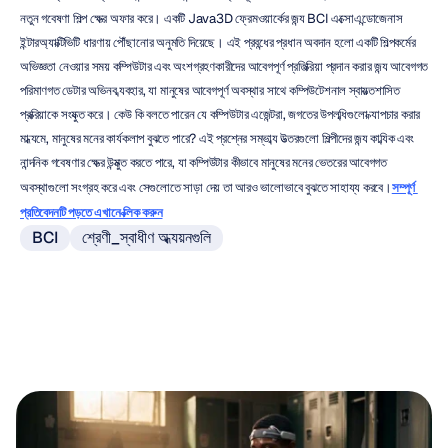
নতুন গবেষণা শিল্প ক্ষেত্র অফার করে। একটি Java3D ফ্রেমওয়ার্কের জন্য BCI এক্সোএন্ডোজেনাস 
ইন্টারঅ্যাক্টিভিটি ধারণায় পৌঁছানোর অনুমতি দিয়েছে। এই প্রবন্ধের প্রধান অবদান হলো একটি শিল্পকর্মের 
অভিজ্ঞতা নেওয়ার সময় কম্পিউটার এবং অংশগ্রহণকারীদের আবেগপূর্ণ প্রতিক্রিয়া প্রদান করার জন্য আবেগগত 
পরিমাণগত ডেটার অভিনব ব্যবহার, যা মানুষের আবেগপূর্ণ অবস্থার সাথে কম্পিউটেশনাল স্বায়ত্তশাসিত 
প্রক্রিয়াকে সংযুক্ত করে। কেউ কি বলতে পারেন যে কম্পিউটার এজেন্টরা, জগতের উপলব্ধিগুলো ক্যাপচার করার 
মাধ্যমে, মানুষের মনের কার্যকলাপ বুঝতে পারে? এই প্রশ্নের সম্ভাব্য উত্তরগুলো শিল্পীদের জন্য কাব্যিক এবং 
নান্দনিক গবেষণার ক্ষেত্র উন্মুক্ত করতে পারে, যা কম্পিউটার কীভাবে মানুষের মনের ভেতরের আবেগগত 
অবস্থাগুলো সংগ্রহ করে এবং সেগুলোতে সাড়া দেয় তা আরও ভালোভাবে বুঝতে সাহায্য করবে।
সম্পূর্ণ 
প্রতিবেদনটি পড়তে এখানে ক্লিক করুন
BCI
শ্রেণী_স্বাধীণ অধ্যয়নগুলি