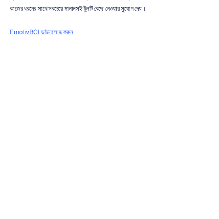
কাজের ধরনের সাথে সবচেয়ে মানানসই টুলটি বেছে নেওয়ার সুযোগ দেয়।
EmotivBCI ডাউনলোড করুন
ডেভেলপার প্রোগ্রামে যোগ দিন
কারা Epoc X ব্যবহার করেন?
Epoc X বিভিন্ন ধরনের ক্ষেত্রে ব্যবহৃত হয়, যার মধ্যে রয়েছে:
একাডেমিক গবেষণা
গবেষকরা যে বিষয়গুলো অনুসন্ধান করতে Epoc X ব্যবহার করেন:
মনোযোগ
কগনিটিভ ওয়ার্কলোড
শিক্ষা ও শিখন প্রক্রিয়া
স্মৃতিশক্তি