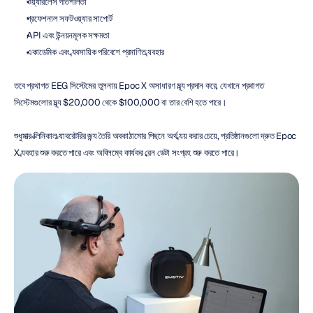
ওয়্যারলেস গতিশীলতা
প্রফেশনাল সফটওয়্যার সাপোর্ট
API এবং উন্নয়নমূলক সক্ষমতা
একাডেমিক এবং ব্যবসায়িক পরিবেশে প্রমাণিত ব্যবহার
তবে প্রথাগত EEG সিস্টেমের তুলনায় Epoc X অসাধারণ মূল্য প্রদান করে, যেখানে প্রথাগত 
সিস্টেমগুলোর মূল্য $20,000 থেকে $100,000 বা তার বেশি হতে পারে।
শুধুমাত্র ক্লিনিকাল ল্যাবরেটরির জন্য তৈরি অবকাঠামোর পিছনে অর্থ ব্যয় করার চেয়ে, প্রতিষ্ঠানগুলো দ্রুত Epoc 
X ব্যবহার শুরু করতে পারে এবং অবিলম্বে কার্যকর ব্রেন ডেটা সংগ্রহ শুরু করতে পারে।