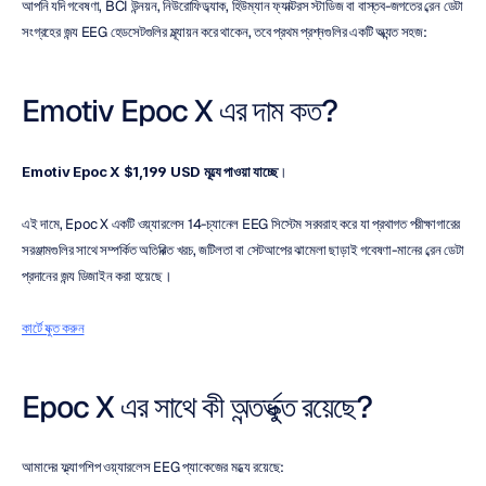
আপনি যদি গবেষণা, BCI উন্নয়ন, নিউরোফিডব্যাক, হিউম্যান ফ্যাক্টরস স্টাডিজ বা বাস্তব-জগতের ব্রেন ডেটা 
সংগ্রহের জন্য EEG হেডসেটগুলির মূল্যায়ন করে থাকেন, তবে প্রথম প্রশ্নগুলির একটি অত্যন্ত সহজ:
Emotiv Epoc X এর দাম কত?
Emotiv Epoc X $1,199 USD মূল্যে পাওয়া যাচ্ছে
।
এই দামে, Epoc X একটি ওয়্যারলেস 14-চ্যানেল EEG সিস্টেম সরবরাহ করে যা প্রথাগত পরীক্ষাগারের 
সরঞ্জামগুলির সাথে সম্পর্কিত অতিরিক্ত খরচ, জটিলতা বা সেটআপের ঝামেলা ছাড়াই গবেষণা-মানের ব্রেন ডেটা 
প্রদানের জন্য ডিজাইন করা হয়েছে।
কার্টে যুক্ত করুন
Epoc X এর সাথে কী অন্তর্ভুক্ত রয়েছে?
আমাদের ফ্ল্যাগশিপ ওয়্যারলেস EEG প্যাকেজের মধ্যে রয়েছে: