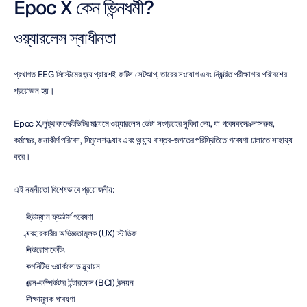
Epoc X কেন ভিন্নধর্মী?
ওয়্যারলেস স্বাধীনতা
প্রথাগত EEG সিস্টেমের জন্য প্রায়শই জটিল সেটআপ, তারের সংযোগ এবং নিয়ন্ত্রিত পরীক্ষাগার পরিবেশের 
প্রয়োজন হয়।
Epoc X ব্লুটুথ কানেক্টিভিটির মাধ্যমে ওয়্যারলেস ডেটা সংগ্রহের সুবিধা দেয়, যা গবেষকদের ক্লাসরুম, 
কর্মক্ষেত্র, জনাকীর্ণ পরিবেশ, সিমুলেশন ল্যাব এবং অন্যান্য বাস্তব-জগতের পরিস্থিতিতে গবেষণা চালাতে সাহায্য 
করে।
এই নমনীয়তা বিশেষভাবে প্রয়োজনীয়:
হিউম্যান ফ্যাক্টর্স গবেষণা
ব্যবহারকারীর অভিজ্ঞতামূলক (UX) স্টাডিজ
নিউরোমার্কেটিং
কগনিটিভ ওয়ার্কলোড মূল্যায়ন
ব্রেন-কম্পিউটার ইন্টারফেস (BCI) উন্নয়ন
শিক্ষামূলক গবেষণা