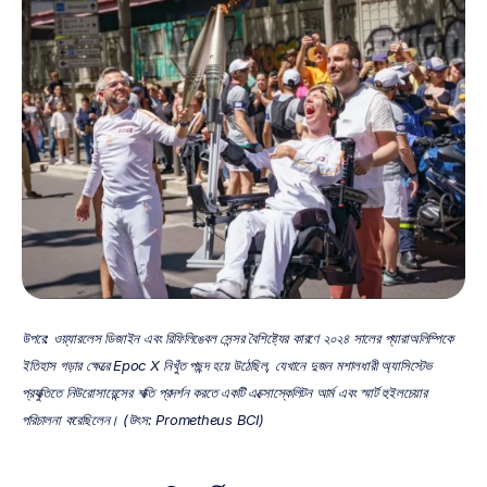
উপরে: ওয়্যারলেস ডিজাইন এবং রিফিলিঙেবল সেন্সর বৈশিষ্ট্যের কারণে ২০২৪ সালের প্যারাঅলিম্পিকে 
ইতিহাস গড়ার ক্ষেত্রে Epoc X নিখুঁত পছন্দ হয়ে উঠেছিল, যেখানে দুজন মশালধারী অ্যাসিস্টেভ 
প্রযুক্তিতে নিউরোসায়েন্সের শক্তি প্রদর্শন করতে একটি এক্সোস্কেলিটন আর্ম এবং স্মার্ট হুইলচেয়ার 
পরিচালনা করেছিলেন। (উৎস: Prometheus BCI)