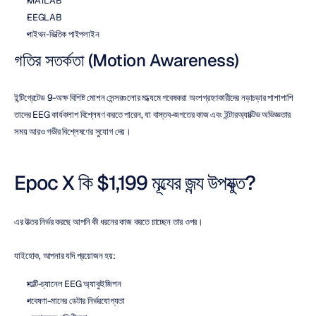
MATLAB
EEGLAB
পাইথন-ভিত্তিক পাইপলাইন
গতির সতর্কতা (Motion Awareness)
ইন্টিগ্রেটেড 9-অক্ষ বিশিষ্ট মোশন সেন্সরগুলোর মাধ্যমে গবেষকরা অংশগ্রহণকারীদের নড়াচড়ার পাশাপাশি 
তাদের EEG কার্যকলাপ বিশ্লেষণ করতে পারেন, যা বাস্তব-জগতের কাজ এবং ইন্টারঅ্যাক্টিভ অভিজ্ঞতার 
সময় আরও গভীর বিশ্লেষণের সুযোগ দেয়।
Epoc X কি $1,199 মূল্যের জন্য উপযুক্ত?
এর উত্তর নির্ভর করছে আপনি কী ধরনের কাজ করতে চাচ্ছেন তার ওপর।
যাইহোক, আপনার যদি প্রয়োজন হয়:
মাল্টি-চ্যানেল EEG অ্যাকুইজিশন
গবেষণা-মানের ডেটার নির্ভরযোগ্যতা