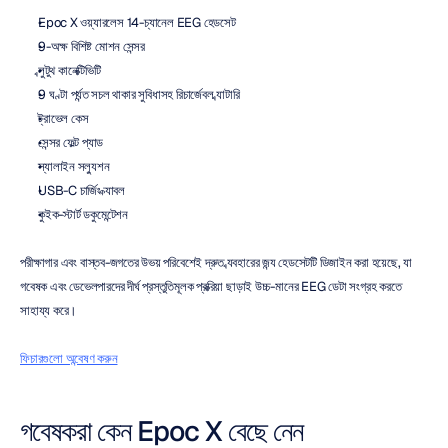
Epoc X ওয়্যারলেস 14-চ্যানেল EEG হেডসেট
9-অক্ষ বিশিষ্ট মোশন সেন্সর
ব্লুটুথ কানেক্টিভিটি
9 ঘণ্টা পর্যন্ত সচল থাকার সুবিধাসহ রিচার্জেবল ব্যাটারি
ট্রাভেল কেস
সেন্সর ফেল্ট প্যাড
স্যালাইন সল্যুশন
USB-C চার্জিং ক্যাবল
কুইক-স্টার্ট ডকুমেন্টেশন
পরীক্ষাগার এবং বাস্তব-জগতের উভয় পরিবেশেই দ্রুত ব্যবহারের জন্য হেডসেটটি ডিজাইন করা হয়েছে, যা 
গবেষক এবং ডেভেলপারদের দীর্ঘ প্রস্তুতিমূলক প্রক্রিয়া ছাড়াই উচ্চ-মানের EEG ডেটা সংগ্রহ করতে 
সাহায্য করে।
ফিচারগুলো অন্বেষণ করুন
গবেষকরা কেন Epoc X বেছে নেন