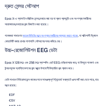
দ্রুত সেন্সর সেটআপ
Epoc X-এ স্যালাইন-ভিত্তিক সেন্সর ব্যবহার করা হয় যা দ্রুত প্রস্তুতি এবং অংশগ্রহণকারীদের 
আরামদায়ক ব্যবহারের জন্য ডিজাইন করা হয়েছে।
গবেষকরা সাধারণত 
কয়েক মিনিটের মধ্যে অংশগ্রহণকারীদের প্রস্তুত করতে পারেন
, যা শক্তিশালী সিগন্যাল 
কোয়ালিটি বজায় রাখার পাশাপাশি সেটআপের সময় কমিয়ে দেয়।
উচ্চ-রেজোলিউশন EEG ডেটা
Epoc X 128 Hz এবং 256 Hz স্যাম্পলিং রেটে EEG ডেটা ক্যাপচার করে, যা বিস্তৃত গবেষণা এবং 
উন্নয়নমূলক অ্যাপ্লিকেশনের জন্য অত্যন্ত উপযোগী বিস্তারিত তথ্য প্রদান করে।
ডেটা সাধারণ নিউরোসায়েন্স কাজের সাথে সামঞ্জস্যপূর্ণ স্ট্যান্ডার্ড ফরম্যাটে এক্সপোর্ট করা যেতে পারে, যার 
মধ্যে রয়েছে:
EDF
CSV