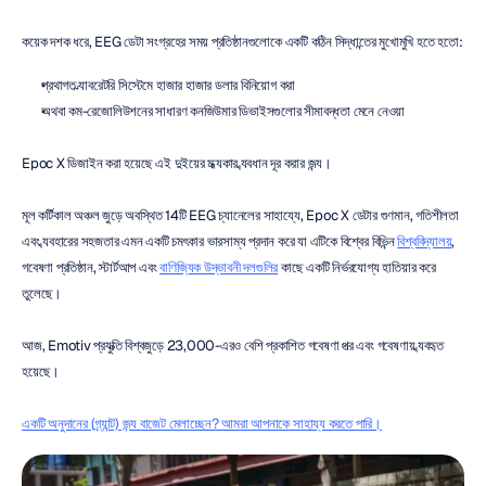
কয়েক দশক ধরে, EEG ডেটা সংগ্রহের সময় প্রতিষ্ঠানগুলোকে একটি কঠিন সিদ্ধান্তের মুখোমুখি হতে হতো:
প্রথাগত ল্যাবরেটরি সিস্টেমে হাজার হাজার ডলার বিনিয়োগ করা
অথবা কম-রেজোলিউশনের সাধারণ কনজিউমার ডিভাইসগুলোর সীমাবদ্ধতা মেনে নেওয়া
Epoc X ডিজাইন করা হয়েছে এই দুইয়ের মধ্যকার ব্যবধান দূর করার জন্য।
মূল কর্টিকাল অঞ্চল জুড়ে অবস্থিত 14টি EEG চ্যানেলের সাহায্যে, Epoc X ডেটার গুণমান, গতিশীলতা 
এবং ব্যবহারের সহজতার এমন একটি চমৎকার ভারসাম্য প্রদান করে যা এটিকে বিশ্বের বিভিন্ন 
বিশ্ববিদ্যালয়
, 
গবেষণা প্রতিষ্ঠান, স্টার্টআপ এবং 
বাণিজ্যিক উদ্ভাবনী দলগুলির
 কাছে একটি নির্ভরযোগ্য হাতিয়ার করে 
তুলেছে।
আজ, Emotiv প্রযুক্তি বিশ্বজুড়ে 23,000-এরও বেশি প্রকাশিত গবেষণা পত্র এবং গবেষণায় ব্যবহৃত 
হয়েছে।
একটি অনুদানের (গ্র্যান্ট) জন্য বাজেট মেলাচ্ছেন? আমরা আপনাকে সাহায্য করতে পারি।