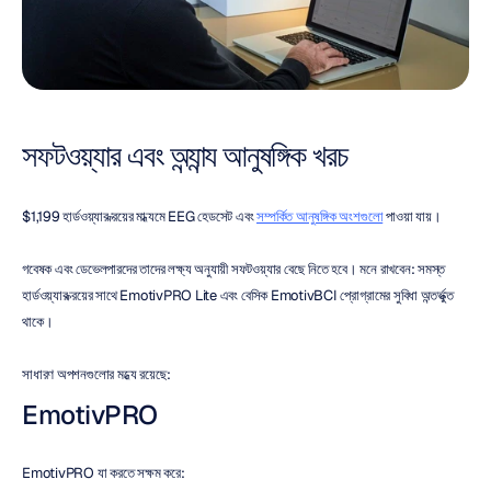
সফটওয়্যার এবং অন্যান্য আনুষঙ্গিক খরচ
$1,199 হার্ডওয়্যার ক্রয়ের মাধ্যমে EEG হেডসেট এবং 
সম্পর্কিত আনুষঙ্গিক অংশগুলো
 পাওয়া যায়।
গবেষক এবং ডেভেলপারদের তাদের লক্ষ্য অনুযায়ী সফটওয়্যার বেছে নিতে হবে। মনে রাখবেন: সমস্ত 
হার্ডওয়্যার ক্রয়ের সাথে EmotivPRO Lite এবং বেসিক EmotivBCI প্রোগ্রামের সুবিধা অন্তর্ভুক্ত 
থাকে।
সাধারণ অপশনগুলোর মধ্যে রয়েছে:
EmotivPRO
EmotivPRO যা করতে সক্ষম করে: