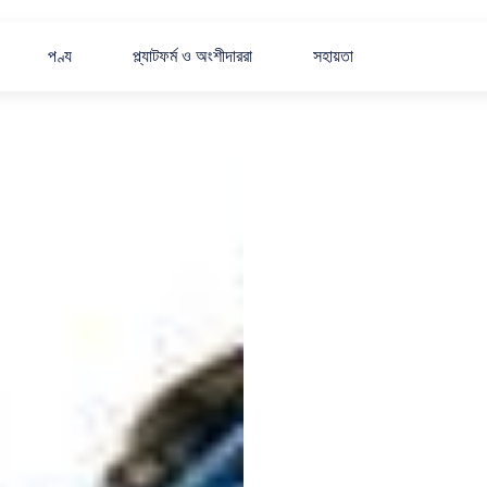
পণ্য
প্ল্যাটফর্ম ও অংশীদাররা
সহায়তা