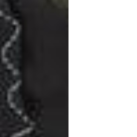
Emoti
Saline
Emotiv
সর্বশেষ
আপডেট
৭
জুল,
২