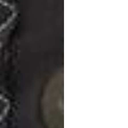
Macqu
Univer