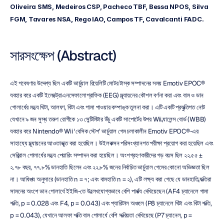
Oliveira SMS, Medeiros CSP, Pacheco TBF, Bessa NPOS, Silva 
FGM, Tavares NSA, Rego IAO, Campos TF, Cavalcanti FADC.
সারসংক্ষেপ (Abstract)
এই গবেষণার উদ্দেশ্য ছিল একটি ভার্চুয়াল রিয়েলিটি মোটর টাস্ক সম্পাদনের সময় Emotiv EPOC® 
ব্যবহার করে একটি ইলেক্ট্রোএনসেফালোগ্রাফিক (EEG) মূল্যায়নের কৌশল বর্ণনা করা এবং বাম ও ডান 
গোলার্ধের মধ্যে থিটা, আলফা, বিটা এবং গামা পাওয়ার কম্পাঙ্ক তুলনা করা। এটি একটি প্রযুক্তিগত নোট 
যেখানে ৯ জন সুস্থ তরুণ রোগীকে ১৩ সেন্টিমিটার উঁচু একটি সাপোর্টের উপর Wii ব্যালেন্স বোর্ড (WBB) 
ব্যবহার করে Nintendo® Wii ‘বেসিক স্টেপ’ ভার্চুয়াল গেম চলাকালীন Emotiv EPOC®-এর 
সাহায্যে মূল্যায়নের আওতাভুক্ত করা হয়েছিল। উইলকক্সন পরিসংখ্যানগত পরীক্ষা প্রয়োগ করা হয়েছিল এবং 
সেরিব্রাল গোলার্ধের মধ্যে পেয়ারিং সম্পাদন করা হয়েছিল। অংশগ্রহণকারীদের গড় বয়স ছিল ২২.৫৫ ± 
২.৭৮ বছর, ৭৭.৮% ডানহাতি ছিলেন এবং ২২.৮% জনের নির্বাচিত ভার্চুয়াল গেমের কোনো অভিজ্ঞতা ছিল 
না। আধিপত্য অনুসারে (ডানহাতি n = ৭; এবং বামহাতি n = ২), এটি লক্ষ্য করা গেছে যে ডানহাতি ব্যক্তিরা 
সামনের অংশে ডান গোলার্ধে ইইজি-তে উল্লেখযোগ্যভাবে বেশি পার্থক্য দেখিয়েছেন (AF4 চ্যানেলে গামা 
শক্তি, p = 0.028 এবং F4, p = 0.043) এবং প্যারিটাল অঞ্চলে (P8 চ্যানেলে থিটা এবং বিটা শক্তি, 
p = 0.043), যেখানে আলফা শক্তি বাম গোলার্ধে বেশি সক্রিয়তা দেখিয়েছে (P7 চ্যানেল, p = 