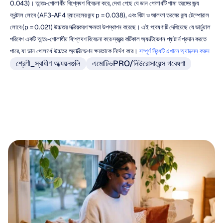
0.043)। আন্তঃ-গোলার্ধীয় বিশ্লেষণ বিবেচনা করে, দেখা গেছে যে ডান গোলার্ধটি গামা তরঙ্গের জন্য 
ফ্রন্টাল লোবে (AF3-AF4 চ্যানেলের জন্য p = 0.038), এবং বিটা ও আলফা তরঙ্গের জন্য টেম্পোরাল 
লোবে (p = 0.021) উচ্চতর সক্রিয়করণ ক্ষমতা উপস্থাপন করেছে। এই গবেষণাটি দেখিয়েছে যে ভার্চুয়াল 
পরিবেশ একটি আন্তঃ-গোলার্ধীয় বিশ্লেষণ বিবেচনা করে স্বতন্ত্র কর্টিকাল অ্যাক্টিভেশন প্যাটার্ন প্রদান করতে 
পারে, যা ডান গোলার্ধে উচ্চতর অ্যাক্টিভেশন ক্ষমতাকে নির্দেশ করে। 
সম্পূর্ণ নিবন্ধটি এখানে অ্যাক্সেস করুন
শ্রেণী_স্বাধীণ অধ্যয়নগুলি
এমোটিভPRO/নিউরোসায়েন্স গবেষণা