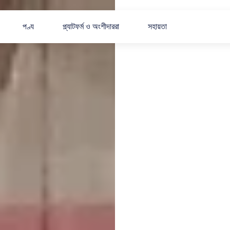
পণ্য
প্ল্যাটফর্ম ও অংশীদাররা
সহায়তা