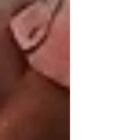
ডিজাইনে
Emotiv
সর্বশেষ
আপডেট
৩০
ডিসে,