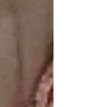
চূড়ান্ত
ইই