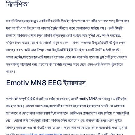
নির্দেশিকা
সরাসরি নিজের ব্যবহারের জন্য একটি সঠিক ইইজি ডিভাইস খুঁজে পাওয়া বেশ কঠিন মনে হতে পারে, বিশেষ করে 
যখন আপনি এমন কিছু চান যা আপনার দৈনন্দিন জীবনের সাথে চমৎকারভাবে মানিয়ে যায়। একটি ডিসক্রিট 
ডিভাইস আপনাকে কোনো দ্বিধা ছাড়াই মস্তিষ্কের ডেটা সংগ্রহ করার সুবিধা দেয়, আপনি কর্মক্ষেত্রে, 
বাড়িতে কিংবা যাতায়াতের পথে যেখানেই থাকুন না কেন। আপনাকে একদম উপযুক্ত ডিভাইসটি খুঁজে পেতে 
সাহায্য করতে, আমি আজ উপলব্ধ সেরা কিছু ডিসক্রিট ইইজি ডিভাইসের একটি নির্দেশিকা তৈরি করেছি। 
আমরা দৈনন্দিন ব্যবহারের জন্য তৈরি সাধারণ ইয়ারবাড থেকে শুরু করে গভীর গবেষণার জন্য তৈরি উন্নত হেডসেট 
সহ সবকিছু আলোচনা করব, যাতে আপনি আপনার লক্ষ্যের সাথে মেলে এমন একটি ডিভাইস খুঁজে নিতে 
পারেন।
Emotiv MN8 EEG ইয়ারবাডস
আপনি যদি সম্পূর্ণ ডিসক্রিট ডিজাইনের খোঁজ করে থাকেন, তবে Emotiv MN8 আপনার জন্য একটি দুর্দান্ত 
শুরু হতে পারে। এগুলো দেখতে এবং ব্যবহারে ঠিক সাধারণ ওয়্যারলেস ইয়ারবাডের মতোই, যা আপনাকে 
গান শুনতে বা ফোনে কথা বলার পাশাপাশি ব্যাকগ্রাউন্ডে এর বিল্ট-ইন সেন্সরগুলোর কাজ চালিয়ে যাওয়ার সুবিধা 
দেয়। কোনো ভারি হার্ডওয়্যার ছাড়াই আপনার দৈনিক মনোযোগ এবং মানসিক চাপের ধরণগুলো বুঝতে 
সাহায্য করার জন্য এগুলো ডিজাইন করা হয়েছে। অত্যন্ত আরামদায়ক এবং সহজে বহনযোগ্য হওয়ায়, যারা 
সারাদিন ধরে 
cognitive wellness tools
 ব্যবহার করতে চান তাদের জন্য এটি একটি দুর্দান্ত পছন্দ। 