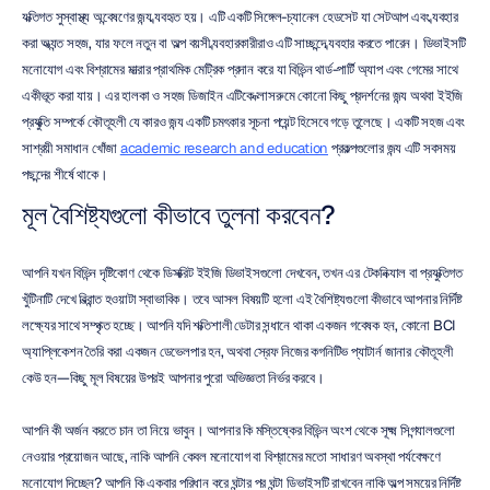
ব্যক্তিগত সুস্বাস্থ্য অন্বেষণের জন্য ব্যবহৃত হয়। এটি একটি সিঙ্গেল-চ্যানেল হেডসেট যা সেটআপ এবং ব্যবহার 
করা অত্যন্ত সহজ, যার ফলে নতুন বা অল্প বয়সী ব্যবহারকারীরাও এটি সাচ্ছন্দে ব্যবহার করতে পারেন। ডিভাইসটি 
মনোযোগ এবং বিশ্রামের মাত্রার প্রাথমিক মেট্রিক প্রদান করে যা বিভিন্ন থার্ড-পার্টি অ্যাপ এবং গেমের সাথে 
একীভূত করা যায়। এর হালকা ও সহজ ডিজাইন এটিকে ক্লাসরুমে কোনো কিছু প্রদর্শনের জন্য অথবা ইইজি 
প্রযুক্তি সম্পর্কে কৌতূহলী যে কারও জন্য একটি চমৎকার সূচনা পয়েন্ট হিসেবে গড়ে তুলেছে। একটি সহজ এবং 
সাশ্রয়ী সমাধান খোঁজা 
academic research and education
 প্রকল্পগুলোর জন্য এটি সবসময় 
পছন্দের শীর্ষে থাকে।
মূল বৈশিষ্ট্যগুলো কীভাবে তুলনা করবেন?
আপনি যখন বিভিন্ন দৃষ্টিকোণ থেকে ডিসক্রিট ইইজি ডিভাইসগুলো দেখবেন, তখন এর টেকনিক্যাল বা প্রযুক্তিগত 
খুঁটিনাটি দেখে বিভ্রান্ত হওয়াটা স্বাভাবিক। তবে আসল বিষয়টি হলো এই বৈশিষ্ট্যগুলো কীভাবে আপনার নির্দিষ্ট 
লক্ষ্যের সাথে সম্পৃক্ত হচ্ছে। আপনি যদি শক্তিশালী ডেটার সন্ধানে থাকা একজন গবেষক হন, কোনো BCI 
অ্যাপ্লিকেশন তৈরি করা একজন ডেভেলপার হন, অথবা স্রেফ নিজের কগনিটিভ প্যাটার্ন জানার কৌতূহলী 
কেউ হন—কিছু মূল বিষয়ের উপরই আপনার পুরো অভিজ্ঞতা নির্ভর করবে।
আপনি কী অর্জন করতে চান তা নিয়ে ভাবুন। আপনার কি মস্তিষ্কের বিভিন্ন অংশ থেকে সূক্ষ্ম সিগন্যালগুলো 
নেওয়ার প্রয়োজন আছে, নাকি আপনি কেবল মনোযোগ বা বিশ্রামের মতো সাধারণ অবস্থা পর্যবেক্ষণে 
মনোযোগ দিচ্ছেন? আপনি কি একবার পরিধান করে ঘন্টার পর ঘন্টা ডিভাইসটি রাখবেন নাকি অল্প সময়ের নির্দিষ্ট 