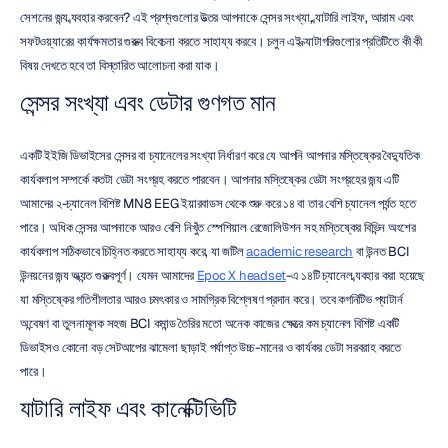
সেশনের জন্য ব্যবহার করবেন? এই প্রশ্নগুলোর উত্তর আপনাকে সেন্সর সংখ্যা, ব্যাটারি লাইফ, আরাম এবং 
সফটওয়্যারের কার্যক্ষমতার গুরুত্ব বিবেচনা করতে সাহায্য করবে। চলুন এই ক্যাটাগরিগুলোর প্রতিটিতে কী কী 
বিষয় দেখতে হবে তা বিস্তারিত আলোচনা করা যাক।
সেন্সর সংখ্যা এবং ডেটার গুণগত মান
একটি ইইজি ডিভাইসের সেন্সর বা চ্যানেলের সংখ্যা নির্ধারণ করে যে আপনি আপনার মস্তিষ্কের বৈদ্যুতিক 
কার্যকলাপ সম্পর্কে কতটা ডেটা সংগ্রহ করতে পারবেন। আপনার মস্তিষ্কের ডেটা সংগ্রহের জন্য এটি 
আমাদের ২-চ্যানেল বিশিষ্ট MN8 EEG ইয়ারবাডস থেকে শুরু করে ১৪ বা তার বেশি চ্যানেল পর্যন্ত হতে 
পারে। অধিক সেন্সর আপনাকে আরও বেশি নিখুঁত স্পেশিয়াল রেজোলিউশন সহ মস্তিষ্কের বিভিন্ন অংশের 
কার্যকলাপ সঠিকভাবে চিহ্নিত করতে সাহায্য করে, যা জটিল 
academic research
 বা উন্নত BCI 
উন্নয়নের জন্য অত্যন্ত গুরুত্বপূর্ণ। যেমন আমাদের 
Epoc X headset
-এ ১৪টি চ্যানেল ব্যবহার করা হয়েছে 
যা মস্তিষ্কের গতিশীলতার আরও চমৎকার ও সামগ্রিক বিশ্লেষণ প্রদান করে। তবে কগনিটিভ প্যাটার্ন 
অন্বেষণ বা তুলনামূলক সহজ BCI কমান্ড তৈরির মতো অনেক কাজের ক্ষেত্রে কম চ্যানেল বিশিষ্ট একটি 
ডিভাইসও কোনো বড় সেটআপের ঝামেলা ছাড়াই পর্যাপ্ত উচ্চ-মানের ও কার্যকর ডেটা সরবরাহ করতে 
পারে।
ব্যাটারি লাইফ এবং কানেক্টিভিটি