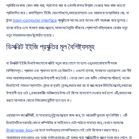
প্রতিদিনের কাজ যেমন কাজ করা, পড়াশোনা করা বা এমনকি বাসায় বিশ্রাম নেওয়ার সময় কাজ করে তা 
প্রতিফলিত করে। কমার্শিয়্যাল ইইজি হেডসেটগুলো ব্যবহারযোগ্যতা এবং আরামকে অগ্রাধিকার দেয়, যা 
উন্নত 
brain-computer interface
 প্রযুক্তিকে আগের চেয়ে অনেক বেশি সহজলভ্য করে তুলেছে। 
ল্যাবের বাইরে এসে গবেষণা করার মাধ্যমে, আমাদের দৈনন্দিন জীবনের প্রেক্ষাপটে মস্তিষ্ককে বোঝার নতুন 
নতুন সম্ভাবনার দ্বার উন্মোচিত হয়েছে।
ডিসক্রিট ইইজি প্রযুক্তির মূল বৈশিষ্ট্যসমূহ
যা ডিসক্রিট ইইজি ডিভাইসগুলোকে সত্যিই অনন্য করে তোলে তা হলো এর ব্যবহারোপযোগী সহজ 
বৈশিষ্ট্যসমূহ। প্রথমত এবং প্রধানত হলো এর ডিজাইন। এগুলো হালকা, সাধারণত ওয়্যারলেস এবং দীর্ঘ 
সময় আরামদায়কভাবে ব্যবহারের উপযোগী করে তৈরি। নোংরা জেল এবং জটিল সেটআপের পরিবর্তে, অনেক 
ডিভাইসেই সাধারণ স্যালাইন সেন্সর বা ড্রাই সেন্সর ব্যবহার করা হয় যা মাত্র কয়েক মিনিটের মধ্যেই ব্যবহারের 
উপযোগী হয়ে ওঠে। ব্যবহারকারীর অভিজ্ঞতার উপর এই বিশেষ মনোযোগ দেওয়ার অর্থ হলো এটি ব্যবহার শুরু 
করতে আপনাকে কোনো নিউরোসায়েন্টিস্ট হতে হবে না।
ওয়্যারলেস কানেক্টিভিটি, যা সাধারণত ব্লুটুথের মাধ্যমে কাজ করে, তা আরেকটি অন্যতম মূল বৈশিষ্ট্য। এটি 
ডিভাইসটিকে সরাসরি কোনো কম্পিউটার বা স্মার্টফোনে ডেটা পাঠাতে সাহায্য করে, যেখানে আমাদের 
Brainwear App
-এর মতো সফটওয়্যার তাৎক্ষণিকভাবে সেই ডেটা বিশ্লেষণ করতে পারে। 
আরামদায়ক হার্ডওয়্যার এবং সহজ সফটওয়্যারের এই সমন্বয় পুরো প্রক্রিয়াটিকে অত্যন্ত সহজ করে তোলে, যা 