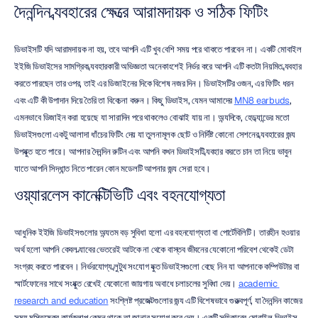
দৈনন্দিন ব্যবহারের ক্ষেত্রে আরামদায়ক ও সঠিক ফিটিং
ডিভাইসটি যদি আরামদায়ক না হয়, তবে আপনি এটি খুব বেশি সময় পরে থাকতে পারবেন না। একটি মোবাইল 
ইইজি ডিভাইসের সামগ্রিক ব্যবহারকারী অভিজ্ঞতা অনেকাংশেই নির্ভর করে আপনি এটি কতটা নিয়মিত ব্যবহার 
করতে পারছেন তার ওপর, তাই এর ডিজাইনের দিকে বিশেষ নজর দিন। ডিভাইসটির ওজন, এর ফিটিং ধরন 
এবং এটি কী উপাদান দিয়ে তৈরি তা বিবেচনা করুন। কিছু ডিভাইস, যেমন আমাদের 
MN8 earbuds
, 
এমনভাবে ডিজাইন করা হয়েছে যা সারাদিন পরে থাকলেও বোঝাই যায় না। অন্যদিকে, হেডব্যান্ডের মতো 
ডিভাইসগুলো একটু আলাদা ধাঁচের ফিটিং দেয় যা তুলনামূলক ছোট ও নির্দিষ্ট কোনো সেশনের ব্যবহারের জন্য 
উপযুক্ত হতে পারে। আপনার দৈনন্দিন রুটিন এবং আপনি কখন ডিভাইসটি ব্যবহার করতে চান তা নিয়ে ভাবুন 
যাতে আপনি সিদ্ধান্ত নিতে পারেন কোন মডেলটি আপনার জন্য সেরা হবে।
ওয়্যারলেস কানেক্টিভিটি এবং বহনযোগ্যতা
আধুনিক ইইজি ডিভাইসগুলোর অন্যতম বড় সুবিধা হলো এর বহনযোগ্যতা বা পোর্টেবিলিটি। তারহীন হওয়ার 
অর্থ হলো আপনি কেবল ল্যাবের ভেতরেই আটকে না থেকে বাস্তব জীবনের যেকোনো পরিবেশ থেকেই ডেটা 
সংগ্রহ করতে পারবেন। নির্ভরযোগ্য ব্লুটুথ সংযোগ যুক্ত ডিভাইসগুলো বেছে নিন যা আপনাকে কম্পিউটার বা 
স্মার্টফোনের সাথে সংযুক্ত রেখেই যেকোনো জায়গায় অবাধে চলাচলের সুবিধা দেয়। 
academic 
research and education
 সংশ্লিষ্ট প্রজেক্টগুলোর জন্য এটি বিশেষভাবে গুরুত্বপূর্ণ, যা দৈনন্দিন কাজের 
সময় মস্তিষ্কের কার্যকলাপ কেমন থাকে তা জানার সুযোগ করে দেয়। একটি সত্যিকারের মোবাইল ডিভাইস 