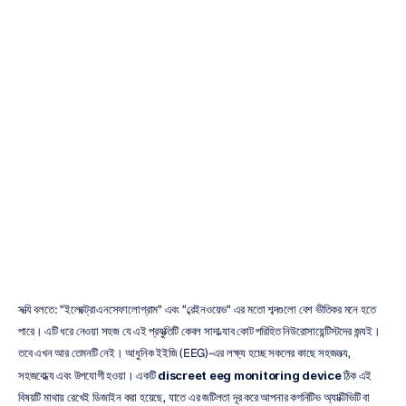
৫টি
সেরা
ডিসক্রিট
ইইজি
ডিভাইস:
একটি
২০২৫
ক্রেতার
গাইড
Emotiv
সর্বশেষ
আপডেট
২৯
ডিসে,
২০২৫
সত্যি বলতে: "ইলেক্ট্রোএনসেফালোগ্রাম" এবং "ব্রেইনওয়েভ" এর মতো শব্দগুলো বেশ ভীতিকর মনে হতে 
পারে। এটি ধরে নেওয়া সহজ যে এই প্রযুক্তিটি কেবল সাদা ল্যাব কোট পরিহিত নিউরোসায়েন্টিস্টদের জন্যই। 
তবে এখন আর তেমনটি নেই। আধুনিক ইইজি (EEG)-এর লক্ষ্য হচ্ছে সকলের কাছে সহজলভ্য, 
সহজবোধ্য এবং উপযোগী হওয়া। একটি 
discreet eeg monitoring device
 ঠিক এই 
বিষয়টি মাথায় রেখেই ডিজাইন করা হয়েছে, যাতে এর জটিলতা দূর করে আপনার কগনিটিভ অ্যাক্টিভিটি বা 