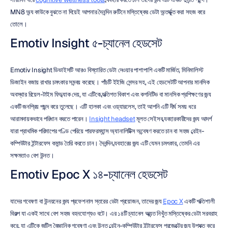
MN8 অন্য কাউকে বুঝতে না দিয়েই আপনার দৈনন্দিন রুটিনে মস্তিষ্কের ডেটা অন্তর্ভুক্ত করা সহজ করে 
তোলে।
Emotiv Insight ৫-চ্যানেল হেডসেট
Emotiv Insight ডিভাইসটি আরও বিস্তারিত ডেটা দেওয়ার পাশাপাশি একটি মার্জিত, মিনিমালিস্ট 
ডিজাইন বজায় রাখার চমৎকার সমন্বয় করেছে। পাঁচটি ইইজি সেন্সর সহ, এই হেডসেটটি আপনার মানসিক 
অবস্থার রিয়েল-টাইম ফিডব্যাক দেয়, যা এটিকে ব্যক্তিগত বিকাশ এবং কগনিটিভ বা মানসিক প্রশিক্ষণের জন্য 
একটি জনপ্রিয় পছন্দ করে তুলেছে। এটি হালকা এবং ওয়্যারলেস, তাই আপনি এটি দীর্ঘ সময় ধরে 
আরামদায়কভাবে পরিধান করতে পারেন। 
Insight headset
 মূলত সেইসব ব্যবহারকারীদের জন্য আদর্শ 
যারা প্রাথমিক পরিমাপের গণ্ডি পেরিয়ে পারফরম্যান্স অ্যানালিটিক্স অন্বেষণ করতে চান বা সহজ ব্রেইন-
কম্পিউটার ইন্টারফেস কমান্ড তৈরি করতে চান। দৈনন্দিন ব্যবহারের জন্য এটি যেমন চমৎকার, তেমনি এর 
সক্ষমতাও বেশ উন্নত।
Emotiv Epoc X ১৪-চ্যানেল হেডসেট
যাদের গবেষণা বা উন্নয়নের জন্য প্রফেশনাল স্তরের ডেটা প্রয়োজন, তাদের জন্য 
Epoc X
 একটি শক্তিশালী 
বিকল্প যা একই সাথে বেশ সহজ বহনযোগ্যও বটে। এর ১৪টি চ্যানেল অত্যন্ত নিখুঁত মস্তিষ্কের ডেটা সরবরাহ 
করে, যা এটিকে জটিল বৈজ্ঞানিক গবেষণা এবং উন্নত ব্রেইন-কম্পিউটার ইন্টারফেস প্রজেক্টের জন্য উপযুক্ত করে 