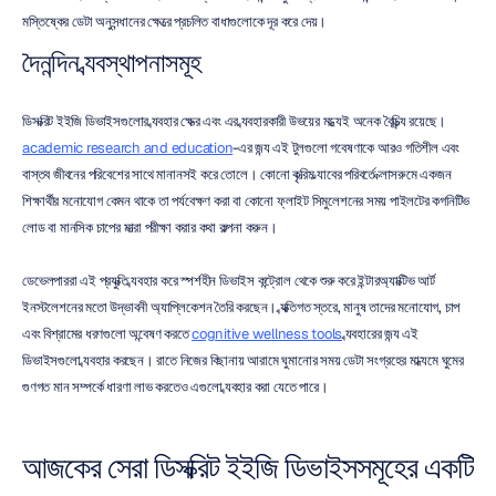
মস্তিষ্কের ডেটা অনুসন্ধানের ক্ষেত্রে প্রচলিত বাধাগুলোকে দূর করে দেয়।
দৈনন্দিন ব্যবস্থাপনাসমূহ
ডিসক্রিট ইইজি ডিভাইসগুলোর ব্যবহার ক্ষেত্র এবং এর ব্যবহারকারী উভয়ের মধ্যেই অনেক বৈচিত্র্য রয়েছে। 
academic research and education
-এর জন্য এই টুলগুলো গবেষণাকে আরও গতিশীল এবং 
বাস্তব জীবনের পরিবেশের সাথে মানানসই করে তোলে। কোনো কৃত্রিম ল্যাবের পরিবর্তে ক্লাসরুমে একজন 
শিক্ষার্থীর মনোযোগ কেমন থাকে তা পর্যবেক্ষণ করা বা কোনো ফ্লাইট সিমুলেশনের সময় পাইলটের কগনিটিভ 
লোড বা মানসিক চাপের মাত্রা পরীক্ষা করার কথা কল্পনা করুন।
ডেভেলপাররা এই প্রযুক্তি ব্যবহার করে স্পর্শহীন ডিভাইস কন্ট্রোল থেকে শুরু করে ইন্টারঅ্যাক্টিভ আর্ট 
ইনস্টলেশনের মতো উদ্ভাবনী অ্যাপ্লিকেশন তৈরি করছেন। ব্যক্তিগত স্তরে, মানুষ তাদের মনোযোগ, চাপ 
এবং বিশ্রামের ধরণগুলো অন্বেষণ করতে 
cognitive wellness tools
 ব্যবহারের জন্য এই 
ডিভাইসগুলো ব্যবহার করছেন। রাতে নিজের বিছানায় আরামে ঘুমানোর সময় ডেটা সংগ্রহের মাধ্যমে ঘুমের 
গুণগত মান সম্পর্কে ধারণা লাভ করতেও এগুলো ব্যবহার করা যেতে পারে।
আজকের সেরা ডিসক্রিট ইইজি ডিভাইসসমূহের একটি 