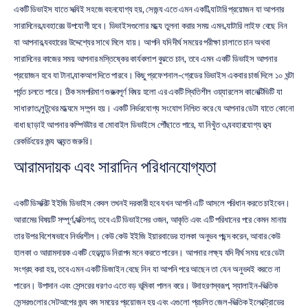
একটি ডিভাইস যাতে সত্যিই সহজে বহনযোগ্য হয়, সেজন্য এতে এমন একটি ব্যাটারি প্রয়োজন যা আপনার 
সারাদিনের ব্যবহারের উপযোগী হবে। ডিভাইসগুলোর মধ্যে তুলনা করার সময় এমন ব্যাটারি লাইফ বেছে নিন 
যা আপনার ব্যবহারের উদ্দেশ্যের সাথে মিলে যায়। আপনি যদি দীর্ঘ সময়ের পরীক্ষা চালাতে চান অথবা 
সারাদিনের কাজের সময় আপনার মস্তিষ্কের কার্যকলাপ বুঝতে চান, তবে এমন একটি ডিভাইস আপনার 
প্রয়োজন হবে যা টানা ব্যাকআপ দিতে পারবে। কিছু প্রফেশনাল-গ্রেডের ডিভাইস একবার চার্জ দিলে ১০ ঘন্টা 
পর্যন্ত চলতে পারে। ঠিক সমপরিমাণ গুরুত্বপূর্ণ বিষয় হলো এর একটি স্থিতিশীল ওয়্যারলেস কানেক্টিভিটি যা 
সাধারণত ব্লুটুথের মাধ্যমে সম্পন্ন হয়। একটি নির্ভরযোগ্য সংযোগ নিশ্চিত করে যে আপনার ডেটা যাতে কোনো 
বাধা ছাড়াই আপনার কম্পিউটার বা মোবাইল ডিভাইসে পৌঁছাতে পারে, যা নিখুঁত ও ব্যবহারযোগ্য তথ্য 
রেকর্ডিংয়ের জন্য অত্যন্ত জরুরি।
আরামদায়ক এবং সারাদিন পরিধানযোগ্যতা
একটি ডিসক্রিট ইইজি ডিভাইস কেবল তখনই দরকারী হবে যখন আপনি এটি আসলে পরিধান করতে চাইবেন। 
আরামের বিষয়টি সম্পূর্ণ ব্যক্তিগত, তবে এটি ডিভাইসের ওজন, আকৃতি এবং এটি পরিধানের পরে কেমন মানায় 
তার উপর বিশেষভাবে নির্ভরশীল। কেউ কেউ ইইজি ইয়ারবাডের হালকা অনুভব পছন্দ করেন, আবার কেউ 
হালকা ও আরামদায়ক একটি হেডব্যান্ড নিরাপদ মনে করতে পারেন। আপনার লক্ষ্য যদি দীর্ঘ সময় ধরে ডেটা 
সংগ্রহ করা হয়, তবে এমন একটি ডিজাইন বেছে নিন যা আপনি পরে আছেন তা যেন অনুভবই করতে না 
পারেন। উপাদান এবং সেন্সরের ধরণও এতে বড় ভূমিকা পালন করে। উদাহরণস্বরূপ, স্যালাইন-ভিত্তিক 
সেন্সরগুলোর সেটআপের জন্য কম সময়ের প্রয়োজন হয় এবং এগুলো প্রচলিত জেল-ভিত্তিক ইলেক্ট্রোডের 