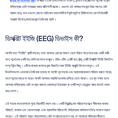
টুলটির মূল উদ্দেশ্যটি বুঝুন
: ডিসক্রিট ইইজি ডিভাইসগুলো গবেষণা, উন্নয়ন এবং ব্যক্তিগত অন্বেষণের জন্য 
মস্তিষ্কের ডেটা সহজলভ্য করার শক্তিশালী মাধ্যম। এগুলো এই কাজগুলোর জন্য উচ্চ-মানের ডেটা 
প্রদান করে, তবে এগুলো কোনো মেডিকেল ডায়াগনস্টিক ইকুইপমেন্ট বা চিকিৎসাগত রোগ নির্ণয়কারী 
সরঞ্জাম হিসেবে ব্যবহারের জন্য তৈরি করা হয়নি।
ডিসক্রিট ইইজি (EEG) ডিভাইস কী?
আপনি যখন "ইইজি" শব্দটি শুনবেন, তখন আপনার চোখের সামনে ভেসে উঠতে পারে তারে ভরা একটি ভারী 
ক্যাপ, যা ল্যাবের একটি বড় মেশিনের সাথে সংযুক্ত। যদিও এটিও একটি রূপ, কিন্তু একটি ডিসক্রিট ইইজি ডিভাইস 
সম্পূর্ণ ভিন্ন কিছু। এটিকে বাস্তব জগতের জন্য ডিজাইন করা ইইজি প্রযুক্তি হিসেবে ভাবুন। এই 
ডিভাইসগুলো এমনভাবে তৈরি করা হয়েছে যা আপনি খুব সহজে এবং আরামদায়কভাবে পরিধান করতে পারেন, 
যাতে অন্যের নজরে না পড়েও আপনি আপনার সারাদিনের কাজ চালিয়ে যেতে পারেন। এর মূল লক্ষ্য হলো 
আপনার মস্তিষ্কের ডেটা সংগ্রহ করাকে একজোড়া ইয়ারবাড বা একটি মসৃণ হেডব্যান্ড পরার মতোই সহজ 
করে তোলা।
এই সহজে বহনযোগ্যতা পুরো নিয়মটিই বদলে দেয়। একটি নিয়ন্ত্রিত ল্যাব পরিবেশের মধ্যে সীমাবদ্ধ থাকার 
পরিবর্তে, গবেষক এবং ডেভেলপাররা এখন স্বাভাবিক পরিবেশেই মস্তিষ্কের কার্যকলাপ নিয়ে গবেষণা করতে 
পারেন। এই পরিবর্তন আরও বাস্তবসম্মত ডেটা সংগ্রহের সুযোগ দেয়, যা আমাদের মস্তিষ্ক কীভাবে 