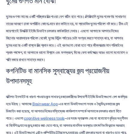
ঘুমের গুণগত মান বোঝা
ঘুমের গুণগত মানের একটি পরিষ্কার চিত্র পাওয়া বেশ কঠিন হতে পারে। ক্লিনিক্যালি ঘুমের গবেষণায় সাধারণত 
তারের আবরণে ঢাকা অপরিচিত কোনো ল্যাবে রাত কাটাতে হয়, যা স্বাভাবিক ঘুমের পরিবেশ নষ্ট করে। ঠিক এই 
জায়গাতেই ডিসক্রিট ইইজি ডিভাইস চমৎকার কার্যকারিতা দেখায়। এগুলো আপনাকে আপনার নিজের 
বিছানার আরামদায়ক পরিবেশ থেকেই ঘুমের বিভিন্ন পর্যায়ের ডেটা সংগ্রহ করতে সাহায্য করে, যা আপনার 
ঘুমের ধরণের একটি বাস্তব চিত্র প্রদান করে। এই ধরণগুলো বোঝা হতে পারে জীবনযাত্রার মান পরিবর্তনের 
প্রথম পদক্ষেপ, যা আপনাকে ভালো বিশ্রাম এবং ফলস্বরূপ, দিনের বেলা কর্মক্ষেত্রে আরও ভালো মনোযোগ ও 
শক্তি বজায় রাখতে সাহায্য করবে।
কগনিটিভ বা মানসিক সুস্বাস্থ্যের জন্য প্রয়োজনীয় 
উপাদানসমূহ
ব্যক্তিগত ইনসাইট বা ধারণা পাওয়ার জন্য সাধারণ ব্যবহারকারীদের উপযোগী ইইজি ডিভাইসগুলো বেশ জনপ্রিয় 
হয়ে উঠছে। আমাদের 
Brainwear App
-এর মতো ডিভাইসগুলো সহজ ও দৈনন্দিন ব্যবহারের জন্য 
ডিজাইন করা হয়েছে, যা আপনার নিজের মস্তিষ্কের কার্যকলাপ সম্পর্কে আপনাকে চমৎকার ধারণা দিতে 
পারে। এগুলো 
cognitive wellness tools
-এর সহজ অ্যাক্সেস দেয় যা মনোযোগ বৃদ্ধির অনুশীলন 
বা নির্দেশিত ধ্যানের জন্য ব্যবহার করা যেতে পারে, যা আপনার মানসিক অবস্থার তাৎক্ষণিক ফিডব্যাক সরবরাহ 
করে। এই ডিভাইসগুলো ব্রেইন-কম্পিউটার ইন্টারফেস ব্যবহারের একটি চমৎকার সূচনা বা ধারণাও হতে পারে, 