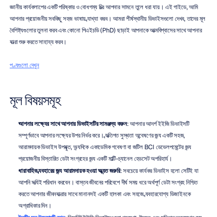
জ্ঞানীয় কার্যকলাপের একটি পরিষ্কার ও বোধগম্য চিত্র আপনার সামনে তুলে ধরা যায়। এই গাইডে, আমি 
আপনার প্রয়োজনীয় সবকিছু সহজ ভাষায় ব্যাখ্যা করব। আমরা শীর্ষস্থানীয় ডিভাইসগুলো দেখব, তাদের মূল 
বৈশিষ্ট্যগুলোর তুলনা করব এবং কোনো পিএইচডি (PhD) ছাড়াই আপনাকে আত্মবিশ্বাসের সাথে আপনার 
যাত্রা শুরু করতে সাহায্য করব।
পণ্যগুলো দেখুন
মূল বিষয়সমূহ
আপনার লক্ষ্যের সাথে আপনার ডিভাইসটির সামঞ্জস্য করুন
: আপনার আদর্শ ইইজি ডিভাইসটি 
সম্পূর্ণভাবে আপনার লক্ষ্যের উপর নির্ভর করে। ব্যক্তিগত সুস্থতা অন্বেষণের জন্য একটি সহজ, 
আরামদায়ক ডিভাইস উপযুক্ত, অন্যদিকে একাডেমিক গবেষণা বা জটিল BCI ডেভেলপমেন্টের জন্য 
প্রয়োজনীয় বিস্তারিত ডেটা সংগ্রহের জন্য একটি মাল্টি-চ্যানেল হেডসেট অপরিহার্য। 
ধারাবাহিক ব্যবহারের জন্য আরামদায়ক হওয়া অত্যন্ত জরুরি
: সবচেয়ে কার্যকর ডিভাইস হলো সেটিই যা 
আপনি সত্যিই পরিধান করবেন। বাস্তব জীবনের পরিবেশে দীর্ঘ সময় ধরে অর্থপূর্ণ ডেটা সংগ্রহ নিশ্চিত 
করতে আপনার জীবনযাত্রার সাথে মানানসই একটি হালকা এবং সহজে ব্যবহারযোগ্য ডিজাইনকে 
অগ্রাধিকার দিন।