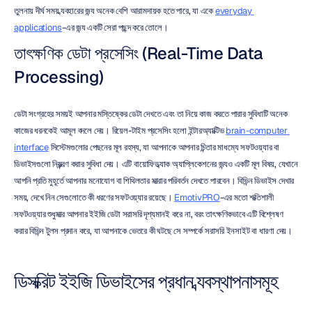
তুলনায় দীর্ঘ সময় ব্যবহারের জন্য অনেক বেশি আরামদায়ক হতে পারে, যা একে 
everyday 
applications
-এর জন্য একটি সেরা পছন্দ করে তোলে।
তাৎক্ষণিক ডেটা প্রসেসিং (Real-Time Data 
Processing)
ডেটা সংগ্রহের সময়ই আপনার মস্তিষ্কের ডেটা দেখতে এবং তা নিয়ে কাজ করতে পারার সুবিধাটি অনেক 
কাজের ধরনকেই আমূল বদলে দেয়। রিয়েল-টাইম প্রসেসিং হলো ইন্টারঅ্যাক্টিভ 
brain-computer 
interface
 সিস্টেমগুলোর পেছনের মূল রহস্য, যা আপনাকে আপনার চিন্তার মাধম্যে সফটওয়্যার বা 
ডিভাইসগুলো নিয়ন্ত্রণ করার সুবিধা দেয়। এটি বায়োফিডব্যাক অ্যাপ্লিকেশনের জন্যও একটি মূল বিষয়, যেখানে 
আপনি প্রতি মুহূর্তে আপনার মনোযোগ বা শিথিলতার মাত্রার পরিবর্তন দেখতে পারবেন। বিভিন্ন ডিভাইস দেখার 
সময়, দেখে নিন সেগুলোতে কী ধরণের সফটওয়্যার রয়েছে। 
EmotivPRO
-এর মতো শক্তিশালী 
সফটওয়্যার শুধুমাত্র আপনার ইইজি ডেটা সরাসরি দৃশ্যমানই করে না, বরং তাৎক্ষণিকভাবে এটি বিশ্লেষণ 
করার বিভিন্ন টুলস প্রদান করে, যা আপনাকে ভেতরে কী ঘটছে সে সম্পর্কে সরাসরি ইনসাইট বা ধারণা দেয়।
ডিসক্রিট ইইজি ডিভাইসের প্রধান ব্যবস্থাপনাসমূহ