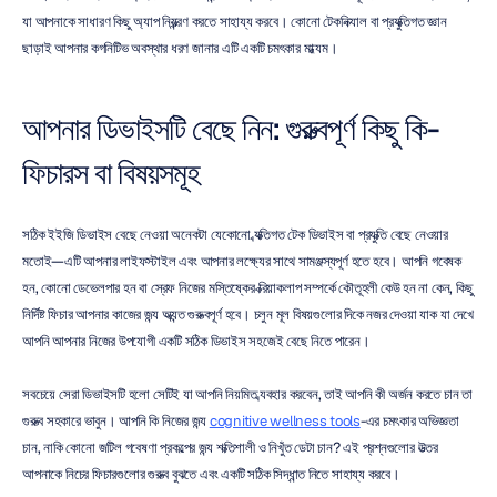
যা আপনাকে সাধারণ কিছু অ্যাপ নিয়ন্ত্রণ করতে সাহায্য করবে। কোনো টেকনিক্যাল বা প্রযুক্তিগত জ্ঞান 
ছাড়াই আপনার কগনিটিভ অবস্থার ধরণ জানার এটি একটি চমৎকার মাধ্যম।
আপনার ডিভাইসটি বেছে নিন: গুরুত্বপূর্ণ কিছু কি-
ফিচারস বা বিষয়সমূহ
সঠিক ইইজি ডিভাইস বেছে নেওয়া অনেকটা যেকোনো ব্যক্তিগত টেক ডিভাইস বা প্রযুক্তি বেছে নেওয়ার 
মতোই—এটি আপনার লাইফস্টাইল এবং আপনার লক্ষ্যের সাথে সামঞ্জস্যপূর্ণ হতে হবে। আপনি গবেষক 
হন, কোনো ডেভেলপার হন বা স্রেফ নিজের মস্তিষ্কের ক্রিয়াকলাপ সম্পর্কে কৌতূহলী কেউ হন না কেন, কিছু 
নির্দিষ্ট ফিচার আপনার কাজের জন্য অত্যন্ত গুরুত্বপূর্ণ হবে। চলুন মূল বিষয়গুলোর দিকে নজর দেওয়া যাক যা দেখে 
আপনি আপনার নিজের উপযোগী একটি সঠিক ডিভাইস সহজেই বেছে নিতে পারেন।
সবচেয়ে সেরা ডিভাইসটি হলো সেটিই যা আপনি নিয়মিত ব্যবহার করবেন, তাই আপনি কী অর্জন করতে চান তা 
গুরুত্ব সহকারে ভাবুন। আপনি কি নিজের জন্য 
cognitive wellness tools
-এর চমৎকার অভিজ্ঞতা 
চান, নাকি কোনো জটিল গবেষণা প্রকল্পের জন্য শক্তিশালী ও নিখুঁত ডেটা চান? এই প্রশ্নগুলোর উত্তর 
আপনাকে নিচের ফিচারগুলোর গুরুত্ব বুঝতে এবং একটি সঠিক সিদ্ধান্ত নিতে সাহায্য করবে।