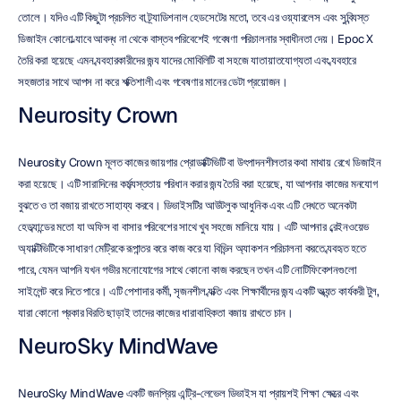
তোলে। যদিও এটি কিছুটা প্রচলিত বা ট্র্যাডিশনাল হেডসেটের মতো, তবে এর ওয়্যারলেস এবং সুবিন্যস্ত 
ডিজাইন কোনো ল্যাবে আবদ্ধ না থেকে বাস্তব পরিবেশেই গবেষণা পরিচালনার স্বাধীনতা দেয়। Epoc X 
তৈরি করা হয়েছে এমন ব্যবহারকারীদের জন্য যাদের মোবিলিটি বা সহজে যাতায়াতযোগ্যতা এবং ব্যবহারে 
সহজতার সাথে আপস না করে শক্তিশালী এবং গবেষণার মানের ডেটা প্রয়োজন।
Neurosity Crown
Neurosity Crown মূলত কাজের জায়গার প্রোডাক্টিভিটি বা উৎপাদনশীলতার কথা মাথায় রেখে ডিজাইন 
করা হয়েছে। এটি সারাদিনের কর্মব্যস্ততায় পরিধান করার জন্য তৈরি করা হয়েছে, যা আপনার কাজের মনযোগ 
বুঝতে ও তা বজায় রাখতে সাহায্য করবে। ডিভাইসটির আউটলুক আধুনিক এবং এটি দেখতে অনেকটা 
হেডব্যান্ডের মতো যা অফিস বা বাসার পরিবেশের সাথে খুব সহজে মানিয়ে যায়। এটি আপনার ব্রেইনওয়েভ 
অ্যাক্টিভিটিকে সাধারণ মেট্রিকে রূপান্তর করে কাজ করে যা বিভিন্ন অ্যাকশন পরিচালনা করতে ব্যবহৃত হতে 
পারে, যেমন আপনি যখন গভীর মনোযোগের সাথে কোনো কাজ করছেন তখন এটি নোটিফিকেশনগুলো 
সাইলেন্ট করে দিতে পারে। এটি পেশাদার কর্মী, সৃজনশীল ব্যক্তি এবং শিক্ষার্থীদের জন্য একটি অত্যন্ত কার্যকরী টুল, 
যারা কোনো প্রকার বিরতি ছাড়াই তাদের কাজের ধারাবাহিকতা বজায় রাখতে চান।
NeuroSky MindWave
NeuroSky MindWave একটি জনপ্রিয় এন্ট্রি-লেভেল ডিভাইস যা প্রায়শই শিক্ষা ক্ষেত্রে এবং 