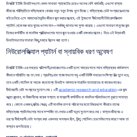
ডিসক্রিট ইইজি ডিভাইসগুলো কেবল সাধারণ গ্যাজেটের চেয়েও অনেক বেশি কার্যকরী; এগুলো বাস্তব 
জীবনের পরিস্থিতিতে মস্তিষ্ককে বোঝার নতুন নতুন উপায় খুলে দিচ্ছে। মস্তিষ্কের ডেটা সংগ্রহকে ল্যাবের 
বাইরে নিয়ে এসে আমাদের দৈনন্দিন জীবনে যুক্ত করার মাধ্যমে, এই টুলগুলো দীর্ঘমেয়াদী নিউরোলজিক্যাল 
প্যাটার্ন থেকে শুরু করে ঘুমের গুণগত মান—সবকিছু জানার পথ সুগম করেছে। এগুলো সাধারণ মানুষের জন্য 
নিজের কগনিটিভ বা মানসিক প্রক্রিয়াগুলোর সাথে যুক্ত হওয়ার একটি চমৎকার মাধ্যম। নিচে এই উদ্ভাবনী 
ডিভাইসগুলোর সাধারণ কিছু ব্যবহার উল্লেখ করা হলো।
নিউরোলজিক্যাল প্যাটার্ন বা স্নায়বিক ধরণ অন্বেষণ
ডিসক্রিট ইইজি-এর সবচেয়ে শক্তিশালী ব্যবহারগুলোর একটি হলো সময়ের সাথে সাথে মস্তিষ্কের কার্যকলাপ 
কীভাবে পরিবর্তিত হয় তা দেখা। প্রচলিত ল্যাব গবেষণাগুলো শুধু একটি নির্দিষ্ট সময়ের সংক্ষিপ্ত চিত্র তুলে ধরে, 
তবে একটি পোর্টেবল বা সহজে বহনযোগ্য ডিভাইস আপনাকে সারাদিন যাতায়াতের বা কাজের মাঝেও 
দীর্ঘমেয়াদী ডেটা সংগ্রহের সুযোগ দেয়। এটি 
academic research and education
-এর জন্য 
অত্যন্ত মূল্যবান, যা বিজ্ঞানীদের কয়েক সপ্তাহ বা মাসব্যাপী কগনিটিভ বা মানসিক পরিবর্তনগুলো বুঝতে সাহায্য 
করে। কোনো একজন ব্যক্তির ক্ষেত্রে, এটি মানসিক চাপ বা পরিবেশের মতো বিষয়গুলো কীভাবে তাদের 
মস্তিষ্কের প্যাটার্নগুলোর সাথে সম্পর্কিত তা দেখার একটি অনন্য সুযোগ করে দেয়। বাস্তব জীবনের এ 
ধরণের দীর্ঘমেয়াদী ডেটা সংগ্রহ করা একসময় অসম্ভব ছিল, কিন্তু পোর্টেবল হেডসেটগুলোর কারণে আজ তা 
বাস্তবে রূপ নিয়েছে।