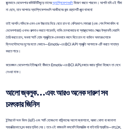
মুক্তভাবে ডেভেলপার কমিউনিটিজুড়ে তাদের 
অ্যাপ্লিকেশনগুলি
 বিতরণ করতে পারবেন। আপনি যদি এই সীমা 
না ছোন, তবে আপনার অ্যাপ্লিকেশনগুলি আজীবনের জন্য রয়্যালটি-মুক্ত থাকবে!
তাই আপনি গেমিংকে এমন এক উচ্চতায় নিয়ে যেতে চান যা বেশিরভাগ গেমাররা (এবং গেম শিক্ষানবিস বা 
ডেভেলপাররা) এখনও কল্পনাও করতে পারেননি, নাকি হেলথকেয়ার বা স্বাস্থ্যসেবার ক্ষেত্রে উদ্ভাবনী থেরাপি 
তৈরি করতে চান, অথবা স্মার্ট হোম প্রযুক্তিকে এমনভাবে বদলে দিতে চান যা বর্তমান অফারগুলোকে 
ফ্লিনস্টোনসের যুগের মতো দেখাবে—Emotiv-এর BCI API প্রযুক্তি আপনাকে এটি করতে সাহায্য 
করতে পারে।
কয়েকজন ডেভেলপার ইতিমধ্যেই কীভাবে Emotiv-এর BCI API ব্যবহার করার সুবিধা নিচ্ছেন তা দেখে 
নেওয়া যাক।
আলো জ্বলুক…এবং আরও অনেক দারুণ সব 
চমৎকার জিনিস
ইন্টারনেট অফ থিংস (IoT) এবং স্মার্ট হোমগুলো বাসিন্দাদের আলো জ্বালানো, দরজা খোলা বা জানালা 
স্বয়ংক্রিয়ভাবে বন্ধ করার সুবিধা দেয়। তবে এই কাজগুলি কমবেশি দ্বিমাত্রিক বা বাইনারি প্রকৃতির—চালু/বন্ধ, 