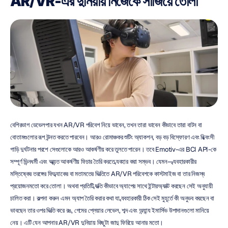
AR/VR-এর দুনিয়ায় নিজেকে সাজিয়ে তোলা
বেশিরভাগ ডেভেলপার যখন AR/VR পরিবেশ নিয়ে ভাবেন, তখন তারা ভাবেন কীভাবে তারা বাটন বা 
বোতামগুলোর রূপ উন্নত করতে পারবেন। আরও রোমাঞ্চকর শুটিং অ্যাকশন, বড় বড় বিস্ফোরণ এবং বিধ্বংসী 
গাড়ি দুর্ঘটনার পরশে সেগুলোকে আরও আকর্ষণীয় করে তুলতে পারেন। তবে Emotiv-এর BCI API-কে 
সম্পূর্ণ ভিন্নধর্মী এবং অত্যন্ত আকর্ষণীয় ফিচার তৈরি করতে ব্যবহার করা সম্ভব। যেমন—ব্যবহারকারীর 
মস্তিষ্কের তরঙ্গের ফিডব্যাকের বা মতামতের ভিত্তিতে AR/VR পরিবেশকে কাস্টমাইজ বা তার নিজস্ব 
প্রয়োজনমতো করে তোলা। অথবা প্রতিটি ব্যক্তি কীভাবে অ্যাপের সাথে ইন্টারঅ্যাক্ট করছেন সেই অনুযায়ী 
চালিত করা। কল্পনা করুন এমন অ্যাপ তৈরি করার কথা যা ব্যবহারকারী ঠিক সেই মুহূর্তে কী অনুভব করছেন বা 
ভাবছেন তার ওপর ভিত্তি করে রঙ, গেমের প্লেয়ার লেভেল, শব্দ এবং অন্যান্য ইমার্সিভ উপাদানগুলো মানিয়ে 
নেয়। এটি যেন আপনার AR/VR দুনিয়ায় কিছুটা জাদু ফিরিয়ে আনার মতো।