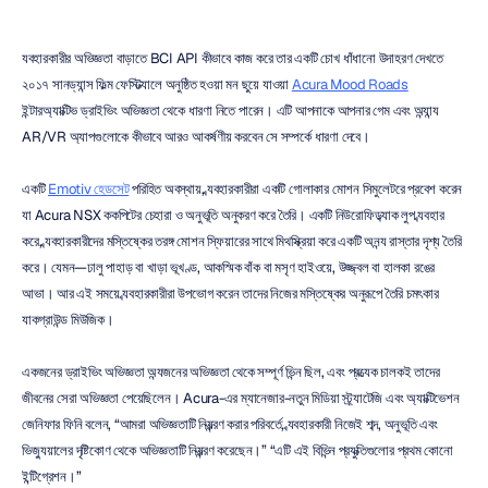
ব্যবহারকারীর অভিজ্ঞতা বাড়াতে BCI API কীভাবে কাজ করে তার একটি চোখ ধাঁধানো উদাহরণ দেখতে 
২০১৭ সানড্যান্স ফিল্ম ফেস্টিভ্যালে অনুষ্ঠিত হওয়া মন ছুয়ে যাওয়া 
Acura Mood Roads
ইন্টারঅ্যাক্টিভ ড্রাইভিং অভিজ্ঞতা থেকে ধারণা নিতে পারেন। এটি আপনাকে আপনার গেম এবং অন্যান্য 
AR/VR অ্যাপগুলোকে কীভাবে আরও আকর্ষণীয় করবেন সে সম্পর্কে ধারণা দেবে।
একটি 
Emotiv হেডসেট
 পরিহিত অবস্থায়, ব্যবহারকারীরা একটি গোলাকার মোশন সিমুলেটরে প্রবেশ করেন 
যা Acura NSX ককপিটের চেহারা ও অনুভূতি অনুকরণ করে তৈরি। একটি নিউরোফিডব্যাক লুপ ব্যবহার 
করে, ব্যবহারকারীদের মস্তিষ্কের তরঙ্গ মোশন স্ফিয়ারের সাথে মিথস্ক্রিয়া করে একটি অনন্য রাস্তার দৃশ্য তৈরি 
করে। যেমন—ঢালু পাহাড় বা খাড়া ভূখণ্ড, আকস্মিক বাঁক বা মসৃণ হাইওয়ে, উজ্জ্বল বা হালকা রঙের 
আভা। আর এই সময়ে ব্যবহারকারীরা উপভোগ করেন তাদের নিজের মস্তিষ্কের অনুরূপে তৈরি চমৎকার 
ব্যাকগ্রাউন্ড মিউজিক।
একজনের ড্রাইভিং অভিজ্ঞতা অন্যজনের অভিজ্ঞতা থেকে সম্পূর্ণ ভিন্ন ছিল, এবং প্রত্যেক চালকই তাদের 
জীবনের সেরা অভিজ্ঞতা পেয়েছিলেন। Acura-এর ম্যানেজার-নতুন মিডিয়া স্ট্র্যাটেজি এবং অ্যাক্টিভেশন 
জেনিফার ফিনি বলেন, “আমরা অভিজ্ঞতাটি নিয়ন্ত্রণ করার পরিবর্তে, ব্যবহারকারী নিজেই শব্দ, অনুভূতি এবং 
ভিজ্যুয়ালের দৃষ্টিকোণ থেকে অভিজ্ঞতাটি নিয়ন্ত্রণ করেছেন।” “এটি এই বিভিন্ন প্রযুক্তিগুলোর প্রথম কোনো 
ইন্টিগ্রেশন।”