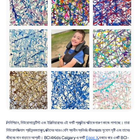
ক্লিনিশিয়ান, নিউরোসায়েন্টিস্ট এবং ইঞ্জিনিয়ারদের এই দলটি প্রযুক্তির শক্তিকে দারুণ কাজে লাগাচ্ছে। তারা 
নিউরোলজিক্যাল প্রতিবন্ধকতাযুক্ত ব্যক্তিদের আরও বেশি স্বাধীন স্বনির্ভর জীবনযাত্রার সুযোগ সৃষ্টি এবং তাদের 
জীবনের মান বাড়াতে আগ্রহী। BCI4Kids Calgary-র দলটি 
Epoc X
 ব্যবহার করে একটি BCI-