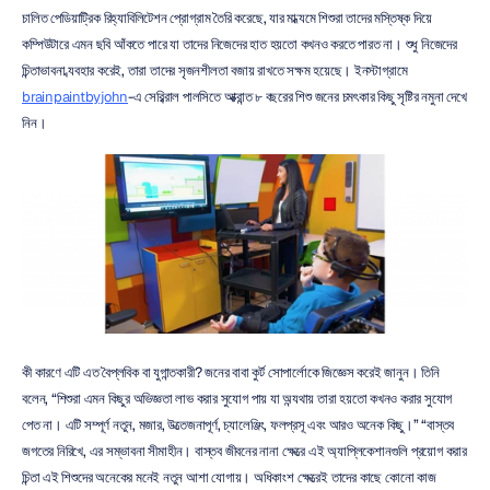
চালিত পেডিয়াট্রিক রিহ্যাবিলিটেশন প্রোগ্রাম তৈরি করেছে, যার মাধ্যমে শিশুরা তাদের মস্তিষ্ক দিয়ে 
কম্পিউটারে এমন ছবি আঁকতে পারে যা তাদের নিজেদের হাত হয়তো কখনও করতে পারত না। শুধু নিজেদের 
চিন্তাভাবনা ব্যবহার করেই, তারা তাদের সৃজনশীলতা বজায় রাখতে সক্ষম হয়েছে। ইনস্টাগ্রামে 
brainpaintbyjohn
-এ সেরিব্রাল পালসিতে আক্রান্ত ৮ বছরের শিশু জনের চমৎকার কিছু সৃষ্টির নমুনা দেখে 
নিন।
কী কারণে এটি এত বৈপ্লবিক বা যুগান্তকারী? জনের বাবা কুর্ট সোপার্লোকে জিজ্ঞেস করেই জানুন। তিনি 
বলেন, “শিশুরা এমন কিছুর অভিজ্ঞতা লাভ করার সুযোগ পায় যা অন্যথায় তারা হয়তো কখনও করার সুযোগ 
পেত না। এটি সম্পূর্ণ নতুন, মজার, উত্তেজনাপূর্ণ, চ্যালেঞ্জিং, ফলপ্রসূ এবং আরও অনেক কিছু।” “বাস্তব 
জগতের নিরিখে, এর সম্ভাবনা সীমাহীন। বাস্তব জীবনের নানা ক্ষেত্রে এই অ্যাপ্লিকেশানগুলি প্রয়োগ করার 
চিন্তা এই শিশুদের অনেকের মনেই নতুন আশা যোগায়। অধিকাংশ ক্ষেত্রেই তাদের কাছে কোনো কাজ 