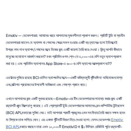
কুওক
মিন
লাই
সর্বশেষ
আপডেট
২৮
এপ্রি,
২০২১
Emotiv — ডেভেলপাররা: আমাদের খরচে আপনাদের সৃজনশীলতা প্রকাশ করুন। প্রতিটি ইন্ডি বা স্বাধীন 
ডেভেলপাররা জানেন যে অ্যাপস বা গেমসের ক্ষেত্রে সফল হওয়ার একটি বড় চ্যালেঞ্জ হলো ইতিমধ্যেই 
উপলব্ধ লাখ লাখ অ্যাপস/গেমসের মধ্যে নিজের জন্য একটি জায়গা তৈরি করে নেওয়া। কিন্তু আপনি কীভাবে 
মানুষের মনোযোগ আকর্ষণ করবেন? যখন প্রতিদিন গুগল প্লে-তে ৩,০০০-এর বেশি নতুন অ্যাপ প্রকাশ 
করা হয়। এবং প্রতিদিন অ্যাপলের App Store-এ ৬০০-র বেশি অ্যাপের আত্মপ্রকাশ ঘটে?
এর উত্তর লুকিয়ে রয়েছে BCI-চালিত অ্যাপগুলির মধ্যে—একটি ভবিষ্যৎমুখী দৃষ্টিভঙ্গি যা অভিযোজনযোগ্য 
এবং ব্যক্তিগত প্রয়োজনের উপযোগী অভিজ্ঞতা এবং গেমপ্লে প্রদান করে।
এখানে আপনাদের জন্য একটি সুখবর রয়েছে—Emotiv-এর টিম ডেভেলপারদের সাহায্য করার জন্য একটি 
রয়্যালটি-মুক্ত বিকল্প চালু করেছে। এই প্রোগ্রামটি ইন্ডি ডেভেলপারদের আমাদের ব্রেন-কম্পিউটার ইন্টারফেস 
(BCI) API ব্যবহারের সুবিধা দেয়। তাই আপনারা পরবর্তী প্রজন্মের এমন সব ফিচার তৈরি করতে সক্ষম হবেন 
যা বিশ্বকে তাক লাগিয়ে দেবে। এর একদম খুঁটিনাটি বিবরণ নিচে দেওয়া হলো: যেসব ডেভেলপার 
Emotiv 
BCI API
 ব্যবহার করছেন তারা এখন ১০,০০০টি EmotivID বা $১ মিলিয়ন রেভিনিউ পর্যন্ত রয়্যালটি-