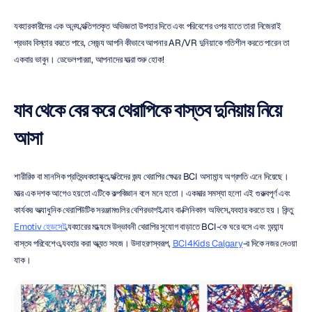
ব্যবহারকারীদের এক অনন্য ব্যক্তিগতকৃত অভিজ্ঞতা উপহার দিতে এবং পরিবেশের ওপর যাতে তারা নিজেরাই 
প্রভাব বিস্তার করতে পারে, সেজন্য আপনি কীভাবে আপনার AR/VR দুনিয়াকে গতিশীল করতে পারেন তা 
একবার ভাবুন। ডেভেলপাররা, আপনাদের যাত্রা শুরু হোক!
ল্যাব থেকে বের করে থেরাপিকে বাস্তব দুনিয়ায় নিয়ে 
আসা
শারীরিক বা মানসিক প্রতিবন্ধকতাযুক্ত ব্যক্তিদের জন্য থেরাপির ক্ষেত্রে BCI অসামান্য অগ্রগতি এনে দিয়েছে। 
মাত্র এক দশক আগেও হয়তো এটিকে কল্পবিজ্ঞান বলে মনে হতো। একমাত্র সমস্যা হলো এই গুরুত্বপূর্ণ এবং 
কার্যকর অত্যাধুনিক থেরাপিউটিক সরঞ্জামগুলির বেশিরভাগই ল্যাব বা ক্লিনিকাল অফিসে ব্যবহার করতে হয়। কিন্তু 
Emotiv হেডসেট
 ব্যবহারের মাধ্যমে উদ্ভাবনী থেরাপির সুযোগ বাড়াতে BCI-কে ঘরে বসে এবং অন্যান্য 
বাস্তব পরিবেশেও ব্যবহার করা অত্যন্ত সহজ। উদাহরণস্বরূপ, 
BCI4Kids Calgary
-র দিকে নজর দেওয়া 
যাক।