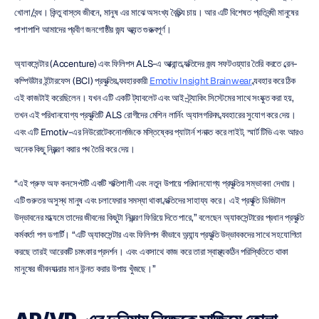
খোলা/বন্ধ। কিন্তু বাস্তব জীবনে, মানুষ এর মাঝে অসংখ্য বৈচিত্র্য চায়। আর এটি বিশেষত প্রতিবন্ধী মানুষের 
পাশাপাশি আমাদের প্রবীণ জনগোষ্ঠীর জন্য অত্যন্ত গুরুত্বপূর্ণ।
অ্যাকসেন্টার (Accenture) এবং ফিলিপস ALS-এ আক্রান্ত ব্যক্তিদের জন্য সফটওয়্যার তৈরি করতে ব্রেন-
কম্পিউটার ইন্টারফেস (BCI) প্রযুক্তির ব্যবহারকারী 
Emotiv Insight Brainwear
 ব্যবহার করে ঠিক 
এই কাজটাই করেছিলেন। যখন এটি একটি ট্যাবলেট এবং আই-ট্র্যাকিং সিস্টেমের সাথে সংযুক্ত করা হয়, 
তখন এই পরিধানযোগ্য প্রযুক্তিটি ALS রোগীদের মেশিন লার্নিং অ্যালগরিদম ব্যবহারের সুযোগ করে দেয়। 
এবং এটি Emotiv-এর নিউরোটেকনোলজিকে মস্তিষ্কের প্যাটার্ন শনাক্ত করে লাইট, স্মার্ট টিভি এবং আরও 
অনেক কিছু নিয়ন্ত্রণ করার পথ তৈরি করে দেয়।
“এই প্রুফ অফ কনসেপ্টটি একটি শক্তিশালী এবং নতুন উপায়ে পরিধানযোগ্য প্রযুক্তির সম্ভাবনা দেখায়। 
এটি গুরুতর অসুস্থ মানুষ এবং চলাফেরার সমস্যা থাকা ব্যক্তিদের সাহায্য করে। এই প্রযুক্তি ডিজিটাল 
উদ্ভাবনের মাধ্যমে তাদের জীবনের কিছুটা নিয়ন্ত্রণ ফিরিয়ে দিতে পারে,” বলেছেন অ্যাকসেন্টারের প্রধান প্রযুক্তি 
কর্মকর্তা পল ডগার্টি। “এটি অ্যাকসেন্টার এবং ফিলিপস কীভাবে অন্যান্য প্রযুক্তি উদ্ভাবকদের সাথে সহযোগিতা 
করছে তারই আরেকটি চমৎকার প্রদর্শন। এবং একসাথে কাজ করে তারা স্বাস্থ্যকঠিন পরিস্থিতিতে থাকা 
মানুষের জীবনযাত্রার মান উন্নত করার উপায় খুঁজছে।”