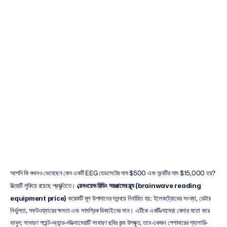
ব্রেইনওয়েভ
রিডিং
ইকুইপমেন্টের
দাম:
ক্রেতার
জন্য
একটি
নির্দেশিকা
ডুওং
ট্রান
সর্বশেষ
আপডেট
৩
ডিসে,
২০২৫
আপনি কি কখনও ভেবেছেন কেন একটি EEG হেডসেটের দাম $500 এবং অন্যটির দাম $15,000 হয়? 
উত্তরটি লুকিয়ে রয়েছে প্রযুক্তিতে। 
ব্রেনওয়েভ রিডিং সরঞ্জামের মূল্য (brainwave reading 
equipment price)
 কয়েকটি মূল উপাদানের সমন্বয়ে নির্ধারিত হয়: ইলেকট্রোডের সংখ্যা, ডেটার 
নির্ভুলতা, সফটওয়্যারের ক্ষমতা এবং সামগ্রিক ডিজাইনের মান। এটিকে একটি ক্যামেরা কেনার মতো করে 
ভাবুন; সাধারণ পয়েন্ট-অ্যান্ড-শুট ক্যামেরাটি সাধারণ ছবির জন্য উপযুক্ত, তবে একজন পেশাদারের গ্যালারি-