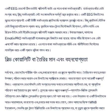
একটি EEG হেডসেট ঠিক ততটাই শক্তিশালী যতটা এর সাথে থাকা সফটওয়্যারটি। হার্ডওয়্যার কাঁচা ডেটা 
সংগ্রহ করে, কিন্তু সফটওয়্যারই সেই সংকেতগুলিকে অর্থপূর্ণ তথ্যে রূপান্তর করে। একটি EEG ডিভাইসের 
মূল্যের সাথে প্রায়শই একটি নির্দিষ্ট সফটওয়্যার প্ল্যাটফর্মের অ্যাক্সেস অন্তর্ভুক্ত থাকে। কিছু প্ল্যাটফর্ম মৌলিক 
ডেটা ভিজ্যুয়ালাইজেশন প্রদান করে, অন্যদিকে আরও উন্নত সিস্টেমগুলি বিশ্লেষণ, মেশিন লার্নিং এবং 
রিয়েল-টাইম ডেটা স্ট্রিমিংয়ের জন্য শক্তিশালী সরঞ্জাম সরবরাহ করে। উদাহরণস্বরূপ, আমাদের 
EmotivPRO সফটওয়্যারটি গবেষকদের জন্য ডিজাইন করা হয়েছে যাদের গভীর বিশ্লেষণ এবং ডেটা 
এক্সপোর্ট করার প্রয়োজন রয়েছে। এর সাথে থাকা সফটওয়্যারের পরিধি এবং পরিশীলিততা সিস্টেমের 
সামগ্রিক খরচে একটি প্রধান ভূমিকা পালন করে।
বিল্ড কোয়ালিটি বা তৈরির মান এবং বহনযোগ্যতা
সর্বশেষে, হেডসেটের শারীরিক গঠন এবং ব্যবহারযোগ্যতা এর মূল্যকে প্রভাবিত করে। তৈরির মান বলতে ব্যবহৃত 
উপকরণ, পরিধান করার আরাম এবং ডিভাইসের স্থায়িত্বকে বোঝায়। বহনযোগ্যতা হলো আরেকটি গুরুত্বপূর্ণ 
বিষয়। ওয়্যারলেস হেডসেটগুলি ডেটা সংগ্রহের সময় অবাধে চলাফেরার স্বাধীনতা দেয়, যা প্রাকৃতিক 
পরিবেশে করা ট্রায়ালের জন্য আদর্শ। সেন্সরের ধরনও অত্যন্ত গুরুত্বপূর্ণ—স্যালাইন-ভিত্তিক সেন্সরগুলি 
ঐতিহ্যগত জেল-ভিত্তিক সেন্সরগুলির তুলনায় দ্রুত সেট আপ করা যায়। এমন উদ্ভাবন যা একটি ডিভাইসকে 
আরও আরামদায়ক, বহনযোগ্য এবং ব্যবহার করা সহজ করে তোলে, যেমন আমাদের বিচক্ষণ MN8 
ইয়ারবাডস, সেগুলির জন্য উন্নত ইঞ্জিনিয়ারিং এবং ডিজাইনের প্রয়োজন হয়, যা চূড়ান্ত মূল্যকে প্রভাবিত করতে 