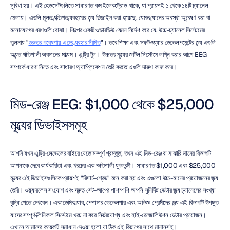
সুবিধা হয়। এই হেডসেটগুলিতে সাধারণত কম ইলেকট্রোড থাকে, যা প্রায়শই ১ থেকে ১৪টি চ্যানেল 
মেলায়। এগুলি মূলত ব্যক্তিগত ব্যবহারের জন্য ডিজাইন করা হয়েছে, যেমন ধ্যানের অবস্থা অন্বেষণ করা বা 
মনোযোগের ধরণগুলি বোঝা। শিল্পের একটি ওভারভিউ যেমন নির্দেশ করে যে, উচ্চ-চ্যানেল সিস্টেমের 
তুলনায় "
গুরুতর গবেষণায় এদের ব্যবহার সীমিত
"। তবে শিক্ষা এবং সফটওয়্যার ডেভেলপমেন্টের জন্য এগুলি 
অত্যন্ত শক্তিশালী অবদানের মাধ্যম। এন্ট্রি টুল। উচ্চতর মূল্যের জটিল সিস্টেমে লগ্নি করার আগে EEG 
সম্পর্কে ধারণা নিতে এবং সাধারণ অ্যাপ্লিকেশন তৈরি করতে এগুলি দারুণ কাজ করে।
মিড-রেঞ্জ EEG: $1,000 থেকে $25,000 
মূল্যের ডিভাইসসমূহ
আপনি যখন এন্ট্রি-লেভেলের বাইরে যেতে সম্পূর্ণ প্রস্তুত, তখন এই মিড-রেঞ্জ বা মাঝারি মানের বিভাগটি 
আপনাকে দেবে কার্যকারিতা এবং খরচের এক শক্তিশালী যুগলবন্দী। সাধারণত $1,000 এবং $25,000 
মূল্যের এই ডিভাইসগুলিকে প্রায়শই "রিসার্চ-গ্রেড" মনে করা হয় এবং এগুলো উচ্চ-মানের প্রয়োজনের জন্য 
তৈরি। ওয়্যারলেস সংযোগ এবং দ্রুত সেট-আপের পাশাপাশি আপনি সুনির্দিষ্ট ডেটার জন্য চ্যানেলের সংখ্যা 
বৃদ্ধি পেতে দেখবেন। একাডেমিক ল্যাব, পেশাদার ডেভেলপার এবং অভিজ্ঞ প্রেমীদের জন্য এই বিভাগটি উপযুক্ত 
যাদের সম্পূর্ণ ক্লিনিকাল সিস্টেমে খরচ না করে নির্ভরযোগ্য এবং হাই-রেজোলিউশন ডেটার প্রয়োজন। 
এখানে আমাদের কয়েকটি সমাধান দেওয়া হলো যা ঠিক এই বিভাগের সাথে মানানসই।