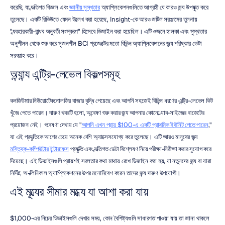
করেছি, যা ব্যক্তিগত বিজ্ঞান এবং 
জ্ঞানীয় সুস্থতার
 অ্যাপ্লিকেশনগুলিতে আগ্রহী যে কারও জন্য উপযুক্ত করে 
তুলেছে। একটি রিভিউতে যেমন উল্লেখ করা হয়েছে, Insight-কে আরও জটিল সরঞ্জামের তুলনায় 
"ব্যবহারকারী-বান্ধব অনুবর্তী সংস্করণ" হিসেবে ডিজাইন করা হয়েছিল। এটি ওজনে হালকা এবং সুস্থতার 
অনুশীলন থেকে শুরু করে সৃজনশীল BCI প্রজেক্টের মতো বিভিন্ন অ্যাপ্লিকেশনের জন্য পরিষ্কার ডেটা 
সরবরাহ করে।
অন্যান্য এন্ট্রি-লেভেল বিকল্পসমূহ
কনজিউমার নিউরোটেকনোলজির বাজার বৃদ্ধি পেয়েছে এবং আপনি সহজেই বিভিন্ন ধরণের এন্ট্রি-লেভেল কিট 
খুঁজে পেতে পারেন। দারুণ খবরটি হলো, অন্বেষণ শুরু করার জন্য আপনার কোনো ল্যাব-সাইজের বাজেটের 
প্রয়োজন নেই। গবেষণা দেখায় যে "
আপনি এখন প্রায় $100-এ একটি প্রাথমিক ইউনিট পেতে পারেন
," 
যা এই প্রযুক্তিকে আগের চেয়ে অনেক বেশি অ্যাক্সেসযোগ্য করে তুলেছে। এটি আরও মানুষের জন্য 
মস্তিষ্ক-কম্পিউটার ইন্টারফেস
 প্রযুক্তি এবং ব্যক্তিগত ডেটা বিশ্লেষণ নিয়ে পরীক্ষা-নিরীক্ষা করার সুযোগ করে 
দিয়েছে। এই ডিভাইসগুলি প্রায়শই সরলতার কথা মাথায় রেখে ডিজাইন করা হয়, যা নতুনদের জন্য বা যারা 
নির্দিষ্ট, অ-ক্লিনিকাল অ্যাপ্লিকেশনের উপর মনোনিবেশ করেন তাদের জন্য দারুণ উপযোগী।
এই মূল্যের সীমার মধ্যে যা আশা করা যায়
$1,000-এর নিচের ডিভাইসগুলি দেখার সময়, কোন বৈশিষ্ট্যগুলি সাধারণত পাওয়া যায় তা জানা থাকলে 