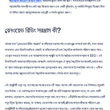
দীর্ঘমেয়াদী বিনিয়োগ বিবেচনা করুন
: প্রাথমিক মূল্যটি কেবল শুরু মাত্র। সফটওয়্যার সাবস্ক্রিপশন এবং 
প্রয়োজনীয় সামগ্রী সহ মোট খরচ বিবেচনা করুন এবং একটি বুদ্ধিমান, সু-সমর্থিত সিদ্ধান্ত নিচ্ছেন কিনা 
তা নিশ্চিত করতে প্রস্তুতকারকের ওয়ারেন্টি ও সমর্থন মূল্যায়ন করুন।
ব্রেনওয়েভ রিডিং সরঞ্জাম কী?
আমরা যখন "ব্রেনওয়েভ রিডিং সরঞ্জাম" বা মস্তিষ্ক তরঙ্গের পাঠ নেওয়ার যন্ত্র সম্পর্কে কথা বলি, তখন আমরা 
সাধারণত এমন ডিভাইসগুলিকে বোঝাই যা মস্তিষ্কে ঘটে চলা বৈদ্যুতিক কার্যকলাপ পরিমাপ করতে পারে। 
এর জন্য সবচেয়ে সাধারণ এবং অ্যাক্সেসযোগ্য প্রযুক্তি হলো ইলেক্ট্রোএনসেফালোগ্রাম বা EEG। এই 
ডিভাইসগুলি আমাদের মস্তিষ্কের কোষগুলি যোগাযোগের জন্য যে ক্ষুদ্র বৈদ্যুতিক সংকেতগুলি ব্যবহার করে 
তা গ্রহণ করার জন্য মাথার ত্বকে স্থাপন করা সেন্সর ব্যবহার করে, যেগুলোকে ইলেকট্রোড বলা হয়। এটিকে 
আপনার মাথার অভ্যন্তরে ঘটে চলা বৈদ্যুতিক কথোপকথন শোনার মতো করে ভাবুন।
এই প্রযুক্তিটি নতুন নয়, তবে বছরের পর বছর ধরে এটি আরও অনেক বেশি বহনযোগ্য এবং ইউজার-ফ্রেন্ডলি 
হয়ে উঠেছে। যা একসময় ল্যাবে গবেষণার জন্য একটি ঘর ভর্তি সরঞ্জামের প্রয়োজন হতো, তা এখন একটি 
চমৎকার, ওয়্যারলেস হেডসেটের সাহায্যে সম্পন্ন করা যেতে পারে। এটি ক্লিনিকের বাইরেও সম্ভাবনার একটি 
নতুন দিগন্ত উন্মোচন করেছে, যা গবেষক, ডেভেলপার এবং আগ্রহী ব্যক্তিদের বাস্তব জীবনের পরিবেশে ব্রেন 
অ্যাক্টিভিটি বা মস্তিষ্কের ক্রিয়াকলাপ অন্বেষণ করার সুযোগ করে দেয়। একাডেমিক গবেষণা থেকে শুরু করে 