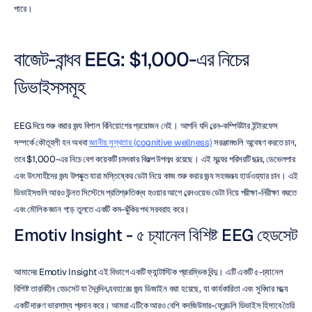
পারে।
বাজেট-বান্ধব EEG: $1,000-এর নিচের 
ডিভাইসসমূহ
EEG দিয়ে শুরু করার জন্য বিশাল বিনিয়োগের প্রয়োজন নেই। আপনি যদি ব্রেন-কম্পিউটার ইন্টারফেস 
সম্পর্কে কৌতূহলী হন অথবা 
জ্ঞানীয় সুস্থতার (cognitive wellness)
 সরঞ্জামগুলি অন্বেষণ করতে চান, 
তবে $1,000-এর নিচে বেশ কয়েকটি চমৎকার বিকল্প উপলব্ধ রয়েছে। এই মূল্যের পরিসরটি ছাত্র, ডেভেলপার 
এবং উৎসাহীদের জন্য উপযুক্ত যারা মস্তিষ্কের ডেটা নিয়ে কাজ শুরু করার জন্য সহজলভ্য হার্ডওয়্যার চান। এই 
ডিভাইসগুলি আরও উন্নত সিস্টেমে প্রতিশ্রুতিবদ্ধ হওয়ার আগে ব্রেনওয়েভ ডেটা নিয়ে পরীক্ষা-নিরীক্ষা করতে 
এবং মৌলিক জ্ঞান গড়ে তুলতে একটি কম-ঝুঁকির পথ সরবরাহ করে।
Emotiv Insight - ৫ চ্যানেল বিশিষ্ট EEG হেডসেট
আমাদের Emotiv Insight এই বিভাগে একটি ফ্যান্টাস্টিক প্রারম্ভিক বিন্দু। এটি একটি ৫-চ্যানেল 
বিশিষ্ট তারবিহীন হেডসেট যা দৈনন্দিন ব্যবহারের জন্য ডিজাইন করা হয়েছে, যা কার্যকারিতা এবং সুবিধার মধ্যে 
একটি দারুণ ভারসাম্য প্রদান করে। আমরা এটিকে আরও বেশি কনজিউমার-ফ্রেন্ডলি ডিভাইস হিসাবে তৈরি 