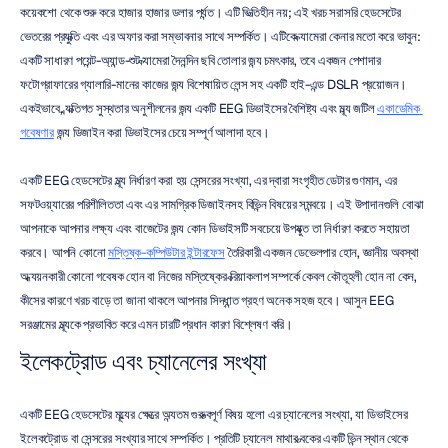
কয়েকশো থেকে শুরু করে হাজার হাজার ডলার পর্যন্ত। এটি ভিত্তিহীন নয়; এই খরচ সরাসরি হেডসেটের 
ভেতরের প্রযুক্তি এবং এর অফার করা সম্ভাবনার সাথে সম্পর্কিত। এটিকে ক্যামেরা কেনার মতো করে ভাবুন: 
একটি সাধারণ পয়েন্ট-অ্যান্ড-শুট ক্যামেরা দৈনন্দিন ছবি তোলার জন্য চমৎকার, তবে একজন পেশাদার 
ফটোগ্রাফারের গ্যালারি-মানের কাজের জন্য বিশেষায়িত লেন্স সহ একটি হাই-এন্ড DSLR প্রয়োজন। 
একইভাবে, ব্যক্তিগত সুস্থতার অনুশীলনের জন্য একটি EEG ডিভাইসের বৈশিষ্ট্য এবং মূল্য জটিল 
একাডেমিক 
গবেষণার
 জন্য ডিজাইন করা ডিভাইসের চেয়ে সম্পূর্ণ আলাদা হবে।
একটি EEG হেডসেটের মূল্য নির্ধারণ করা হয় সেন্সরের সংখ্যা, এর দ্বারা সংগৃহীত ডেটার গুণমান, এর 
সফটওয়্যারের পরিশীলিততা এবং এর সামগ্রিক ডিজাইনসহ বিভিন্ন বিষয়ের সমন্বয়ে। এই উপাদানগুলি বোঝা 
আপনাকে আপনার লক্ষ্য এবং বাজেটের জন্য কোন ডিভাইসটি সবচেয়ে উপযুক্ত তা নির্ধারণ করতে সহায়তা 
করবে। আপনি কোনো 
মস্তিষ্ক-কম্পিউটার ইন্টারফেস
 তৈরিকারী একজন ডেভেলপার হোন, জ্ঞানীয় অবস্থা 
অধ্যয়নকারী কোনো গবেষক হোন বা নিজের মস্তিষ্কের ক্রিয়াকলাপ সম্পর্কে কেবল কৌতূহলী হোন না কেন, 
কীসের কারণে খরচ বাড়ে তা জানা থাকলে আপনার সিদ্ধান্ত গ্রহণ অনেক সহজ হবে। আসুন EEG 
সরঞ্জামের মূল্যকে প্রভাবিত করে এমন চারটি প্রধান কারণ বিশ্লেষণ করি।
ইলেকট্রোড এবং চ্যানেলের সংখ্যা
একটি EEG হেডসেটের মূল্যের ক্ষেত্রে অন্যতম গুরুত্বপূর্ণ বিষয় হলো এর চ্যানেলের সংখ্যা, যা ডিভাইসের 
ইলেকট্রোড বা সেন্সরের সংখ্যার সাথে সম্পর্কিত। প্রতিটি চ্যানেল মাথার ত্বকের একটি ভিন্ন স্থান থেকে 