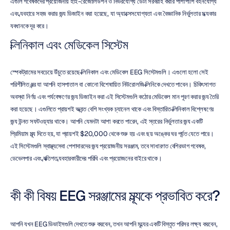
এগুলি গবেষকদের প্রয়োজনীয় হাই-রেজোলিউশন ও নির্ভরযোগ্য ডেটা সরবরাহ করার পাশাপাশি বহনযোগ্য 
এবং ব্যবহারে সহজ করার জন্য ডিজাইন করা হয়েছে, যা অ্যাক্সেসযোগ্যতা এবং বৈজ্ঞানিক নির্ভুলতার মধ্যকার 
ব্যবধানকে দূর করে।
ক্লিনিকাল এবং মেডিকেল সিস্টেম
স্পেকট্রামের সবচেয়ে উঁচুতে রয়েছে ক্লিনিকাল এবং মেডিকেল EEG সিস্টেমগুলি। এগুলো হলো সেই 
পরিশীলিত যন্ত্র যা আপনি হাসপাতাল বা কোনো বিশেষায়িত নিউরোলজি ক্লিনিকে দেখতে পাবেন। চিকিৎসাগত 
অবস্থা নির্ণয় এবং পর্যবেক্ষণের জন্য ডিজাইন করা এই সিস্টেমগুলি কঠোর মেডিকেল মান পূরণ করার জন্য তৈরি 
করা হয়েছে। এগুলিতে প্রায়শই অত্যন্ত বেশি সংখ্যক চ্যানেল থাকে এবং বিস্তারিত ক্লিনিকাল বিশ্লেষণের 
জন্য উন্নত সফটওয়্যার থাকে। আপনি যেমনটা আশা করতে পারেন, এই স্তরের নির্ভুলতার জন্য একটি 
প্রিমিয়াম মূল্য দিতে হয়, যা প্রায়শই $20,000 থেকে শুরু হয় এবং ছয় অঙ্কের ঘর পর্যন্ত যেতে পারে। 
এই সিস্টেমগুলি স্বাস্থ্যসেবা পেশাদারদের জন্য প্রয়োজনীয় সরঞ্জাম, তবে সাধারণত বেশিরভাগ গবেষক, 
ডেভেলপার এবং ব্যক্তিগত ব্যবহারকারীদের পরিধি এবং প্রয়োজনের বাইরে থাকে।
কী কী বিষয় EEG সরঞ্জামের মূল্যকে প্রভাবিত করে?
আপনি যখন EEG ডিভাইসগুলি দেখতে শুরু করবেন, তখন আপনি মূল্যের একটি বিস্তৃত পরিসর লক্ষ্য করবেন, 