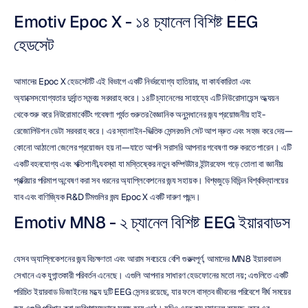
Emotiv Epoc X - ১৪ চ্যানেল বিশিষ্ট EEG 
হেডসেট
আমাদের Epoc X হেডসেটটি এই বিভাগে একটি নির্ভরযোগ্য হাতিয়ার, যা কার্যকারিতা এবং 
অ্যাক্সেসযোগ্যতার দুর্দান্ত সমন্বয় সরবরাহ করে। ১৪টি চ্যানেলের সাহায্যে এটি নিউরোসায়েন্স অধ্যয়ন 
থেকে শুরু করে নিউরোমার্কেটিং গবেষণা পর্যন্ত গুরুতর বৈজ্ঞানিক অনুসন্ধানের জন্য প্রয়োজনীয় হাই-
রেজোলিউশন ডেটা সরবরাহ করে। এর স্যালাইন-ভিত্তিক সেন্সরগুলি সেট আপ দ্রুত এবং সহজ করে দেয়—
কোনো আঠালো জেলের প্রয়োজন হয় না—যাতে আপনি সরাসরি আপনার গবেষণা শুরু করতে পারেন। এটি 
একটি বহনযোগ্য এবং শক্তিশালী ব্যবস্থা যা মস্তিষ্কের নতুন কম্পিউটার ইন্টারফেস গড়ে তোলা বা জ্ঞানীয় 
প্রক্রিয়ার পরিমাপ অন্বেষণ করা সব ধরনের অ্যাপ্লিকেশনের জন্য সহায়ক। বিশ্বজুড়ে বিভিন্ন বিশ্ববিদ্যালয়ের 
ল্যাব এবং বাণিজ্যিক R&D টিমগুলির জন্য Epoc X একটি দারুণ পছন্দ।
Emotiv MN8 - ২ চ্যানেল বিশিষ্ট EEG ইয়ারবাডস
যেসব অ্যাপ্লিকেশনের জন্য বিচক্ষণতা এবং আরাম সবচেয়ে বেশি গুরুত্বপূর্ণ, আমাদের MN8 ইয়ারবাডস 
সেখানে এক যুগান্তকারী পরিবর্তন এনেছে। এগুলি আপনার সাধারণ হেডফোনের মতো নয়; এগুলিতে একটি 
পরিচিত ইয়ারবাড ডিজাইনের মধ্যে দুটি EEG সেন্সর রয়েছে, যার ফলে বাস্তব জীবনের পরিবেশে দীর্ঘ সময়ের 