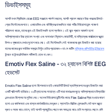
ডিভাইসসমূহ
আপনি যখন প্রিমিয়াম রেঞ্জের EEG সরঞ্জামে পদার্পণ করবেন, আপনি প্রবেশ করছেন উচ্চ-ঘনত্বের রিসার্চ-
গ্রেড সিস্টেমের জগতে। একাডেমিক এবং বাণিজ্যিক ল্যাবগুলিতে যারা গভীর নিউরোসায়েন্স গবেষণা 
পরিচালনা করেন, তাদের জন্য এই ডিভাইসগুলি হলো স্বর্ণমান। এই মূল্যে প্রধান আকর্ষণ হলো 
অবিশ্বাস্যভাবে উচ্চ চ্যানেল সংখ্যা এবং অসাধারণ সিগন্যাল কোয়ালিটি, যা মস্তিষ্কের কার্যক্রমকে অত্যন্ত 
বিশদ ও সূক্ষ্মভাবে দেখার সুযোগ করে দেয়। এই সিস্টেমগুলি সেই গবেষকদের জন্য ডিজাইন করা হয়েছে 
যাদের কাজের জন্য সর্বাধিক সম্ভাব্য নিখুঁত ডেটার প্রয়োজন—তা সে জটিল 
মস্তিষ্ক-কম্পিউটার ইন্টারফেস
উন্নয়ন বা উন্নত ক্লিনিকাল সমীক্ষাই হোক না কেন।
Emotiv Flex Saline - ৩২ চ্যানেল বিশিষ্ট EEG 
হেডসেট
Emotiv Flex Saline হলো বিশেষভাবে হাই-কোয়ালিটি রিসার্চ অ্যাপ্লিকেশনের জন্য ডিজাইন করা 
একটি শক্তিশালী হাতিয়ার। ৩২টি চ্যানেলের সাহায্যে এটি সারা মাথার ত্বক জুড়ে অবিশ্বাস্যভাবে বিস্তারিত 
ব্রেনওয়েভ বিশ্লেষণের সুবিধা দেয়। অনেক নিউরোসায়েন্টিস্টের কাছে Flex Saline প্রিয় হওয়ার কারণ 
হলো এর কার্যক্ষমতা এবং বাস্তব কার্যকারিতার মেলবন্ধন। স্যালাইন-ভিত্তিক সেন্সরগুলি সেট আপ অত্যন্ত 
দ্রুত ও সহজ করে তোলে, তাই আপনি প্রস্তুতির পেছনে কম সময় ব্যয় করে ডেটা সংগ্রহের পেছনে বেশি 