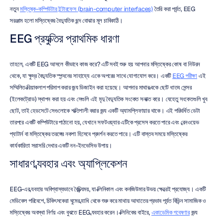
নতুন 
মস্তিষ্ক-কম্পিউটার ইন্টারফেস (brain-computer interfaces)
 তৈরি করা পর্যন্ত, EEG 
সরঞ্জাম হলো মস্তিষ্কের বৈদ্যুতিক ছন্দ বোঝার মূল চাবিকাঠি।
EEG প্রযুক্তির প্রাথমিক ধারণা
তাহলে, একটি EEG আসলে কীভাবে কাজ করে? এটি সবই শুরু হয় আপনার মস্তিষ্কের কোষ বা নিউরন 
থেকে, যা ক্ষুদ্র বৈদ্যুতিক স্পন্দনের সাহায্যে একে অপরের সাথে যোগাযোগ করে। একটি 
EEG পরীক্ষা
 এই 
সম্মিলিত ক্রিয়াকলাপ পরিমাপ করার জন্য ডিজাইন করা হয়েছে। আপনার মাথার ত্বকে ছোট ধাতব সেন্সর 
(ইলেকট্রোড) স্থাপন করা হয় এবং সেগুলি এই মৃদু বৈদ্যুতিক সংকেত সনাক্ত করে। যেহেতু সংকেতগুলি খুব 
ছোট, তাই হেডসেটে সেগুলোকে শক্তিশালী করার জন্য একটি অ্যামপ্লিফায়ার থাকে। এই পরিবর্ধিত ডেটা 
তারপরে একটি কম্পিউটারে পাঠানো হয়, যেখানে সফটওয়্যার এটিকে প্রসেস করতে পারে এবং ব্রেনওয়েভ 
প্যাটার্ন বা মস্তিষ্কের তরঙ্গের নকশা হিসেবে প্রদর্শন করতে পারে। এটি বাস্তব সময়ে মস্তিষ্কের 
কার্যকারিতা সরাসরি দেখার একটি নন-ইনভেসিভ উপায়।
সাধারণ ব্যবহার এবং অ্যাপ্লিকেশন
EEG-এর ব্যবহার অবিশ্বাস্যভাবে বৈচিত্র্যময়, যা ক্লিনিকাল এবং কনজিউমার উভয় ক্ষেত্রেই প্রযোজ্য। একটি 
মেডিকেল পরিবেশে, চিকিৎসকেরা ঘুমের ব্যাধি থেকে শুরু করে মাথায় আঘাতের প্রভাব পর্যন্ত বিভিন্ন সামাজিক ও 
মস্তিষ্কের অবস্থা নির্ণয় এবং বুঝতে EEG ব্যবহার করেন। ক্লিনিকের বাইরে, 
একাডেমিক গবেষণার
 জন্য 