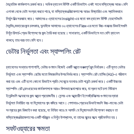
বৈদ্যুতিক কার্যকলাপ রেকর্ড করে। অধিক চ্যানেল বিশিষ্ট একটি ডিভাইস একই সাথে মস্তিষ্কের আরও বেশি 
এলাকা থেকে ডেটা সংগ্রহ করতে পারে, যা মস্তিষ্কের ক্রিয়াকলাপের আরও বিস্তারিত এবং স্থানিকভাবে 
নির্ভুল চিত্র সরবরাহ করে। আমাদের ৫-চ্যানেলের Insight-এর মতো কম চ্যানেল বিশিষ্ট হেডসেটগুলি 
দৈনন্দিন ব্যবহারের জন্য চমৎকার, অন্যদিকে আমাদের ৩২-চ্যানেলের Flex-এর মতো উচ্চ-ঘনত্বের ডিভাইসগুলি 
নিখুঁত রিসার্চ-গ্রেড বিশ্লেষণের জন্য তৈরি করা হয়েছে। সাধারণত, একটি ডিভাইসে যত বেশি চ্যানেল 
থাকবে, তার খরচ তত বেশি হবে।
ডেটার নির্ভুলতা এবং স্যাম্পলিং রেট
চ্যানেলের সংখ্যার পাশাপাশি, ডেটার গুণমান নিজেই একটি অত্যন্ত গুরুত্বপূর্ণ মূল্য নির্ধারক। এটি মূলত ডেটার 
নির্ভুলতা এবং স্যাম্পলিং রেটের মতো বিষয়গুলির উপর নির্ভর করে। স্যাম্পলিং রেট হোর্টজ (Hz)-এ পরিমাপ 
করা হয় এবং এটি হলো কোনো ডিভাইস প্রতি সেকেন্ডে যতবার ডেটা পয়েন্ট রেকর্ড করে। একটি উচ্চতর 
স্যাম্পলিং রেট ব্রেনওয়েভের কার্যকলাপকে আরও বিশদভাবে ক্যাপচার করে, যা দ্রুত ঘটে চলা নিউরাল 
ইভেন্টগুলি অধ্যয়নের জন্য অত্যন্ত প্রয়োজনীয়। সেন্সর এবং অভ্যন্তরীণ ইলেকট্রনিক্সের গুণমানের দ্বারা 
নির্ভুলতা নির্ধারিত হয় যা সিগন্যালের শব্দ কমিয়ে আনে। পেশাদার-গ্রেডের ডিভাইসগুলি উচ্চ-মানের ডেটা 
সংগ্রহের জন্য ডিজাইন করা হয়েছে, যা নিশ্চিত করে যে আপনি যে সিগন্যালগুলি বিশ্লেষণ করছেন তা 
মস্তিষ্কের ক্রিয়াকলাপের একটি পরিচ্ছন্ন ও নিখুঁত উপস্থাপন, যা তাদের মূল্যের মধ্যে প্রতিফলিত হয়।
সফটওয়্যারের ক্ষমতা