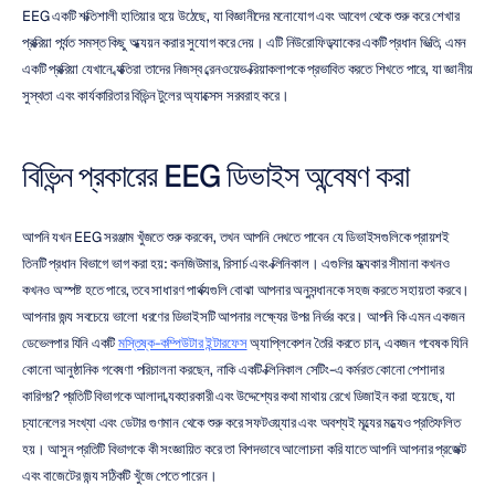
EEG একটি শক্তিশালী হাতিয়ার হয়ে উঠেছে, যা বিজ্ঞানীদের মনোযোগ এবং আবেগ থেকে শুরু করে শেখার 
প্রক্রিয়া পর্যন্ত সমস্ত কিছু অধ্যয়ন করার সুযোগ করে দেয়। এটি নিউরোফিডব্যাকের একটি প্রধান ভিত্তি, এমন 
একটি প্রক্রিয়া যেখানে ব্যক্তিরা তাদের নিজস্ব ব্রেনওয়েভ ক্রিয়াকলাপকে প্রভাবিত করতে শিখতে পারে, যা জ্ঞানীয় 
সুস্থতা এবং কার্যকারিতার বিভিন্ন টুলের অ্যাক্সেস সরবরাহ করে।
বিভিন্ন প্রকারের EEG ডিভাইস অন্বেষণ করা
আপনি যখন EEG সরঞ্জাম খুঁজতে শুরু করবেন, তখন আপনি দেখতে পাবেন যে ডিভাইসগুলিকে প্রায়শই 
তিনটি প্রধান বিভাগে ভাগ করা হয়: কনজিউমার, রিসার্চ এবং ক্লিনিকাল। এগুলির মধ্যকার সীমানা কখনও 
কখনও অস্পষ্ট হতে পারে, তবে সাধারণ পার্থক্যগুলি বোঝা আপনার অনুসন্ধানকে সহজ করতে সহায়তা করবে। 
আপনার জন্য সবচেয়ে ভালো ধরণের ডিভাইসটি আপনার লক্ষ্যের উপর নির্ভর করে। আপনি কি এমন একজন 
ডেভেলপার যিনি একটি 
মস্তিষ্ক-কম্পিউটার ইন্টারফেস
 অ্যাপ্লিকেশন তৈরি করতে চান, একজন গবেষক যিনি 
কোনো আনুষ্ঠানিক গবেষণা পরিচালনা করছেন, নাকি একটি ক্লিনিকাল সেটিং-এ কর্মরত কোনো পেশাদার 
কারিগর? প্রতিটি বিভাগকে আলাদা ব্যবহারকারী এবং উদ্দেশ্যের কথা মাথায় রেখে ডিজাইন করা হয়েছে, যা 
চ্যানেলের সংখ্যা এবং ডেটার গুণমান থেকে শুরু করে সফটওয়্যার এবং অবশ্যই মূল্যের মধ্যেও প্রতিফলিত 
হয়। আসুন প্রতিটি বিভাগকে কী সংজ্ঞায়িত করে তা বিশদভাবে আলোচনা করি যাতে আপনি আপনার প্রজেক্ট 
এবং বাজেটের জন্য সঠিকটি খুঁজে পেতে পারেন।