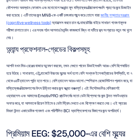
জন্য এগুলি পরিধান করা অবিশ্বাস্যভাবে সহজ হয়ে ওঠে। যদিও এতে কম চ্যানেল রয়েছে, তবে এর 
কৌশলগত অবস্থান ফোকাস এবং মনোযোগ সংক্রান্ত মূল মস্তিষ্কের ক্রিয়াকলাপগুলি গ্রহণের জন্য ডিজাইন 
করা হয়েছে। এটি তাদের জন্য MN8-কে একটি চমৎকার পছন্দ করে তোলে যারা 
জ্ঞানীয় সুস্থতার সরঞ্জাম 
(cognitive wellness tools)
 অ্যাক্সেস করতে চান বা ল্যাবরেটরির বাইরে সাধারণ গবেষণামূলক 
পরীক্ষা চালাতে চান। এর সহজ গঠন আপনার দৈনন্দিন কাজকর্মে বিঘ্ন না ঘটিয়ে তথ্য সংগ্রহের নতুন পথ খুলে 
দেয়।
অন্যান্য প্রফেশনাল-গ্রেডের বিকল্পসমূহ
আপনি যখন মিড-রেঞ্জের বাজার অন্বেষণ করবেন, তখন দেখতে পাবেন ডিভাইসগুলি আরও বেশি বিশেষায়িত 
হয়ে উঠছে। সাধারণত, এই ব্র্যাকেটে উচ্চতর মূল্যের অর্থ হলো বেশি সংখ্যক ইলেকট্রোডের উপস্থিতি, যা ৭ 
থেকে ৬৪টি চ্যানেল পর্যন্ত হতে পারে। বেশি চ্যানেল আরও ভালো স্পেশিয়াল রেজোলিউশন প্রদান করে, যা 
মস্তিষ্কের ক্রিয়াকলাপের উৎস চিহ্নিত করার জন্য অত্যন্ত গুরুত্বপূর্ণ। এই সিস্টেমগুলির বেশিরভাগই 
ওয়্যারলেস এবং আমাদের EmotivPRO প্ল্যাটফর্মের মতো ডেটা বিশ্লেষণের জন্য উন্নত সফটওয়্যার 
অফার করে, যা আপনাকে রিয়েল টাইমে র ডেটা স্ট্রিম দেখতে এবং বিশ্লেষণ করতে দেয়। এই স্তরের 
বিবরণ উন্নত একাডেমিক গবেষণা এবং পরিশীলিত BCI অ্যাপ্লিকেশনের বিকাশের জন্য অপরিহার্য।
প্রিমিয়াম EEG: $25,000-এর বেশি মূল্যের 