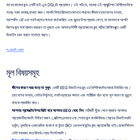
মানের কাজের জন্য একটি হাই-এন্ড DSLR প্রয়োজন। এই গাইডে, আমরা এই প্রযুক্তিগত বৈশিষ্ট্যগুলিকে 
সহজ, সরল ভাষায় ব্যাখ্যা করব। আপনি বিস্তারিতভাবে জানতে পারবেন কীভাবে চ্যানেলের সংখ্যা, 
স্যাম্পলিং রেট এবং সফটওয়্যার ক্ষমতা কার্যকারিতা এবং মূল্যের উপর প্রভাব ফেলে, যা আপনাকে আপনি 
কিসের জন্য অর্থ প্রদান করছেন তা বুঝতে এবং আপনার নির্দিষ্ট প্রয়োজনের জন্য সঠিক বৈশিষ্ট্যযুক্ত একটি 
ডিভাইস চয়ন করতে সাহায্য করবে।
পণ্যগুলি দেখুন
মূল বিষয়সমূহ
কীসের কারণে খরচ বাড়ে তা বুঝুন
: একটি EEG ডিভাইসের মূল্য এর বৈশিষ্ট্যগুলির দ্বারা নির্ধারিত হয়। 
চ্যানেলের সংখ্যা, ডেটার নির্ভুলতা, সফটওয়্যারের ক্ষমতা এবং শারীরিক গঠন হলো মূল কারণ যা চূড়ান্ত 
দামকে প্রভাবিত করে।
আপনার প্রজেক্টের উপর ভিত্তি করে আপনার EEG বেছে নিন
: সঠিকটি খুঁজে পেতে প্রথমে আপনার 
প্রয়োজনীয়তাগুলি নির্ধারণ করুন। ব্যক্তিগত ব্যবহার এবং শেখার জন্য কনজিউমার-গ্রেডের ডিভাইসগুলি 
দুর্দান্ত, অন্যদিকে একাডেমিক গবেষণা বা উন্নত BCI ডেভেলপমেন্টের জন্য প্রয়োজনীয় হাই-রেজোলিউশন 
ডেটা সরবরাহ করে রিসার্চ-গ্রেড সিস্টেমগুলি।