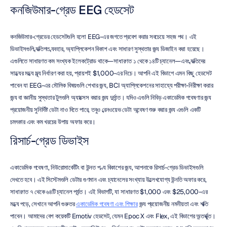
কনজিউমার-গ্রেড EEG হেডসেট
কনজিউমার-গ্রেডের হেডসেটগুলি হলো EEG-এর জগতে প্রবেশ করার সবচেয়ে সহজ পথ। এই 
ডিভাইসগুলি ব্যক্তিগত ব্যবহার, অ্যাপ্লিকেশন বিকাশ এবং সাধারণ সুস্থতার জন্য ডিজাইন করা হয়েছে। 
এগুলিতে সাধারণত কম সংখ্যক ইলেকট্রোড থাকে—সাধারণত ১ থেকে ১৪টি চ্যানেল—এবং ব্যক্তিদের 
সাধ্যের মধ্যে মূল্য নির্ধারণ করা হয়, প্রায়শই $1,000-এর নিচে। আপনি এই বিভাগে এমন কিছু হেডসেট 
পাবেন যা EEG-এর মৌলিক বিষয়গুলি শেখার জন্য, BCI অ্যাপ্লিকেশনের সাহায্যে পরীক্ষা-নিরীক্ষা করার 
জন্য বা জ্ঞানীয় সুস্থতার টুলগুলি অ্যাক্সেস করার জন্য দুর্দান্ত। যদিও এগুলি নিবিড় একাডেমিক গবেষণার জন্য 
প্রয়োজনীয় সুনির্দিষ্ট ডেটা নাও দিতে পারে, তবুও ব্রেনওয়েভ ডেটা অন্বেষণ শুরু করার জন্য এগুলি একটি 
চমৎকার এবং কম খরচের উপায় অফার করে।
রিসার্চ-গ্রেড ডিভাইস
একাডেমিক গবেষণা, নিউরোমার্কেটিং বা উন্নত পণ্য বিকাশের জন্য, আপনাকে রিসার্চ-গ্রেড ডিভাইসগুলি 
দেখতে হবে। এই সিস্টেমগুলি ডেটার গুণমান এবং চ্যানেলের সংখ্যায় উল্লেখযোগ্য উন্নতি অফার করে, 
সাধারণত ৭ থেকে ৬৪টি চ্যানেল পর্যন্ত। এই বিভাগটি, যা সাধারণত $1,000 এবং $25,000-এর 
মধ্যে পড়ে, সেখানে আপনি গুরুতর 
একাডেমিক গবেষণা এবং শিক্ষার
 জন্য প্রয়োজনীয় নমনীয়তা এবং শক্তি 
পাবেন। আমাদের বেশ কয়েকটি Emotiv হেডসেট, যেমন Epoc X এবং Flex, এই বিভাগের অন্তর্ভুক্ত। 