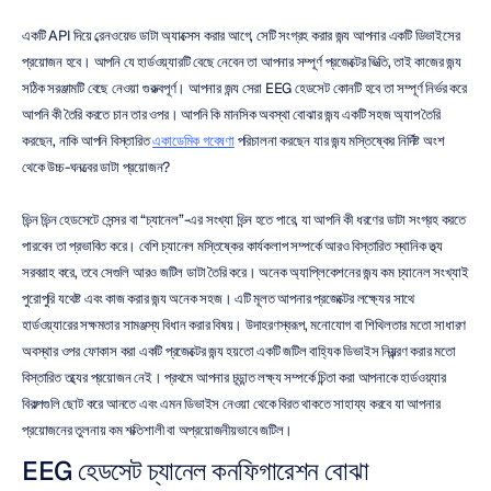
একটি API দিয়ে ব্রেনওয়েভ ডাটা অ্যাক্সেস করার আগে, সেটি সংগ্রহ করার জন্য আপনার একটি ডিভাইসের 
প্রয়োজন হবে। আপনি যে হার্ডওয়্যারটি বেছে নেবেন তা আপনার সম্পূর্ণ প্রজেক্টের ভিত্তি, তাই কাজের জন্য 
সঠিক সরঞ্জামটি বেছে নেওয়া গুরুত্বপূর্ণ। আপনার জন্য সেরা EEG হেডসেট কোনটি হবে তা সম্পূর্ণ নির্ভর করে 
আপনি কী তৈরি করতে চান তার ওপর। আপনি কি মানসিক অবস্থা বোঝার জন্য একটি সহজ অ্যাপ তৈরি 
করছেন, নাকি আপনি বিস্তারিত 
একাডেমিক গবেষণা
 পরিচালনা করছেন যার জন্য মস্তিষ্কের নির্দিষ্ট অংশ 
থেকে উচ্চ-ঘনত্বের ডাটা প্রয়োজন?
ভিন্ন ভিন্ন হেডসেটে সেন্সর বা “চ্যানেল”-এর সংখ্যা ভিন্ন হতে পারে, যা আপনি কী ধরণের ডাটা সংগ্রহ করতে 
পারবেন তা প্রভাবিত করে। বেশি চ্যানেল মস্তিষ্কের কার্যকলাপ সম্পর্কে আরও বিস্তারিত স্থানিক তথ্য 
সরবরাহ করে, তবে সেগুলি আরও জটিল ডাটা তৈরি করে। অনেক অ্যাপ্লিকেশনের জন্য কম চ্যানেল সংখ্যাই 
পুরোপুরি যথেষ্ট এবং কাজ করার জন্য অনেক সহজ। এটি মূলত আপনার প্রজেক্টের লক্ষ্যের সাথে 
হার্ডওয়্যারের সক্ষমতার সামঞ্জস্য বিধান করার বিষয়। উদাহরণস্বরূপ, মনোযোগ বা শিথিলতার মতো সাধারণ 
অবস্থার ওপর ফোকাস করা একটি প্রজেক্টের জন্য হয়তো একটি জটিল বাহ্যিক ডিভাইস নিয়ন্ত্রণ করার মতো 
বিস্তারিত তথ্যের প্রয়োজন নেই। প্রথমে আপনার চূড়ান্ত লক্ষ্য সম্পর্কে চিন্তা করা আপনাকে হার্ডওয়্যার 
বিকল্পগুলি ছোট করে আনতে এবং এমন ডিভাইস নেওয়া থেকে বিরত থাকতে সাহায্য করবে যা আপনার 
প্রয়োজনের তুলনায় কম শক্তিশালী বা অপ্রয়োজনীয়ভাবে জটিল।
EEG হেডসেট চ্যানেল কনফিগারেশন বোঝা