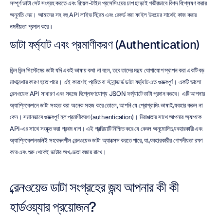
সম্পূর্ণ ডাটা সেট সংগ্রহ করতে এবং রিয়েল-টাইম প্রসেসিংয়ের চাপ ছাড়াই গভীরভাবে বিশদ বিশ্লেষণ করার 
অনুমতি দেয়। আমাদের সহ বহু API লাইভ স্ট্রিম এবং রেকর্ড করা ফাইল উভয়ের সাথেই কাজ করার 
নমনীয়তা প্রদান করে।
ডাটা ফর্ম্যাট এবং প্রমাণীকরণ (Authentication)
ভিন্ন ভিন্ন সিস্টেমের ডাটা যদি একই ভাষায় কথা না বলে, তবে তাদের মধ্যে যোগাযোগ স্থাপন করা একটি বড় 
মাথাব্যথার কারণ হতে পারে। এই কারণেই প্রমিত বা স্ট্যান্ডার্ড ডাটা ফর্ম্যাট এত গুরুত্বপূর্ণ। একটি ভালো 
ব্রেনওয়েভ API সাধারণ এবং সহজে বিশ্লেষণযোগ্য JSON ফর্ম্যাটে ডাটা প্রদান করবে। এটি আপনার 
অ্যাপ্লিকেশনে ডাটা সংহত করা অনেক সহজ করে তোলে, আপনি যে প্রোগ্রামিং ভাষাই ব্যবহার করুন না 
কেন। সমানভাবে গুরুত্বপূর্ণ হল প্রমাণীকরণ (authentication)। নিরাপত্তার সাথে আপনার অ্যাপকে 
API-এর সাথে সংযুক্ত করা প্রথম ধাপ। এই প্রক্রিয়াটি নিশ্চিত করে যে কেবল অনুমোদিত ব্যবহারকারী এবং 
অ্যাপ্লিকেশনগুলিই সংবেদনশীল ব্রেনওয়েভ ডাটা অ্যাক্সেস করতে পারে, যা ব্যবহারকারীর গোপনীয়তা রক্ষা 
করে এবং শুরু থেকেই ডাটার অখণ্ডতা বজায় রাখে।
ব্রেনওয়েভ ডাটা সংগ্রহের জন্য আপনার কী কী 
হার্ডওয়্যার প্রয়োজন?