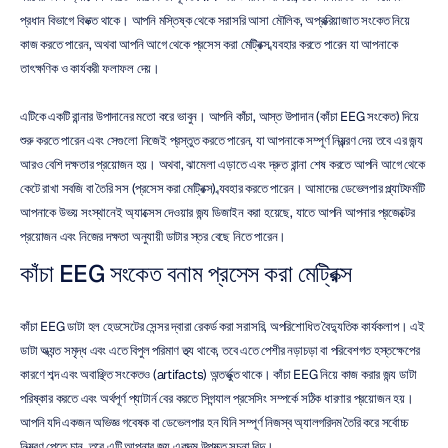
প্রধান বিভাগে বিভক্ত থাকে। আপনি মস্তিষ্ক থেকে সরাসরি আসা মৌলিক, অপ্রক্রিয়াজাত সংকেত নিয়ে 
কাজ করতে পারেন, অথবা আপনি আগে থেকে প্রসেস করা মেট্রিক্স ব্যবহার করতে পারেন যা আপনাকে 
তাৎক্ষণিক ও কার্যকরী ফলাফল দেয়।
এটিকে একটি রান্নার উপাদানের মতো করে ভাবুন। আপনি কাঁচা, আস্ত উপাদান (কাঁচা EEG সংকেত) দিয়ে 
শুরু করতে পারেন এবং সেগুলো নিজেই প্রস্তুত করতে পারেন, যা আপনাকে সম্পূর্ণ নিয়ন্ত্রণ দেয় তবে এর জন্য 
আরও বেশি দক্ষতার প্রয়োজন হয়। অথবা, ঝামেলা এড়াতে এবং দ্রুত রান্না শেষ করতে আপনি আগে থেকে 
কেটে রাখা সবজি বা তৈরি সস (প্রসেস করা মেট্রিক্স) ব্যবহার করতে পারেন। আমাদের ডেভেলপার প্ল্যাটফর্মটি 
আপনাকে উভয় সংস্থানেই অ্যাক্সেস দেওয়ার জন্য ডিজাইন করা হয়েছে, যাতে আপনি আপনার প্রজেক্টের 
প্রয়োজন এবং নিজের দক্ষতা অনুযায়ী ডাটার স্তর বেছে নিতে পারেন।
কাঁচা EEG সংকেত বনাম প্রসেস করা মেট্রিক্স
কাঁচা EEG ডাটা হল হেডসেটের সেন্সর দ্বারা রেকর্ড করা সরাসরি, অপরিশোধিত বৈদ্যুতিক কার্যকলাপ। এই 
ডাটা অত্যন্ত সমৃদ্ধ এবং এতে বিপুল পরিমাণ তথ্য থাকে, তবে এতে পেশীর নড়াচড়া বা পরিবেশগত হস্তক্ষেপের 
কারণে শব্দ এবং অবাঞ্ছিত সংকেতও (artifacts) অন্তর্ভুক্ত থাকে। কাঁচা EEG নিয়ে কাজ করার জন্য ডাটা 
পরিষ্কার করতে এবং অর্থপূর্ণ প্যাটার্ন বের করতে সিগন্যাল প্রসেসিং সম্পর্কে সঠিক ধারণার প্রয়োজন হয়। 
আপনি যদি একজন অভিজ্ঞ গবেষক বা ডেভেলপার হন যিনি সম্পূর্ণ নিজস্ব অ্যালগরিদম তৈরি করে সর্বোচ্চ 
নিয়ন্ত্রণ পেতে চান, তবে এটি আপনার জন্য একদম উপযুক্ত সূচনা বিন্দু।