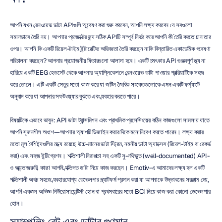
আপনি যখন ব্রেনওয়েভ ডাটা APIগুলি অন্বেষণ করা শুরু করবেন, আপনি লক্ষ্য করবেন যে সবগুলো 
সমানভাবে তৈরি নয়। আপনার প্রজেক্টের জন্য সঠিক APIটি সম্পূর্ণ নির্ভর করে আপনি কী তৈরি করতে চান তার 
ওপর। আপনি কি একটি রিয়েল-টাইম ইন্টারেক্টিভ অভিজ্ঞতা তৈরি করছেন নাকি বিস্তারিত একাডেমিক গবেষণা 
পরিচালনা করছেন? আপনার প্রয়োজনীয় ফিচারগুলো আলাদা হবে। একটি চমৎকার API গুরুত্বপূর্ণ তথ্য না 
হারিয়ে একটি EEG হেডসেট থেকে আপনার অ্যাপ্লিকেশনে ব্রেনওয়েভ ডাটা পাওয়ার প্রক্রিয়াটিকে সহজ 
করে তোলে। এটি একটি সেতুর মতো কাজ করে যা জটিল জৈবিক সংকেতগুলোকে এমন একটি ফর্ম্যাটে 
অনুবাদ করে যা আপনার সফটওয়্যার বুঝতে এবং ব্যবহার করতে পারে।
বিষয়টিকে এভাবে ভাবুন: API ডাটা ট্রান্সমিশন এবং প্রাথমিক প্রসেসিংয়ের কঠিন কাজগুলো সামলায় যাতে 
আপনি সৃজনশীল অংশে—আপনার অ্যাপটি ডিজাইন করার দিকে মনোনিবেশ করতে পারেন। লক্ষ্য করার 
মতো মূল বৈশিষ্ট্যগুলির মধ্যে রয়েছে উচ্চ-মানের ডাটা স্ট্রিম, নমনীয় ডাটা অ্যাক্সেস (রিয়েল-টাইম বা রেকর্ড 
করা) এবং সহজ ইন্টিগ্রেশন। শক্তিশালী নিরাপত্তা সহ একটি সু-নথিভুক্ত (well-documented) API-
ও অত্যন্ত জরুরি, কারণ আপনি ব্যক্তিগত ডাটা নিয়ে কাজ করছেন। Emotiv-এ আমাদের লক্ষ্য হল একটি 
শক্তিশালী অথচ সহজে ব্যবহারযোগ্য ডেভেলপার প্ল্যাটফর্ম প্রদান করা যা আপনাকে উদ্ভাবনের সরঞ্জাম দেয়, 
আপনি একজন অভিজ্ঞ নিউরোসায়েন্টিস্ট হোন বা প্রথমবারের মতো BCI নিয়ে কাজ করা কোনো ডেভেলপার 
হোন।
স্যাম্পলিং রেট এবং ডাটার গুণমান