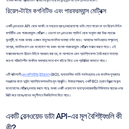
গবেষক জ্ঞানীয় প্রক্রিয়াগুলি অধ্যয়নের জন্য ফ্রিকোয়েন্সি ব্যান্ড বিশ্লেষণ ব্যবহার করেন।
রিয়েল-টাইম কগনিটিভ এবং পারফরম্যান্স মেট্রিক্স
একটি ব্রেনওয়েভ API থেকে আপনি যে সবচেয়ে দ্রুত ব্যবহারযোগ্য ডাটা পেতে পারেন তা হল রিয়েল-টাইম 
কগনিটিভ এবং পারফরম্যান্স মেট্রিক্স। এগুলো হল ব্রেনওয়েভ প্যাটার্ন থেকে অনুবাদ করা উচ্চ-স্তরের 
অন্তর্দৃষ্টি, যা সহজ ভাষায় একজন মানুষের মানসিক অবস্থা বর্ণনা করে। আমাদের সফটওয়্যার সম্পৃক্ততা, 
আগ্রহ, মানসিক চাপ এবং মনোযোগ সহ ডজন খানেক পারফরম্যান্স মেট্রিক্স সনাক্ত করতে পারে। এই 
সনাক্তকরণগুলো রিয়েল-টাইমে সরবরাহ করা হয়, যা আপনাকে এমন অ্যাপ্লিকেশন তৈরি করতে সাহায্য 
করে যা পরিবর্তনশীল মানসিক অবস্থার সাথে খাপ খাইয়ে নিতে এবং প্রতিক্রিয়া জানাতে পারে।
এটি শক্তিশালী 
ব্রেন-কম্পিউটার ইন্টারফেস
 (BCI), অ্যাডাপ্টিভ লার্নিং সফটওয়্যার এবং মানসিক সুস্থতার 
সরঞ্জামের মতো দুর্দান্ত অ্যাপ্লিকেশনগুলির মূল প্রযুক্তি। উদাহরণস্বরূপ, একটি BCI ড্রোন নিয়ন্ত্রণের জন্য 
মনোযোগের মেট্রিক্স ব্যবহার করতে পারে, অথবা একটি ওয়েলনেস অ্যাপ ব্যবহারকারীর শিথিলতার স্তরের ওপর 
ভিত্তি করে তাকে ধ্যানের অনুশীলনে দিকনির্দেশনা দিতে পারে।
একটি ব্রেনওয়েভ ডাটা API-এর মূল বৈশিষ্ট্যগুলি কী 
কী?