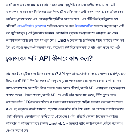
একটি সহজ উপায় সরবরাহ করে। এই সহজলভ্যতাই প্রযুক্তিটিকে এত আকর্ষণীয় করে তোলে। এটি 
ডেভেলপার, গবেষক এবং নির্মাতাদের এমন উদ্ভাবনী অ্যাপ্লিকেশন তৈরি করতে সক্ষম করে যা মস্তিষ্কের 
কার্যকলাপ ব্যাখ্যা করতে এবং সে অনুযায়ী প্রতিক্রিয়া জানাতে পারে। এর পরিধি ডিভাইস নিয়ন্ত্রণের জন্য 
শক্তিশালী 
ব্রেন-কম্পিউটার ইন্টারফেস
 তৈরি করা থেকে শুরু করে 
নিউরোমার্কেট্রিং
 গবেষণার নতুন সরঞ্জাম তৈরি 
করা পর্যন্ত বিস্তৃত। এটি ইন্টারেক্টিভ বিনোদন এবং জ্ঞানীয় সুস্থতার সরঞ্জামগুলিতে অ্যাক্সেস দেয় এমন 
অ্যাপ্লিকেশনগুলির জন্য নতুন পথ খুলে দেয়। Emotiv ডেভেলপার প্ল্যাটফর্মের সাথে আমাদের লক্ষ্য হল 
ঠিক এই ধরণের সরঞ্জামগুলি সরবরাহ করা, যাতে ব্রেন ডাটা নিয়ে কাজ করা যে কারও জন্য সহজ হয়ে ওঠে।
ব্রেনওয়েভ ডাটা API কীভাবে কাজ করে?
তাহলে এই সেতুটি আসলে কীভাবে কাজ করে? API মূলত মানদণ্ড নির্ধারণ করে যে আপনার অ্যাপ্লিকেশন 
কীভাবে একটি EEG ডিভাইস থেকে ডাটার জন্য অনুরোধ পাঠাবে এবং ডাটা গ্রহণ করবে। হার্ডওয়্যারের 
সাথে যোগাযোগের জন্য জটিল, নিম্ন-স্তরের কোড লেখার পরিবর্তে, আপনি API-এর মাধ্যমে সহজ অনুরোধ 
পাঠাতে পারেন। উদাহরণস্বরূপ, আপনি API-কে একটি ডাটা প্রবাহ শুরু করতে, নির্দিষ্ট সেন্সর থেকে 
আপনাকে কাঁচা EEG সংকেত পাঠাতে, বা প্রসেস করা পারফরম্যান্স মেট্রিক্স সরবরাহ করতে বলতে পারেন। 
API এই অনুবাদের কাজটি সামলায়, হেডসেট থেকে সঠিক ডাটা নিয়ে আসে এবং আপনার অ্যাপ্লিকেশনে 
একটি পরিষ্কার ও ব্যবহারযোগ্য ফর্ম্যাটে তা পৌঁছে দেয়। এই প্রক্রিয়াটি ডেভেলপারদের হার্ডওয়্যারের 
জটিলতায় না জড়িয়ে আমাদের নিজস্ব EmotivBCI-এর মতো দুর্দান্ত অ্যাপ্লিকেশন তৈরিতে মনোযোগ 
দেওয়ার সুযোগ দেয়।