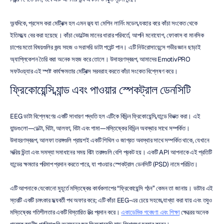
অন্যদিকে, প্রসেস করা মেট্রিক্স হল এমন তথ্য যা মেশিন লার্নিং মডেল ব্যবহার করে কাঁচা সংকেত থেকে 
ইতিমধ্যে বের করা হয়েছে। কাঁচা ভোল্টেজ মানের ধারার পরিবর্তে, আপনি মনোযোগ, ফোকাস বা মানসিক 
চাপের মতো বিষয়গুলির জন্য সহজ ও সরাসরি ডাটা পয়েন্ট পান। এটি নিউরোসায়েন্সে গভীর জ্ঞান ছাড়াই 
অ্যাপ্লিকেশন তৈরি করা অনেক সহজ করে তোলে। উদাহরণস্বরূপ, আমাদের EmotivPRO 
সফটওয়্যার এই স্পষ্ট কার্যক্ষমতার মেট্রিক্স সরবরাহ করতে কাঁচা সংকেত বিশ্লেষণ করে।
ফ্রিকোয়েন্সি ব্যান্ড এবং পাওয়ার স্পেকট্রাল ডেনসিটি
EEG ডাটা বিশ্লেষণের একটি সাধারণ পদ্ধতি হল এটিকে বিভিন্ন ফ্রিকোয়েন্সি ব্যান্ডে বিভক্ত করা। এই 
ব্যান্ডগুলো—ডেল্টা, থিটা, আলফা, বিটা এবং গামা—মস্তিষ্কের বিভিন্ন অবস্থার সাথে সম্পর্কিত। 
উদাহরণস্বরূপ, আলফা তরঙ্গগুলি প্রায়শই একটি শিথিল ও জাগ্রত অবস্থার সাথে সম্পর্কিত থাকে, যেখানে 
সক্রিয় চিন্তা এবং সমস্যা সমাধানের সময় বিটা তরঙ্গগুলি বেশি প্রকট হয়। একটি API আপনাকে এই প্রতিটি 
ব্যান্ডের ক্ষমতার পরিমাপ প্রদান করতে পারে, যা পাওয়ার স্পেকট্রাল ডেনসিটি (PSD) নামে পরিচিত।
এটি আপনাকে যেকোনো মুহূর্তে মস্তিষ্কের কার্যকলাপের “ফ্রিকোয়েন্সি গঠন” কেমন তা জানায়। ডাটার এই 
স্তরটি একটি চমৎকার মধ্যবর্তী পথ অফার করে; এটি কাঁচা EEG-এর চেয়ে সহজে ব্যাখ্যা করা যায় এবং তবুও 
মস্তিষ্কের গতিশীলতার একটি বিস্তারিত চিত্র প্রদান করে। 
একাডেমিক গবেষণা এবং শিক্ষা
 ক্ষেত্রের অনেক 