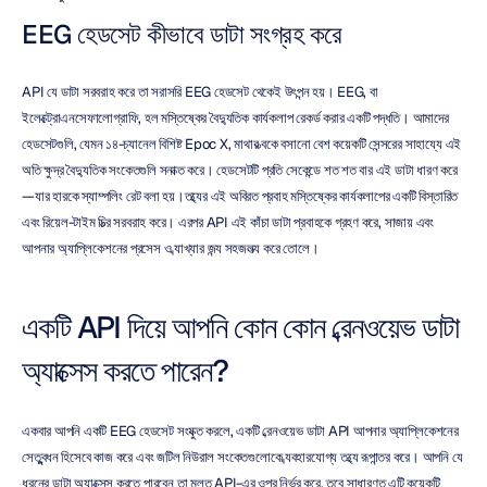
EEG হেডসেট কীভাবে ডাটা সংগ্রহ করে
API যে ডাটা সরবরাহ করে তা সরাসরি EEG হেডসেট থেকেই উৎপন্ন হয়। EEG, বা 
ইলেক্ট্রোএনসেফালোগ্রাফি, হল মস্তিষ্কের বৈদ্যুতিক কার্যকলাপ রেকর্ড করার একটি পদ্ধতি। আমাদের 
হেডসেটগুলি, যেমন ১৪-চ্যানেল বিশিষ্ট Epoc X, মাথার ত্বকে বসানো বেশ কয়েকটি সেন্সরের সাহায্যে এই 
অতি ক্ষুদ্র বৈদ্যুতিক সংকেতগুলি সনাক্ত করে। হেডসেটটি প্রতি সেকেন্ডে শত শত বার এই ডাটা ধারণ করে
—যার হারকে স্যাম্পলিং রেট বলা হয়।তথ্যের এই অবিরত প্রবাহ মস্তিষ্কের কার্যকলাপের একটি বিস্তারিত 
এবং রিয়েল-টাইম চিত্র সরবরাহ করে। এরপর API এই কাঁচা ডাটা প্রবাহকে গ্রহণ করে, সাজায় এবং 
আপনার অ্যাপ্লিকেশনের প্রসেস ও ব্যাখ্যার জন্য সহজলভ্য করে তোলে।
একটি API দিয়ে আপনি কোন কোন ব্রেনওয়েভ ডাটা 
অ্যাক্সেস করতে পারেন?
একবার আপনি একটি EEG হেডসেট সংযুক্ত করলে, একটি ব্রেনওয়েভ ডাটা API আপনার অ্যাপ্লিকেশনের 
সেতুবন্ধন হিসেবে কাজ করে এবং জটিল নিউরাল সংকেতগুলোকে ব্যবহারযোগ্য তথ্যে রূপান্তর করে। আপনি যে 
ধরনের ডাটা অ্যাক্সেস করতে পারবেন তা মূলত API-এর ওপর নির্ভর করে, তবে সাধারণত এটি কয়েকটি 