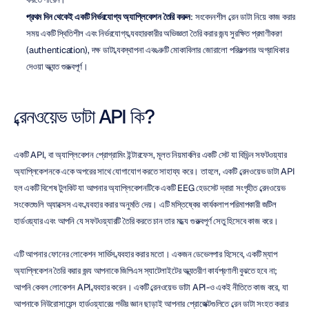
প্রথম দিন থেকেই একটি নির্ভরযোগ্য অ্যাপ্লিকেশন তৈরি করুন
: সংবেদনশীল ব্রেন ডাটা নিয়ে কাজ করার 
সময় একটি স্থিতিশীল এবং নির্ভরযোগ্য ব্যবহারকারীর অভিজ্ঞতা তৈরি করার জন্য সুরক্ষিত প্রমাণীকরণ 
(authentication), দক্ষ ডাটা ব্যবস্থাপনা এবং ত্রুটি মোকাবিলার জোরালো পরিকল্পনার অগ্রাধিকার 
দেওয়া অত্যন্ত গুরুত্বপূর্ণ।
ব্রেনওয়েভ ডাটা API কি?
একটি API, বা অ্যাপ্লিকেশন প্রোগ্রামিং ইন্টারফেস, মূলত নিয়মাবলির একটি সেট যা বিভিন্ন সফটওয়্যার 
অ্যাপ্লিকেশনকে একে অপরের সাথে যোগাযোগ করতে সাহায্য করে। তাহলে, একটি ব্রেনওয়েভ ডাটা API 
হল একটি বিশেষ টুলকিট যা আপনার অ্যাপ্লিকেশনটিকে একটি EEG হেডসেট দ্বারা সংগৃহীত ব্রেনওয়েভ 
সংকেতগুলি অ্যাক্সেস এবং ব্যবহার করার অনুমতি দেয়। এটি মস্তিষ্কের কার্যকলাপ পরিমাপকারী জটিল 
হার্ডওয়্যার এবং আপনি যে সফটওয়্যারটি তৈরি করতে চান তার মধ্যে গুরুত্বপূর্ণ সেতু হিসেবে কাজ করে।
এটি আপনার ফোনের লোকেশন সার্ভিস ব্যবহার করার মতো। একজন ডেভেলপার হিসেবে, একটি ম্যাপ 
অ্যাপ্লিকেশন তৈরি করার জন্য আপনাকে জিপিএস স্যাটেলাইটের অভ্যন্তরীণ কার্যপ্রণালী বুঝতে হবে না; 
আপনি কেবল লোকেশন API ব্যবহার করেন। একটি ব্রেনওয়েভ ডাটা API-ও একই নীতিতে কাজ করে, যা 
আপনাকে নিউরোসায়েন্স হার্ডওয়্যারের গভীর জ্ঞান ছাড়াই আপনার প্রোজেক্টগুলিতে ব্রেন ডাটা সংহত করার 