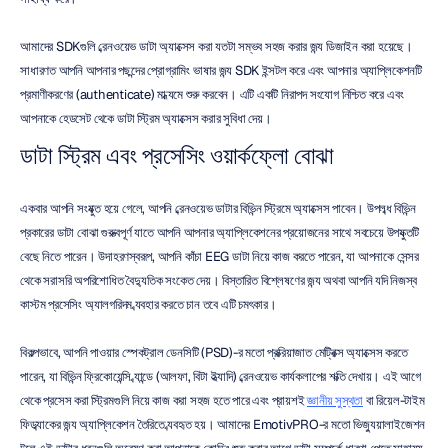
আমাদের SDKগুলি ব্রেনওয়েভ ডাটা অ্যাক্সেস করা যতটা সম্ভব সহজ করার জন্য ডিজাইন করা হয়েছে। 
সাধারণত আপনি আপনার পছন্দের প্রোগ্রামিং ভাষার জন্য SDK ইন্সটল করে এবং আপনার অ্যাপ্লিকেশনটি 
প্রমাণীকরণের (authenticate) মাধ্যমে শুরু করবেন। এটি একটি নিরাপদ সংযোগ নিশ্চিত করে এবং 
আপনাকে হেডসেট থেকে ডাটা স্ট্রিম অ্যাক্সেস করার সুবিধা দেয়।
ডাটা স্ট্রিম এবং প্রসেসিং ওয়ার্কফ্লো বোঝা
একবার আপনি সংযুক্ত হয়ে গেলে, আপনি ব্রেনওয়েভ ডাটার বিভিন্ন স্ট্রিমে অ্যাক্সেস পাবেন। উপলব্ধ বিভিন্ন 
প্রকারের ডাটা বোঝা গুরুত্বপূর্ণ যাতে আপনি আপনার অ্যাপ্লিকেশনের প্রয়োজনের সাথে সবচেয়ে উপযুক্তটি 
বেছে নিতে পারেন। উদাহরণস্বরূপ, আপনি কাঁচা EEG ডাটা নিয়ে কাজ করতে পারেন, যা আপনাকে সেন্সর 
থেকে সরাসরি অপরিশোধিত বৈদ্যুতিক সংকেত দেয়। বিস্তারিত বিশ্লেষণের জন্য অথবা আপনি যদি নিজস্ব 
কাস্টম প্রসেসিং অ্যালগরিদম ব্যবহার করতে চান তবে এটি চমৎকার।
বিকল্পভাবে, আপনি পাওয়ার স্পেকট্রাল ডেনসিটি (PSD)-র মতো প্রক্রিয়াজাত মেট্রিক্স অ্যাক্সেস করতে 
পারেন, যা বিভিন্ন ফ্রিকোয়েন্সি ব্যান্ডে (আলফা, বিটা ইত্যাদি) ব্রেনওয়েভ কার্যকলাপের শক্তি দেখায়। এই আগে 
থেকে প্রসেস করা স্ট্রিমগুলি নিয়ে কাজ করা সহজ হতে পারে এবং প্রায়শই 
জ্ঞানীয় সুস্থতা
 বা রিয়েল-টাইম 
ফিডব্যাকের জন্য অ্যাপ্লিকেশন তৈরিতে ব্যবহৃত হয়। আমাদের EmotivPRO-র মতো ভিজ্যুয়ালাইজেশন 