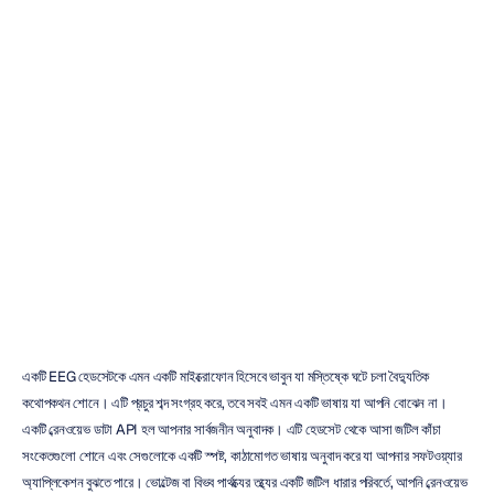
ব্রেইনওয়েভ
ডেটা
এপিআই
অ্যাক্সেস:
নতুনদের
জন্য
একটি
নির্দেশিকা
ডুওং
ট্রান
সর্বশেষ
আপডেট
২২
নভে,
২০২৫
একটি EEG হেডসেটকে এমন একটি মাইক্রোফোন হিসেবে ভাবুন যা মস্তিষ্কে ঘটে চলা বৈদ্যুতিক 
কথোপকথন শোনে। এটি প্রচুর শব্দ সংগ্রহ করে, তবে সবই এমন একটি ভাষায় যা আপনি বোঝেন না। 
একটি ব্রেনওয়েভ ডাটা API হল আপনার সার্বজনীন অনুবাদক। এটি হেডসেট থেকে আসা জটিল কাঁচা 
সংকেতগুলো শোনে এবং সেগুলোকে একটি স্পষ্ট, কাঠামোগত ভাষায় অনুবাদ করে যা আপনার সফটওয়্যার 
অ্যাপ্লিকেশন বুঝতে পারে। ভোল্টেজ বা বিভব পার্থক্যের তথ্যের একটি জটিল ধারার পরিবর্তে, আপনি ব্রেনওয়েভ 