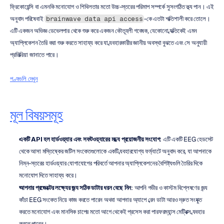
ফ্রিকোয়েন্সি বা এমনকি মনোযোগ ও শিথিলতার মতো উচ্চ-স্তরের পরিমাপ সম্পর্কে সুসংগঠিত তথ্য পান। এই 
অনুবাদ পরিষেবাই 
-কে এতটা শক্তিশালী করে তোলে। 
brainwave data api access
এটি একজন অভিজ্ঞ ডেভেলপার থেকে শুরু করে একজন কৌতূহলী গবেষক, যেকোনো ব্যক্তিকেই এমন 
অ্যাপ্লিকেশন তৈরি করা শুরু করতে সাহায্য করে যা ব্যবহারকারীর জ্ঞানীয় অবস্থা বুঝতে এবং সে অনুযায়ী 
প্রতিক্রিয়া জানাতে পারে।
পণ্যগুলি দেখুন
মূল বিষয়সমূহ
একটি API হল হার্ডওয়্যার এবং সফটওয়্যারের মধ্যে প্রয়োজনীয় সংযোগ
: এটি একটি EEG হেডসেট 
থেকে আসা মস্তিষ্কের জটিল সংকেতগুলোকে একটি ব্যবহারযোগ্য ফর্ম্যাটে অনুবাদ করে, যা আপনাকে 
নিম্ন-স্তরের হার্ডওয়্যার যোগাযোগের পরিবর্তে আপনার অ্যাপ্লিকেশনের বৈশিষ্ট্যগুলি তৈরির দিকে 
মনোযোগ দিতে সাহায্য করে।
আপনার প্রজেক্টের লক্ষ্যের জন্য সঠিক ডাটার ধরন বেছে নিন
: আপনি গভীর ও কাস্টম বিশ্লেষণের জন্য 
কাঁচা EEG সংকেত নিয়ে কাজ করতে পারেন অথবা আপনার অ্যাপে ব্রেন ডাটা আরও দ্রুত সংযুক্ত 
করতে মনোযোগ এবং মানসিক চাপের মতো আগে থেকেই প্রসেস করা পারফরম্যান্স মেট্রিক্স ব্যবহার 
করতে পারেন।