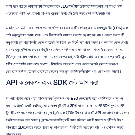
অংশ জুড়ে রয়েছে আপনার অ্যাপ্লিকেশনটিকে EEG হার্ডওয়্যারের সাথে সংযুক্ত করা, আপনি যে ডাটা 
পাচ্ছেন তা বোঝা এবং তারপর আপনার পছন্দসই ফিচারগুলি তৈরি করতে সেই ডাটা ব্যবহার করা।
একটি ভালো API-এর সাথে আপনাকে গাইড করার জন্য একটি সফটওয়্যার ডেভেলপমেন্ট কিট (SDK) এবং 
স্পষ্ট ডকুমেন্টেশন দেওয়া থাকে। এই রিসোর্সগুলি আপনার সবচেয়ে বড় সহায়ক, কারণ এগুলো সংযোগটি 
মসৃণ করার জন্য প্রয়োজনীয় কোড লাইব্রেরি, উদাহরণ এবং নির্দেশাবলী প্রদান করে। এক লাইন কোড লেখার 
আগেও ডকুমেন্টেশনের পেছনে কিছুটা সময় দিলে আপনি পরে অনেক ঝামেলা থেকে বেঁচে যাবেন। আমরা 
ইন্টিগ্রেশনের প্রধান ধাপগুলো দেখব: সংযোগ স্থাপন করা, ডাটা স্ট্রীম বোঝা এবং আপনার প্রজেক্টের জন্য 
সঠিক প্রোগ্রামিং ভাষা বেছে নেওয়া। বিষয়টিকে সহজভাবে ভেঙে দেখলে আপনি বুঝতে পারবেন যে 
ব্রেনওয়েভ ডাটা সংহত করা যেকোনো ডেভেলপারের জন্য একটি অর্জনযোগ্য এবং রোমাঞ্চকর প্রক্রিয়া।
API কানেকশন এবং SDK সেট আপ করা
আপনার প্রথম পদক্ষেপ হল আপনার অ্যাপ্লিকেশন এবং EEG হেডসেটের মধ্যে একটি সংযোগ স্থাপন 
করা। এখানেই একটি সফটওয়্যার ডেভেলপমেন্ট কিট বা SDK কাজে আসে। একটি SDK মূলত একটি 
টুলকিট যাতে আগে থেকে লেখা কোড, লাইব্রেরি এবং ইউটিলিটি থাকে যা একটি API-এর সাথে যোগাযোগের 
প্রক্রিয়াকে সহজ করে তোলে। স্ক্র্যাচ থেকে সবকিছু তৈরি করার পরিবর্তে, আপনি সংযোগের খুঁটিনাটি বিবরণ 
সামলাতে SDK ব্যবহার করতে পারেন, যা আপনাকে আপনি কী তৈরি করতে চান তার ওপর ফোকাস করতে 
সাহায্য করে।