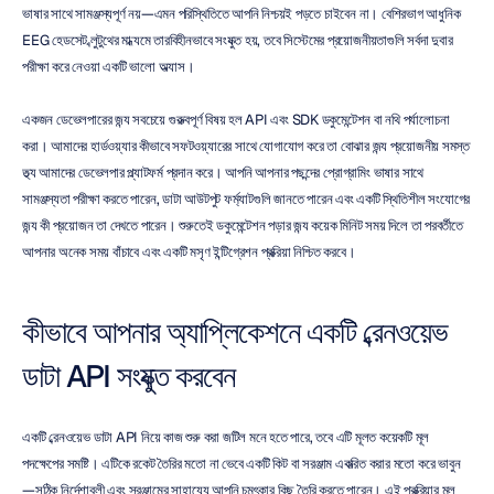
ভাষার সাথে সামঞ্জস্যপূর্ণ নয়—এমন পরিস্থিতিতে আপনি নিশ্চয়ই পড়তে চাইবেন না। বেশিরভাগ আধুনিক 
EEG হেডসেট ব্লুটুথের মাধ্যমে তারবিহীনভাবে সংযুক্ত হয়, তবে সিস্টেমের প্রয়োজনীয়তাগুলি সর্বদা দুবার 
পরীক্ষা করে নেওয়া একটি ভালো অভ্যাস।
একজন ডেভেলপারের জন্য সবচেয়ে গুরুত্বপূর্ণ বিষয় হল API এবং SDK ডকুমেন্টেশন বা নথি পর্যালোচনা 
করা। আমাদের হার্ডওয়্যার কীভাবে সফটওয়্যারের সাথে যোগাযোগ করে তা বোঝার জন্য প্রয়োজনীয় সমস্ত 
তথ্য আমাদের ডেভেলপার প্ল্যাটফর্ম প্রদান করে। আপনি আপনার পছন্দের প্রোগ্রামিং ভাষার সাথে 
সামঞ্জস্যতা পরীক্ষা করতে পারেন, ডাটা আউটপুট ফর্ম্যাটগুলি জানতে পারেন এবং একটি স্থিতিশীল সংযোগের 
জন্য কী প্রয়োজন তা দেখতে পারেন। শুরুতেই ডকুমেন্টেশন পড়ার জন্য কয়েক মিনিট সময় দিলে তা পরবর্তীতে 
আপনার অনেক সময় বাঁচাবে এবং একটি মসৃণ ইন্টিগ্রেশন প্রক্রিয়া নিশ্চিত করবে।
কীভাবে আপনার অ্যাপ্লিকেশনে একটি ব্রেনওয়েভ 
ডাটা API সংযুক্ত করবেন
একটি ব্রেনওয়েভ ডাটা API নিয়ে কাজ শুরু করা জটিল মনে হতে পারে, তবে এটি মূলত কয়েকটি মূল 
পদক্ষেপের সমষ্টি। এটিকে রকেট তৈরির মতো না ভেবে একটি কিট বা সরঞ্জাম একত্রিত করার মতো করে ভাবুন
—সঠিক নির্দেশাবলী এবং সরঞ্জামের সাহায্যে আপনি চমৎকার কিছু তৈরি করতে পারেন। এই প্রক্রিয়ার মূল 