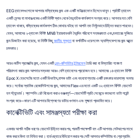
EEG চ্যানেলগুলোকে আপনার মস্তিষ্কের জন্য এক একটি মাইক্রোফোন হিসেবে ভাবুন। প্রতিটি চ্যানেল 
একটি সেন্সর যা মাথার ত্বকের একটি নির্দিষ্ট স্থান থেকে বৈদ্যুতিক কার্যকলাপ সংগ্রহ করে। আপনার যত বেশি 
চ্যানেল থাকবে, মস্তিষ্কের কার্যকলাপ ঠিক কোথায় ঘটছে তা আপনি তত নিখুঁতভাবে চিহ্নিত করতে পারবেন। 
যেমন, আমাদের ২-চ্যানেল বিশিষ্ট MN8 ইয়ারবাডগুলি দৈনন্দিন পরিবেশে সহজলভ্যতা এবং ব্যবহারের সুবিধার 
জন্য ডিজাইন করা হয়েছে, যা নির্দিষ্ট কিছু 
জ্ঞানীয় সুস্থতা
 বা কগনিটিভ ওয়েলনেস অ্যাপ্লিকেশনের জন্য অত্যন্ত 
চমৎকার।
আরও জটিল প্রজেক্টের জন্য, যেমন একটি 
ব্রেন-কম্পিউটার ইন্টারফেস
 তৈরি করা বা বিস্তারিত গবেষণা 
পরিচালনা করার জন্য আপনার সম্ভবত আরও বেশি চ্যানেলের প্রয়োজন হবে। আমাদের ১৪-চ্যানেল বিশিষ্ট 
Epoc X হেডসেটের মতো একটি ডিভাইস ব্যাপক ডাটা এবং বহনযোগ্যতার একটি চমৎকার ভারসাম্য অফার 
করে। সর্বোচ্চ স্থানিক রেজোলিউশনের জন্য, আমাদের Flex-এর মতো একটি ৩২-চ্যানেল বিশিষ্ট হেডসেট 
হল স্ট্যান্ডার্ড। স্যাম্পলিং রেট বিবেচনা করাও গুরুত্বপূর্ণ—হেডসেটটি প্রতি সেকেন্ডে কতগুলো ডাটা পয়েন্ট 
সংগ্রহ করে—কারণ এটি আপনার বিশ্লেষণের ডাটার গুণমান এবং সূক্ষ্মতা প্রভাবিত করে।
কানেক্টিভিটি এবং সামঞ্জস্যতা পরীক্ষা করা
একবার আপনি সঠিক ধরণের হেডসেট চিহ্নিত করার পর, পরবর্তী পদক্ষেপটি হল এটি আপনার সেটআপের সাথে 
কাজ করবে কিনা তা নিশ্চিত করা। হার্ডওয়্যারে বিনিয়োগ করার পর সেটি আপনার কম্পিউটার বা প্রোগ্রামিং 