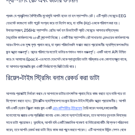
প্রথম যে প্রযুক্তিগত বৈশিষ্ট্যটির মুখোমুখি আপনি হবেন তা হল স্যাম্পলিং রেট। এটি প্রতি সেকেন্ডে EEG 
হেডসেট কতগুলো ডাটা পয়েন্ট সংগ্রহ করে তা নির্দেশ করে, যা হার্টজ (Hz) এককে পরিমাপ করা হয়। 
উদাহরণস্বরূপ, 256Hz স্যাম্পলিং রেটের অর্থ হল ডিভাইসটি প্রতি সেকেন্ডে আপনার মস্তিষ্কের 
বৈদ্যুতিক কার্যকলাপের ২৫৬টি স্ন্যাপশট নিচ্ছে। একটি উচ্চ স্যাম্পলিং রেট সাধারণত ব্রেনওয়েভ কার্যকলাপের 
আরও বিশদ এবং সূক্ষ্ম দৃশ্য প্রদান করে, যা দ্রুত পরিবর্তনগুলি সনাক্ত করতে প্রয়োজনীয় অ্যাপ্লিকেশনগুলির 
জন্য অত্যন্ত গুরুত্বপূর্ণ। তথ্যের পরিমাণের মতোই ডাটার গুণমানও সমান গুরুত্বপূর্ণ। একটি ভালো API নিশ্চিত 
করে যে আমাদের Epoc X-এর মতো হেডসেট থেকে স্থানান্তরিত ডাটা পরিষ্কার এবং কোলাহলমুক্ত থাকে, 
যা আপনার প্রজেক্টের জন্য একটি নির্ভরযোগ্য ভিত্তি তৈরি করে।
রিয়েল-টাইম স্ট্রিমিং বনাম রেকর্ড করা ডাটা
আপনার প্রজেক্টই নির্ধারণ করবে যে আপনাকে ডাটার তাৎক্ষণিক প্রবাহ নিয়ে কাজ করতে হবে নাকি পরে তা 
বিশ্লেষণ করতে হবে। ইন্টারেক্টিভ অ্যাপ্লিকেশনের জন্য রিয়েল-টাইম স্ট্রিমিং অত্যন্ত প্রয়োজনীয়। আপনি 
যদি একটি ড্রোন নিয়ন্ত্রণ করার জন্য একটি 
ব্রেন-কম্পিউটার ইন্টারফেস
 তৈরি করেন অথবা ব্যবহারকারীর 
মনোযোগের মাত্রার ওপর প্রতিক্রিয়া জানায় এমন কোনো অ্যাপ তৈরি করেন, তবে আপনার ন্যূনতম বিলম্বের 
সাথে ডাটা প্রয়োজন। অন্যদিকে, আপনি যদি একটি বৈজ্ঞানিক গবেষণা বা নিউরোমার্কেটিং বিশ্লেষণ পরিচালনা 
করেন, তবে আপনি রেকর্ড করা ডাটা নিয়ে কাজ করা পছন্দ করতে পারেন। এটি আপনাকে বিভিন্ন সেশন থেকে 