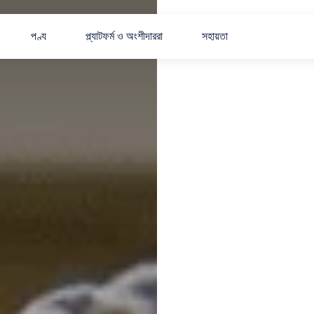
পণ্য
প্ল্যাটফর্ম ও অংশীদাররা
সহায়তা