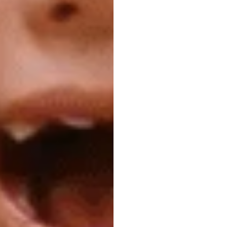
বিশ্বের
এইচ.বি.
ডুরান
সর্বশেষ
আপডেট
২
মে,