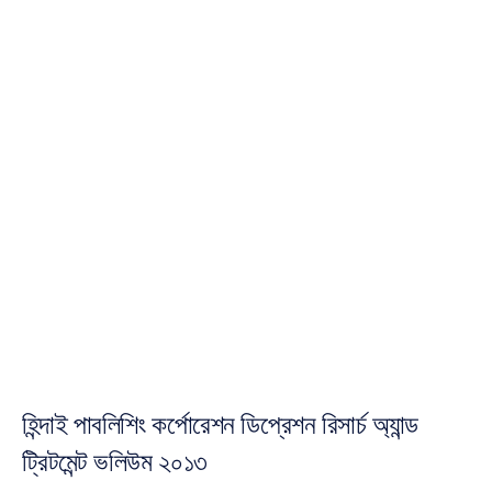
লক্ষণগুলো
পরীক্ষা
করার
একটি
সাশ্রয়ী
পয়েন্ট-অফ-কেয়ার
টেস্টিং
সিস্টেম
নুরি
জাভিত
সর্বশেষ
আপডেট
৫
জুল,
২০১৩
হিন্দাই পাবলিশিং কর্পোরেশন ডিপ্রেশন রিসার্চ অ্যান্ড 
ট্রিটমেন্ট ভলিউম ২০১৩