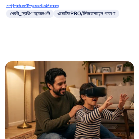
সম্পূর্ণ প্রতিবেদনটি পড়তে এখানে ক্লিক করুন
শ্রেণী_স্বাধীণ অধ্যয়নগুলি
এমোটিভPRO/নিউরোসায়েন্স গবেষণা