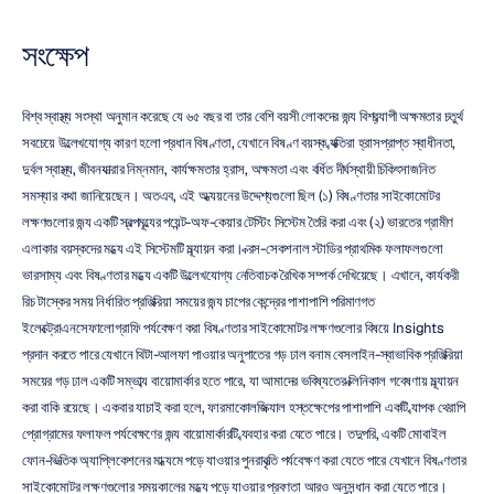
সংক্ষেপ
বিশ্ব স্বাস্থ্য সংস্থা অনুমান করেছে যে ৬৫ বছর বা তার বেশি বয়সী লোকদের জন্য বিশ্বব্যাপী অক্ষমতার চতুর্থ 
সবচেয়ে উল্লেখযোগ্য কারণ হলো প্রধান বিষণ্ণতা, যেখানে বিষণ্ণ বয়স্ক ব্যক্তিরা হ্রাসপ্রাপ্ত স্বাধীনতা, 
দুর্বল স্বাস্থ্য, জীবনযাত্রার নিম্নমান, কার্যক্ষমতার হ্রাস, অক্ষমতা এবং বর্ধিত দীর্ঘস্থায়ী চিকিৎসাজনিত 
সমস্যার কথা জানিয়েছেন। অতএব, এই অধ্যয়নের উদ্দেশ্যগুলো ছিল (১) বিষণ্ণতার সাইকোমোটর 
লক্ষণগুলোর জন্য একটি স্বল্পমূল্যের পয়েন্ট-অফ-কেয়ার টেস্টিং সিস্টেম তৈরি করা এবং (২) ভারতের গ্রামীণ 
এলাকার বয়স্কদের মধ্যে এই সিস্টেমটি মূল্যায়ন করা। ক্রস-সেকশনাল স্টাডির প্রাথমিক ফলাফলগুলো 
ভারসাম্য এবং বিষণ্ণতার মধ্যে একটি উল্লেখযোগ্য নেতিবাচক রৈখিক সম্পর্ক দেখিয়েছে। এখানে, কার্যকরী 
রিচ টাস্কের সময় নির্ধারিত প্রতিক্রিয়া সময়ের জন্য চাপের কেন্দ্রের পাশাপাশি পরিমাণগত 
ইলেক্ট্রোএনসেফালোগ্রাফি পর্যবেক্ষণ করা বিষণ্ণতার সাইকোমোটর লক্ষণগুলোর বিষয়ে Insights 
প্রদান করতে পারে যেখানে থিটা-আলফা পাওয়ার অনুপাতের গড় ঢাল বনাম বেসলাইন-স্বাভাবিক প্রতিক্রিয়া 
সময়ের গড় ঢাল একটি সম্ভাব্য বায়োমার্কার হতে পারে, যা আমাদের ভবিষ্যতের ক্লিনিকাল গবেষণায় মূল্যায়ন 
করা বাকি রয়েছে। একবার যাচাই করা হলে, ফারমাকোলজিক্যাল হস্তক্ষেপের পাশাপাশি একটি ব্যাপক থেরাপি 
প্রোগ্রামের ফলাফল পর্যবেক্ষণের জন্য বায়োমার্কারটি ব্যবহার করা যেতে পারে। তদুপরি, একটি মোবাইল 
ফোন-ভিত্তিক অ্যাপ্লিকেশনের মাধ্যমে পড়ে যাওয়ার পুনরাবৃত্তি পর্যবেক্ষণ করা যেতে পারে যেখানে বিষণ্ণতার 
সাইকোমোটর লক্ষণগুলোর সময়কালের মধ্যে পড়ে যাওয়ার প্রবণতা আরও অনুসন্ধান করা যেতে পারে।