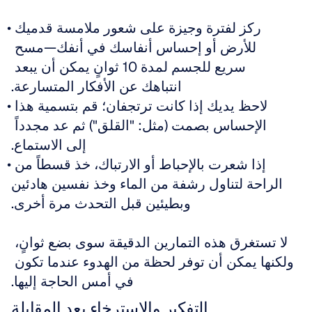
ركز لفترة وجيزة على شعور ملامسة قدميك 
للأرض أو إحساس أنفاسك في أنفك—مسح 
سريع للجسم لمدة 10 ثوانٍ يمكن أن يبعد 
انتباهك عن الأفكار المتسارعة.
لاحظ يديك إذا كانت ترتجفان؛ قم بتسمية هذا 
الإحساس بصمت (مثل: "القلق") ثم عد مجدداً 
إلى الاستماع.
إذا شعرت بالإحباط أو الارتباك، خذ قسطاً من 
الراحة لتناول رشفة من الماء وخذ نفسين هادئين 
وبطيئين قبل التحدث مرة أخرى.
لا تستغرق هذه التمارين الدقيقة سوى بضع ثوانٍ، 
ولكنها يمكن أن توفر لحظة من الهدوء عندما تكون 
في أمس الحاجة إليها.
التفكير والاسترخاء بعد المقابلة