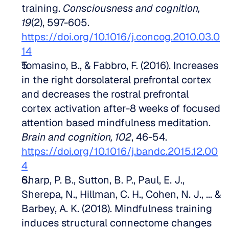
training. 
Consciousness and cognition, 
19
(2), 597-605. 
https://doi.org/10.1016/j.concog.2010.03.0
14
Tomasino, B., & Fabbro, F. (2016). Increases 
in the right dorsolateral prefrontal cortex 
and decreases the rostral prefrontal 
cortex activation after-8 weeks of focused 
attention based mindfulness meditation. 
Brain and cognition, 102
, 46-54. 
https://doi.org/10.1016/j.bandc.2015.12.00
4
Sharp, P. B., Sutton, B. P., Paul, E. J., 
Sherepa, N., Hillman, C. H., Cohen, N. J., ... & 
Barbey, A. K. (2018). Mindfulness training 
induces structural connectome changes 