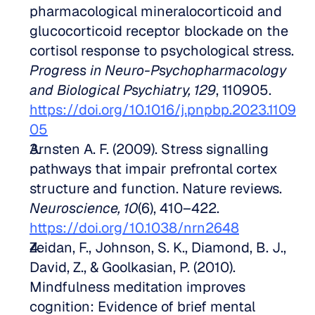
pharmacological mineralocorticoid and 
glucocorticoid receptor blockade on the 
cortisol response to psychological stress. 
Progress in Neuro-Psychopharmacology 
and Biological Psychiatry, 129
, 110905. 
https://doi.org/10.1016/j.pnpbp.2023.1109
05
Arnsten A. F. (2009). Stress signalling 
pathways that impair prefrontal cortex 
structure and function. Nature reviews. 
Neuroscience, 10
(6), 410–422. 
https://doi.org/10.1038/nrn2648
Zeidan, F., Johnson, S. K., Diamond, B. J., 
David, Z., & Goolkasian, P. (2010). 
Mindfulness meditation improves 
cognition: Evidence of brief mental 