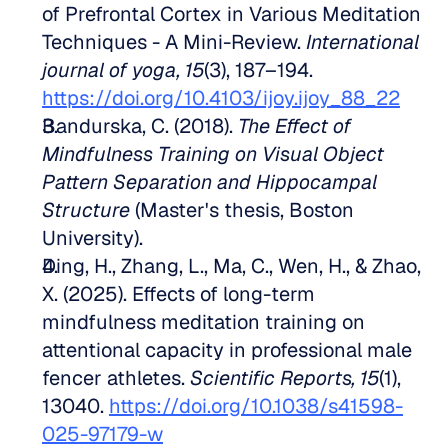
of Prefrontal Cortex in Various Meditation 
Techniques - A Mini-Review. 
International 
journal of yoga, 15
(3), 187–194. 
https://doi.org/10.4103/ijoy.ijoy_88_22
Bandurska, C. (2018). 
The Effect of 
Mindfulness Training on Visual Object 
Pattern Separation and Hippocampal 
Structure
 (Master's thesis, Boston 
University).  
Ding, H., Zhang, L., Ma, C., Wen, H., & Zhao, 
X. (2025). Effects of long-term 
mindfulness meditation training on 
attentional capacity in professional male 
fencer athletes. 
Scientific Reports, 15
(1), 
13040. 
https://doi.org/10.1038/s41598-
025-97179-w