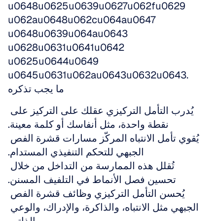
u0648u0625u0639u0627u062fu0629 
u062au0648u062cu064au0647 
u0648u0639u064au0643 
u0628u0631u0641u0642 
u0625u0644u0649 
u0645u0631u062au0643u0632u0643.
ما يجب تذكره
يُدرب التأمل التركيزي عقلك على التركيز على 
نقطة واحدة، مثل أنفاسك أو كلمة معينة.
يُقوي تأمل الانتباه المركّز مسارات قشرة الفص 
الجبهي للتحكم التنفيذي المستدام.
تُقلل هذه الممارسة من التداخل من خلال 
تحسين فصل الأنماط في التلفيف المسنن.
يُحسن التأمل التركيزي وظائف قشرة الفص 
الجبهي مثل الانتباه، والذاكرة، والإدراك، والوعي 