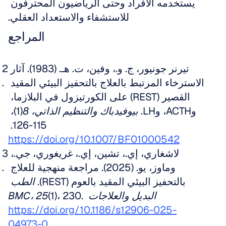
يستخدمه الأفراد وحتى الرياضيون المحترفون 
للاستشفاء والاستعداد العقلي.
المراجع
تيرنر جونيور، ج. و.، وفين، ت. هـ. (1983). آثار 
الاسترخاء المرتبط بالعلاج بالتحفيز البيئي المقيد 
القصير (REST) على الكورتيزول في البلازما، 
وACTH، وLH. 
بيوفيدباك والتنظيم الذاتي، 8
(1)، 
115-126. 
https://doi.org/10.1007/BF01000542
لاشغاري، إي.، تشين، إي.، غريغوري، جي.، 
وماوز، يو. (2025). مراجعة منهجية للعلاج 
بالتحفيز البيئي المقيد بالعوم (REST). 
الطب 
البديل والعلاجات BMC، 25
(1)، 230. 
https://doi.org/10.1186/s12906-025-
04973-0