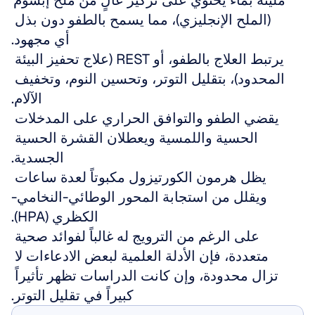
مليئة بماء يحتوي على تركيز عالٍ من ملح إبسوم 
(الملح الإنجليزي)، مما يسمح بالطفو دون بذل 
أي مجهود.
يرتبط العلاج بالطفو، أو REST (علاج تحفيز البيئة 
المحدود)، بتقليل التوتر، وتحسين النوم، وتخفيف 
الآلام.
يقضي الطفو والتوافق الحراري على المدخلات 
الحسية واللمسية ويعطلان القشرة الحسية 
الجسدية.
يظل هرمون الكورتيزول مكبوتاً لعدة ساعات 
ويقلل من استجابة المحور الوطائي-النخامي-
الكظري (HPA).
على الرغم من الترويج له غالباً لفوائد صحية 
متعددة، فإن الأدلة العلمية لبعض الادعاءات لا 
تزال محدودة، وإن كانت الدراسات تظهر تأثيراً 
كبيراً في تقليل التوتر.