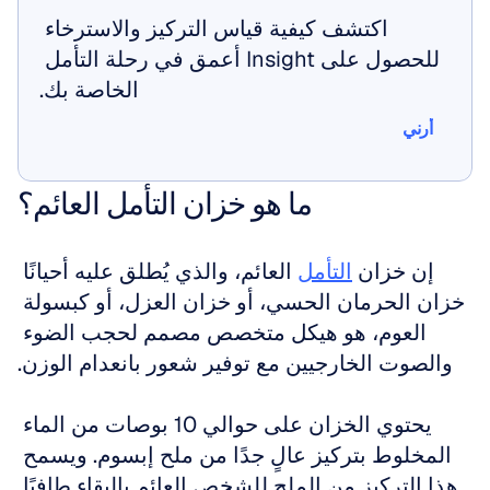
اكتشف كيفية قياس التركيز والاسترخاء 
للحصول على Insight أعمق في رحلة التأمل 
الخاصة بك.
أرني
أرني
ما هو خزان التأمل العائم؟
إن خزان 
التأمل
 العائم، والذي يُطلق عليه أحيانًا 
خزان الحرمان الحسي، أو خزان العزل، أو كبسولة 
العوم، هو هيكل متخصص مصمم لحجب الضوء 
والصوت الخارجيين مع توفير شعور بانعدام الوزن.
يحتوي الخزان على حوالي 10 بوصات من الماء 
المخلوط بتركيز عالٍ جدًا من ملح إبسوم. ويسمح 
هذا التركيز من الملح للشخص العائم بالبقاء طافيًا 