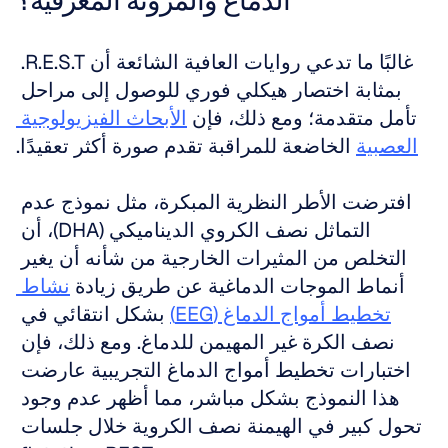
الدماغ والمرونة المعرفية؟
غالبًا ما تدعي روايات العافية الشائعة أن R.E.S.T. 
بمثابة اختصار هيكلي فوري للوصول إلى مراحل 
تأمل متقدمة؛ ومع ذلك، فإن 
الأبحاث الفيزيولوجية 
العصبية
 الخاضعة للمراقبة تقدم صورة أكثر تعقيدًا.
افترضت الأطر النظرية المبكرة، مثل نموذج عدم 
التماثل نصف الكروي الديناميكي (DHA)، أن 
التخلص من المثيرات الخارجية من شأنه أن يغير 
أنماط الموجات الدماغية عن طريق زيادة 
نشاط 
تخطيط أمواج الدماغ (EEG)
 بشكل انتقائي في 
نصف الكرة غير المهيمن للدماغ. ومع ذلك، فإن 
اختبارات تخطيط أمواج الدماغ التجريبية عارضت 
هذا النموذج بشكل مباشر، مما أظهر عدم وجود 
تحول كبير في الهيمنة نصف الكروية خلال جلسات 