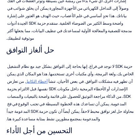
إشارات أخرى. أي شيء بدءاً من رمشة عين بسيطة وتوتر العضلات في الفك 
وصولاً إلى التداخل الكهربائي من الأجهزة المجاورة يمكن أن يخلق شوائب في 
بياناتك. هذا تحدٍ أساسي في علم الأعصاب، حيث الهدف هو العثور على إشارة 
واضحة وسط الكثير من الضوضاء الخلفية. ستقدم حزمة SDK الجيدة أدوات 
مدمجة للتصفية والمعالجة الأولية لمساعدتك في تنظيف البيانات، مما يجعلها أكثر 
موثوقية لتطبيقك.
حل ألغاز التوافق
حزمة SDK لا توجد في فراغ. إنها بحاجة إلى التوافق بشكل جيد مع نظام التشغيل 
الخاص بك، ولغة البرمجة، وأي مكتبات أخرى تستخدمها. هذا هو المكان الذي يمكن 
أن تظهر فيه مشكلات التوافق. في بعض الأحيان، تنشأ 
أخطاء التكامل
 من تعارض 
الإصدارات أو الأخطاء البرمجية داخل مكونات SDK نفسها. قبل الالتزام بحزمة 
SDK، من الذكاء مراجعة التوثيق للحصول على قائمة واضحة بالتبعيات والمنصات 
المدعومة. يمكن أن تساعدك هذه الخطوة البسيطة في تجنب الوقوع في فخ 
محاولة حل لغز توافق محبط لاحقاً. يمكن أيضاً أن تكون حزمة SDK المدعومة جيداً 
والمدعومة بمجتمع مطورين نشط بمثابة مساعدة كبيرة هنا.
التحسين من أجل الأداء