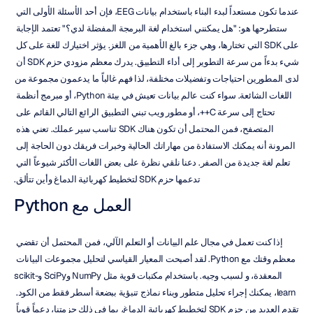
عندما تكون مستعداً لبدء البناء باستخدام بيانات EEG، فإن أحد الأسئلة الأولى التي 
ستطرحها هو: "هل يمكنني استخدام لغة البرمجة المفضلة لدي؟" تعتمد الإجابة 
على SDK التي تختارها، وهي جزء بالغ الأهمية من اللغز. يؤثر اختيارك للغة على كل 
شيء بدءاً من سرعة التطوير إلى أداء التطبيق. يدرك معظم مزودي حزم SDK أن 
لدى المطورين احتياجات وتفضيلات مختلفة، لذا فهم غالباً ما يدعمون مجموعة من 
اللغات الشائعة. سواء كنت عالم بيانات تعيش في بيئة Python، أو مبرمج أنظمة 
تحتاج إلى سرعة C++، أو مطور ويب تبني التطبيق الرائع التالي القائم على 
المتصفح، فمن المحتمل أن تكون هناك SDK تناسب سير عملك. تعني هذه 
المرونة أنه يمكنك الاستفادة من مهاراتك الحالية وخبرات فريقك دون الحاجة إلى 
تعلم لغة جديدة من الصفر. دعنا نلقي نظرة على بعض اللغات الأكثر شيوعاً التي 
تدعمها حزم SDK لتخطيط كهربائية الدماغ وأين تتألق.
العمل مع Python
إذا كنت تعمل في مجال علم البيانات أو التعلم الآلي، فمن المحتمل أن تقضي 
معظم وقتك مع Python. لقد أصبحت المعيار القياسي لتحليل مجموعات البيانات 
المعقدة، و لسبب وجيه. باستخدام مكتبات قوية مثل NumPy وSciPy وscikit-
learn، يمكنك إجراء تحليل متطور وبناء نماذج تنبؤية ببضعة أسطر فقط من الكود. 
تقدم العديد من حزم SDK لتخطيط كهربائية الدماغ، بما في ذلك حزمتنا، دعماً قوياً 