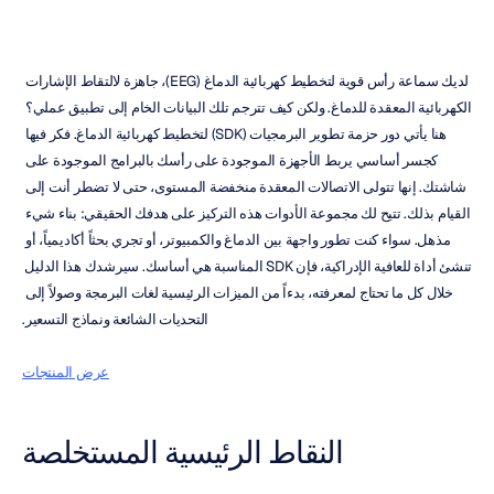
لديك سماعة رأس قوية لتخطيط كهربائية الدماغ (EEG)، جاهزة لالتقاط الإشارات 
الكهربائية المعقدة للدماغ. ولكن كيف تترجم تلك البيانات الخام إلى تطبيق عملي؟ 
هنا يأتي دور حزمة تطوير البرمجيات (SDK) لتخطيط كهربائية الدماغ. فكر فيها 
كجسر أساسي يربط الأجهزة الموجودة على رأسك بالبرامج الموجودة على 
شاشتك. إنها تتولى الاتصالات المعقدة منخفضة المستوى، حتى لا تضطر أنت إلى 
القيام بذلك. تتيح لك مجموعة الأدوات هذه التركيز على هدفك الحقيقي: بناء شيء 
مذهل. سواء كنت تطور واجهة بين الدماغ والكمبيوتر، أو تجري بحثاً أكاديمياً، أو 
تنشئ أداة للعافية الإدراكية، فإن SDK المناسبة هي أساسك. سيرشدك هذا الدليل 
خلال كل ما تحتاج لمعرفته، بدءاً من الميزات الرئيسية لغات البرمجة وصولاً إلى 
التحديات الشائعة ونماذج التسعير.
عرض المنتجات
النقاط الرئيسية المستخلصة