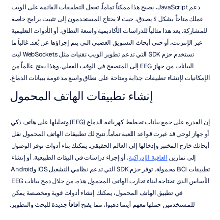
دعم JavaScript، يصبح هذا ممكناً تماماً. تجعل التطبيقات القائمة على الويب 
عملك متاحاً بشكل لا يصدق، حيث لا يحتاج المستخدمون إلى تثبيت برامج خاصة 
للمشاركة. يعد هذا مثالياً للدراسات الأكاديمية واسعة النطاق، أو الأدوات التعليمية 
عبر الإنترنت، أو حتى أبحاث التسويق العصبي التي يتم إجراؤها عن بُعد. غالباً ما 
تستخدم حزم SDK التي تدعم تطوير الويب تقنيات مثل WebSockets لبث 
البيانات من جهاز EEG إلى المتصفح في الوقت الفعلي. وهذا يفتح عالماً من 
الإمكانيات لإنشاء تطبيقات جذابة ومتاحة على نطاق واسع مدعومة ببيانات الدماغ.
إنشاء تطبيقات الهاتف المحمول
إن القدرة على جمع بيانات تخطيط كهربائية الدماغ (EEG) وتحليلها على هاتف ذكي 
أو جهاز لوحي قد غيرت قواعد اللعبة تماماً. تتيح لك تطبيقات الهاتف المحمول نقل 
أبحاثك خارج المختبر وإدخالها إلى العالم الحقيقي. يمكنك بناء أدوات توفر الوصول 
إلى تمارين 
العافية الإدراكية
، أو إجراء دراسات في البيئات الطبيعية، أو إنشاء 
تطبيقات BCI محمولة. توفر حزم SDK التي تدعم نظامي التشغيل iOS وAndroid 
الأساس الذي تحتاجه لبناء تجارب الهاتف المحمول هذه. من خلال دمج بيانات EEG 
في تطبيق الهاتف المحمول، يمكنك إنشاء أدوات قوية ومخصصة يمكن 
للمستخدمين حملها معهم أينما ذهبوا، مما يفتح آفاقاً جديدة للبحث والتطوير.