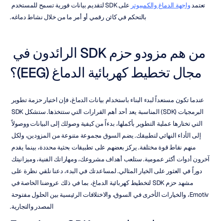
تعتمد 
واجهة الدماغ والكمبيوتر
 على SDK لتقديم بيانات فورية تسمح للمستخدم 
بالتحكم في كائن رقمي أو أمر ما من خلال نشاط دماغه.
من هم مزودو حزم SDK الرائدون في 
مجال تخطيط كهربائية الدماغ (EEG)؟
عندما تكون مستعداً لبدء البناء باستخدام بيانات الدماغ، فإن اختيار حزمة تطوير 
البرمجيات (SDK) المناسبة يعد أحد أهم القرارات التي ستتخذها. ستشكل SDK 
التي تختارها عملية التطوير بأكملها، بدءاً من كيفية وصولك إلى البيانات ووصولاً 
إلى الأداء النهائي لتطبيقك. يضم السوق مجموعة متنوعة من المزودين، ولكل 
منهم نقاط قوة مختلفة. يركز بعضهم على تطبيقات بحثية محددة، بينما يقدم 
آخرون أدوات أكثر عمومية. ستلعب أهداف مشروعك، ومهاراتك الفنية، وميزانيتك 
دوراً في العثور على الخيار المثالي. لمساعدتك في البدء، دعنا نلقي نظرة على 
مشهد حزم SDK لتخطيط كهربائية الدماغ، بما في ذلك عروضنا الخاصة في 
Emotiv، والخيارات الأخرى في السوق، والاختلافات الرئيسية بين الحلول مفتوحة 
المصدر والتجارية.