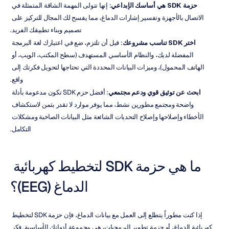
حزمة SDK هي أساسك الإبداعي
: إنها تتولى المهمة الشاقة المتمثلة في 
الاتصال بالأجهزة وتفسير إشارات الدماغ، مما يفسح لك المجال للتركيز على 
تصميم وبناء تطبيقك الفريد.
اختر SDK تناسب مشروعك
: قبل أن تلتزم، ضع في اعتبارك لغة البرمجة 
المفضلة لديك، والنظام الأساسي المستهدف (سطح المكتب، الويب، أو 
الهاتف المحمول)، وميزات البيانات المحددة التي تحتاجها لتحويل فكرتك إلى 
واقع.
ابحث عن توثيق قوي ودعم مجتمعي
: أفضل حزم SDK تكون مدعومة بأدلة 
واضحة ومجتمع مطورين نشط، مما يوفر موارد لا تقدر بثمن لاستكشاف 
الأخطاء وإصلاحها وإصلاح التحديات الشائعة مثل البيانات الصاخبة ومشكلات 
التكامل.
ما هي حزمة SDK لتخطيط كهربائية 
الدماغ (EEG)؟
إذا كنت مطوراً يتطلع إلى العمل مع بيانات الدماغ، فإن حزمة SDK لتخطيط 
كهربائية الدماغ، أو حزمة تطوير البرمجيات، هي مجموعة أدواتك الأساسية. فكر 