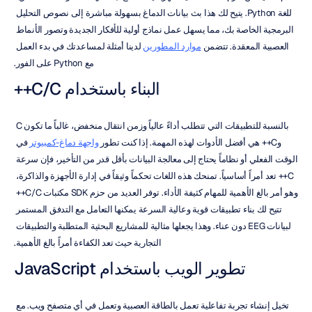
للغة Python. يتيح لك هذا بث بيانات الدماغ بسهولة مباشرة إلى نصوص التحليل 
البرمجية الخاصة بك، مما يسهل عمل نماذج أولية للأفكار الجديدة وتصور الأنماط 
العصبية المعقدة. تتضمن 
موارد المطورين
 لدينا أمثلة لمساعدتك في بدء العمل 
مع Python على الفور.
البناء باستخدام C/C++
بالنسبة للتطبيقات التي تتطلب أداءً عالياً وزمن انتقال منخفض، غالباً ما تكون C 
وC++ هي أفضل الأدوات لهذه المهمة. إذا كنت تطور 
واجهة دماغ-كمبيوتر
 في 
الوقت الفعلي أو نظاماً يحتاج إلى معالجة البيانات بأقل قدر من التأخير، فإن سرعة 
C++ تعد أمراً أساسياً. تمنحك هذه اللغات تحكماً وثيقاً في إدارة الأجهزة والذاكرة، 
وهو أمر بالغ الأهمية للمهام كثيفة الأداء. توفر العديد من حزم SDK مكتبات C/C++ 
تتيح لك بناء تطبيقات قوية وعالية السرعة يمكنها التعامل مع التدفق المستمر 
لبيانات EEG دون عناء. وهذا يجعلها مثالية للمشاريع البحثية المتطلبة والتطبيقات 
التجارية حيث تعد الكفاءة أمراً بالغ الأهمية.
تطوير الويب باستخدام JavaScript
تخيل إنشاء تجربة تفاعلية تعمل بالطاقة العصبية وتعمل في أي متصفح ويب. مع 