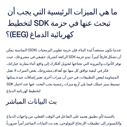
ما هي الميزات الرئيسية التي يجب أن 
تبحث عنها في حزمة SDK لتخطيط 
كهربائية الدماغ (EEG)؟
عندما تكون مستعداً لبدء البناء، فإن حزمة تطوير البرمجيات (SDK) المناسبة يمكن 
أن تشكل فارقاً كبيراً. تبدو حزمة SDK الرائعة كشريك حقيقي في مشروعك، حيث 
توفر الأدوات والمرونة التي تحتاجها لتحويل أفكارك إلى واقع. أثناء مقارنة خياراتك، 
فكر في كيفية توافق كل منها مع أهداف مشروعك. بعض الميزات لا تقبل 
المساومة لبعض التطبيقات، في حين أن ميزات أخرى تعتبر إضافات جيدة يمكنها 
تبسيط سير عملك. فيما يلي أربع ميزات رئيسية يجب البحث عنها عند اختيار SDK 
لتخطيط كهربائية الدماغ.
بث البيانات المباشر
بالنسبة لأي تطبيق يعتمد على التفاعل في الوقت الفعلي، من واجهات الدماغ 
والكمبيوتر إلى تطبيقات الارتجاع البيولوجي، يعد بث البيانات المباشر أمراً ضرورياً. 