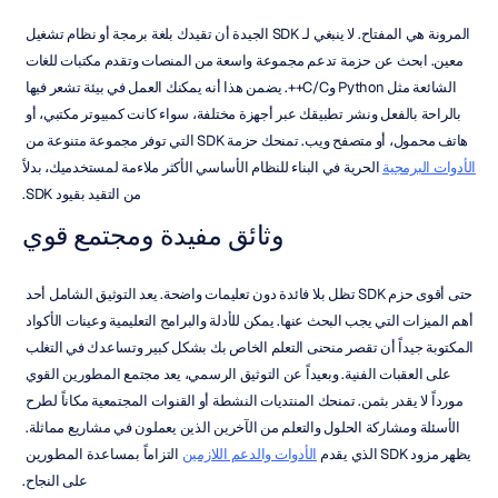
المرونة هي المفتاح. لا ينبغي لـ SDK الجيدة أن تقيدك بلغة برمجة أو نظام تشغيل 
معين. ابحث عن حزمة تدعم مجموعة واسعة من المنصات وتقدم مكتبات للغات 
الشائعة مثل Python وC/C++. يضمن هذا أنه يمكنك العمل في بيئة تشعر فيها 
بالراحة بالفعل ونشر تطبيقك عبر أجهزة مختلفة، سواء كانت كمبيوتر مكتبي، أو 
هاتف محمول، أو متصفح ويب. تمنحك حزمة SDK التي توفر مجموعة متنوعة من 
الأدوات البرمجية
 الحرية في البناء للنظام الأساسي الأكثر ملاءمة لمستخدميك، بدلاً 
من التقيد بقيود SDK.
وثائق مفيدة ومجتمع قوي
حتى أقوى حزم SDK تظل بلا فائدة دون تعليمات واضحة. يعد التوثيق الشامل أحد 
أهم الميزات التي يجب البحث عنها. يمكن للأدلة والبرامج التعليمية وعينات الأكواد 
المكتوبة جيداً أن تقصر منحنى التعلم الخاص بك بشكل كبير وتساعدك في التغلب 
على العقبات الفنية. وبعيداً عن التوثيق الرسمي، يعد مجتمع المطورين القوي 
مورداً لا يقدر بثمن. تمنحك المنتديات النشطة أو القنوات المجتمعية مكاناً لطرح 
الأسئلة ومشاركة الحلول والتعلم من الآخرين الذين يعملون في مشاريع مماثلة. 
يظهر مزود SDK الذي يقدم 
الأدوات والدعم اللازمين
 التزاماً بمساعدة المطورين 
على النجاح.