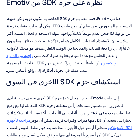
نظرة على حزم SDK من Emotiv
هنا في Emotiv، قمنا بتصميم حزم SDK الخاصة بنا لتكون قوية ولكن سهلة 
الاستخدام للمطورين. نحن نعلم أن دمج بيانات EEG يمكن أن يطرح عقبات فريدة 
من نوعها، لذا فنحن نقدم توثيقاً شاملاً وواجهة سهلة الاستخدام لجعل العملية أكثر 
سلاسة. إن الاستعداد لتحديات التكامل هو أمر نؤكد عليه، حيث يحتاج المطورون 
غالباً إلى إدارة دقة البيانات والمعالجة في الوقت الفعلي. هدفنا هو منحك الأدوات 
والدعم للتعامل مع هذه المهام بفعالية. سواء كنت تبني 
واجهة بين الدماغ 
والكمبيوتر
 أو تطبيقاً للعافية الإدراكية، فإن حزم SDK الخاصة بنا مصممة 
لمساعدتك في تحويل أفكارك إلى واقع بأساس متين.
استكشاف حزم SDK الأخرى في السوق
إلى جانب Emotiv، يضم المجال عدة حزم SDK أخرى تحظى بشعبية لدى 
المطورين. تم تصميم سماعات رأس مختلفة وحزم SDK المقابلة لها مع وضع 
تطبيقات محددة في الاعتبار، من الألعاب إلى الأبحاث الأكاديمية. أثناء استكشافك 
لخياراتك، ستجد أن لكل منها ميزات وقدرات فريدة. يمكن أن توفر 
مراجعة لأجهزة 
BCI الاستهلاكية
 منظوراً أوسع حول الأجهزة المتاحة. يعد فهم نقاط القوة والضعف 
في كل SDK أمراً ضرورياً لمعرفة أي منها يتوافق بشكل أفضل مع متطلبات 