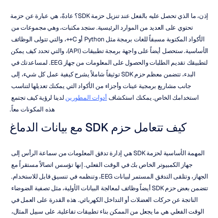
إذن، ما الذي تحصل عليه بالفعل عند تنزيل حزمة SDK؟ عادةً، هي عبارة عن حزمة 
تحتوي على العديد من الموارد الرئيسية. ستجد مكتبات، وهي مجموعات من 
الأكواد المكتوبة مسبقاً للغات برمجة مثل Python أو C++، والتي تتولى الوظائف 
الأساسية. ستحصل أيضاً على واجهة برمجة تطبيقات (API)، والتي تحدد كيف يمكن 
لتطبيقك تقديم الطلبات والحصول على المعلومات من جهاز EEG. لمساعدتك في 
البدء، تتضمن معظم حزم SDK توثيقاً شاملاً يشرح كيفية عمل كل شيء، إلى 
جانب مشاريع برمجية عينات وأجزاء من الأكواد التي يمكنك تعديلها لتناسب 
استخدامك الخاص. يمكنك استكشاف 
أدوات المطورين
 لدينا لرؤية كيف تجتمع 
هذه المكونات معاً.
كيف تتعامل حزم SDK مع بيانات الدماغ
المهمة الأساسية لحزمة SDK هي إدارة تدفق المعلومات من سماعة الرأس إلى 
جهاز الكمبيوتر الخاص بك في الوقت الفعلي. إنها تؤسس اتصالاً مستقراً مع 
الجهاز، وتتلقى التدفق المستمر لبيانات EEG، وتنظمه في تنسيق قابل للاستخدام. 
تتضمن بعض حزم SDK أيضاً وظائف لمعالجة البيانات الأولية، مثل تصفية الضوضاء 
الناتجة عن حركات العضلات أو التداخل الكهربائي. هذه القدرة على العمل في 
الوقت الفعلي هي ما يجعل من الممكن بناء تطبيقات تفاعلية. على سبيل المثال، 