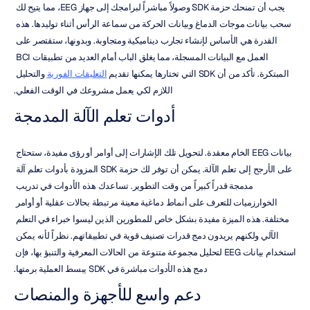
يجب أن تمنحك حزمة SDK وصولاً مباشراً لبرامجك إلى جهاز EEG، مما يتيح لك 
سحب بيانات موجات الدماغ وبيانات الحركة من سماعة الرأس أثناء توليدها. هذه 
القدرة هي الأساس لإنشاء تجارب ديناميكية ومتجاوبة. وبدونها، ستقتصر على 
العمل مع البيانات المسجلة، مما يغلق الباب أمام العديد من تطبيقات BCI 
المبتكرة. تأكد من أن SDK التي تختارها يمكنها تقديم 
التعليقات الفورية
 والتحليل 
اللازم لكي يعمل مشروعك في الوقت الفعلي.
أدوات تعلم الآلة المدمجة
بيانات EEG الخام معقدة. لتحويل تلك الإشارات إلى أوامر أو رؤى مفيدة، ستحتاج 
على الأرجح إلى تعلم الآلة. يمكن أن توفر لك حزمة SDK المزودة بأدوات تعلم آلة 
مدمجة قدراً كبيراً من وقت التطوير. تساعدك هذه الأدوات في تدريب 
الخوارزميات للتعرف على أنماط دماغية معينة مرتبطة بحالات عقلية أو أوامر 
مختلفة. هذه الميزة مفيدة بشكل خاص للمطورين الذين ليسوا خبراء في التعلم 
الآلي ولكنهم يريدون دمج قدرات تصنيف قوية في تطبيقاتهم. نظراً لأنه يمكن 
استخدام بيانات EEG لتحليل مجموعة متنوعة من الحالات المعرفية والتنبؤ بها، فإن 
دمج هذه الأدوات مباشرة في SDK يبسط العملية برمتها.
دعم واسع للأجهزة والمنصات