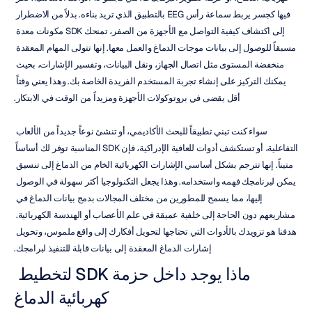
فيها كجسر يربط سماعة رأس EEG بالتطبيق الذي تريد بناءه. بدلاً من الاضطرار 
إلى اكتشاف كيفية التواصل مع الأجهزة من الصفر، تمنحك SDK مكونات معدة 
مسبقاً للوصول إلى بيانات موجات الدماغ والعمل معها. إنها تتولى المهام المعقدة 
منخفضة المستوى مثل اتصال الجهاز، ونقل البيانات، وتفسير الإشارات، بحيث 
يمكنك التركيز على إنشاء تجربة المستخدم الفريدة الخاصة بك. وهذا يعني وقتاً 
أقل يقضى في بروتوكولات الأجهزة ومزيداً من الوقت في الابتكار.
سواء كنت تبني تطبيقاً للبحث الأكاديمي، أو تنشئ نوعاً جديداً من الألعاب 
التفاعلية، أو تستكشف أدوات للعافية الإدراكية، فإن SDK المناسبة توفر لك أساساً 
متيناً. إنها تترجم بشكل أساسي الإشارات الكهربائية الخام من الدماغ إلى تنسيق 
يمكن لبرنامجك فهمه واستخدامه. وهذا يجعل التكنولوجيا أكثر سهولة في الوصول 
إليها، مما يسمح للمطورين من مختلف المجالات بدمج بيانات الدماغ في 
مشاريعهم دون الحاجة إلى خلفية عميقة في علم الأعصاب أو الهندسة الكهربائية. 
هدفنا هو تزويدك بالأدوات التي تحتاجها لتحويل أفكارك إلى واقع ملموس، وتحويل 
إشارات الدماغ المعقدة إلى بيانات قابلة للتنفيذ لبرامجك.
ماذا يوجد داخل حزمة SDK لتخطيط 
كهربائية الدماغ