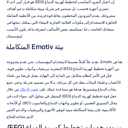
إن اختيار المزود المناسب لتخطيط كهربية الدماغ (EEG) هو قرار كبير. أنت لا 
تشتري أجهزة فحسب؛ بل تستثمر في شريك وبيئة متكاملة تدعم أهداف 
مشروعك. يقدم المزودون المختلفون نقاط قوة فريدة، من الأنظمة الشاملة 
الجاهزة للاستخدام إلى مكونات العلامة التجارية البيضاء التي يمكنك دمجها في 
منتجاتك الخاصة. دعنا نستكشف بعض الأساليب لمعرفة ما قد يكون الأنسب 
لمؤسستك.
بيئة Emotiv المتكاملة
هنا في Emotiv، نقدم حلاً كاملاً مصممًا لاستخدام المؤسسات. نحن نقدم مجموعة 
من أجهزة تخطيط كهربية الدماغ (EEG) المقترنة ببرمجيات وأدوات تطوير قوية. 
فكر في الأمر كنظام متكامل من البداية إلى النهاية. يعمل فريقنا من علماء 
الأعصاب وعلماء البيانات معك في كل مرحلة، بدءًا من تصميم تجربتك وحتى جمع 
بيانات الدماغ وتفسيرها. هدفنا هو مساعدة عملك على 
تحفيز الابتكار
 من خلال 
جعل قوة تخطيط كهربية الدماغ (EEG) المتنقل في متناول اليد. سواء كنت في 
مجال التسويق العصبي، أو تطوير واجهات الدماغ والحاسوب (BCI)، أو الأبحاث 
الأكاديمية، فإن بيئتنا المتكاملة مبنية لتوفير الأجهزة والبرمجيات والدعم الخبير 
الذي تحتاجه للنجاح.
مزودو خدمات تخطيط كهربية الدماغ (EEG) 