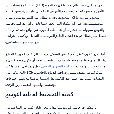
إذن، ما الذي يميز نظام تخطيط كهربية الدماغ (EEG) الجاهز للمؤسسات عن 
الأجهزة الاستهلاكية العادية؟ يرجع الأمر في الواقع إلى عاملين رئيسيين: قابلية 
التوسع والمرونة. قابليّة التوسع هي قدرة النظام على النمو مع مشروعك أو 
مؤسستك. وهذا يعني أنه يمكنك البدء ببعض سماعات الرأس لدراسة تجريبية 
والتوسع بسهولة إلى عشرات أو حتى مئات الأجهزة عبر مواقع متعددة دون أن 
يتعطل سير عملك. تم بناء النظام الجاهز للمؤسسات للتعامل مع كميات متزايدة 
من البيانات والمستخدمين.
أما المرونة فهي لا تقل أهمية. فمن الممكن تكييف نظام تخطيط كهربية الدماغ 
(EEG) المرن حقًا لمجموعة واسعة من التطبيقات. يجب أن تكون منصة الأجهزة 
والبرمجيات ذاتها مفيدة لـ 
دراسة التسويق العصبي
 حول ردود فعل المستهلكين 
تمامًا كما هي مفيدة لمشروع واجهة الدماغ والحاسوب (BCI) الذي يركز على 
التقنيات المساعدة. يضمن هذا التكيف بقاء استثمارك قيمًا مع تطور احتياجات 
مؤسستك وأسئلتها البحثية بمرور الوقت.
كيفية التخطيط لقابلية التوسع
إن التفكير في قابلية التوسع منذ البداية يوفر عليك الكثير من المتاعب في 
المستقبل. عندما تقوم بتقييم الحلول، لا تفكر فقط في احتياجاتك الفورية، بل فكر 