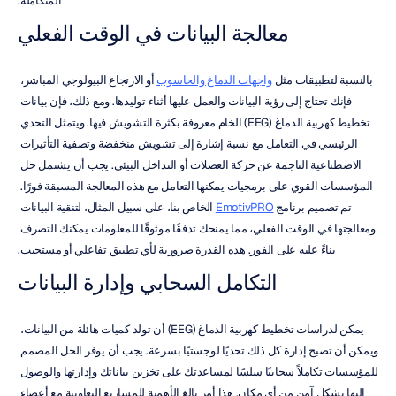
المتكاملة.
معالجة البيانات في الوقت الفعلي
بالنسبة لتطبيقات مثل 
واجهات الدماغ والحاسوب
 أو الارتجاع البيولوجي المباشر، 
فإنك تحتاج إلى رؤية البيانات والعمل عليها أثناء توليدها. ومع ذلك، فإن بيانات 
تخطيط كهربية الدماغ (EEG) الخام معروفة بكثرة التشويش فيها. ويتمثل التحدي 
الرئيسي في التعامل مع نسبة إشارة إلى تشويش منخفضة وتصفية التأثيرات 
الاصطناعية الناجمة عن حركة العضلات أو التداخل البيئي. يجب أن يشتمل حل 
المؤسسات القوي على برمجيات يمكنها التعامل مع هذه المعالجة المسبقة فورًا. 
تم تصميم برنامج 
EmotivPRO
 الخاص بنا، على سبيل المثال، لتنقية البيانات 
ومعالجتها في الوقت الفعلي، مما يمنحك تدفقًا موثوقًا للمعلومات يمكنك التصرف 
بناءً عليه على الفور. هذه القدرة ضرورية لأي تطبيق تفاعلي أو مستجيب.
التكامل السحابي وإدارة البيانات
يمكن لدراسات تخطيط كهربية الدماغ (EEG) أن تولد كميات هائلة من البيانات، 
ويمكن أن تصبح إدارة كل ذلك تحديًا لوجستيًا بسرعة. يجب أن يوفر الحل المصمم 
للمؤسسات تكاملاً سحابيًا سلسًا لمساعدتك على تخزين بياناتك وإدارتها والوصول 
إليها بشكل آمن من أي مكان. هذا أمر بالغ الأهمية للمشاريع التعاونية مع أعضاء 