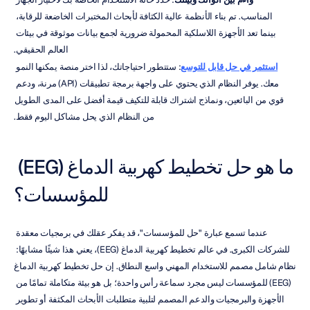
المناسب. تم بناء الأنظمة عالية الكثافة لأبحاث المختبرات الخاضعة للرقابة، 
بينما تعد الأجهزة اللاسلكية المحمولة ضرورية لجمع بيانات موثوقة في بيئات 
العالم الحقيقي.
استثمر في حل قابل للتوسع
: ستتطور احتياجاتك، لذا اختر منصة يمكنها النمو 
معك. يوفر النظام الذي يحتوي على واجهة برمجة تطبيقات (API) مرنة، ودعم 
قوي من البائعين، ونماذج اشتراك قابلة للتكيف قيمة أفضل على المدى الطويل 
من النظام الذي يحل مشاكل اليوم فقط.
ما هو حل تخطيط كهربية الدماغ (EEG) 
للمؤسسات؟
عندما تسمع عبارة "حل للمؤسسات"، قد يفكر عقلك في برمجيات معقدة 
للشركات الكبرى. في عالم تخطيط كهربية الدماغ (EEG)، يعني هذا شيئًا مشابهًا: 
نظام شامل مصمم للاستخدام المهني واسع النطاق. إن حل تخطيط كهربية الدماغ 
(EEG) للمؤسسات ليس مجرد سماعة رأس واحدة؛ بل هو بيئة متكاملة تمامًا من 
الأجهزة والبرمجيات والدعم المصمم لتلبية متطلبات الأبحاث المكثفة أو تطوير 