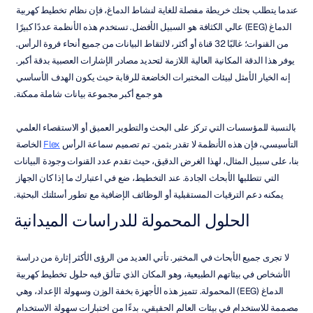
عندما يتطلب بحثك خريطة مفصلة للغاية لنشاط الدماغ، فإن نظام تخطيط كهربية 
الدماغ (EEG) عالي الكثافة هو السبيل الأفضل. تستخدم هذه الأنظمة عددًا كبيرًا 
من القنوات؛ غالبًا 32 قناة أو أكثر، لالتقاط البيانات من جميع أنحاء فروة الرأس. 
يوفر هذا الدقة المكانية العالية اللازمة لتحديد مصادر الإشارات العصبية بدقة أكبر. 
إنه الخيار الأمثل لبيئات المختبرات الخاضعة للرقابة حيث يكون الهدف الأساسي 
هو جمع أكبر مجموعة بيانات شاملة ممكنة.
بالنسبة للمؤسسات التي تركز على البحث والتطوير العميق أو الاستقصاء العلمي 
التأسيسي، فإن هذه الأنظمة لا تقدر بثمن. تم تصميم سماعة الرأس 
Flex
 الخاصة 
بنا، على سبيل المثال، لهذا الغرض الدقيق، حيث تقدم عدد القنوات وجودة البيانات 
التي تتطلبها الأبحاث الجادة. عند التخطيط، ضع في اعتبارك ما إذا كان الجهاز 
يمكنه دعم الترقيات المستقبلية أو الوظائف الإضافية مع تطور أسئلتك البحثية.
الحلول المحمولة للدراسات الميدانية
لا تجرى جميع الأبحاث في المختبر. تأتي العديد من الرؤى الأكثر إثارة من دراسة 
الأشخاص في بيئاتهم الطبيعية، وهو المكان الذي تتألق فيه حلول تخطيط كهربية 
الدماغ (EEG) المحمولة. تتميز هذه الأجهزة بخفة الوزن وسهولة الإعداد، وهي 
مصممة للاستخدام في بيئات العالم الحقيقي، بدءًا من اختبارات سهولة الاستخدام 