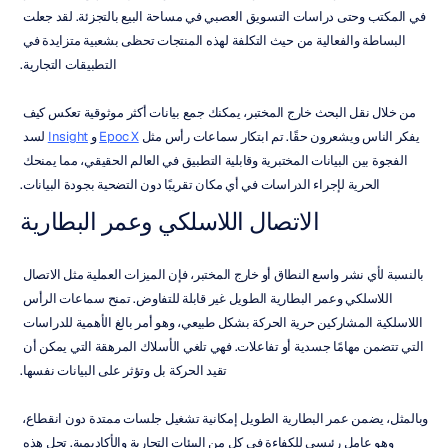
في المكتب وحتى دراسات التسويق العصبي في مساحة البيع بالتجزئة. لقد جعلت 
البساطة والفعالية من حيث التكلفة لهذه المنتجات تحظى بشعبية متزايدة في 
التطبيقات التجارية.
من خلال نقل البحث خارج المختبر، يمكنك جمع بيانات أكثر موثوقية تعكس كيف 
يفكر الناس ويشعرون حقًا. تم ابتكار سماعات رأس مثل 
Epoc X
 و 
Insight
 لسد 
الفجوة بين البيانات المختبرية وقابلية التطبيق في العالم الحقيقي، مما يمنحك 
الحرية لإجراء الدراسات في أي مكان تقريبًا دون التضحية بجودة البيانات.
الاتصال اللاسلكي وعمر البطارية
بالنسبة لأي نشر واسع النطاق أو خارج المختبر، فإن الميزات العملية مثل الاتصال 
اللاسلكي وعمر البطارية الطويل غير قابلة للتفاوض. تمنح سماعات الرأس 
اللاسلكية المشاركين حرية الحركة بشكل طبيعي، وهو أمر بالغ الأهمية للدراسات 
التي تتضمن مهامًا جسدية أو تفاعلات. فهي تلغي الأسلاك المرهقة التي يمكن أن 
تقيد الحركة بل وتؤثر على البيانات نفسها.
وبالمثل، يضمن عمر البطارية الطويل إمكانية تشغيل جلسات ممتدة دون انقطاع، 
وهو عامل رئيسي للكفاءة في كل من البيئات التجارية والأكاديمية. تحل هذه 