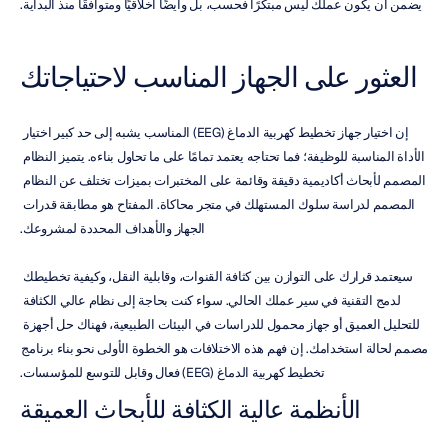
يضمن أن يكون عملك ليس مبتكرًا فحسب، بل وأيضًا أخلاقيًا ومتوافقًا منذ البداية.
العثور على الجهاز المناسب لاحتياجاتك
إن اختيار جهاز تخطيط كهربية الدماغ (EEG) المناسب يشبه إلى حد كبير اختيار 
الأداة المناسبة للوظيفة؛ فما تحتاجه يعتمد تمامًا على ما تحاول بناءه. يتميز النظام 
المصمم لأبحاث أكاديمية دقيقة وقائمة على المختبرات بميزات تختلف عن النظام 
المصمم لدراسة سلوك المستهلك في متجر محاكاة. المفتاح هو مطابقة قدرات 
الجهاز والأهداف المحددة لمشروعك.
سيعتمد قرارك على التوازن بين كثافة القنوات، وقابلية النقل، وكيفية تخطيطك 
لدمج التقنية في سير عملك الحالي. سواء كنت بحاجة إلى نظام عالي الكثافة 
للتحليل العميق أو جهاز محمول للدراسات في البيئات الطبيعية، فهناك حل أجهزة 
مصمم لحالة استخدامك. إن فهم هذه الاختلافات هو الخطوة الأولى نحو بناء برنامج 
تخطيط كهربية الدماغ (EEG) فعال وقابل للتوسع للمؤسسات.
الأنظمة عالية الكثافة للأبحاث العميقة