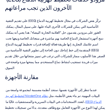
الآخرون الذين تجب مراعاتهم
تركّز بعض الشركات في مجال تخطيط كهربية الدماغ (EEG) على تقديم التقنية 
الأساسية التي يمكن للشركات الأخرى البناء عليها. على سبيل المثال، يمكنك 
العثور على مزودين يقدمون حل "العلامة التجارية البيضاء". هذا يعني أنه يمكنك 
دمج أجهزة استشعار الدماغ الخاصة بهم مباشرة في منتجاتك الخاصة وبيعها تحت 
اسم علامتك التجارية. إنها طريقة فعالة لإضافة قدرات تخطيط كهربية الدماغ 
(EEG) المتقدمة إلى خط إنتاجك دون الحاجة إلى تطوير التقنية الأساسية من 
الصفر. هذا الأسلوب ممتاز للشركات التي ترغب في تمييز منتجاتها من خلال تقديم 
ميزات فريدة تستجيب لنشاط دماغ المستخدم، مما يمنحها ميزة واضحة في 
السوق.
مقارنة الأجهزة
عندما تنظر إلى الأجهزة نفسها، ستجد أنظمة مصممة لمجموعة واسعة من 
البيئات المهنية. تم بناء بعض الأنظمة، مثل 
نظام NicoletOne لتخطيط كهربية 
الدماغ (EEG)
، لتعدد الاستخدامات في البيئات السريرية والمستشفيات. غالبًا ما 
يمكن لهذا النوع من الأجهزة التعامل مع وظائف متعددة، بدءًا من تسجيلات تخطيط 