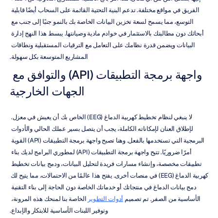
الفريق في مواقع مختلفة. تدعم البنية التحتية القائمة على السحاب أيضًا قابلية 
التوسع، مما يسمح لسعة تخزين البيانات الخاصة بك بالنمو جنبًا إلى جنب مع 
أبحاثك دون مطالبتك بالاستثمار في خوادم مادية وصيانتها. يبسط هذا النهج إدارة 
البيانات ويضمن قدرة نظامك على التعامل مع الترقيات المستقبلية ونطاقات 
المشاريع المتوسعة بكل سهولة.
واجهة برمجة التطبيقات (API) والتوافق مع 
الجهات الخارجية
لا ينبغي لنظام تخطيط كهربية الدماغ (EEG) الخاص بك أن يعيش في معزل. 
لإطلاق العنان لإمكاناته الكاملة، يجب أن يتصل بسير عملك الحالي والأدوات 
البرمجية التي تستخدمها بالفعل. وهنا تصبح واجهة برمجة التطبيقات (API) القوية 
أمرًا ضروريًا. تتيح واجهة برمجة التطبيقات (API) لمطوري البرامج لديك بناء 
تطبيقات مخصصة، وإنشاء مسارات فريدة لتحليل البيانات، ودمج بيانات تخطيط 
كهربية الدماغ (EEG) في منصات أخرى. يفتح هذا عالمًا من الاحتمالات، مما يتيح لك 
دمج بيانات الدماغ في منتجاتك أو خدماتك الخاصة دون الحاجة إلى بناء التقنية 
الأساسية من الصفر. تم تصميم 
أدوات التطوير
 الخاصة بنا لمنحك هذه المرونة، 
وتوفير اللبنات الأساسية للابتكار والإبداع.