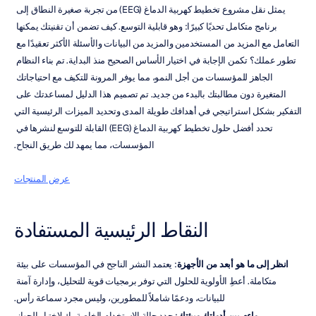
يمثل نقل مشروع تخطيط كهربية الدماغ (EEG) من تجربة صغيرة النطاق إلى 
برنامج متكامل تحديًا كبيرًا: وهو قابلية التوسع. كيف تضمن أن تقنيتك يمكنها 
التعامل مع المزيد من المستخدمين والمزيد من البيانات والأسئلة الأكثر تعقيدًا مع 
تطور عملك؟ تكمن الإجابة في اختيار الأساس الصحيح منذ البداية. تم بناء النظام 
الجاهز للمؤسسات من أجل النمو، مما يوفر المرونة للتكيف مع احتياجاتك 
المتغيرة دون مطالبتك بالبدء من جديد. تم تصميم هذا الدليل لمساعدتك على 
التفكير بشكل استراتيجي في أهدافك طويلة المدى وتحديد الميزات الرئيسية التي 
تحدد أفضل حلول تخطيط كهربية الدماغ (EEG) القابلة للتوسع لنشرها في 
المؤسسات، مما يمهد لك طريق النجاح.
عرض المنتجات
النقاط الرئيسية المستفادة
انظر إلى ما هو أبعد من الأجهزة
: يعتمد النشر الناجح في المؤسسات على بيئة 
متكاملة. أعطِ الأولوية للحلول التي توفر برمجيات قوية للتحليل، وإدارة آمنة 
للبيانات، ودعمًا شاملاً للمطورين، وليس مجرد سماعة رأس.
واءم بين أدواتك وبيئتك
: حدد حالة الاستخدام الخاصة بك لاختيار الجهاز 