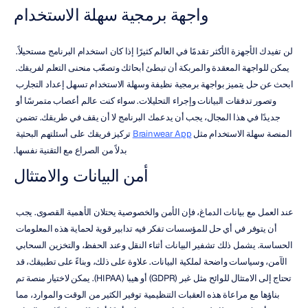
واجهة برمجية سهلة الاستخدام
لن تفيدك الأجهزة الأكثر تقدمًا في العالم كثيرًا إذا كان استخدام البرنامج مستحيلاً. 
يمكن للواجهة المعقدة والمربكة أن تبطئ أبحاثك وتصعّب منحنى التعلم لفريقك. 
ابحث عن حل يتميز بواجهة برمجية نظيفة وسهلة الاستخدام تسهل إعداد التجارب 
وتصور تدفقات البيانات وإجراء التحليلات. سواء كنت عالم أعصاب متمرسًا أو 
جديدًا في هذا المجال، يجب أن يدعمك البرنامج لا أن يقف في طريقك. تضمن 
المنصة سهلة الاستخدام مثل 
Brainwear App
 تركيز فريقك على أسئلتهم البحثية 
بدلاً من الصراع مع التقنية نفسها.
أمن البيانات والامتثال
عند العمل مع بيانات الدماغ، فإن الأمن والخصوصية يحتلان الأهمية القصوى. يجب 
أن يتوفر في أي حل للمؤسسات تفكر فيه تدابير قوية لحماية هذه المعلومات 
الحساسة. يشمل ذلك تشفير البيانات أثناء النقل وعند الحفظ، والتخزين السحابي 
الآمن، وسياسات واضحة لملكية البيانات. علاوة على ذلك، وبناءً على تطبيقك، قد 
تحتاج إلى الامتثال للوائح مثل غبر (GDPR) أو هيبا (HIPAA). يمكن لاختيار منصة تم 
بناؤها مع مراعاة هذه العقبات التنظيمية توفير الكثير من الوقت والموارد، مما 