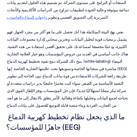
المنتجات أو البرامج على مستوى الشركة. تم تصميم هذه الحلول لتقديم بيانات 
دماغية موثوقة وعالية الجودة لتطبيقات تتراوح من الدراسات الأكاديمية والأبحاث 
السريرية إلى التسويق العصبي وتطوير 
واجهات الدماغ والحاسوب
.
يعني نهج البيئة المتكاملة هذا أنك تحصل على ما هو أكثر من مجرد الجهاز. فهو 
يشمل برمجيات قوية لتحليل البيانات، وتخزين سحابي لإدارة مجموعات البيانات 
الكبيرة، ودعمًا مخصصًا لمساعدتك على تحقيق أقصى استفادة من هذه التقنية. 
هناك جانب أساسي في العديد من عروض المؤسسات وهو خيار العلامة التجارية 
البيضاء (white-labeling). يتيح ذلك للشركة دمج تقنية تخطيط كهربية الدماغ 
(EEG) مباشرة في منتجاتها الخاصة وتسويقها تحت علامتها التجارية الخاصة. إنها 
طريقة رائعة للشركات للاستفادة من قوة بيانات الدماغ دون الحاجة إلى تطوير 
التقنية الأساسية من الصفر. سواء كنت مختبرًا جامعيًا يدير دراسات متعددة أو 
شركة تبكر منتجًا استهلاكيًا جديدًا، فإن حل المؤسسات يوفر الإطار القوي الذي 
تحتاجه لجمع البيانات وتحليلها بكفاءة وفعالية. الأمر يتعلق بالانتقال إلى ما هو أبعد 
من التجارب الفردية وبناء منصة قابلة للتوسع للحصول على بيانات الدماغ.
ما الذي يجعل نظام تخطيط كهربية الدماغ 
(EEG) جاهزًا للمؤسسات؟