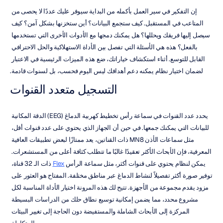
إن التفكير في سير العمل بأكمله من البداية سيوفر عليك عددًا لا يحصى من 
المتاعب في المستقبل. كيف ستجمع البيانات؟ أين ستخزنها بشكل آمن؟ كيف 
سيصل إليها فريقك ويحللها؟ هل يمكنك دمجها مع الأدوات الأخرى التي تستخدمها 
بالفعل؟ هذه هي الأسئلة التي تفصل بين الأداة الاستهلاكية والحل الاحترافي 
القابل للتوسع. أثناء استكشاف خياراتك، ضع هذه الميزات الرئيسية في الاعتبار 
لضمان اختيار نظام يمكنه دعم أهدافك ليس اليوم فحسب، بل لسنوات قادمة.
التسجيل متعدد القنوات
يحدد عدد القنوات في سماعة رأس تخطيط كهربية الدماغ (EEG) الدقة المكانية 
للبيانات التي يمكنك جمعها. في حين أن الجهاز الذي يحتوي على عدد قنوات أقل، 
مثل سماعات الأذن MN8 ذات القناتين، يعد ممتازًا لبعض تطبيقات العافية 
المعرفية، فإن الأبحاث الأكثر تعقيدًا غالبًا ما تتطلب كثافة أعلى من المستشعرات. 
يمكن لنظام يحتوي على قنوات أكثر، مثل سماعة الرأس 
Flex
 ذات الـ 32 قناة، 
توفير صورة أكثر تفصيلاً لنشاط الدماغ عبر مناطق مختلفة. المفتاح هو العثور على 
مزود يقدم مجموعة من الأجهزة. تتيح لك هذه المرونة اختيار الأداة المناسبة لكل 
مشروع محدد، مما يضمن إمكانية توسيع نطاق حلك من الدراسات البسيطة 
المركزة إلى الأبحاث الشاملة والمستفيضة دون الحاجة إلى تغيير البيئات 