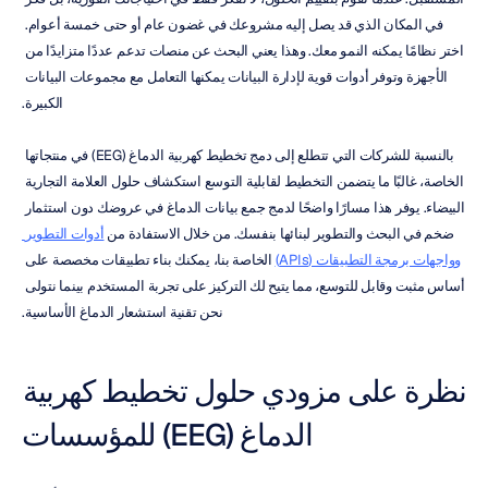
في المكان الذي قد يصل إليه مشروعك في غضون عام أو حتى خمسة أعوام. 
اختر نظامًا يمكنه النمو معك. وهذا يعني البحث عن منصات تدعم عددًا متزايدًا من 
الأجهزة وتوفر أدوات قوية لإدارة البيانات يمكنها التعامل مع مجموعات البيانات 
الكبيرة.
بالنسبة للشركات التي تتطلع إلى دمج تخطيط كهربية الدماغ (EEG) في منتجاتها 
الخاصة، غالبًا ما يتضمن التخطيط لقابلية التوسع استكشاف حلول العلامة التجارية 
البيضاء. يوفر هذا مسارًا واضحًا لدمج جمع بيانات الدماغ في عروضك دون استثمار 
ضخم في البحث والتطوير لبنائها بنفسك. من خلال الاستفادة من 
أدوات التطوير 
وواجهات برمجة التطبيقات (APIs)
 الخاصة بنا، يمكنك بناء تطبيقات مخصصة على 
أساس مثبت وقابل للتوسع، مما يتيح لك التركيز على تجربة المستخدم بينما نتولى 
نحن تقنية استشعار الدماغ الأساسية.
نظرة على مزودي حلول تخطيط كهربية 
الدماغ (EEG) للمؤسسات