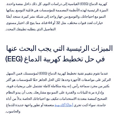
كهربية الدماغ (EEG) القياسية إلى دراسات النوم، كل ذلك داخل منصة واحدة. 
الميزة الرئيسية لهذه الأنظمة المصممة للمؤسسات هي قابلية التوسع. يمكنها 
النمو مع احتياجاتك، والتوسع من جهاز واحد إلى شبكة نشر كبيرة. ستجد أيضًا 
خيارات لعدد قنوات مختلف، مثل 32 أو 44 قناة، مما يتيح لك اختيار مستوى 
التفاصيل الذي يتطلبه تطبيقك المحدد.
الميزات الرئيسية التي يجب البحث عنها 
في حل تخطيط كهربية الدماغ (EEG)
عندما تقوم بتقييم تقنية تخطيط كهربية الدماغ (EEG) لمؤسستك، فمن السهل 
التركيز على مواصفات الأجهزة وحدها. لكن الحل الجاهز حقًا للمؤسسات هو أكثر 
بكثير من مجرد سماعة رأس. إنه بيئة متكاملة كاملة تشتمل على برمجيات قوية، 
وإدارة مرنة للبيانات، والقدرة على النمو مع مشاريعك. يجب أن يبدو النظام 
الصحيح كمنصة متعددة الاستخدامات تتكيف مع احتياجاتك الخاصة بدلاً من أداة 
جامدة، سواء كنت تجري 
أبحاثًا أكاديمية
 متعمقة أو تطور واجهة جديدة للدماغ 
والحاسوب.