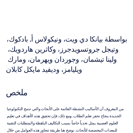
دوك
تران
تم
التحديث
في
29‏/09‏/2017
بواسطة بيانكا دي ويت، ونيكولاس أ. بادكوك، 
وتيجل جروتسويدجرز، وكاثرين هاردويك، 
ولينا تيشمان، وجوردان ويهرمان، ومارك 
ويليامز، وديفيد مايكل كابلان
ملخص
من المعروف أن الأساليب النشطة القائمة على الأبحاث والتي تدمج التكنولوجيا 
الجديدة بنجاح تحفز تعلم الطلاب. ومع ذلك، فإن تحقيق هذه الأهداف في تعليم 
العلوم العصبية يمثل تحدياً خاصاً بسبب التكاليف الباهظة والمتطلبات التقنية 
للمعدات المخصصة للأبحاث. نوضح هنا طريقة تتجاوز هذه العوامل من خلال 