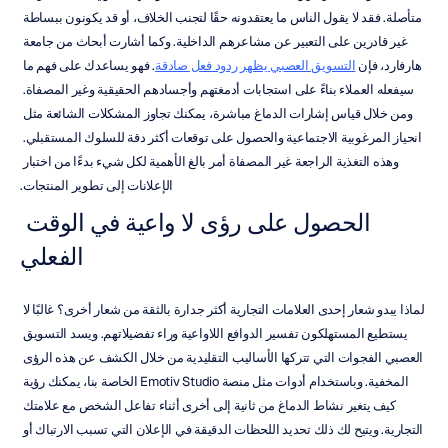
متأصلة. فقد لا يقول الناس ما يعتقدونه حقًا لتجنب الخلاف، أو قد يكونون ببساطة 
غير قادرين على التعبير عن مشاعرهم الداخلية. وكما أشارت أبحاث من جامعة 
هارفارد، فإن 
التسويق العصبي يظهر ردود فعل صادقة
. فهو يساعدك على فهم ما 
سيفعله العملاء بناءً على استجابات أدمغتهم وأجسادهم الحقيقية وغير المصفاة. 
ومن خلال قياس إشارات الدماغ مباشرة، يمكنك تجاوز المشكلات الشائعة مثل 
انحياز المرغوبية الاجتماعية والحصول على توقعات أكثر دقة للسلوك المستقبلي. 
وهذه التغذية الراجعة غير المصفاة أمر بالغ الأهمية لكل شيء بدءًا من اختبار 
الإعلانات إلى تطوير المنتجات.
الحصول على رؤى لا واعية في الوقت 
الفعلي
لماذا يبدو شعار إحدى العلامات التجارية أكثر جدارة بالثقة من شعار أخرى؟ غالبًا لا 
يستطيع المستهلكون تفسير الدوافع اللاواعية وراء تفضيلاتهم. ويسد التسويق 
العصبي الفجوات التي تتركها الأساليب التقليدية من خلال الكشف عن هذه الرؤى 
المخفية. وباستخدام أدوات مثل منصة Emotiv Studio الخاصة بنا، يمكنك رؤية 
كيف يتغير نشاط الدماغ من ثانية إلى أخرى أثناء تفاعل الشخص مع علامتك 
التجارية. ويتيح لك ذلك تحديد اللحظات الدقيقة في الإعلان التي تسبب الارتباك أو 