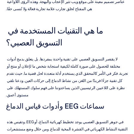
عناصر تصميم معينة على موقع ويب تثير الإعجاب والبهجة. وهذه الرؤى اللاواعية 
هي المفتاح لخلق تجارب علامة تجارية فعالة ولا تُنسى حقًا.
ما هي التقنيات المستخدمة في 
التسويق العصبي؟
لا يقتصر التسويق العصبي على تقنية واحدة بمفردها. بل يتعلق بدمج أدوات 
مختلفة للحصول على صورة كاملة لكيفية استجابة شخص ما لإعلان أو منتج أو 
تجربة. فكر في الأمر كالمحقق الذي يستخدم أدلة متعددة لحل قضية ما. حيث تقدم 
كل تقنية جزءًا فريدًا من اللغز، من نشاط الدماغ إلى حركات العين. ودعنا نلقي 
نظرة على اللاعبين الرئيسيين الذين يساعدوننا على فهم سلوك المستهلك على 
مستوى أعمق.
سماعات EEG وأدوات قياس الدماغ
في جوهر التسويق العصبي يوجد تخطيط كهربائية الدماغ، أو EEG. وتقيس هذه 
التقنية النشاط الكهربائي في القشرة المخية للدماغ. ومن خلال وضع مستشعرات 