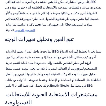
EEG على رأس المشارك، يمكن للباحثين الكشف عن الموجات الدماغية التي 
تقدم رؤى مباشرة للعمليات المعرفية والاستجابات العاطفية أثناء حدوثها. وهذه هي 
الطريقة التي يمكنك من خلالها معرفة ما إذا كان شخص ما متفاعلاً أو مرتبكًا أو 
متحمسًا لما يختبره. وهي طريقة قوية للحصول على نظرة موضوعية لكيفية تأثير 
موادك التسويقية فعليًا على جمهورك، مما يجعلها ركيزة أساسية لدراسات 
التسويق العصبي
 الحديثة.
تتبع العين وتحليل تعبيرات الوجه
بينما يخبرنا تخطيط كهربائية الدماغ (EEG) بما يحدث داخل الدماغ، تظهر لنا أدوات 
أخرى كيف يتفاعل الأشخاص مع العالم ماديًا. وتستخدم تقنية تتبع العين كاميرا 
لرؤية أين ينظر الشخص بالضبط وإلى متى. وهذا مفيد للغاية لتقييم تجربة 
المستخدم لموقع ويب أو الفعالية البصرية لإعلان ما. وفي الوقت نفسه، يلتقط 
تحليل تعبيرات الوجه الحركات الدقيقة للوجه ويفك شفرتها لتقييم ردود الفعل 
العاطفية مثل السعادة أو المفاجأة أو الإحباط. وعندما تجمع هذه الأدوات مع بيانات 
EEG في منصة مثل Emotiv Studio، فإنك تحصل على قصة أكثر ثراءً بكثير.
مستشعرات الاستجابة الحيوية للاستجابات 
الفسيولوجية