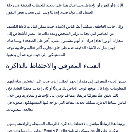
الإثارة أو الفرح أو الإحباط. ويساعدك هذا على تحديد اللحظات الدقيقة في رحلة 
العميل التي تولد صدى إيجابيًا وتلك التي تسبب بعض النفور.
وإلى جانب العاطفة، يمكنك أيضًا قياس الانتباه. حيث يمكن لبيانات EEG الكشف 
عن العناصر التي تجذب تركيز الشخص ومدة ذلك. هل ينظر الأشخاص إلى 
شعارك، أو زر اتخاذ إجراء، أم أنهم مشتتون بشيء آخر على الصفحة؟ ويساعدك 
فهم إشارات الانتباه الدقيقة هذه على خلق تجارب أكثر فعالية وجاذبية توجه 
المستهلكين إلى حيث تريدهم أن يذهبوا.
العبء المعرفي والاحتفاظ بالذاكرة
يشير العبء المعرفي إلى مقدار الجهد العقلي الذي يجب على الشخص بذله لفهم 
المعلومات. وإذا كان موقع الويب الخاص بك مربكًا أو كان إعلانك معقدًا للغاية، فإن 
ذلك يخلق عبئًا معرفيًا مرتفعًا، مما قد يؤدي إلى الإحباط والمغادرة. ومن خلال 
قياس نشاط الدماغ، يمكنك تحديد النقاط التي يواجه فيها المستهلكون صعوبة في 
معالجة المعلومات.
يرتبط هذا ارتباطًا مباشرًا بالاحتفاظ بالذاكرة. فالرسالة البسيطة والواضحة يسهل 
تذكرها على الأرجح. ويمكن لبرنامج Emotiv Studio الخاص بنا مساعدتك في 