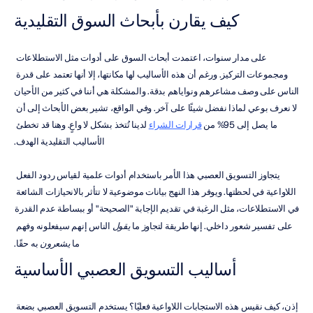
كيف يقارن بأبحاث السوق التقليدية
على مدار سنوات، اعتمدت أبحاث السوق على أدوات مثل الاستطلاعات 
ومجموعات التركيز. ورغم أن هذه الأساليب لها مكانتها، إلا أنها تعتمد على قدرة 
الناس على وصف مشاعرهم ونواياهم بدقة. والمشكلة هي أننا في كثير من الأحيان 
لا نعرف بوعي لماذا نفضل شيئًا على آخر. وفي الواقع، تشير بعض الأبحاث إلى أن 
ما يصل إلى 95% من 
قرارات الشراء
 لدينا تُتخذ بشكل لا واعٍ. وهنا قد تخطئ 
الأساليب التقليدية الهدف.
يتجاوز التسويق العصبي هذا الأمر باستخدام أدوات علمية لقياس ردود الفعل 
اللاواعية في لحظتها. ويوفر هذا النهج بيانات موضوعية لا تتأثر بالانحيازات الشائعة 
في الاستطلاعات، مثل الرغبة في تقديم الإجابة "الصحيحة" أو ببساطة عدم القدرة 
على تفسير شعور داخلي. إنها طريقة لتجاوز ما 
يقول
 الناس إنهم سيفعلونه وفهم 
ما 
يشعرون
 به حقًا.
أساليب التسويق العصبي الأساسية
إذن، كيف نقيس هذه الاستجابات اللاواعية فعليًا؟ يستخدم التسويق العصبي بضعة 