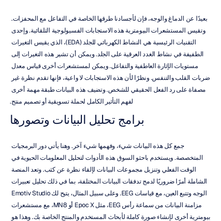
بعيدًا عن الدماغ والوجه، فإن لأجسادنا طرقها الخاصة في التفاعل مع المحفزات. 
وتقيس المستشعرات البيومترية هذه الاستجابات الفسيولوجية التلقائية. وإحدى 
التقنيات الرئيسية هي النشاط الكهربائي للجلد (EDA)، الذي يقيس التغيرات 
الطفيفة في نشاط الغدد العرقية على الجلد. ويمكن أن تشير هذه التغيرات إلى 
مستويات الإثارة العاطفية والتفاعل. ويمكن لمستشعرات أخرى قياس معدل 
ضربات القلب والتنفس. ونظرًا لأن هذه الاستجابات لا واعية، فإنها تقدم نظرة غير 
مصفاة على رد الفعل الحقيقي للشخص. وتضيف هذه البيانات طبقة مهمة أخرى 
لفهم التأثير الكامل لحملة تسويقية أو تصميم منتج.
برامج تحليل البيانات وتصورها
جمع كل هذه البيانات شيء، وفهمها شيء آخر. وهنا يأتي دور البرمجيات 
المتخصصة. ويستخدم باحثو السوق هذه الأدوات لتحليل المعلومات الحيوية في 
الوقت الفعلي وتنزيل مجموعات البيانات لإلقاء نظرة عن كثب. وتعد المنصة 
الشاملة أمرًا ضروريًا لدمج تدفقات البيانات المختلفة، بما في ذلك تحليل تعبيرات 
الوجه وتتبع العين، مع قياسات EEG. وعلى سبيل المثال، يتيح لك Emotiv Studio 
مزامنة البيانات من سماعة رأس EEG، مثل Epoc X أو MN8، مع مستشعرات 
بيومترية أخرى لإنشاء صورة كاملة لأبحاث المستخدم والمنتج الخاصة بك. وهذا هو 