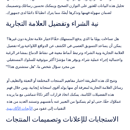
تحليل هذه البيانات للعثور على التوازن الصحيح. ويمكنك تحسين رسائلك وتصميمك 
لضمان سهولة فهمها وتذكرها أيضًا، مما يترك انطباعًا دائمًا لدى جمهورك.
نية الشراء وتفضيل العلامة التجارية
هل تساءلت يومًا ما الذي يدفع المستهلك حقًا لاختيار علامة تجارية دون غيرها؟ 
يمكن أن يساعد التسويق العصبي في الكشف عن الدوافع اللاواعية وراء تفضيل 
العلامة التجارية ونية الشراء. وترتبط أنماط معينة في نشاط الدماغ بمشاعر الرغبة 
واحتمالية إجراء عملية شراء. ويوفر هذا مؤشرًا أكثر موثوقية للسلوك المستقبلي 
من مجرد سؤال شخص ما، "هل ستشتري هذا؟"
وتتيح لك هذه الطريقة اختبار مفاهيم المنتجات المختلفة أو التعبئة والتغليف أو 
رسائل العلامة التجارية لمعرفة أي منها يولد أقوى استجابة إيجابية. ومن خلال فهم 
هذه التفضيلات الكامنة، يمكنك اتخاذ قرارات أكثر ذكاءً تتماشى مع ما يريده 
عملاؤك حقًا، حتى لو لم يتمكنوا من التعبير عنه بأنفسهم. وتستند العديد من هذه 
التقنيات إلى عقود من 
الأبحاث الأكاديمية
.
الاستجابات للإعلانات وتصميمات المنتجات