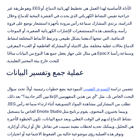
الأداة الأساسية لهذا العمل هي تخطيط كهربائية الدماغ، أو EEG. وهو طريقة غير 
جراحية تقيس النشاط الكهربائي الذي يحدث في القشرة المخية للدماغ. وخلال 
الدراسة، يرتدي المشارك سماعة رأس مزودة بأجهزة استشعار توضع على فروة 
رأسه. وتكتشف هذه المستشعرات الإشارات الكهربائية الصغيرة، أو الموجات 
الدماغية، التي تنتجها أدمغتنا بشكل طبيعي. وترتبط الأنماط المختلفة لنشاط 
الدماغ بحالات عقلية مختلفة، مثل الانتباه أو المشاركة العاطفية أو العبء المعرفي. 
وسماعة رأسنا Epoc X هي مثال على جهاز يجعل جمع هذا النوع من البيانات متاحًا 
للبحث خارج بيئة المختبر التقليدية.
عملية جمع وتفسير البيانات
تتضمن دراسة 
التسويق العصبي
 النموذجية بضع خطوات رئيسية. أولاً، تحدد سؤال 
البحث الخاص بك، مثل "أي من هذين المفهومين الإعلانيين أكثر جاذبية؟" بعد ذلك، 
تطلب من المشاركين مشاهدة المواد التسويقية أثناء ارتداء سماعة رأس EEG. 
وبينما يختبرون المحتوى، يقوم برنامج مثل Emotiv Studio الخاص بنا بتسجيل 
نشاط الدماغ لديهم في الوقت الفعلي. وبعد جمع البيانات، تكون الخطوة الأخيرة 
هي التحليل. ويمكنك تحديد لحظات معينة تسببت في تفاعل عالٍ أو ارتباك أو إثارة. 
وتوفر هذه العملية رؤى موضوعية خالية من الضغوط الاجتماعية أو انحيازات 