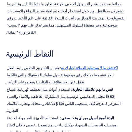
بحائط مسدود. يقدم التسويق العصبي طريقة لتجاوز ما يقوله الناس وقياس ما 
يشعرون به بالفعل. من خلال استخدام أدوات لمراقبة نشاط الدماغ والاستجابات 
الفسيولوجية، يوفر هذا المجال من أبحاث السوق القائمة على علم الأعصاب رؤى 
موضوعية وغير مصفاة لسلوك المستهلك، مما يساعدك على فهم "السبب" 
الكامن وراء "الماذا".
النقاط الرئيسية
اكتشف ما لا يستطيع العملاء إخبارك به
: يقيس التسويق العصبي ردود الفعل 
اللاواعية، مما يمنحك رؤى موضوعية حول سلوك المستهلك والتي غالبًا ما 
تغفل عنها الاستطلاعات التقليدية ومجموعات التركيز.
قس ما يهم علامتك التجارية
: استخدم أدوات مثل تخطيط كهربائية الدماغ 
(EEG) لتحليل المقاييس الرئيسية مثل المشاركة العاطفية والانتباه والعبء 
المعرفي لمعرفة كيف يستجيب الناس حقًا لإعلاناتك ومنتجاتك وتجارب علامتك 
التجارية.
البدء أصبح أسهل من أي وقت مضى
: باستخدام الأجهزة المحمولة الحديثة 
ومنصات البرمجيات البديهية، يمكنك بناء برنامج تسويق عصبي داخلي لاتخاذ 