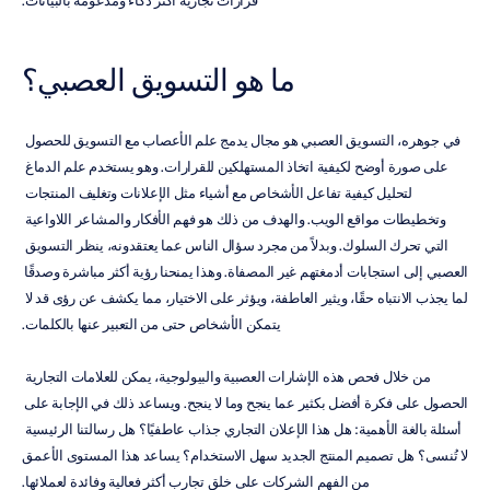
قرارات تجارية أكثر ذكاءً ومدعومة بالبيانات.
ما هو التسويق العصبي؟
في جوهره، التسويق العصبي هو مجال يدمج علم الأعصاب مع التسويق للحصول 
على صورة أوضح لكيفية اتخاذ المستهلكين للقرارات. وهو يستخدم علم الدماغ 
لتحليل كيفية تفاعل الأشخاص مع أشياء مثل الإعلانات وتغليف المنتجات 
وتخطيطات مواقع الويب. والهدف من ذلك هو فهم الأفكار والمشاعر اللاواعية 
التي تحرك السلوك. وبدلاً من مجرد سؤال الناس عما يعتقدونه، ينظر التسويق 
العصبي إلى استجابات أدمغتهم غير المصفاة. وهذا يمنحنا رؤية أكثر مباشرة وصدقًا 
لما يجذب الانتباه حقًا، ويثير العاطفة، ويؤثر على الاختيار، مما يكشف عن رؤى قد لا 
يتمكن الأشخاص حتى من التعبير عنها بالكلمات.
من خلال فحص هذه الإشارات العصبية والبيولوجية، يمكن للعلامات التجارية 
الحصول على فكرة أفضل بكثير عما ينجح وما لا ينجح. ويساعد ذلك في الإجابة على 
أسئلة بالغة الأهمية: هل هذا الإعلان التجاري جذاب عاطفيًا؟ هل رسالتنا الرئيسية 
لا تُنسى؟ هل تصميم المنتج الجديد سهل الاستخدام؟ يساعد هذا المستوى الأعمق 
من الفهم الشركات على خلق تجارب أكثر فعالية وفائدة لعملائها.