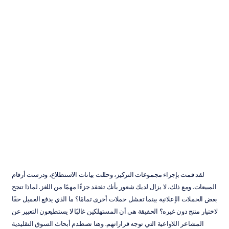
أبحاث
سوق
علم
الأعصاب:
ما
هي
ولماذا
تهمنا؟
Emotiv
تم
التحديث
في
لقد قمت بإجراء مجموعات التركيز، وحللت بيانات الاستطلاع، ودرست أرقام 
المبيعات. ومع ذلك، لا يزال لديك شعور بأنك تفتقد جزءًا مهمًا من اللغز. لماذا تنجح 
بعض الحملات الإعلانية بينما تفشل حملات أخرى تمامًا؟ ما الذي يدفع العميل حقًا 
لاختيار منتج دون غيره؟ الحقيقة هي أن المستهلكين غالبًا لا يستطيعون التعبير عن 
المشاعر اللاواعية التي توجه قراراتهم. وهنا تصطدم أبحاث السوق التقليدية 