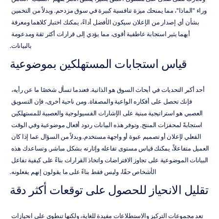
وراء "الماذا"، مما يمنحك ميزة تنافسية كبيرة في سوق مزدحم. وبدلاً من التخمين 
بشأن أي إصدار من الإعلان سيكون الأفضل أداءً، يمكنك اختبار كلاهما ومعرفة 
أيهما يثير استجابة عاطفية أقوى، مما يؤدي إلى قرارات أكثر ثقة ومدعومة 
بالبيانات.
قياس استجابات المستهلكين بموضوعية
أحد أكبر التحديات في أبحاث السوق هو الذاتية. فعندما تسأل شخصًا ما عن رأيه، 
فإنك تحصل على أفكاره الواعية والمصفاة. ومن ناحية أخرى، فإن التسويق 
العصبي هو استراتيجية مبنية على الإشارات الفسيولوجية والعصبية للمستهلكين 
استجابةً لمحفزات المنتج. وتوفر هذه البيانات ردود أفعال موضوعية وفي الوقت 
الفعلي لإعلان أو تصميم عبوة أو واجهة مستخدم. وبدلاً من السؤال عما إذا كان 
العميل متفاعلاً، يمكنك قياس مستوى تفاعله وإثارته بشكل مباشر. وتساعدك هذه 
البيانات الموضوعية على تجاوز الافتراضات واتخاذ القرارات بناءً على كيفية تفاعل 
الأشخاص حقًا، وليس فقط بناءً على ما يقولون إنهم يفعلونه.
تقليل الانحياز للحصول على توقعات أكثر دقة
تعد مجموعات التركيز والاستطلاعات مفيدة للغاية، ولكنها تنطوي على انحيازات 