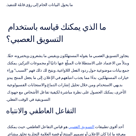
ما يحول البيانات الخام إلى رؤى قابلة للتنفيذ.
ما الذي يمكنك قياسه باستخدام 
التسويق العصبي؟
يتجاوز التسويق العصبي ما يقوله المستهلكون ويقيس ما يشعرون ويختبرونه حقًا. 
وبدلاً من الاعتماد على الاستطلاعات المبلّغ عنها ذاتيًا أو مجموعات التركيز، يمكنك 
جمع بيانات موضوعية حول ردود الفعل اللاواعية. ويتيح لك ذلك فهم "السبب" وراء 
خيارات المستهلكين، بدءًا مما يجذب انتباههم في الإعلان إلى ما يجعل المنتج يبدو 
بديهي الاستخدام. ومن خلال تحليل إشارات الدماغ والاستجابات الفسيولوجية 
الأخرى، يمكنك الحصول على نظرة مباشرة لكيفية تفاعل الأشخاص مع جهودك 
التسويقية في الوقت الفعلي.
التفاعل العاطفي والانتباه
أحد أقوى تطبيقات 
التسويق العصبي
 هو قياس التفاعل العاطفي. حيث يمكنك 
معرفة ما إذا كان الإعلان أو تصميم المنتج أو قصة العلامة التجارية تخلق مشاعر 