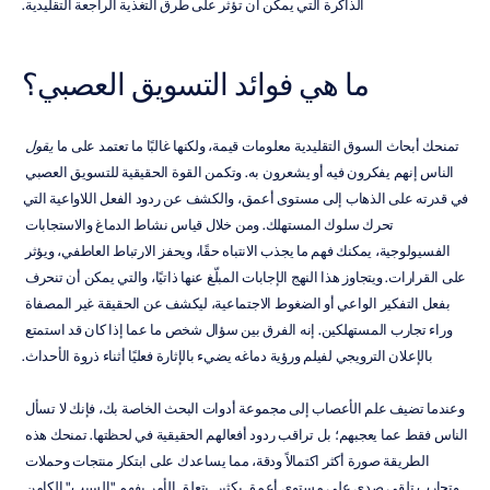
الذاكرة التي يمكن أن تؤثر على طرق التغذية الراجعة التقليدية.
ما هي فوائد التسويق العصبي؟
تمنحك أبحاث السوق التقليدية معلومات قيمة، ولكنها غالبًا ما تعتمد على ما 
يقول
الناس إنهم يفكرون فيه أو يشعرون به. وتكمن القوة الحقيقية للتسويق العصبي 
في قدرته على الذهاب إلى مستوى أعمق، والكشف عن ردود الفعل اللاواعية التي 
تحرك سلوك المستهلك. ومن خلال قياس نشاط الدماغ والاستجابات 
الفسيولوجية، يمكنك فهم ما يجذب الانتباه حقًا، ويحفز الارتباط العاطفي، ويؤثر 
على القرارات. ويتجاوز هذا النهج الإجابات المبلّغ عنها ذاتيًا، والتي يمكن أن تنحرف 
بفعل التفكير الواعي أو الضغوط الاجتماعية، ليكشف عن الحقيقة غير المصفاة 
وراء تجارب المستهلكين. إنه الفرق بين سؤال شخص ما عما إذا كان قد استمتع 
بالإعلان الترويجي لفيلم ورؤية دماغه يضيء بالإثارة فعليًا أثناء ذروة الأحداث.
وعندما تضيف علم الأعصاب إلى مجموعة أدوات البحث الخاصة بك، فإنك لا تسأل 
الناس فقط عما يعجبهم؛ بل تراقب ردود أفعالهم الحقيقية في لحظتها. تمنحك هذه 
الطريقة صورة أكثر اكتمالاً ودقة، مما يساعدك على ابتكار منتجات وحملات 
وتجارب تلقى صدى على مستوى أعمق بكثير. يتعلق الأمر بفهم "السبب" الكامن 