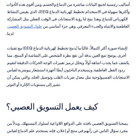
أساليب رئيسية لجمع البيانات مباشرة من الدماغ والجسم. ومن أقوى هذه الأدوات 
وأكثرها سهولة في الاستخدام تخطيط كهربائية الدماغ (EEG)، الذي يقيس النشاط 
الكهربائي للدماغ. وهذا يتيح لنا رؤية الاستجابات في الوقت الفعلي مثل المشاركة 
العاطفية والانتباه والعبء المعرفي. وهي جزء أساسي من 
حلول التسويق العصبي
لدينا.
لإنشاء صورة أكثر اكتمالاً، غالبًا ما يُدمج تخطيط كهربائية الدماغ (EEG) مع تقنيات 
أخرى. يوضح تتبع العين بدقة أين تقع نظرة الشخص على الشاشة أو المنتج، مما 
يكشف عما يجذب انتباهه أولاً. ويحلل ترميز تعبيرات الوجه الحركات الدقيقة لتقييم 
ردود الفعل العاطفية. ويستخدم الباحثون أيضًا أجهزة استشعار بيومترية لقياس 
الاستجابات الفسيولوجية مثل معدل ضربات القلب وتوصيل الجلد، والتي يمكن أن 
تشير إلى مستويات الإثارة أو التوتر.
كيف يعمل التسويق العصبي؟
يمنحنا التسويق العصبي نافذة على الدوافع اللاواعية لسلوك المستهلك. وبدلاً من 
مجرد سؤال الناس عن رأيهم في منتج أو إعلان، فإنه يستخدم علم الدماغ لقياس 