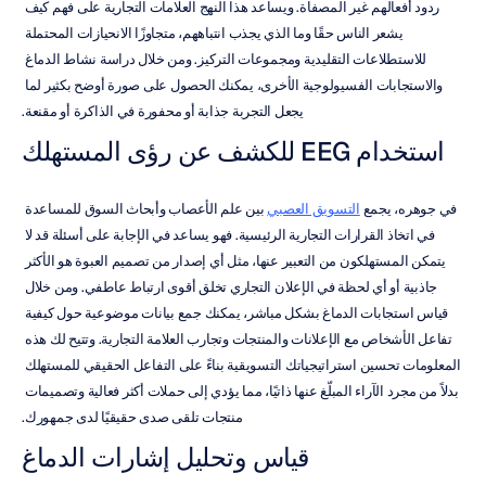
ردود أفعالهم غير المصفاة. ويساعد هذا النهج العلامات التجارية على فهم كيف 
يشعر الناس حقًا وما الذي يجذب انتباههم، متجاوزًا الانحيازات المحتملة 
للاستطلاعات التقليدية ومجموعات التركيز. ومن خلال دراسة نشاط الدماغ 
والاستجابات الفسيولوجية الأخرى، يمكنك الحصول على صورة أوضح بكثير لما 
يجعل التجربة جذابة أو محفورة في الذاكرة أو مقنعة.
استخدام EEG للكشف عن رؤى المستهلك
في جوهره، يجمع 
التسويق العصبي
 بين علم الأعصاب وأبحاث السوق للمساعدة 
في اتخاذ القرارات التجارية الرئيسية. فهو يساعد في الإجابة على أسئلة قد لا 
يتمكن المستهلكون من التعبير عنها، مثل أي إصدار من تصميم العبوة هو الأكثر 
جاذبية أو أي لحظة في الإعلان التجاري تخلق أقوى ارتباط عاطفي. ومن خلال 
قياس استجابات الدماغ بشكل مباشر، يمكنك جمع بيانات موضوعية حول كيفية 
تفاعل الأشخاص مع الإعلانات والمنتجات وتجارب العلامة التجارية. وتتيح لك هذه 
المعلومات تحسين استراتيجياتك التسويقية بناءً على التفاعل الحقيقي للمستهلك 
بدلاً من مجرد الآراء المبلّغ عنها ذاتيًا، مما يؤدي إلى حملات أكثر فعالية وتصميمات 
منتجات تلقى صدى حقيقيًا لدى جمهورك.
قياس وتحليل إشارات الدماغ