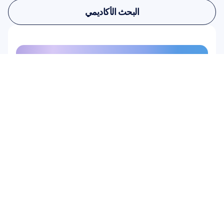
أبحاث المستخدمين والمنتجات
البحث الأكاديمي
البحث الأكاديمي
سجل في نشرتنا الإخبارية واحصل 
على خصم 10%
لا تفوت الفرصة—اشترك اليوم واحصل 
على خصوماتك الحصرية.
اشترك هنا
اشترك هنا
منتج
أجهزة
Epoc X
Flex 2 Saline
Flex 2 Gel