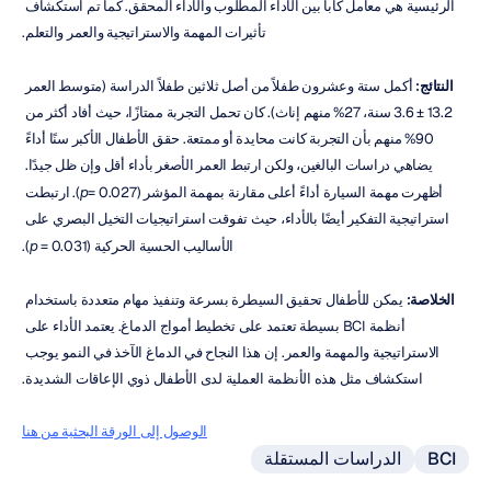
الرئيسية هي معامل كابا بين الأداء المطلوب والأداء المحقق. كما تم استكشاف 
تأثيرات المهمة والاستراتيجية والعمر والتعلم.
النتائج:
 أكمل ستة وعشرون طفلاً من أصل ثلاثين طفلاً الدراسة (متوسط العمر 
13.2 ± 3.6 سنة، 27% منهم إناث). كان تحمل التجربة ممتازًا، حيث أفاد أكثر من 
90% منهم بأن التجربة كانت محايدة أو ممتعة. حقق الأطفال الأكبر سنًا أداءً 
يضاهي دراسات البالغين، ولكن ارتبط العمر الأصغر بأداء أقل وإن ظل جيدًا. 
أظهرت مهمة السيارة أداءً أعلى مقارنة بمهمة المؤشر (
p
= 0.027). ارتبطت 
استراتيجية التفكير أيضًا بالأداء، حيث تفوقت استراتيجيات التخيل البصري على 
الأساليب الحسية الحركية (
 = 0.031).
p
الخلاصة:
 يمكن للأطفال تحقيق السيطرة بسرعة وتنفيذ مهام متعددة باستخدام 
أنظمة BCI بسيطة تعتمد على تخطيط أمواج الدماغ. يعتمد الأداء على 
الاستراتيجية والمهمة والعمر. إن هذا النجاح في الدماغ الآخذ في النمو يوجب 
استكشاف مثل هذه الأنظمة العملية لدى الأطفال ذوي الإعاقات الشديدة.
الوصول إلى الورقة البحثية من هنا
BCI
الدراسات المستقلة