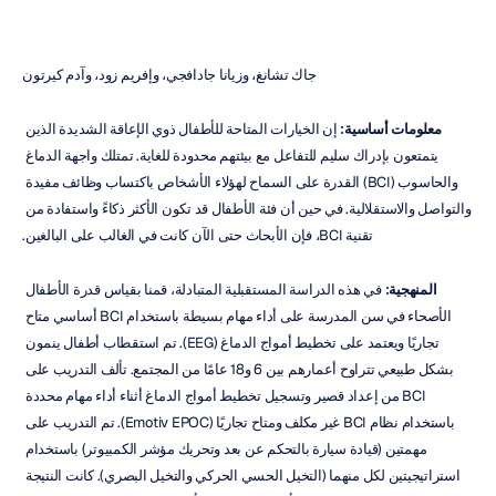
جاك تشانغ، وزيانا جادافجي، وإفريم زود، وآدم كيرتون
معلومات أساسية:
 إن الخيارات المتاحة للأطفال ذوي الإعاقة الشديدة الذين 
يتمتعون بإدراك سليم للتفاعل مع بيئتهم محدودة للغاية. تمتلك واجهة الدماغ 
والحاسوب (BCI) القدرة على السماح لهؤلاء الأشخاص باكتساب وظائف مفيدة 
والتواصل والاستقلالية. في حين أن فئة الأطفال قد تكون الأكثر ذكاءً واستفادة من 
تقنية BCI، فإن الأبحاث حتى الآن كانت في الغالب على البالغين.
المنهجية:
 في هذه الدراسة المستقبلية المتبادلة، قمنا بقياس قدرة الأطفال 
الأصحاء في سن المدرسة على أداء مهام بسيطة باستخدام BCI أساسي متاح 
تجاريًا ويعتمد على تخطيط أمواج الدماغ (EEG). تم استقطاب أطفال ينمون 
بشكل طبيعي تتراوح أعمارهم بين 6 و18 عامًا من المجتمع. تألف التدريب على 
BCI من إعداد قصير وتسجيل تخطيط أمواج الدماغ أثناء أداء مهام محددة 
باستخدام نظام BCI غير مكلف ومتاح تجاريًا (Emotiv EPOC). تم التدريب على 
مهمتين (قيادة سيارة بالتحكم عن بعد وتحريك مؤشر الكمبيوتر) باستخدام 
استراتيجيتين لكل منهما (التخيل الحسي الحركي والتخيل البصري). كانت النتيجة 