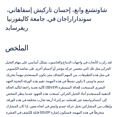
شاوتشنغ وانغ، إحسان تاركيش إسفاهاني، 
سونداراراجان في. جامعة كاليفورنيا 
ريفرسايد
الملخص
لقد ركزت الأبحاث في واجهات الدماغ والحاسوب بشكل أساسي على مهام التخيل 
الحركي مثل تلك التي تتضمن حركة مؤشر أو أجسام أخرى على شاشة الكمبيوتر. 
في مثل هذه التطبيقات، من المهم اكتشاف متى يكون المستخدم مهتماً بتحريك 
جسم ما ومتى لا يكون نشطاً في هذه المهمة. تقيم هذه الورقة البحثية الجهد 
البصري المستحث للحالة المستقرة (SSVEP) كآلية تغذية راجعة لتأكيد الحالة 
الذهنية للمستخدم أثناء التخيل الحركي. تُستحث هذه الجهود عندما ينظر الشخص 
إلى أجسام وامضة تثير اهتمامه. تم إجراء أربعة تجارب مختلفة في هذه الورقة. 
ويُطلب من المشاركين تخيل حركة جسم وامض في اتجاه معين. إذا كان المشارك 
منخرطاً في هذه المهمة، فستكون إشارة SSVEP قابلة للكشف في القشرة 