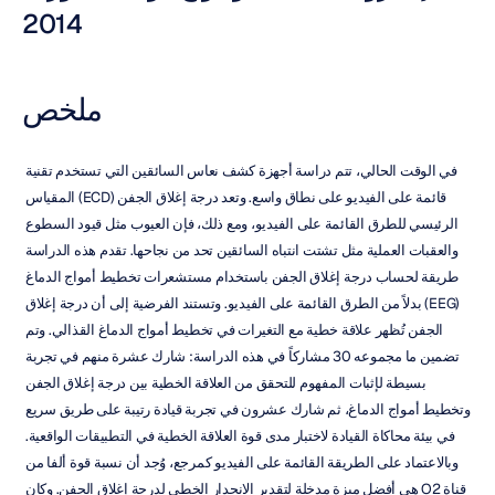
2014
ملخص
في الوقت الحالي، تتم دراسة أجهزة كشف نعاس السائقين التي تستخدم تقنية 
قائمة على الفيديو على نطاق واسع. وتعد درجة إغلاق الجفن (ECD) المقياس 
الرئيسي للطرق القائمة على الفيديو، ومع ذلك، فإن العيوب مثل قيود السطوع 
والعقبات العملية مثل تشتت انتباه السائقين تحد من نجاحها. تقدم هذه الدراسة 
طريقة لحساب درجة إغلاق الجفن باستخدام مستشعرات تخطيط أمواج الدماغ 
(EEG) بدلاً من الطرق القائمة على الفيديو. وتستند الفرضية إلى أن درجة إغلاق 
الجفن تُظهر علاقة خطية مع التغيرات في تخطيط أمواج الدماغ القذالي. وتم 
تضمين ما مجموعه 30 مشاركاً في هذه الدراسة: شارك عشرة منهم في تجربة 
بسيطة لإثبات المفهوم للتحقق من العلاقة الخطية بين درجة إغلاق الجفن 
وتخطيط أمواج الدماغ، ثم شارك عشرون في تجربة قيادة رتيبة على طريق سريع 
في بيئة محاكاة القيادة لاختبار مدى قوة العلاقة الخطية في التطبيقات الواقعية. 
وبالاعتماد على الطريقة القائمة على الفيديو كمرجع، وُجد أن نسبة قوة ألفا من 
قناة O2 هي أفضل ميزة مدخلة لتقدير الانحدار الخطي لدرجة إغلاق الجفن. وكان 