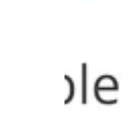
Change—م
لدع
كوك
مينه
لاي
تم
التحديث
في
1