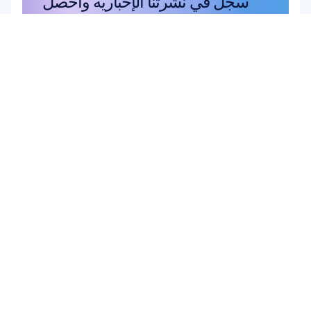
سجل في نشرتنا الإخبارية واحصل 
على خصم 10%
لا تفوت الفرصة—اشترك اليوم واحصل 
على خصوماتك الحصرية.
اشترك هنا
اشترك هنا
منتج
أجهزة
Epoc X
Flex 2 Saline
Flex 2 Gel
Insight
MN8
الإكسسوارات
برمجيات
Emotiv Studio
EmotivPRO