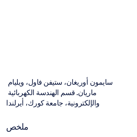
الدماغ
والجيروسكوب
نوري
دجافيت
تم
التحديث
في
27‏/09‏/2012
سايمون أوريغان، ستيفن فاول، ويليام 
ماريان. قسم الهندسة الكهربائية 
والإلكترونية، جامعة كورك، أيرلندا
ملخص