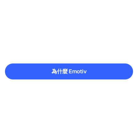
Emotiv 背後的科學
Emotiv 結合非侵入式 EEG、訊號處
理、機器學習，以及開發者可直接使用
的軟體，將腦部活動轉化為可用的 
insight。
為什麼 Emotiv
為什麼 Emotiv