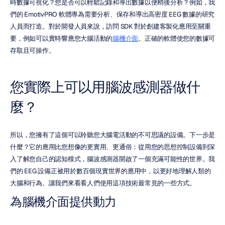
時數據可視化？您是否可以輕鬆記錄和導出數據以便稍後分析？例如，我
們的 EmotivPRO 軟體專為需要分析、保存和導出高密度 EEG 數據的研究
人員而打造。對於開發人員來說，訪問 SDK 對於創建客製化應用至關重
要，例如可以實時響應您大腦活動的
腦機介面
。正確的軟體使您的數據可
存取且可操作。
您實際上可以用腦波感測器做什
麼？
所以，您擁有了這個可以聆聽您大腦電活動的不可思議的設備。下一步是
什麼？它的應用比您想像的更實用、更通俗：從用您的思想控制設備到深
入了解您自己的認知模式，腦波感測器開啟了一個充滿可能性的世界。我
們的 EEG 設備正被用於數百個現實世界的應用中，以更好地理解人類的
大腦和行為。讓我們來看看人們使用這項技術最常見的一些方式。
為腦機介面提供動力