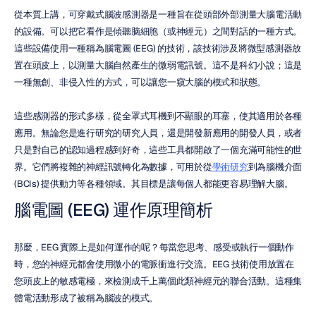
從本質上講，可穿戴式腦波感測器是一種旨在從頭部外部測量大腦電活動
的設備。可以把它看作是傾聽脑細胞（或神經元）之間對話的一種方式。
這些設備使用一種稱為腦電圖 (EEG) 的技術，該技術涉及將微型感測器放
置在頭皮上，以測量大腦自然產生的微弱電訊號。這不是科幻小說；這是
一種無創、非侵入性的方式，可以讓您一窺大腦的模式和狀態。
這些感測器的形式多樣，從全罩式耳機到不顯眼的耳塞，使其適用於各種
應用。無論您是進行研究的研究人員，還是開發新應用的開發人員，或者
只是對自己的認知過程感到好奇，這些工具都開啟了一個充滿可能性的世
界。它們將複雜的神經訊號轉化為數據，可用於從
學術研究
到為腦機介面 
(BCIs) 提供動力等各種領域。其目標是讓每個人都能更容易理解大腦。
腦電圖 (EEG) 運作原理簡析
那麼，EEG 實際上是如何運作的呢？每當您思考、感受或執行一個動作
時，您的神經元都會使用微小的電脈衝進行交流。EEG 技術使用放置在
您頭皮上的敏感電極，來檢測成千上萬個此類神經元的聯合活動。這種集
體電活動形成了被稱為腦波的模式。