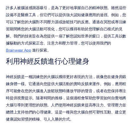
許多人被腦波感測器吸引，是為了更好地掌握自己的精神狀態。雖然這些
設備不是醫療工具，但它們可以提供強大認知健康應用的途徑。例如，您
可以了解您的大腦對不同壓力源或放鬆技巧的反應。通過在冥想或專注練
習期間將您的大腦活動可視化，您可以獲得有助於您理解自己模式的見
解。我們的技術旨在為您提供一扇了解您認知世界的窗口，提供工具以數
據驅動的方式探索正念、注意力和壓力管理，您可以使用我們的 
Brainwear App
 進行探索。
利用神經反饋進行心理健身
神經反饋是一種訓練您的大腦以獲得更好表現的方法，就像您在健身房鍛
鍊身體一樣。它通過向您提供大腦活動的實時反饋來運作。例如，應用程
序可能會在您的大腦進入放鬆狀態時播放平靜的聲音，或者在您保持專注
時提供視覺提示。隨著時間的推移，這個過程會幫助您學習如何自覺地將
大腦引導到更理想的狀態。人們使用神經反饋來提高專注力、管理壓力並
總體上支持他們的心理健康。這是一種與您大腦自然可塑性互動、建立更
健康認知習慣的積極、引人入勝的方式。