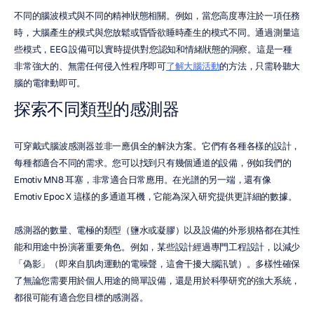
不同的腦波模式與不同的精神狀態相關。例如，當您高度專注於一項任務
時，大腦產生的模式與您放鬆或昏昏欲睡時產生的模式不同。通過測量這
些模式，EEG 設備可以實時提供對您認知和情緒狀態的洞察。這是一種
非常強大的、無需任何侵入性程序即可
了解大腦活動
的方法，只需聆聽大
腦的電律動即可。
探索不同類型的感測器
可穿戴式腦波感測器並非一應俱全的解決方案。它們有各種各樣的設計，
每種都適合不同的需求。您可以找到只有幾個通道的設備，例如我們的 
Emotiv MN8 耳塞，非常適合日常應用。在光譜的另一端，還有像 
Emotiv Epoc X 這樣的多通道耳機，它能為深入研究提供更詳細的數據。
感測器的數量、電極的類型（鹽水或凝膠）以及設備的外形規格都在其性
能和用途中扮演著重要角色。例如，某些設計經過專門工程設計，以減少
「偽影」（即來自肌肉運動的電噪聲，這會干擾大腦訊號）。多樣性確保
了無論您需要用於個人用途的簡單設備，還是用於科學研究的強大系統，
都很可能有適合您目標的感測器。