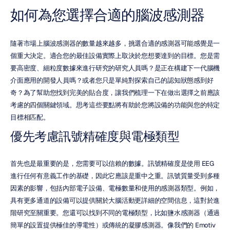
如何為您選擇合適的腦波感測器
隨著市場上腦波感測器的數量越來越多，挑選合適的感測器可能感覺是一
個重大決定。適合您的最佳設備實際上取決於您想要達到的目標。您是需
要高密度、細粒度數據來進行研究的研究人員嗎？是正在構建下一代腦機
介面應用的開發人員嗎？或者您只是單純對探索自己的認知狀態感到好
奇？為了幫助您找到完美的貼合度，讓我們梳理一下在做出選擇之前應該
考慮的四個關鍵領域。思考這些要點將有助於您將設備的功能與您的特定
目標相匹配。
優先考慮訊號精確度與電極類型
首先也是最重要的是，您需要可以信賴的數據。訊號精確度是使用 EEG 
進行任何有意義工作的基礎，因此它應該是重中之重。訊號質量受到多種
因素的影響，包括內部電子設備、電極數量和使用的感測器類型。例如，
具有更多通道的設備可以提供關於大腦活動更詳細的空間信息，這對於進
階研究至關重要。您還可以找到不同的電極類型，比如鹽水感測器（通過
簡單的設置提供極佳的導電性）或傳統的凝膠感測器。像我們的 Emotiv 