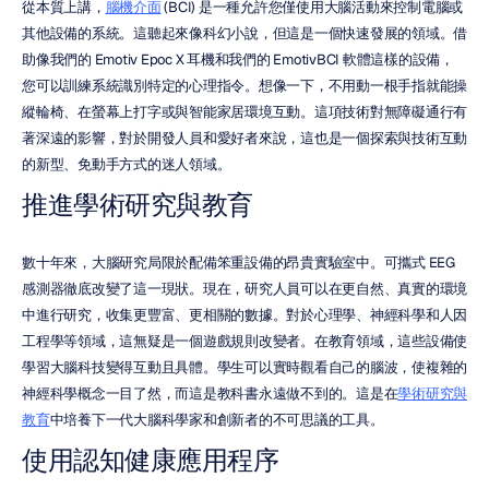
從本質上講，
腦機介面
 (BCI) 是一種允許您僅使用大腦活動來控制電腦或
其他設備的系統。這聽起來像科幻小說，但這是一個快速發展的領域。借
助像我們的 Emotiv Epoc X 耳機和我們的 EmotivBCI 軟體這樣的設備，
您可以訓練系統識別特定的心理指令。想像一下，不用動一根手指就能操
縱輪椅、在螢幕上打字或與智能家居環境互動。這項技術對無障礙通行有
著深遠的影響，對於開發人員和愛好者來說，這也是一個探索與技術互動
的新型、免動手方式的迷人領域。
推進學術研究與教育
數十年來，大腦研究局限於配備笨重設備的昂貴實驗室中。可攜式 EEG 
感測器徹底改變了這一現狀。現在，研究人員可以在更自然、真實的環境
中進行研究，收集更豐富、更相關的數據。對於心理學、神經科學和人因
工程學等領域，這無疑是一個遊戲規則改變者。在教育領域，這些設備使
學習大腦科技變得互動且具體。學生可以實時觀看自己的腦波，使複雜的
神經科學概念一目了然，而這是教科書永遠做不到的。這是在
學術研究與
教育
中培養下一代大腦科學家和創新者的不可思議的工具。
使用認知健康應用程序