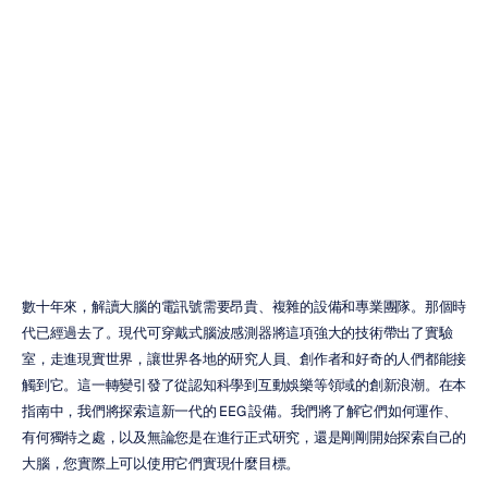
穿戴式腦波感測
器：終極指南
Doung
Tran
更新於
2025年12月4日
數十年來，解讀大腦的電訊號需要昂貴、複雜的設備和專業團隊。那個時
代已經過去了。現代可穿戴式腦波感測器將這項強大的技術帶出了實驗
室，走進現實世界，讓世界各地的研究人員、創作者和好奇的人們都能接
觸到它。這一轉變引發了從認知科學到互動娛樂等領域的創新浪潮。在本
指南中，我們將探索這新一代的 EEG 設備。我們將了解它們如何運作、
有何獨特之處，以及無論您是在進行正式研究，還是剛剛開始探索自己的
大腦，您實際上可以使用它們實現什麼目標。