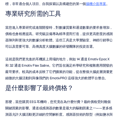
標，非常適合個人項目、自我探索以及構建您的第一個
腦機介面專案
。
專業研究所需的工具
當您進入專業研究或進階開發時，對數據質量和通道數量的要求會增加，
價格也會相應提高。研究級設備專為精準度而打造，提供更高密度的感測
器陣列和更強大的數據分析軟體。這些工具是大學實驗室、神經行銷學公
司以及需要可靠、高傳真度大腦數據的研發團隊的投資首選。
這就是我們更先進的耳機派上用場的地方，例如 14 通道 Emotiv Epoc X 
和 32 通道 Emotiv Flex Saline。它們旨在滿足科學研究和複雜應用開發的
嚴苛要求。較高的成本反映了它們擴展的功能，從在整個大腦皮層測量更
細微的大腦活動到與像我們的 EmotivPRO 這樣強大的軟體平台整合。
是什麼影響了最終價格？
那麼，當您購買 EEG 耳機時，您究竟在為什麼付費？最終價格受到幾個
關鍵因素的影響。通道或感測器的數量是最大的驅動因素之一——更多感
測器允許大腦活動更詳細的空間解析度。感測器技術的類型（例如鹽水與