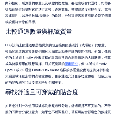
內部技術、感測器的數量以及軟體的複雜性。要做出明智的選擇，您需要
從幾個關鍵領域對它們進行比較：通道數量、整體舒適度和貼合度、電池
和連接性，以及使數據栩栩如生的軟體。分解這些因素將有助於您了解哪
款設備符合您的目標。
比較通道數量與訊號質量
EEG 設備上的通道數是指與您的頭皮接觸的感測器（或電極）的數量。
較高的通道數通常會提供關於大腦電活動更詳細的空間信息。例如，像我
們的 2 通道 Emotiv MN8 這樣的設備非常適合測量廣泛的大腦狀態，使其
成為健康應用的理想選擇。對於更複雜的
學術研究
，像 14 通道 Emotiv 
Epoc X 或 32 通道 Emotiv Flex Saline 這樣的多通道設備可提供分析特定
大腦區域活動所需的高密度數據。更多通道允許更多粒度數據，但使設備
的功能與您的項目要求相匹配至關重要。
尋找舒適且可穿戴的貼合度
如果您計劃一次使用腦波感測器超過幾分鐘，舒適度是不可妥協的。不舒
服的耳機會分散注意力，如果您不斷調整它，甚至可能會影響您的數據質