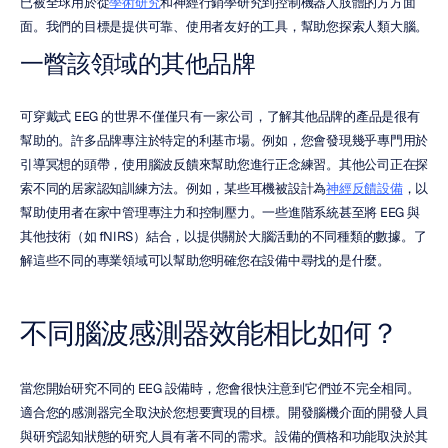
已被全球用於從
學術研究
和神經行銷學研究到控制機器人肢體的方方面
面。我們的目標是提供可靠、使用者友好的工具，幫助您探索人類大腦。
一瞥該領域的其他品牌
可穿戴式 EEG 的世界不僅僅只有一家公司，了解其他品牌的產品是很有
幫助的。許多品牌專注於特定的利基市場。例如，您會發現幾乎專門用於
引導冥想的頭帶，使用腦波反饋來幫助您進行正念練習。其他公司正在探
索不同的居家認知訓練方法。例如，某些耳機被設計為
神經反饋設備
，以
幫助使用者在家中管理專注力和控制壓力。一些進階系統甚至將 EEG 與
其他技術（如 fNIRS）結合，以提供關於大腦活動的不同種類的數據。了
解這些不同的專業領域可以幫助您明確您在設備中尋找的是什麼。
不同腦波感測器效能相比如何？
當您開始研究不同的 EEG 設備時，您會很快注意到它們並不完全相同。
適合您的感測器完全取決於您想要實現的目標。開發腦機介面的開發人員
與研究認知狀態的研究人員有著不同的需求。設備的價格和功能取決於其