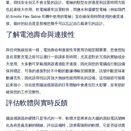
量。尋找安全但又不會太緊的設計。電極的類型在舒適度和設置時間方面
也起著很大作用。乾電極通常設置較快，而鹽水和凝膠型電極（例如我們
的 Emotiv Flex Saline 耳機中使用的電極）旨在確保長時間使用的優質連
接。最好的貼合度是那種您幾乎可以忘記自己戴著它的設計。
了解電池壽命與連接性
與任何無線技術一樣，電池壽命和連接性等實用功能至關重要。您會想知
道在需要充電之前可以運行一節課多長時間，尤其是對於冗長的實驗或全
天使用。大多數可穿戴感測器通過藍牙連接，因此與您的電腦或行動設備
保持穩定、可靠的連接對於不中斷的數據傳輸至關重要。訊號中斷意味著
數據丟失，因此請尋找以其強大無線性能而聞名的設備。這些細節可能看
起來很小，但在使用腦波感測器的日常體驗中會產生巨大影響，並有助於
確保您的工作完整性。
評估軟體與實時反饋
腦波感測器的硬體只是等式的一半。軟體才是將來自大腦的原始電訊號轉
化為有意義見解的關鍵。評估設備時，請查看隨附的軟體。它是否提供實