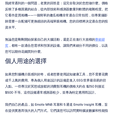
我經常遇到的一個問題，老實的回答是：這完全取決於您想做什麼。價格
反映了多種因素的結合，從內部技術和感測器數量到軟體的複雜程度。把
它看作是買相機——一個簡單的傻瓜相機非常適合日常拍照，但專業攝影
師需要一台配備可更換鏡頭的高端單眼相機。您的目標將決定適合您的投
資水平。
無論您是剛剛開始探索自己的大腦活動，還是正在進行大規模的
學術研
究
，都有一款適合您需求和預算的設備。讓我們來細分不同的價位，以及
您可以期待花錢買到什麼。
個人用途的選擇
如果您對腦機介面感到好奇，或者想要使用認知健康工具，您不需要花費
成千上萬的費用。專為個人用途設計的設備是進入 EEG 世界最容易的切
入點。一些專注於冥想或放鬆的消費類耳機的價格大約在 $250 到接近 
$500 不等。這些設備通常感測器較少，並專為特定應用而設計。
我們自己的產品，如 Emotiv MN8 耳塞和 5 通道 Emotiv Insight 耳機，旨
在提供實惠而強大的入門方式。它們讓您可以訪問實時腦波數據和性能指