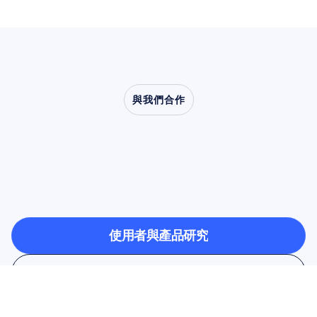
與我們合作
看看當神經科學走出實
驗室時，會帶來什麼樣
的可能
使用者與產品研究
使用者與產品研究
學術研究
學術研究