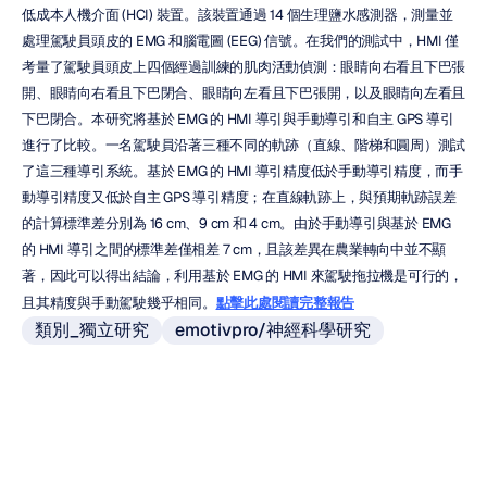
低成本人機介面 (HCI) 裝置。該裝置通過 14 個生理鹽水感測器，測量並
處理駕駛員頭皮的 EMG 和腦電圖 (EEG) 信號。在我們的測試中，HMI 僅
考量了駕駛員頭皮上四個經過訓練的肌肉活動偵測：眼睛向右看且下巴張
開、眼睛向右看且下巴閉合、眼睛向左看且下巴張開，以及眼睛向左看且
下巴閉合。本研究將基於 EMG 的 HMI 導引與手動導引和自主 GPS 導引
進行了比較。一名駕駛員沿著三種不同的軌跡（直線、階梯和圓周）測試
了這三種導引系統。基於 EMG 的 HMI 導引精度低於手動導引精度，而手
動導引精度又低於自主 GPS 導引精度；在直線軌跡上，與預期軌跡誤差
的計算標準差分別為 16 cm、9 cm 和 4 cm。由於手動導引與基於 EMG 
的 HMI 導引之間的標準差僅相差 7 cm，且該差異在農業轉向中並不顯
著，因此可以得出結論，利用基於 EMG 的 HMI 來駕駛拖拉機是可行的，
且其精度與手動駕駛幾乎相同。
點擊此處閱讀完整報告
類別_獨立研究
emotivpro/神經科學研究