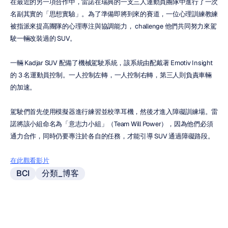
在最近的另一項合作中，雷諾在瑞典的一支三人運動員團隊中進行了一次
名副其實的「思想實驗」。為了準備即將到來的賽道，一位心理訓練教練
被指派來提高團隊的心理專注與協調能力， challenge 他們共同努力來駕
駛一輛改裝過的 SUV。
一輛 Kadjar SUV 配備了機械駕駛系統，該系統由配戴著 Emotiv Insight 
的 3 名運動員控制。一人控制左轉，一人控制右轉，第三人則負責車輛
的加速。
駕駛們首先使用模擬器進行練習並校準耳機，然後才進入障礙訓練場。雷
諾將該小組命名為「意志力小組」（Team Will Power），因為他們必須
通力合作，同時仍要專注於各自的任務，才能引導 SUV 通過障礙路段。
在此觀看影片
BCI
分類_博客