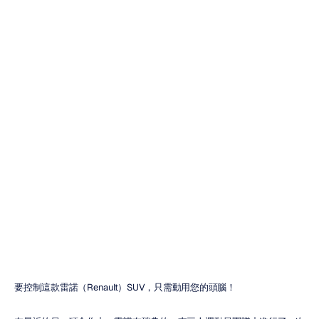
Renault
KADJAR
呈現
Team
Will
Power
杜特蘭
更新於
2017年12月25日
要控制這款雷諾（Renault）SUV，只需動用您的頭腦！