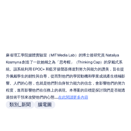
Cap
馬維里克·阮
更新於
2019年3月24日
麻省理工學院媒體實驗室（MIT Media Lab）的博士後研究員 Nataliya 
Kosmyna 創造了一款她稱之為「思考帽」（Thinking Cap）的穿戴式系
統。該系統利用 EPOC+ 和藍牙揚聲器傳達對努力與能力的讚美，旨在提
升佩戴學生的韌性與自尊，從而對他們的學習動機和學業成就產生積極影
響。人們的心態，也就是他們對自身智力能力的信念，會影響他們的努力
程度，進而影響他們在任務上的表現。本專案的目標是探討我們是否能透
過技術干預來改變他們的心態……
在此閱讀更多內容
類別_新聞
腦電圖