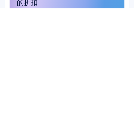
的折扣
不要錯過——立即訂閱，獲取您的專屬
優惠。
在此訂閱
在此訂閱
產品
解決方案
學術研究
硬體
Epoc X
使用者與產品研究
Flex 2 Saline
腦機介面 (BCI)
Flex 2 Gel
大腦健康
Insight
Emotiv Play
MN8
配件
軟體
Emotiv Studio
EmotivPRO
Emotiv Play