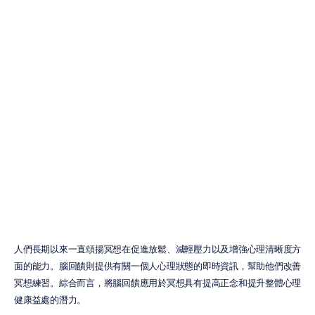
腦波回饋對冥想
的影響
H.B.
Duran
更新於
2024年8月7日
人們長期以來一直頌揚冥想在促進放鬆、減輕壓力以及增強心理清晰度方
面的能力。腦回饋則提供有關一個人心理狀態的即時資訊，幫助他們改善
冥想練習。綜合而言，將腦回饋應用於冥想具有提高正念和提升整體心理
健康益處的潛力。