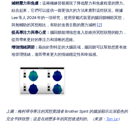
減輕壓力和焦慮：
這兩種練習都展現了降低壓力和焦慮程度的潛力。
結合起來，它們可以提供一個更強大的方法來應對這些狀況。根據 
Lee 等人 2024 年的一項研究，使用穿戴式裝置的腦回饋輔助冥想，
與無輔助的冥想相比，有助於改善主觀的壓力減輕 [
2
]
提高專注力與專心度：
腦回饋能增強您進入並維持冥想狀態的能力，
從而帶來更好的專注力和清晰的思維。
增強情緒調節：
藉由針對特定的大腦區域，腦回饋可以幫助您更有效
地管理情緒，進而帶來更大的情緒穩定性和幸福感。
上圖：梅村禪寺專注的冥想實踐者 Brother Spirit 的腦波顯示出深藍色的
完全平靜狀態；這是在經歷多年的冥想後達到的。（來源：
Tan Le
）