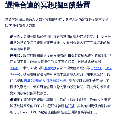
選擇合適的冥想腦回饋裝置
當希望將腦回饋融入到您的冥想練習時，選擇合適的裝置是至關重要的。
以下是幾個考慮因素：
易用性：
尋找一款易於使用且在冥想期間配戴舒適的裝置。Emotiv 提
供數款易於使用且能透過藍牙連接、短短幾分鐘內即可完成設定的無
線腦回饋裝置。
感知器：
設定時間和舒適度會根據您的 EEG 裝置所配備的感知器類型
而有所不同。Emotiv 開發了許多不同的選擇，包括乾式感知器 
(
MN8
)、半乾式感知器 (
Insight
) 以及生理食鹽水感知器 (
Epoc X
、
Flex 
Saline
)，後者在練習過程中可依需求重新補充水分。如果您偏好，我
們也提供 
FLEX 專用的凝膠感知器系統
。雖然凝膠為長期研究提供了
極佳的導電性，但它可能會增加您的裝卸設定時間，因此最好考量這
會如何影響您的冥想練習。
準確度：
確保裝置能提供準確且可靠的大腦活動測量。Emotiv 的裝置
與傳統醫療級的 EEG 相比已通過驗證 [
4
][
5
]。與其他消費級的腦技術
相比，Emotiv EPOC 被發現在控制任務上明顯更為準確 [
7
]。