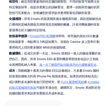
相容性：
確定您想要參與的特定腦回饋類型。不同的裝置可能專注於
特定脑波頻率，或提供更廣泛的訓練選項。選擇一款能與您偏好的冥
想技巧完美配合，並根據您的需求提供實用客製化回饋的裝置。
全腦感測：
所有 Emotiv 的裝置都具備全腦感測功能，因此您能確信自
己獲得的是極具價值且與情境息息相關的數據。許多消費級腦科技裝
置僅專注於大腦的特定區域。
效能基準微調：
EmotivPRO 軟體
提供即時、研究級的原始 EEG 數據
與效能基準，例如專注力和認知壓力。並能在 Contour 桌上型和行動
應用程式上找到更多關於 MN8 的效能指標。
數據隱私：
從成立的第一天起，Emotiv 就相信一個人的腦波僅屬於他
們自己。因此，所有 Emotiv EEG 裝置和機器學習技術在設計之初就
全面將隱私納入考量。
進一步了解我們如何確保您的大腦數據安全
。
成本：
與動輒數十萬美元的傳統 EEG 設備相比，大多數 Emotiv 腦科
技裝置的價格大約與 iPhone Pro 相當或更低。如果您的預算較高且/
或計劃對多名參與者進行冥想研究，那 
FLEX 腦電帽系統
或 
X-trodes 
自黏式電極陣列系統
可能非常適合您。總體而言，Emotiv 系統對於您
的腦回饋需求來說更加實惠且具成本效益。