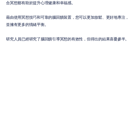
合冥想都有助於提升心理健康和幸福感。
藉由使用冥想技巧和可靠的腦回饋裝置，您可以更加放鬆、更好地專注，
並擁有更多的情緒平衡。
研究人員已經研究了腦回饋引導冥想的有效性，但得出的結果喜憂參半。
與任何健康和身心靈治療一樣，個人在開始新的療程之前，應先諮詢其醫
療專業人員。
在選擇適合冥想的 EEG 腦回饋裝置時需要協助嗎？我們的客戶服務團隊
非常樂意為您提供協助。請透過
此處
或電子郵件：hello@emotiv.com 
聯絡我們
您可能也會喜歡：
EEG 腦回饋：新手指南
音樂腦回饋療法改善老年抑鬱症
EEG 腦波耳機揭示工作場所中以花卉減輕壓力