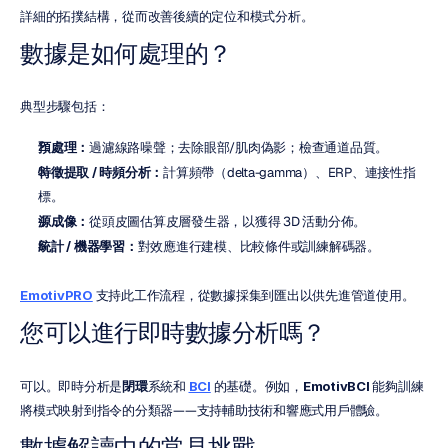
詳細的拓撲結構，從而改善後續的定位和模式分析。
數據是如何處理的？
典型步驟包括：
預處理：
過濾線路噪聲；去除眼部/肌肉偽影；檢查通道品質。
特徵提取 / 時頻分析：
計算頻帶（delta-gamma）、ERP、連接性指
標。
源成像：
從頭皮圖估算皮層發生器，以獲得 3D 活動分佈。
統計 / 機器學習：
對效應進行建模、比較條件或訓練解碼器。
EmotivPRO
 支持此工作流程，從數據採集到匯出以供先進管道使用。
您可以進行即時數據分析嗎？
可以。即時分析是
閉環
系統和 
BCI
 的基礎。例如，
EmotivBCI
 能夠訓練
將模式映射到指令的分類器——支持輔助技術和響應式用戶體驗。
數據解讀中的常見挑戰