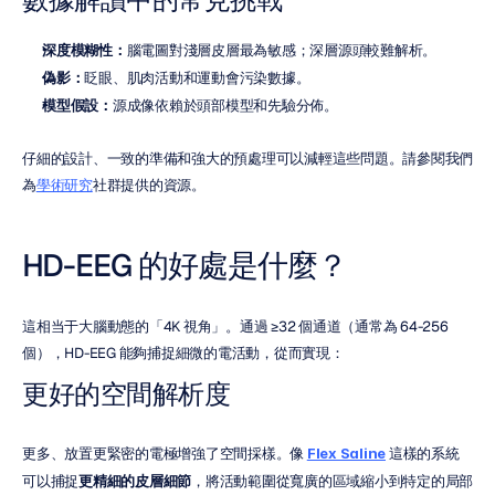
深度模糊性：
腦電圖對淺層皮層最為敏感；深層源頭較難解析。
偽影：
眨眼、肌肉活動和運動會污染數據。
模型假設：
源成像依賴於頭部模型和先驗分佈。
仔細的設計、一致的準備和強大的預處理可以減輕這些問題。請參閱我們
為
學術研究
社群提供的資源。
HD-EEG 的好處是什麼？
這相当于大腦動態的「4K 視角」。通過 ≥32 個通道（通常為 64-256 
個），HD-EEG 能夠捕捉細微的電活動，從而實現：
更好的空間解析度
更多、放置更緊密的電極增強了空間採樣。像 
Flex Saline
 這樣的系統
可以捕捉
更精細的皮層細節
，將活動範圍從寬廣的區域縮小到特定的局部