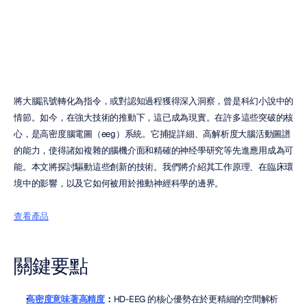
Duong
Tran
更新於
2025年10月21日
將大腦訊號轉化為指令，或對認知過程獲得深入洞察，曾是科幻小說中的
情節。如今，在強大技術的推動下，這已成為現實。在許多這些突破的核
心，是高密度腦電圖（eeg）系統。它捕捉詳細、高解析度大腦活動圖譜
的能力，使得諸如複雜的腦機介面和精確的神经學研究等先進應用成為可
能。本文將探討驅動這些創新的技術。我們將介紹其工作原理、在臨床環
境中的影響，以及它如何被用於推動神經科學的邊界。
查看產品
關鍵要點
高密度意味著高精度
：
HD-EEG 的核心優勢在於更精細的空間解析