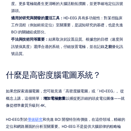
度。更多電極能產生更清晰的大腦活動拓撲圖，並更準確地定位訊號
源頭。
適用於研究與開發的靈活工具：
HD-EEG 具有多功能性：對某些臨床
工作流程（例如術前定位）至關重要，是認知研究的基礎，也是先進 
BCI 的關鍵組成部分。
手法與技術同等重要：
結果取決於設置品質。根據您的目標（速度與
訊號保真度）選擇合適的系統，仔細放置電極，並在記錄
之前
優化訊
號品質。
什麼是高密度腦電圖系統？
如果您探索過腦電圖，您可能見過「高密度腦電圖」或「HD-EEG」。從
概念上講，這很簡單：
增加電極數量
以捕捉更詳細的頭皮電位圖像——就
像從標準畫質升級到 4K。
HD-EEG 對於
學術研究
和先進 BCI 開發特別有價值，在這些領域，精確的
定位和網路層面的分析至關重要。HD-EEG 不是提供大腦節律的粗略輪