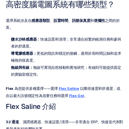
高密度腦電圖系統有哪些類型？
選擇系統涉及在
感應器類型
、
設置時間
、
訊號保真度
和
便攜性
之間的折
衷。
鹽水沙林感應器：
快速設置和清理；非常適合頻繁的檢測任務和參與
者的舒適度。
導電膠感應器：
更低的阻抗和穩定的接觸，適用於長時間記錄和追求
極致的保真度。
無線與有線：
無線可實現自然移動和實地研究；有線則可能提供固定
的實驗室穩定性。
Flex
 為您提供多種選擇——選擇 
Flex Saline
 以獲得速度和舒適度，或
在以最大訊號穩定性為首要任務時選擇 
Flex Gel
。
Flex Saline 介紹
32 通道
、濕潤感應器、快速設置/清理——非常適合 ERP、快速迭代和對
參與者友好的實驗方案。