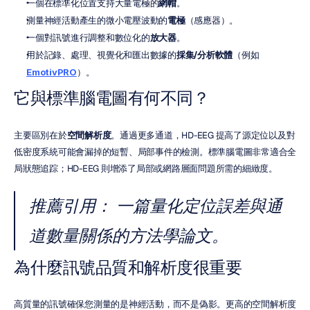
一個在標準化位置支持大量電極的
網帽
。
測量神經活動產生的微小電壓波動的
電極
（感應器）。
一個對訊號進行調整和數位化的
放大器
。
用於記錄、處理、視覺化和匯出數據的
採集/分析軟體
（例如 
EmotivPRO
）。
它與標準腦電圖有何不同？
主要區別在於
空間解析度
。通過更多通道，HD-EEG 提高了源定位以及對
低密度系統可能會漏掉的短暫、局部事件的檢測。標準腦電圖非常適合全
局狀態追踪；HD-EEG 則增添了局部或網路層面問題所需的細緻度。
推薦引用：
 一篇量化定位誤差與通
道數量關係的方法學論文。
為什麼訊號品質和解析度很重要
高質量的訊號確保您測量的是神經活動，而不是偽影。更高的空間解析度