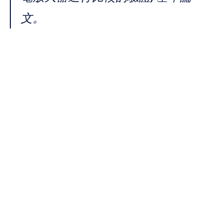
文。
您的技術實施指南
強大的結果源於紮實的基礎：
放置、訊號優化、數據管理和校準
。
如何正確放置電極
使用標準化導聯（例如以 10-20 作為框架），並為 HD-EEG 填補中間位
置。
Flex 電腦帽
提供預先標記的位置，以簡化不同檢測任務和參與者之
間的一致放置。
優化訊號的技巧
確保良好的皮膚接觸（適當濕潤鹽水感應器；避免導電膠橋接）。
儘量減少電氣/運動偽影；在關鍵時期減少下巴張力和眨眼。
使用 
EmotivPRO
 即時監控每個通道的品質。