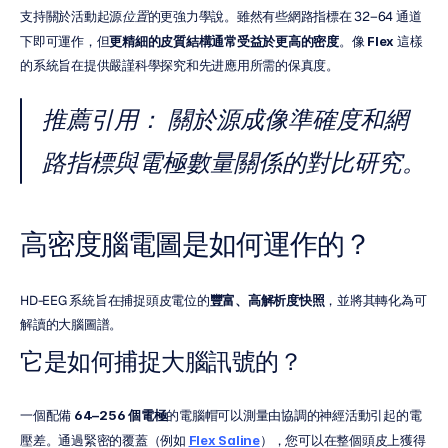
支持關於活動起源
位置
的更強力學說。雖然有些網路指標在 32–64 通道
下即可運作，但
更精細的皮質結構通常受益於更高的密度
。像 
Flex
 這樣
的系統旨在提供嚴謹科學探究和先进應用所需的保真度。
推薦引用：
 關於源成像準確度和網
路指標與電極數量關係的對比研究。
高密度腦電圖是如何運作的？
HD-EEG 系統旨在捕捉頭皮電位的
豐富、高解析度快照
，並將其轉化為可
解讀的大腦圖譜。
它是如何捕捉大腦訊號的？
一個配備 
64–256 個電極
的電腦帽可以測量由協調的神經活動引起的電
壓差。通過緊密的覆蓋（例如 
Flex Saline
），您可以在整個頭皮上獲得