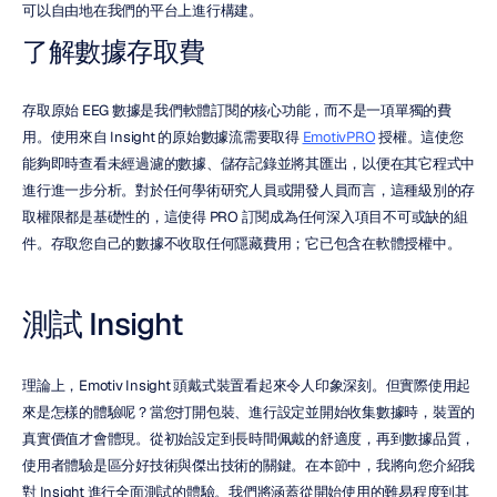
可以自由地在我們的平台上進行構建。
了解數據存取費
存取原始 EEG 數據是我們軟體訂閱的核心功能，而不是一項單獨的費
用。使用來自 Insight 的原始數據流需要取得 
EmotivPRO
 授權。這使您
能夠即時查看未經過濾的數據、儲存記錄並將其匯出，以便在其它程式中
進行進一步分析。對於任何學術研究人員或開發人員而言，這種級別的存
取權限都是基礎性的，這使得 PRO 訂閱成為任何深入項目不可或缺的組
件。存取您自己的數據不收取任何隱藏費用；它已包含在軟體授權中。
測試 Insight
理論上，Emotiv Insight 頭戴式裝置看起來令人印象深刻。但實際使用起
來是怎樣的體驗呢？當您打開包裝、進行設定並開始收集數據時，裝置的
真實價值才會體現。從初始設定到長時間佩戴的舒適度，再到數據品質，
使用者體驗是區分好技術與傑出技術的關鍵。在本節中，我將向您介紹我
對 Insight 進行全面測試的體驗。我們將涵蓋從開始使用的難易程度到其