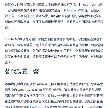
在這裡，比較與其說是用電量，不如說是形式和功能。Emotiv Insight 是
一款旨在佩戴在頭部的 5 通道頭戴式裝置，而 
Emotiv MN8
 是一款嵌入一
對耳塞式耳機的隱形 2 通道裝置。Insight 的設計使其能夠從大腦皮質的
關鍵位置獲取數據，從而使其適用於更廣泛、需要更多空間資訊的應用程
式。
Emotiv MN8 優先考慮日常情況下的便利性和攜帶性。它的兩個感測器非
常適合在自適應場景下專注於注意力和放鬆等認知狀態的應用，而無需佩
戴整個頭戴式裝置。您的選擇取決於您的使用案例：您是需要來自頭戴式
裝置的更全面數據，還是需要幾乎可以在任何地方使用的簡單、可佩戴裝
置？
替代裝置一瞥
雖然我們對我們的硬體感到自豪，但了解整個形勢總是明智的。您可能會
遇到來自 OpenBCI 或 g.Tec 等公司的裝置。這些替代方案通常吸引需要
深度自訂和開源方法的使用者。例如，一些開發人員更喜歡無需訂閱即可
更直接存取原始數據或與更廣泛的第三方軟體整合的硬體。雖然我們的生
態系統旨在提供與 
EmotivPRO
 等軟體的無縫整合和易用性，但這些選項