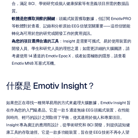
合，滿足 BCI、學術研究或個人健康探索等有意義項目所需的数据品
質。
軟體是您獲取洞察的關鍵
：頭戴式裝置獲取數據，但訂閱 EmotivPRO 
等軟體對於查看、記錄和分析原始 EEG 信號至關重要——這些信號能
轉化為可用於您的研究或開發工作的實用資訊。
為您的項目選擇合適的工具
：Insight 是需要可攜式、易於使用裝置的
開發人員、學生和研究人員的理想之選；如需更詳細的大腦圖譜，請
考慮使用 14 通道的 Emotiv Epoc X，或者如需極致的隱形，請查看 
Emotiv MN8 耳塞式耳機。
什麼是 Emotiv Insight？
如果您正在尋找一種簡單易用的方式來處理大腦數據，Emotiv Insight 旨
在作為您的入門級產品。它是一款 5 通道無線 EEG 頭戴式裝置，在性能
與時尚、輕巧的設計之間取得了平衡，使其適用於個人和專業項目。
Insight 專為廣泛的應用而設計，從學術研究和 BCI 開發，到提供認知健
康工具的存取途徑。它是一款多功能裝置，旨在使 EEG 技術不再令人望