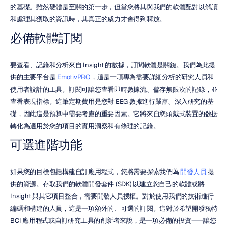
的基礎。雖然硬體是至關的第一步，但當您將其與我們的軟體配對以解讀
和處理其獲取的資訊時，其真正的威力才會得到釋放。
必備軟體訂閱
要查看、記錄和分析來自 Insight 的數據，訂閱軟體是關鍵。我們為此提
供的主要平台是 
EmotivPRO
，這是一項專為需要詳細分析的研究人員和
使用者設計的工具。訂閱可讓您查看即時數據流、儲存無限次的記錄，並
查看表現指標。這筆定期費用是您對 EEG 數據進行嚴肅、深入研究的基
礎，因此這是預算中需要考慮的重要因素。它將來自您頭戴式裝置的数据
轉化為適用於您的項目的實用洞察和有條理的記錄。
可選進階功能
如果您的目標包括構建自訂應用程式，您將需要探索我們為 
開發人員
 提
供的資源。存取我們的軟體開發套件 (SDK) 以建立您自己的軟體或將 
Insight 與其它項目整合，需要開發人員授權。對於使用我們的技術進行
編碼和構建的人員，這是一項額外的、可選的訂閱。這對於希望開發獨特 
BCI 應用程式或自訂研究工具的創新者來說，是一項必備的投資——讓您