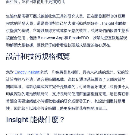
而生畏，並在日常使用中更加實用。
無論您是需要可攜式數據收集工具的研究人員、正在開發新型 BCI 應用
程式的開發人員，還是僅僅對自己的大腦活動感到好奇，Insight 都能提
供堅實的基礎。它能以無線方式連接至您的裝置，並與我們的軟體生態系
統配合使用，包括 Brainwear App 和 EmotivPRO，以幫助您直觀地呈現
和解讀大腦數據。讓我們仔細看看這款頭戴式裝置的核心所在。
設計和技術規格概覽
您對 
Emotiv Insight
 的第一印象將是其極簡、具有未來感的設計。它的設
計旨在輕巧舒適，適合長時間佩戴。這款 5 通道系統覆蓋了大腦皮質的
關鍵區域。這款頭戴式裝置完全是無線的，可通過藍牙連接，並提供令人
印象深刻的電池續航時間，支持長時間使用而無需重新充電。這使得它非
常適合需要連續數小時獲取數據的研究或開發工作。其設計側重於易用
性，因此您可以減少設定時間，將更多時間花在您的項目上。
Insight 能做什麼？