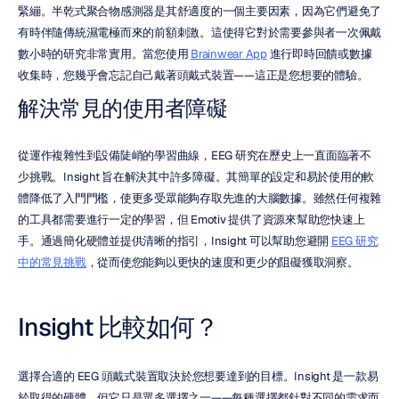
緊繃。半乾式聚合物感測器是其舒適度的一個主要因素，因為它們避免了
有時伴隨傳統濕電極而來的前額刺激。這使得它對於需要參與者一次佩戴
數小時的研究非常實用。當您使用 
Brainwear App
 進行即時回饋或數據
收集時，您幾乎會忘記自己戴著頭戴式裝置——這正是您想要的體驗。
解決常見的使用者障礙
從運作複雜性到設備陡峭的學習曲線，EEG 研究在歷史上一直面臨著不
少挑戰。Insight 旨在解決其中許多障礙。其簡單的設定和易於使用的軟
體降低了入門門檻，使更多受眾能夠存取先進的大腦數據。雖然任何複雜
的工具都需要進行一定的學習，但 Emotiv 提供了資源來幫助您快速上
手。通過簡化硬體並提供清晰的指引，Insight 可以幫助您避開 
EEG 研究
中的常見挑戰
，從而使您能夠以更快的速度和更少的阻礙獲取洞察。
Insight 比較如何？
選擇合適的 EEG 頭戴式裝置取決於您想要達到的目標。Insight 是一款易
於取得的硬體，但它只是眾多選擇之一——每種選擇都針對不同的需求而