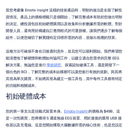
當您考慮像 Emotiv Insight 這樣的技術產品時，明智的做法是全面了解投
資情況。產品上的價格標籤只是個開始，了解完整成本有助於您做出明智
的決定。總投資包括初始硬體購買以及收集和分析數據所需的軟體。對於
開發人員，還有用於構建自訂應用程式的可選授權。讓我們逐步了解每個
組件，以便您確切了解實踐特定目標所需的內容，並做出相應的預算。
這種方法可確保不會在日後遇到意外，並且您可以順利開始。我們希望您
能清楚地了解硬體和軟體如何協同工作，以建立適合您需求的完整 EEG 
解決方案。無論您是進行 
學術研究
、探索認知健康工具，還是開發下一
個出色的 BCI，了解完整的成本結構都可以讓您進行有效的規劃。與其將
其視為單次購買，不如將其視為建立一個工具包，其中每件工具都有特定
的功能和相關成本。
初始硬體成本
您的第一筆支出是頭戴式裝置本身。
Emotiv Insight
 的價格為 $499。這
是一次性購買，您將獲得 5 通道無線 EEG 裝置、用於連接的通用 USB 接
收器以及充電線。這是您開始獲取大腦數據所需的核心技術，也是您設定