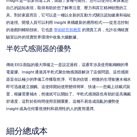
Insight 是一款多用途工具，開啟了多種可能性。您可以使用它來探索您
自己的認知表現，取得有助於您了解專注度、壓力和其它精神狀態的工
具。對於家庭而言，它可以是一種以全新的互動方式關注認知健康和福祉
的途徑。開發人員可以利用 Insight 來構建新的應用程式——從意念控制
的遊戲到輔助技術。它也是 
學術研究和教育
 的寶貴工具，允許在傳統實
驗室以外的現實世界環境中收集大腦數據。
半乾式感測器的優勢
傳統 EEG 面臨的最大障礙之一是設定過程，這通常涉及使用黏糊糊的導
電凝膠。Insight 通過其半乾式聚合物感測器解決了這個問題。這些感測
器旨在以極少的準備工作獲取乾淨、可靠的信號；輕微的生理食鹽水補水
即可迅速建立接觸。這使得開始使用變得簡單、快速——您戴上頭戴式裝
置，根據需要補水，然後就可以開始了。半乾式感測器也有助於提高佩戴
舒適度，這對於長時間使用至關重要。這種不易造成混亂的優勢使 
Insight 成為任何重視便利和易用性的人的實用選擇。
細分總成本