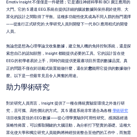
Emotiv Insight 不僅僅是一件硬體；它是通往神經科學和 BCI 廣泛應用的
大門。它的 5 通道 EEG 系統在提供詳細的腦波數據與保持易於使用、大
眾化的設計之間取得了平衡。這種多功能性使其成為不同人群的熱門選擇
——從進行正式研究的 大學研究人員到開發下一代 BCI 應用程式的開發
人員。
無論您是想為心理學論文收集數據，建立無人機的免持控制系統，還是探
索您自己的認知狀態，Insight 都能提供必要的工具。它的設計旨在使 
EEG 的初學者易於上手，同時仍能提供更嚴肅項目所需的數據品質。真
正的問題不僅在於頭戴式裝置能做什麼，還在於
您
能用它提供的數據做什
麼。以下是一些最常見且令人興奮的用途。
助力學術研究
對於研究人員而言，Insight 提供了一種在傳統實驗室環境之外進行研
究，且可攜、高性價比的方式。其 5 通道系統非常適合為各種 
學術研究
項目收集質佳的 EEG 數據——從心理學實驗到可用性研究。感測器經過
策略性佈置，可以獲取關鍵的大腦活動，為分析打下堅實的基礎。這種大
眾化使大學和獨立研究人員能夠將神經技術整合至他們的工作中，而無需