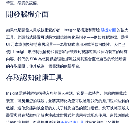
笨重、昂貴的設備。
開發腦機介面
如果您是開發人員或技術愛好者，Insight 是構建和實驗 
腦機介面
 的強大
工具。此頭戴式裝置可以將大腦信號轉化為指令——例如移動游標、選擇 
UI 元素或切換智慧家居場景——為響應式應用程式開啟可能性。人們已
使用 Insight 來控制從輪椅和智慧家居裝置到視訊遊戲和藝術裝置的所有
內容。我們的 SDK 為您提供處理數據流並將其整合至您自己的軟體所需
的存取權限，使其成為一個靈活的創新平台。
存取認知健康工具
Insight 還將神經技術帶入您的個人生活。它是一款時尚、無線的頭戴式
裝置，可
測量
您的腦波，並將其轉化為您可以通過我們的應用程式理解的
數據。這使您能夠以全新的方式了解您自己的認知過程。您可以將頭戴式
裝置與旨在幫助您了解專注或放鬆模式的應用程式配合使用。這與診斷或
治療疾病無關，而是提供資訊和 
認知健康工具
 以探索您自己的思想。
簡化數據收集和分析