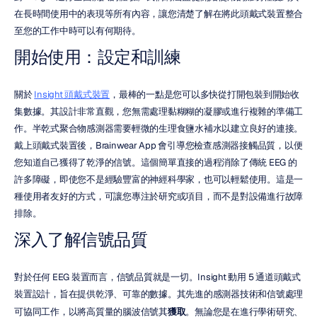
在長時間使用中的表現等所有內容，讓您清楚了解在將此頭戴式裝置整合
至您的工作中時可以有何期待。
開始使用：設定和訓練
關於 
Insight 頭戴式裝置
，最棒的一點是您可以多快從打開包裝到開始收
集數據。其設計非常直觀，您無需處理黏糊糊的凝膠或進行複雜的準備工
作。半乾式聚合物感測器需要輕微的生理食鹽水補水以建立良好的連接。
戴上頭戴式裝置後，Brainwear App 會引導您檢查感測器接觸品質，以便
您知道自己獲得了乾淨的信號。這個簡單直接的過程消除了傳統 EEG 的
許多障礙，即使您不是經驗豐富的神經科學家，也可以輕鬆使用。這是一
種使用者友好的方式，可讓您專注於研究或項目，而不是對設備進行故障
排除。
深入了解信號品質
對於任何 EEG 裝置而言，信號品質就是一切。Insight 動用 5 通道頭戴式
裝置設計，旨在提供乾淨、可靠的數據。其先進的感測器技術和信號處理
可協同工作，以將高質量的腦波信號其
獲取
。無論您是在進行學術研究、