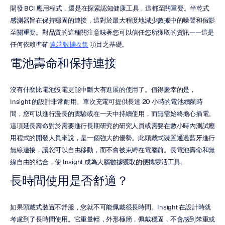
開發 BCI 應用程式，還是在探索認知健康工具，這都至關重要。半乾式
感測器旨在保持穩固的連接，這對於最大程度地減少數據中的噪聲和假影
至關重要。對品質的這種關注意味著您可以信任您所獲取的資訊——這是
任何依賴準確 
遠端數據收集
 項目之基礎。
電池壽命和保持連接
沒有什麼比電池沒電更能中斷大有進展的使用了。值得慶幸的是，
Insight 的設計非常耐用。單次充電可提供長達 20 小時的電池續航時
間，您可以進行漫長的實驗或在一天中持續使用，而無需始終擔心插電。
這項延長壽命對於需要進行長期研究的研究人員或需要在數小時內測試應
用程式的開發人員來說，是一個強大的優勢。此頭戴式裝置通過藍牙進行
無線連接，讓您可以自由移動，而不會被束縛在電腦前。長電池壽命和無
線自由的結合，使 Insight 成為大腦數據獲取的便攜靈活工具。
長時間使用是否舒適？
如果頭戴式裝置不舒服，您就不可能佩戴很長時間。Insight 在設計時就
考慮到了長時間使用。它重量輕，外形極簡，佩戴穩固，不會感到笨重或