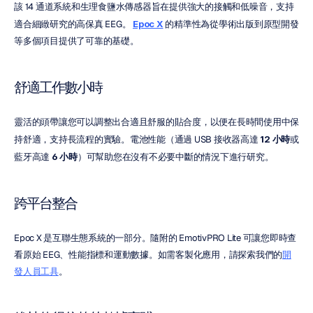
該 14 通道系統和生理食鹽水傳感器旨在提供強大的接觸和低噪音，支持
適合細緻研究的高保真 EEG。 
Epoc X
 的精準性為從學術出版到原型開發
等多個項目提供了可靠的基礎。
舒適工作數小時
靈活的頭帶讓您可以調整出合適且舒服的貼合度，以便在長時間使用中保
持舒適，支持長流程的實驗。電池性能（通過 USB 接收器高達 
12 小時
或
藍牙高達 
6 小時
）可幫助您在沒有不必要中斷的情況下進行研究。
跨平台整合
Epoc X 是互聯生態系統的一部分。隨附的 EmotivPRO Lite 可讓您即時查
看原始 EEG、性能指標和運動數據。如需客製化應用，請探索我們的
開
發人員工具
。