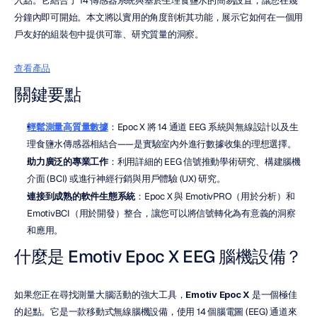
入點。它結合了 14 傳感器系統與基於生理食鹽水的簡易設置，讓您在幾
分鐘內即可開始。本文將以實用的角度剖析其功能，展示它如何在一個用
戶友好的組裝包中提供可靠、研究質量的洞察。
查看產品
關鍵要點
輕鬆測量高質量數據
：Epoc X 將 14 通道 EEG 系統與無線設計以及生
理食鹽水傳感器相結合——是實驗室內外進行數據收集的理想選擇。
助力廣泛的專業工作
：利用詳細的 EEG 信號推動學術研究、構建腦機
介面 (BCI) 或進行神經行銷與用戶體驗 (UX) 研究。
連接到成熟的軟件生態系統
：Epoc X 與 EmotivPRO（用於分析）和 
EmotivBCI（用於開發）整合，讓您可以將信號轉化為有意義的洞察
和應用。
什麼是 Emotiv Epoc X EEG 腦機設備？
如果您正在尋找測量大腦活動的強大工具，
Emotiv Epoc X
 是一個極佳
的起點。它是一款移動式無線腦機設備，使用 14 個腦電圖 (EEG) 通道來