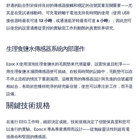
舒適的貼合對於保持良好的傳感器接觸和穩定的信號質量至關重要——尤
其是在受試者移動時。可充電鋰離子電池支持長時間的使用（使用 USB 
接收器時最長可達 
12 小時
，或通過藍牙時最長可達 
6 小時
），因此您可
以使您的設置適應從受控的實驗室工作到動態的真實世界研究。
生理食鹽水傳感器系統內部運作
Epoc X 使用浸泡生理食鹽水的毛氈墊來代替凝膠。設置快速且乾淨——
用生理食鹽水濕潤傳感器便可就緒。在較長時間的記錄中，毛氈墊可以在
不停止流程的情況下重新濕潤。這種實用的傳感器設計與先進的信號處理
相結合，有助於您獲得乾淨的研究級信號，使您可以專注於工作，而不是
設備。
關鍵技術規格
在進行 EEG 工作時，細節決定成敗。技術規格決定了信號保真度和您可
以進行的實驗。Epoc X 專為專業應用而設計——從無線靈活性到超長電
池壽命和堅固的傳感器。