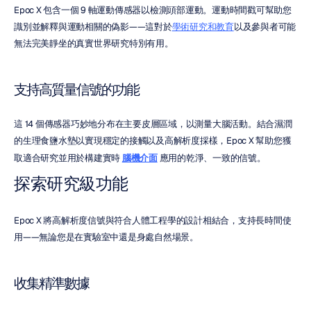
Epoc X 包含一個 9 軸運動傳感器以檢測頭部運動。運動時間戳可幫助您
識別並解釋與運動相關的偽影——這對於
學術研究和教育
以及參與者可能
無法完美靜坐的真實世界研究特別有用。
支持高質量信號的功能
這 14 個傳感器巧妙地分布在主要皮層區域，以測量大腦活動。結合濕潤
的生理食鹽水墊以實現穩定的接觸以及高解析度採樣，Epoc X 幫助您獲
取適合研究並用於構建實時 
腦機介面
 應用的乾淨、一致的信號。
探索研究級功能
Epoc X 將高解析度信號與符合人體工程學的設計相結合，支持長時間使
用——無論您是在實驗室中還是身處自然場景。
收集精準數據