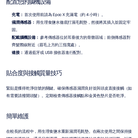
配置您的腦機設備
充電：
 首次使用前請為 Epoc X 充滿電（約 4 小時）。
濕潤傳感器：
 用生理食鹽水徹底打濕毛氈墊，然後將其插入並固定牢
固。
配戴腦機設備：
 參考傳感器位於耳垂後方的骨骼區域；前側傳感器對
齊髮際線附近（眉毛上方約三指寬處）。
連接：
 通過藍牙或 USB 接收器進行配對。
貼合度與接觸質量技巧
緊貼是獲得乾淨信號的關鍵。確保傳感器濕潤良好並與頭皮直接接觸（如
有需要請撥開頭髮）。定期檢查傳感器接觸點和金黃色墊片是否乾淨。
簡單維護
在較長的流程中，用生理食鹽水重新濕潤毛氈墊。在兩次使用之間保持接