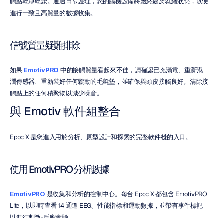
觸點乾淨乾燥。通過日常護理，您的腦機設備將始終處於就緒狀態，以便
進行一致且高質量的數據收集。
信號質量疑難排除
如果 
EmotivPRO
 中的接觸質量看起來不佳，請確認已充滿電、重新濕
潤傳感器、重新裝好任何鬆動的毛氈墊，並確保與頭皮接觸良好。清除接
觸點上的任何積聚物以減少噪音。
與 Emotiv 軟件組整合
Epoc X 是您進入用於分析、原型設計和探索的完整軟件棧的入口。
使用 EmotivPRO 分析數據
EmotivPRO
 是收集和分析的控制中心。每台 Epoc X 都包含 EmotivPRO 
Lite，以即時查看 14 通道 EEG、性能指標和運動數據，並帶有事件標記
以進行刺激-反應實驗。