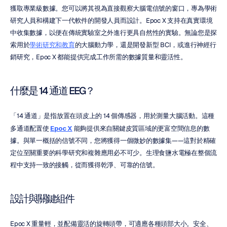
獲取專業級數據。您可以將其視為直接觀察大腦電信號的窗口，專為學術
研究人員和構建下一代軟件的開發人員而設計。Epoc X 支持在真實環境
中收集數據，以便在傳統實驗室之外進行更具自然性的實驗。無論您是探
索用於
學術研究和教育
的大腦動力學，還是開發新型 BCI，或進行神經行
銷研究，Epoc X 都能提供完成工作所需的數據質量和靈活性。
什麼是 14 通道 EEG？
「14 通道」是指放置在頭皮上的 14 個傳感器，用於測量大腦活動。這種
多通道配置使 
Epoc X
 能夠提供來自關鍵皮質區域的更富空間信息的數
據。與單一概括的信號不同，您將獲得一個微妙的數據集——這對於精確
定位至關重要的科學研究和複雜應用必不可少。生理食鹽水電極在整個流
程中支持一致的接觸，從而獲得乾淨、可靠的信號。
設計與關鍵組件
Epoc X 重量輕，並配備靈活的旋轉頭帶，可適應各種頭部大小。安全、