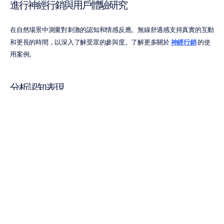
進行神經行銷與用戶體驗研究
在自然場景中測量對刺激的認知和情感反應。無線舒適感支持真實的互動
和更長的時間，以深入了解受眾的參與度。了解更多關於 
神經行銷
 的使
用案例。
分析認知表現
從訓練到性能優化，用客觀信號量化認知狀態（例如專注度、工作負
荷），以補充調查問卷和行為指標——這支持了在 
認知健康
 領域以數據
驅動的項目。
Epoc X 與其他 EEG 選擇的比較
選擇 EEG 解決方案涉及通道數量、設置時間以及成本之間的權衡。
Epoc 
X
 佔據了實用的不二之選——在便攜、用戶友好的組裝包中提供強大的多
通道數據。