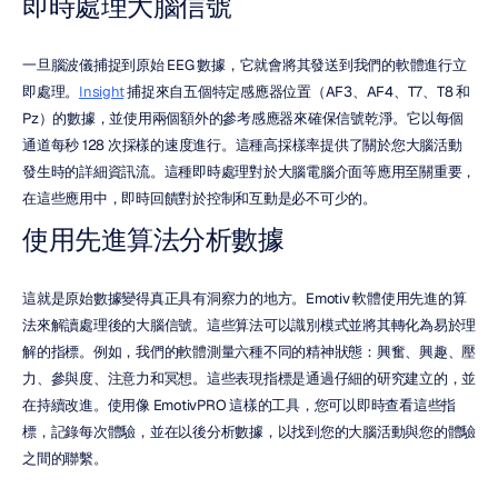
即時處理大腦信號
一旦腦波儀捕捉到原始 EEG 數據，它就會將其發送到我們的軟體進行立
即處理。
Insight
 捕捉來自五個特定感應器位置（AF3、AF4、T7、T8 和 
Pz）的數據，並使用兩個額外的參考感應器來確保信號乾淨。它以每個
通道每秒 128 次採樣的速度進行。這種高採樣率提供了關於您大腦活動
發生時的詳細資訊流。這種即時處理對於大腦電腦介面等應用至關重要，
在這些應用中，即時回饋對於控制和互動是必不可少的。
使用先進算法分析數據
這就是原始數據變得真正具有洞察力的地方。Emotiv 軟體使用先進的算
法來解讀處理後的大腦信號。這些算法可以識別模式並將其轉化為易於理
解的指標。例如，我們的軟體測量六種不同的精神狀態：興奮、興趣、壓
力、參與度、注意力和冥想。這些表現指標是通過仔細的研究建立的，並
在持續改進。使用像 EmotivPRO 這樣的工具，您可以即時查看這些指
標，記錄每次體驗，並在以後分析數據，以找到您的大腦活動與您的體驗
之間的聯繫。