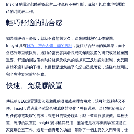
Insight 的電池都能確保您的工作流程不被打斷，讓您可以自由地按照自
己的時間表工作。
輕巧舒適的貼合感
如果腦波儀不舒服，您就不會想戴太久，這會限制您的工作範圍。
Insight 具有
輕巧且符合人體工學的設計
，提供貼合舒適的佩戴感，而不
會感到笨重或限制。這對於需要參與者長時間佩戴設備的研究或體驗至關
重要。舒適的腦波儀有助於確保您收集的數據真正反映認知狀態，免受因
身體不適引起的干擾。其目標是讓您幾乎忘記自己戴著它，這樣您就可以
完全專注於當前的任務。
快速、免凝膠設置
傳統的 EEG 設置通常涉及雜亂的凝膠或生理食鹽水，這可能既耗時又不
便。Insight 通過其半乾聚合物感應器簡化了整個過程。這項技術消除了
對任何導電凝膠的需求，讓您只需幾分鐘即可戴上並運行腦波儀。這種快
速、乾淨的設置使 Insight 變得極其易用，無論您是在專業實驗室還是在
家庭辦公室工作。這是一個實用的功能，消除了一個主要的入門障礙，使