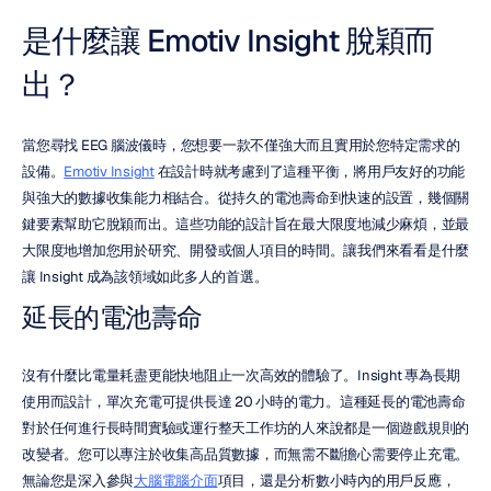
是什麼讓 Emotiv Insight 脫穎而
出？
當您尋找 EEG 腦波儀時，您想要一款不僅強大而且實用於您特定需求的
設備。
Emotiv Insight
 在設計時就考慮到了這種平衡，將用戶友好的功能
與強大的數據收集能力相結合。從持久的電池壽命到快速的設置，幾個關
鍵要素幫助它脫穎而出。這些功能的設計旨在最大限度地減少麻煩，並最
大限度地增加您用於研究、開發或個人項目的時間。讓我們來看看是什麼
讓 Insight 成為該領域如此多人的首選。
延長的電池壽命
沒有什麼比電量耗盡更能快地阻止一次高效的體驗了。Insight 專為長期
使用而設計，單次充電可提供長達 20 小時的電力。這種延長的電池壽命
對於任何進行長時間實驗或運行整天工作坊的人來說都是一個遊戲規則的
改變者。您可以專注於收集高品質數據，而無需不斷擔心需要停止充電。
無論您是深入參與
大腦電腦介面
項目，還是分析數小時內的用戶反應，