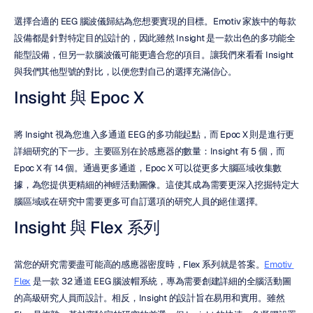
選擇合適的 EEG 腦波儀歸結為您想要實現的目標。Emotiv 家族中的每款
設備都是針對特定目的設計的，因此雖然 Insight 是一款出色的多功能全
能型設備，但另一款腦波儀可能更適合您的項目。讓我們來看看 Insight 
與我們其他型號的對比，以便您對自己的選擇充滿信心。
Insight 與 Epoc X
將 Insight 視為您進入多通道 EEG 的多功能起點，而 Epoc X 則是進行更
詳細研究的下一步。主要區別在於感應器的數量：Insight 有 5 個，而 
Epoc X 有 14 個。通過更多通道，Epoc X 可以從更多大腦區域收集數
據，為您提供更精細的神經活動圖像。這使其成為需要更深入挖掘特定大
腦區域或在研究中需要更多可自訂選項的研究人員的絕佳選擇。
Insight 與 Flex 系列
當您的研究需要盡可能高的感應器密度時，Flex 系列就是答案。
Emotiv 
Flex
 是一款 32 通道 EEG 腦波帽系統，專為需要創建詳細的全腦活動圖
的高級研究人員而設計。相反，Insight 的設計旨在易用和實用。雖然 