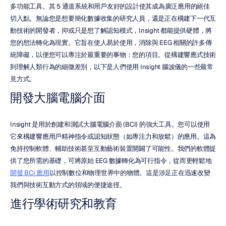
多功能工具。其 5 通道系統和用戶友好的設計使其成為廣泛應用的絕佳
切入點。無論您是想要簡化數據收集的研究人員，還是正在構建下一代互
動技術的開發者，抑或只是想了解認知模式，Insight 都能提供硬體，將
您的想法轉化為現實。它旨在使人易於使用，消除與 EEG 相關的許多傳
統障礙，以便您可以專注於最重要的事物：您的項目。從構建響應式技術
到理解人類行為的細微差別，以下是人們使用 Insight 腦波儀的一些最常
見方式。
開發大腦電腦介面
Insight 是用於創建和測試大腦電腦介面 (BCI) 的強大工具。您可以使用
它來構建響應用戶精神指令或認知狀態（如專注力和放鬆）的應用。這為
免持控制軟體、輔助技術甚至互動藝術裝置開闢了可能性。我們的軟體提
供了您所需的基礎，可將原始 EEG 數據轉化為可行指令，從而更輕鬆地
開發 BCI 應用
以控制數位和物理世界中的物體。這是涉足正在迅速改變
我們與技術互動方式的領域的便捷途徑。
進行學術研究和教育