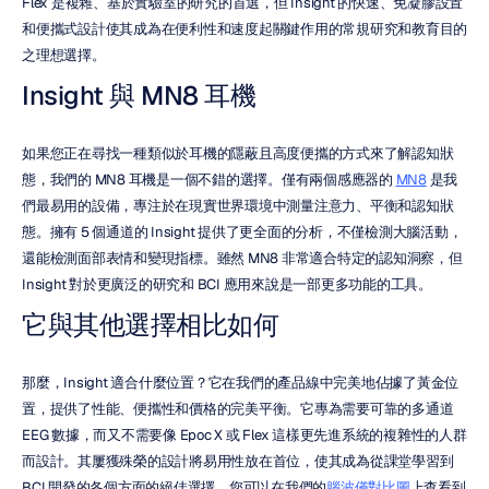
Flex 是複雜、基於實驗室的研究的首選，但 Insight 的快速、免凝膠設置
和便攜式設計使其成為在便利性和速度起關鍵作用的常規研究和教育目的
之理想選擇。
Insight 與 MN8 耳機
如果您正在尋找一種類似於耳機的隱蔽且高度便攜的方式來了解認知狀
態，我們的 MN8 耳機是一個不錯的選擇。僅有兩個感應器的 
MN8
 是我
們最易用的設備，專注於在現實世界環境中測量注意力、平衡和認知狀
態。擁有 5 個通道的 Insight 提供了更全面的分析，不僅檢測大腦活動，
還能檢測面部表情和變現指標。雖然 MN8 非常適合特定的認知洞察，但 
Insight 對於更廣泛的研究和 BCI 應用來說是一部更多功能的工具。
它與其他選擇相比如何
那麼，Insight 適合什麼位置？它在我們的產品線中完美地佔據了黃金位
置，提供了性能、便攜性和價格的完美平衡。它專為需要可靠的多通道 
EEG 數據，而又不需要像 Epoc X 或 Flex 這樣更先進系統的複雜性的人群
而設計。其屢獲殊榮的設計將易用性放在首位，使其成為從課堂學習到 
BCI 開發的各個方面的絕佳選擇。您可以在我們的
腦波儀對比圖
上查看到