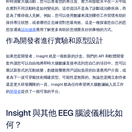
即時測量大腦活動，您可以查看您的專注度、壓力和放鬆水平在一天中或
在應對不同活動時是如何變化的。這些資訊不是為了診斷或治療疾病，而
是為了獲得個人見解。例如，您可以使用數據來識別哪些工作習慣有助於
保持專注狀態，或者哪些正念練習對您最有效。這是一種探索您自己的思
想並通過
認知健康
應用了解更多有助於您感覺良好的事物的方式。
作為開發者進行實驗和原型設計
如果您是開發者，Insight 就是一個創新的沙盒。我們的 API 和軟體開發
套件讓您可以自由地將即時大腦數據直接串流到您自己的項目中。您可以
嘗試新形式的互動娛樂，創建能響應用戶認知負荷的自適應用戶介面，或
者為下一波可穿戴技術構建原型。可能性是無限的。無論您是獨立創作者
還是更大研發團隊的一員，Insight 都為任何希望將大腦數據融入其工作
的
開發者
提供了一個可靠的平台。
Insight 與其他 EEG 腦波儀相比如
何？