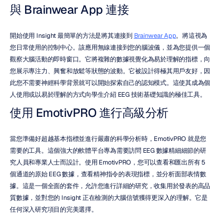
與 Brainwear App 連接
開始使用 Insight 最簡單的方法是將其連接到 
Brainwear App
。將這視為
您日常使用的控制中心。該應用無線連接到您的腦波儀，並為您提供一個
觀察大腦活動的即時窗口。它將複雜的數據視覺化為易於理解的指標，向
您展示專注力、興奮和放鬆等狀態的波動。它被設計得極其用戶友好，因
此您不需要神經科學背景就可以開始探索自己的認知模式。這使其成為個
人使用或以易於理解的方式向學生介紹 EEG 技術基礎知識的極佳工具。
使用 EmotivPRO 進行高級分析
當您準備好超越基本指標並進行嚴肅的科學分析時，EmotivPRO 就是您
需要的工具。這個強大的軟體平台專為需要訪問 EEG 數據精細細節的研
究人員和專業人士而設計。使用 EmotivPRO，您可以查看和匯出所有 5 
個通道的原始 EEG 數據，查看精神指令的表現指標，並分析面部表情數
據。這是一個全面的套件，允許您進行詳細的研究，收集用於發表的高品
質數據，並對您的 Insight 正在檢測的大腦信號獲得更深入的理解。它是
任何深入研究項目的完美選擇。