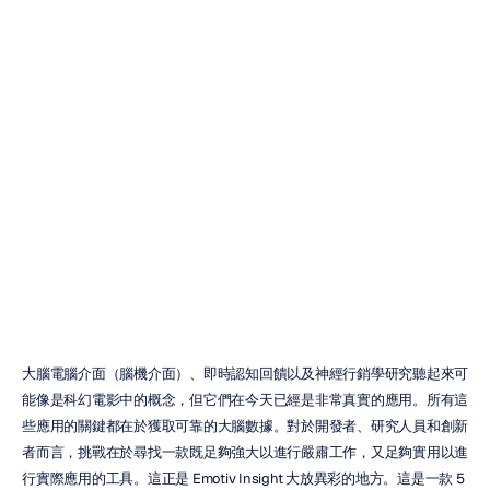
Emotiv
Insight：您需要
了解的一切
Emotiv
更新於
2026年2月4日
大腦電腦介面（腦機介面）、即時認知回饋以及神經行銷學研究聽起來可
能像是科幻電影中的概念，但它們在今天已經是非常真實的應用。所有這
些應用的關鍵都在於獲取可靠的大腦數據。對於開發者、研究人員和創新
者而言，挑戰在於尋找一款既足夠強大以進行嚴肅工作，又足夠實用以進
行實際應用的工具。這正是 Emotiv Insight 大放異彩的地方。這是一款 5 