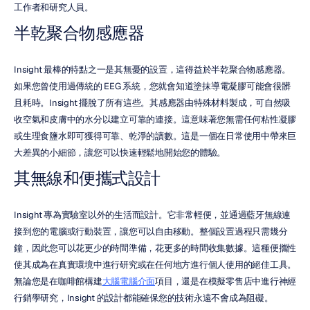
工作者和研究人員。
半乾聚合物感應器
Insight 最棒的特點之一是其無憂的設置，這得益於半乾聚合物感應器。
如果您曾使用過傳統的 EEG 系統，您就會知道塗抹導電凝膠可能會很髒
且耗時。Insight 擺脫了所有這些。其感應器由特殊材料製成，可自然吸
收空氣和皮膚中的水分以建立可靠的連接。這意味著您無需任何粘性凝膠
或生理食鹽水即可獲得可靠、乾淨的讀數。這是一個在日常使用中帶來巨
大差異的小細節，讓您可以快速輕鬆地開始您的體驗。
其無線和便攜式設計
Insight 專為實驗室以外的生活而設計。它非常輕便，並通過藍牙無線連
接到您的電腦或行動裝置，讓您可以自由移動。整個設置過程只需幾分
鐘，因此您可以花更少的時間準備，花更多的時間收集數據。這種便攜性
使其成為在真實環境中進行研究或在任何地方進行個人使用的絕佳工具。
無論您是在咖啡館構建
大腦電腦介面
項目，還是在模擬零售店中進行神經
行銷學研究，Insight 的設計都能確保您的技術永遠不會成為阻礙。