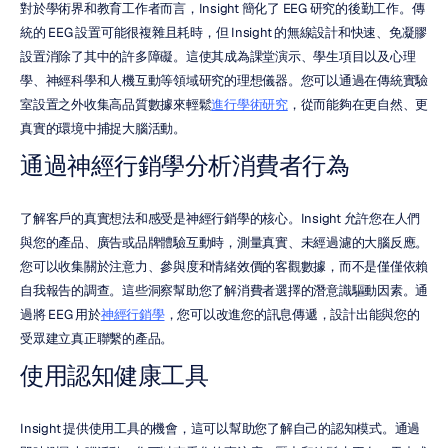
對於學術界和教育工作者而言，Insight 簡化了 EEG 研究的後勤工作。傳
統的 EEG 設置可能很複雜且耗時，但 Insight 的無線設計和快速、免凝膠
設置消除了其中的許多障礙。這使其成為課堂演示、學生項目以及心理
學、神經科學和人機互動等領域研究的理想儀器。您可以通過在傳統實驗
室設置之外收集高品質數據來輕鬆
進行學術研究
，從而能夠在更自然、更
真實的環境中捕捉大腦活動。
通過神經行銷學分析消費者行為
了解客戶的真實想法和感受是神經行銷學的核心。Insight 允許您在人們
與您的產品、廣告或品牌體驗互動時，測量真實、未經過濾的大腦反應。
您可以收集關於注意力、參與度和情緒效價的客觀數據，而不是僅僅依賴
自我報告的調查。這些洞察幫助您了解消費者選擇的潛意識驅動因素。通
過將 EEG 用於
神經行銷學
，您可以改進您的訊息傳遞，設計出能與您的
受眾建立真正聯繫的產品。
使用認知健康工具
Insight 提供使用工具的機會，這可以幫助您了解自己的認知模式。通過