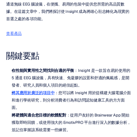
通道無線 EEG 腦波儀，在便攜、易用的包裝中提供您所需的高品質數
據。在這篇文章中，我們將探討使 Insight 成為將雄心壯志轉化為現實的
首選之處的各項功能。
查看產品
關鍵要點
在性能與實用性之間找到合適的平衡
：Insight 是一款旨在易於使用的 
5 通道 EEG 腦波儀，具有快速、免凝膠的設置和舒適的佩戴感，是開
發者、研究人員和個人項目的絕佳起點。
將其應用於廣泛的項目中
：您可以將 Insight 用於從構建大腦電腦介面
和進行學術研究，到分析消費者行為和訪問認知健康工具的方方面
面。
將硬體與適合您目標的軟體配對
：從用戶友好的 Brainwear App 開始
獲取即時回饋，或使用強大的 EmotivPRO 平台進行深入的數據分析，
並記住掌握該系統需要一些練習。