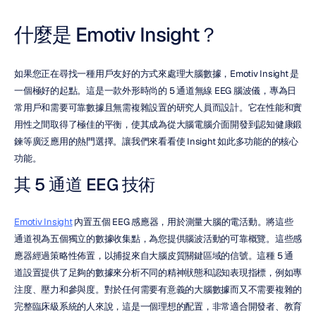
什麼是 Emotiv Insight？
如果您正在尋找一種用戶友好的方式來處理大腦數據，Emotiv Insight 是
一個極好的起點。這是一款外形時尚的 5 通道無線 EEG 腦波儀，專為日
常用戶和需要可靠數據且無需複雜設置的研究人員而設計。它在性能和實
用性之間取得了極佳的平衡，使其成為從大腦電腦介面開發到認知健康鍛
鍊等廣泛應用的熱門選擇。讓我們來看看使 Insight 如此多功能的的核心
功能。
其 5 通道 EEG 技術
Emotiv Insight
 內置五個 EEG 感應器，用於測量大腦的電活動。將這些
通道視為五個獨立的數據收集點，為您提供腦波活動的可靠概覽。這些感
應器經過策略性佈置，以捕捉來自大腦皮質關鍵區域的信號。這種 5 通
道設置提供了足夠的數據來分析不同的精神狀態和認知表現指標，例如專
注度、壓力和參與度。對於任何需要有意義的大腦數據而又不需要複雜的
完整臨床級系統的人來說，這是一個理想的配置，非常適合開發者、教育