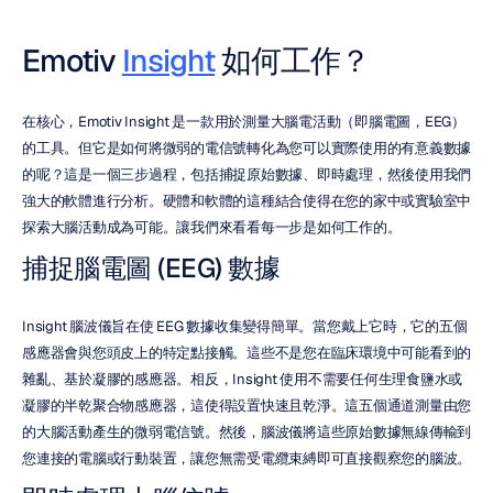
Emotiv 
Insight
 如何工作？
在核心，Emotiv Insight 是一款用於測量大腦電活動（即腦電圖，EEG）
的工具。但它是如何將微弱的電信號轉化為您可以實際使用的有意義數據
的呢？這是一個三步過程，包括捕捉原始數據、即時處理，然後使用我們
強大的軟體進行分析。硬體和軟體的這種結合使得在您的家中或實驗室中
探索大腦活動成為可能。讓我們來看看每一步是如何工作的。
捕捉腦電圖 (EEG) 數據
Insight 腦波儀旨在使 EEG 數據收集變得簡單。當您戴上它時，它的五個
感應器會與您頭皮上的特定點接觸。這些不是您在臨床環境中可能看到的
雜亂、基於凝膠的感應器。相反，Insight 使用不需要任何生理食鹽水或
凝膠的半乾聚合物感應器，這使得設置快速且乾淨。這五個通道測量由您
的大腦活動產生的微弱電信號。然後，腦波儀將這些原始數據無線傳輸到
您連接的電腦或行動裝置，讓您無需受電纜束縛即可直接觀察您的腦波。