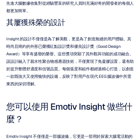
先進大腦數據收集對從經驗豐富的研究人員到充滿好奇的開發者的每個人
都更加簡單。
其屢獲殊榮的設計
Insight 的設計不僅僅是為了解美觀，更是為了創造無縫的用戶體驗。其
時尚且簡約的外形已榮獲紅點設計獎和優良設計獎（Good Design 
Award）等享有盛譽的榮譽。這些獎項突顯了其外觀與功能的成功融合。
該設計融入了親水性聚合物感應器技術，不僅實現了免凝膠設置，還有助
於提升整體舒適度和信號品質。每個弧度和組件都經過精心打造，以創造
一款既強大又使用愉快的設備，反映了對用戶在現代 EEG 腦波儀中所需
東西的深切理解。
您可以使用 Emotiv Insight 做些什
麼？
Emotiv Insight 不僅僅是一部腦波儀，它更是一部用於探索大腦電活動的