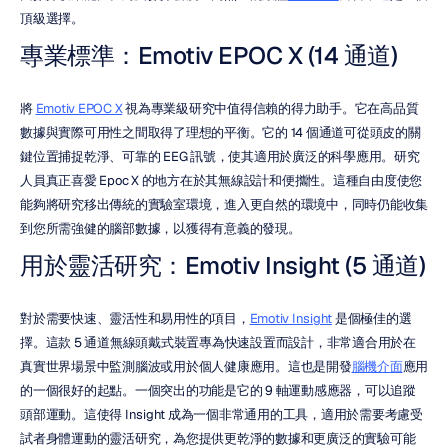
頂級選擇。
專業標準：Emotiv EPOC X (14 通道)
將 
Emotiv EPOC X
 視為專業級研究中值得信賴的得力助手。它在高品質
數據與實際可用性之間取得了理想的平衡。它的 14 個通道可從頭皮的關
鍵位置捕捉乾淨、可靠的 EEG 訊號，使其適用於廣泛的科學應用。研究
人員真正喜愛 Epoc X 的地方在於其無線設計和便攜性。這種自由度使您
能夠將研究移出傳統的實驗室環境，進入更自然的環境中，同時仍能收集
到您所需強健的腦部數據，以獲得有意義的發現。
用於靈活研究：Emotiv Insight (5 通道)
對於需要快速、靈活性和易用性的項目，
Emotiv Insight
 是個極佳的選
擇。這款 5 通道無線頭戴式裝置專為快速設置而設計，非常適合用於在
真實世界場景中監測腦波或用於個人健康應用。這也是開發
腦機介面
應用
的一個很好的起點。一個突出的功能是它的 9 軸運動感應器，可以追蹤
頭部運動。這使得 Insight 成為一個非常通用的工具，適用於需要考慮受
試者身體運動的靈活研究，為您提供更乾淨的數據和更廣泛的實驗可能