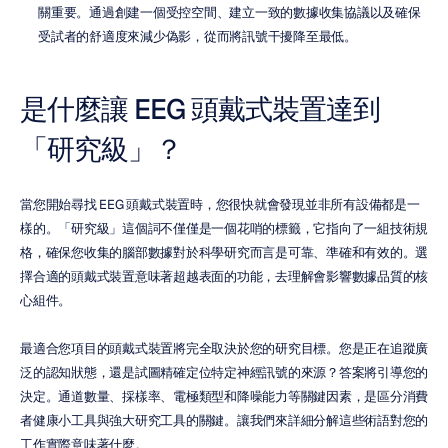
關重要。通過創建一個受控空間、建立一致的數據收集協議以及確保
受試者的舒適度來減少偽影，從而將訊號干擾降至最低。
是什麼讓 EEG 頭戴式裝置達到
「研究級」？
當您開始尋找 EEG 頭戴式裝置時，您很快就會發現並非所有設備都是一
樣的。「研究級」這個詞不僅僅是一個花哨的標籤，它指向了一組技術規
格，確保您收集的腦部數據對於科學研究而言是可靠、準確和有效的。選
擇合適的頭戴式裝置意味著超越表面的功能，去理解會影響數據品質的核
心組件。
最適合您項目的頭戴式裝置將完全取決於您的研究目標。您是正在追蹤廣
泛的認知狀態，還是試圖精確定位特定神經訊號的來源？答案將引導您的
決定。通道數量、採樣率、電極類型和降噪能力等關鍵因素，是區分消費
者健康小工具與強大研究工具的關鍵。讓我們來詳細分解這些術語對您的
工作實際意味著什麼。