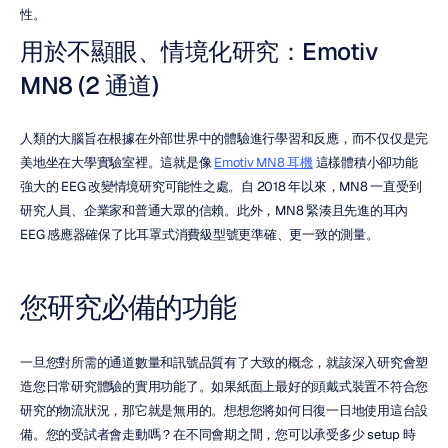
性。
用於不顯眼、情境化研究：Emotiv 
MN8 (2 通道)
人類的大腦旨在根據在外部世界中的體驗進行學習和反應，而不仅仅是完
美地坐在大學實驗室裡。這就是像 
Emotiv MN8 耳機
 這樣體積小卻功能
強大的 EEG 改變情境研究可能性之處。自 2018 年以來，MN8 一直受到
研究人員、企業家和普通大眾的信賴。此外，MN8 緊湊且先進的耳內 
EEG 感應器確保了比耳罩式消費級型號更準確、更一致的測量。
您研究必備的功能
一旦您對所需的通道數量和訊號品質有了大致的概念，就該深入研究會塑
造您日常研究體驗的實用功能了。如果紙面上最好的頭戴式裝置不符合您
研究的物流狀況，那它就是無用的。想想您將如何日復一日地使用這台設
備。您的受試者會走動嗎？在不同會期之間，您可以承受多少 setup 時