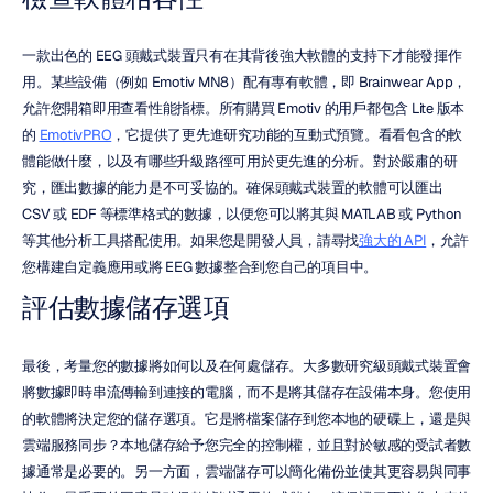
一款出色的 EEG 頭戴式裝置只有在其背後強大軟體的支持下才能發揮作
用。某些設備（例如 Emotiv MN8）配有專有軟體，即 Brainwear App，
允許您開箱即用查看性能指標。所有購買 Emotiv 的用戶都包含 Lite 版本
的 
EmotivPRO
，它提供了更先進研究功能的互動式預覽。看看包含的軟
體能做什麼，以及有哪些升級路徑可用於更先進的分析。對於嚴肅的研
究，匯出數據的能力是不可妥協的。確保頭戴式裝置的軟體可以匯出 
CSV 或 EDF 等標準格式的數據，以便您可以將其與 MATLAB 或 Python 
等其他分析工具搭配使用。如果您是開發人員，請尋找
強大的 API
，允許
您構建自定義應用或將 EEG 數據整合到您自己的項目中。
評估數據儲存選項
最後，考量您的數據將如何以及在何處儲存。大多數研究級頭戴式裝置會
將數據即時串流傳輸到連接的電腦，而不是將其儲存在設備本身。您使用
的軟體將決定您的儲存選項。它是將檔案儲存到您本地的硬碟上，還是與
雲端服務同步？本地儲存給予您完全的控制權，並且對於敏感的受試者數
據通常是必要的。另一方面，雲端儲存可以簡化備份並使其更容易與同事