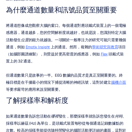
為什麼通道數量和訊號品質至關重要
將通道想像成您觀察大腦的窗口。每個通道對應頭戴式裝置上的一個電極
感應器，通道越多，您的空間解析度就越好，也就是說，您識別特定大腦
活動發生
位置
的能力就越強。一項關於一般專注力的研究可能只需要幾個
通道，例如 
Emotiv Insight
 上的通道。然而，複雜的
學術研究與教育
項目
（如腦部圖譜繪製），則受益於更高密度的感應器，例如 
Flex
 頭戴式裝
置上的 32 通道。
但通道數量只是故事的一半。EEG 數據的品質才是真正至關重要的。終
極目標是在干擾最小的情況下捕捉清晰的神經訊號，這對於建立
腦機介面
等要求嚴苛的應用來說至關重要。
了解採樣率和解析度
如果通道數量告訴您活動在
哪裡
發生，那麼採樣率就告訴您發生在
何時
。
採樣率以赫茲 (Hz) 為單位，是頭戴式裝置每秒從每個通道記錄數據點的
次數。較高的採樣率能提供隨時間變化的腦部活動更詳細的畫面，這對於