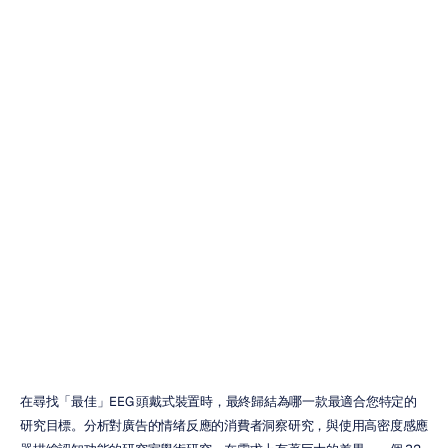
科研級腦電圖
（EEG）頭戴式
裝置：終極購買
指南
Duong
Tran
更新於
2025年10月6日
在尋找「最佳」EEG 頭戴式裝置時，最終歸結為哪一款最適合您特定的
研究目標。分析對廣告的情绪反應的消費者洞察研究，與使用高密度感應