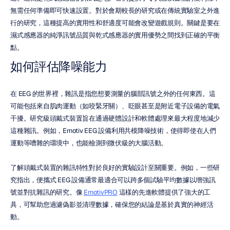
無需任何準備即可快速設置。對於會期較長的研究或在傳統實驗室之外進
行的研究，這種提高的實用性和舒適度可能會改變遊戲規則。關鍵是要在
濕式感應器的純淨訊號品質與乾式感應器的實用優勢之間找到正確的平衡
點。
如何評估降噪能力
在 EEG 的世界裡，雜訊是指您想要測量的腦部訊號之外的任何東西。這
可能包括來自肌肉運動（如咬緊牙關）、眨眼甚至是附近電子設備的電氣
干擾。研究級頭戴式裝置旨在通過硬體設計和軟體處理來最大程度地減少
這種雜訊。例如，Emotiv EEG 設備利用共模降噪技術，使得即使在人們
運動等嘈雜的環境中，也能檢測到微伏級的大腦活動。
了解頭戴式裝置的雜訊特性對於良好的實驗設計至關重要。例如，一些研
究指出，便攜式 EEG 設備通常最適合可以跨多個試驗平均數據以增強訊
號並對抗雜訊的研究。像 
EmotivPRO
 這樣的先進軟體提供了強大的工
具，可幫助您過濾偽影並清理數據，確保您的結論是基於真實的神經活
動。