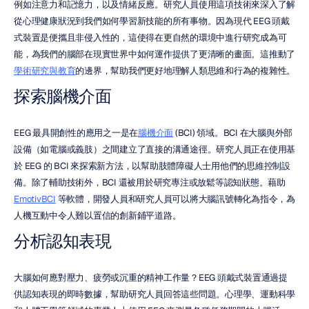
例如注意力和記憶力，以及情緒反應。研究人員使用這項技術來深入了解
從心理健康狀況到我們如何學習新技能的所有事物。因為現代 EEG 頭戴
式裝置是便攜且非侵入性的，這使得在更自然的環境中進行研究成為可
能，為我們的腦部在現實世界中如何運作提供了更清晰的畫面。這推動了
學術研究與教育
的邊界，幫助我們更好地理解人類思維和行為的複雜性。
探索腦機介面
EEG 最具開創性的應用之一是在
腦機介面
 (BCI) 領域。BCI 在大腦舆外部
設備（如電腦或義肢）之間建立了直接的溝通途徑。研究人員正在使用基
於 EEG 的 BCI 來探索新方法，以幫助肢體障礙人士用他們的思維控制設
備。除了輔助技術外，BCI 還被用於研究專注或放鬆等認知狀態。藉助 
EmotivBCI
 等軟體，開發人員和研究人員可以將大腦訊號轉化為指令，為
人機互動中令人難以置信的創新鋪平道路。
分析認知表現
大腦如何應對壓力、疲勞或沉重的精神工作量？EEG 頭戴式裝置通過提
供認知表現的即時數據，幫助研究人員回答這些問題。心理學、運動科學