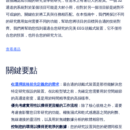
器描繪認知功能的研究室學術研究，在需求上有著巨大的差異。一個 32 
通道的系統對於某個項目可能是大材小用，但對於另一個項目卻是絕對不
可或缺的。關鍵在於將工具與任務相匹配。在本指南中，我們將探討不同
的研究應用如何需要不同的功能，幫助您將項目的目標與合適的技術對
齊。我們將幫助您找到最適合您研究的完美 EEG 頭戴式裝置，它不僅符
合您的預算，也符合您的研究方法。
查看產品
關鍵要點
在選擇規格前先定義您的需求
：最合適的頭戴式裝置是那些能解決您
特定研究假設的裝置。在比較型號之前，先確定您需要用於空間細節
的高通道密度，還是用於時間精準度的高採樣率。
優先考慮實用性以獲得更流暢的工作流程
：除了核心規格之外，還要
考慮會影響您日常研究的功能。權衡濕式和乾式感應器之間的利弊、
無線連接的靈活性，以及用於無縫數據分析的軟體相容性。
控制您的環境以獲得更乾淨的數據
：您的研究設置與您的硬體同樣至