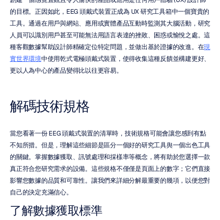
的目標。正因如此，EEG 頭戴式裝置正成為 UX 研究工具箱中一個寶貴的
工具。通過在用戶與網站、應用或實體產品互動時監測其大腦活動，研究
人員可以識別用戶甚至可能無法用語言表達的挫敗、困惑或愉悅之處。這
種客觀數據幫助設計師精確定位特定問題，並做出基於證據的改進。在
現
實世界環境
中使用乾式電極頭戴式裝置，使得收集這種反饋並構建更好、
更以人為中心的產品變得比以往更容易。
解碼技術規格
當您看著一份 EEG 頭戴式裝置的清單時，技術規格可能會讓您感到有點
不知所措。但是，理解這些細節是區分一個好的研究工具舆一個出色工具
的關鍵。掌握數據獲取、訊號處理和採樣率等概念，將有助於您選擇一款
真正符合您研究需求的設備。這些規格不僅僅是頁面上的數字；它們直接
影響您數據的品質和可靠性。讓我們來詳細分解最重要的幾項，以便您對
自己的決定充滿信心。
了解數據獲取標準