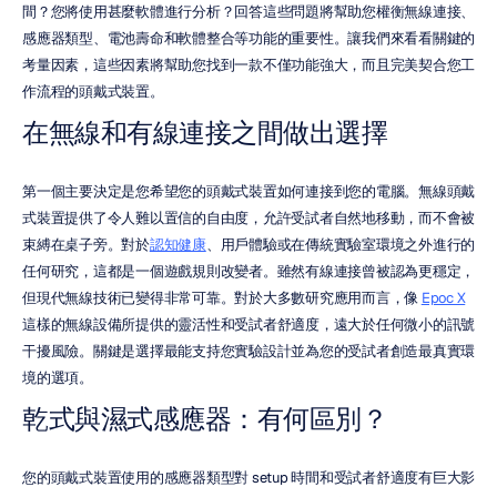
間？您將使用甚麼軟體進行分析？回答這些問題將幫助您權衡無線連接、
感應器類型、電池壽命和軟體整合等功能的重要性。讓我們來看看關鍵的
考量因素，這些因素將幫助您找到一款不僅功能強大，而且完美契合您工
作流程的頭戴式裝置。
在無線和有線連接之間做出選擇
第一個主要決定是您希望您的頭戴式裝置如何連接到您的電腦。無線頭戴
式裝置提供了令人難以置信的自由度，允許受試者自然地移動，而不會被
束縛在桌子旁。對於
認知健康
、用戶體驗或在傳統實驗室環境之外進行的
任何研究，這都是一個遊戲規則改變者。雖然有線連接曾被認為更穩定，
但現代無線技術已變得非常可靠。對於大多數研究應用而言，像 
Epoc X
這樣的無線設備所提供的靈活性和受試者舒適度，遠大於任何微小的訊號
干擾風險。關鍵是選擇最能支持您實驗設計並為您的受試者創造最真實環
境的選項。
乾式與濕式感應器：有何區別？
您的頭戴式裝置使用的感應器類型對 setup 時間和受試者舒適度有巨大影