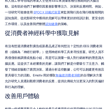
和人體工學等領域的專業人士使用 EEG 來測量各種任務期間的大腦活
動。這有助於他們了解哪些因素會影響專注力、決策和反應時間。例如，
一項研究可能會使用 
EPOC X 頭戴式裝置
來監測飛行員在飛行模擬期間的
認知負荷。從此類研究中獲得的見解可以帶來更好的培訓計劃、更安全的
工作環境，以及改善我們整體
認知健康
的策略。
從消費者神經科學中獲取見解
有沒有想過消費者對廣告或新產品
真正
有何想法？定性的 EEG 消費者洞
察（或稱為「神經行銷學」）使用神經科學工具來寻找答案。研究人員不
再僅僅依賴調查或焦點小組，而是可以測量一個人對行銷材料的潛意識大
腦反應。這提供了未經審查的見解，讓我們了解是什麼吸引了注意力、觸
發了情緒並驅動了購買決策。通過分析這些數據，公司可以創建更有效且
更具吸引力的活動。Emotiv 用於獲取
無偏差消費者洞察
的合理解決方案
允許研究人員逐刻觀察消費者的反應，提供比傳統方法更深入的對其偏好
和行為的理解。
改善用戶體驗
創建一個感覺直觀且令人愉快的產品或應用是任何用戶體驗 (UX) 設計師