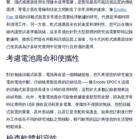
響。濕式感應器使用生理鹽水或導電膠，是實現最高可能訊號品質的傳統
選擇。導電介質在電極和頭皮之間創造了非常清晰的連接。像 
Emotiv 
Flex
 這樣的頭戴式裝置非常適合需要純淨數據的研究。代價是準備時間
和清理工作。另一方面，乾式感應器全在於速度和便利性。您可以在幾分
鐘內讓受試者準備就緒，這非常適合針對大型群體的研究或需要即時記錄
數據時。雖然它們曾在外觀和訊號品質上落後，但今天的乾式感應器技術
已使其成為許多研究應用中切實可行且舒適的選擇。
考慮電池壽命和便攜性
對於無線頭戴式裝置，電池壽命是一個關鍵規格。您不希望您的研究被沒
電的電池中斷。仔細檢查製造商的詳細信息——像 Emotiv EPOC X 這樣
的頭戴式裝置提供長達 9 小時的使用時間，這對於大多數記錄會期來說
綽綽有餘。此外，考量電池壽命可能會根據連接類型而改變，因為藍牙有
時比專用的 USB 接收器消耗更多電量。便攜性不僅限於無線。想想頭戴
式裝置的重量、其外形結構，以及它是否配有保護盒。如果您計劃進行野
外工作或在不同的研究地點之間移動，輕巧耐用的設計將使您的生活變得
輕鬆得多。
檢查軟體相容性