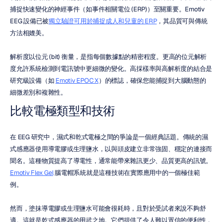
捕捉快速變化的神經事件（如事件相關電位 (ERP)）至關重要。Emotiv 
EEG 設備已被
獨立驗證可用於捕捉成人和兒童的 ERP
，其品質可與傳統
方法相媲美。
解析度以位元 (bit) 衡量，是指每個數據點的精密程度。更高的位元解析
度允許系統檢測到電訊號中更細微的變化。高採樣率與高解析度的結合是
研究級設備（如 
Emotiv EPOC X
）的標誌，確保您能捕捉到大腦動態的
細微差別和複雜性。
比較電極類型和技術
在 EEG 研究中，濕式和乾式電極之間的爭論是一個經典話題。傳統的濕
式感應器使用導電膠或生理鹽水，以與頭皮建立非常強固、穩定的連接而
聞名。這種物質提高了導電性，通常能帶來雜訊更少、品質更高的訊號。
Emotiv Flex Gel
 腦電帽系統就是這種技術在實際應用中的一個極佳範
例。
然而，塗抹導電膠或生理鹽水可能會很耗時，且對於受試者來說不夠舒
適。這就是乾式感應器的用武之地。它們提供了令人難以置信的便利性，