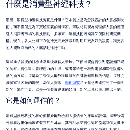
什麼是消費型神經科技？
那麼，消費型神經科技究竟是什麼？它本質上是為您我設計的大腦感測技
術，而不僅僅是為了實驗室裏的科學家。可以將其視為將理解大腦的應用
引入消費者市場的科技類別。多年來，這種技術既複雜又侷限於研究機
構。現在，各大公司正在創造更易於獲取且對用戶更友好的設備，讓更多
的人能夠與自己的大腦活動進行互動。
這些產品背後的目標通常圍繞著個人發展。它們可能會提供對您認知功能
的洞察，提供幫助管理壓力的工具，或者帶給您一種與電腦和其他設備互
動的新方式。這是為了讓個人能夠獲取關於自身認知過程的信息。這種從
實驗室到客廳的轉變，為個人探索、
學術研究
乃至創意表達打開了一個全
新的可能性世界。這是一個發展迅速的領域，新的工具和應用層出不窮。
它是如何運作的？
消費型神經科技的核心依賴於能夠檢測大腦信號的穿戴式設備。這些設備
外觀看起來像頭戴式裝置甚至耳塞，其設計承諾提供認知益處或個人健康
的工具。它們通過使用感應器在無創的情況下捕捉大腦的自然活動來工