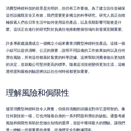
消費型神經科技的前景是光明的，但仍有工作要做。為了建立信任並確保
這些設備既安全又有效，我們需要更多獨立的科學研究。研究人員正在積
極探索人們在日常生活中如何使用這些產品，以及長期影響可能會是什
麼。這項正在進行的研究對於負責任地推動整個領域向前發展至關重要。
許多專家建議應成立一個獨立小組來審查消費型神經科技產品。這樣一個
小組可以提供清晰、公正的摘要，說明不同設備的工作效果如何以及任何
潛在風險，所有這些都基於紮實的科學證據。這將幫助消費者做出更知情
的決定，並鼓勵公司堅持更高的標準。隨着這項技術變得更加主流，這種
透明度和嚴格的驗證將比以往任何時候都更加重要。
理解風險和侷限性
儘管消費型神經科技令人興奮，但保持清醒的頭腦去對待它是明智的。像
任何新技術一樣，它也伴隨着自身的一系列問題和潛在的缺點。通盤考慮
風險和侷限性有助於您做出知情的選擇，並從中獲得最大的體驗。讓我們
逐一瞭解一些最重要的考量，從身體安全到數據隱私。