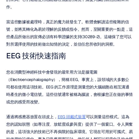
作。
當這些數據被處理時，真正的魔力就發生了。軟體會解讀這些複雜的信
號，並將其轉化為易於理解的反饋或指令。然而，至關重要的一點是，這
些產品所做出的宣傳必須有科學證據的支持(30289-2)。這確保了您可以
對所選擇使用的技術做出知情的決定，並信任您所收到的洞察。
EEG 技術快速指南
您在消費型神經科技中會發現的最常用方法是腦電圖
（Electroencephalography），簡稱 EEG。事實上，該領域的大多數公
司都在使用這項技術。EEG 的工作原理是測量您的大腦細胞在相互溝通
時產生的微小電信號。這些信號通常被稱為腦波，會根據您正在做的事情
或您的感受而改變。
通過將感應器放置在頭皮上，
EEG 頭戴式裝置
可以測量這些模式。這為
您的認知狀態（如專注度、放鬆度或參與度）提供了一個窗口。令人興奮
的是，這項強大的技術已不再侷限於臨床環境。它現在可用於可攜式、易