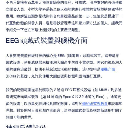
不再只是擁有百萬美元預算實驗室的專利。可攜式、用戶友好的設備使獨
立開發人員、小型大學科系甚至個人都能夠進行複雜的實驗並構建獨特的
應用。瞭解這些類別是找到符合您目標產品的第一步，無論您是構建下一
代互動軟體的開發人員，還是尋找管理專注和壓力新方法的個人。讓我們
來細分一下您在市場上能找到的主要產品類型。
EEG 頭戴式裝置與腦機介面
大多數消費型神經科技的核心是 EEG（腦電圖）頭戴式裝置。這些是穿
戴式設備，使用感應器來檢測您大腦產生的微小電信號。將它們視為您大
腦的健身追蹤器，提供有關您認知活動的數據。這項技術是
腦機介面
(BCIs) 的基礎，允許您使用大腦信號與軟體和設備進行互動。
我們的硬體範圍從易於獲取的 2 通道 EEG 耳塞式設備（如 MN8）到多通
道研究級頭戴式裝置（如 14 通道的 Epoc X 和 32 通道的 Flex）。通道更
多的設備可以收集更詳細和具體的數據，這對於
學術研究與教育
來說非常
理想。對於開發人員和創作者而言，這些頭戴式裝置為構建新應用打開了
無限可能的世界。
神經反饋設備