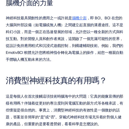
腦機介面的力量
神經科技最具開創性的應用之一或許就是
腦機介面
，即 BCI。BCI 在您的
大腦與外部設備（如電腦或無人機）之間建立起直接的溝通途徑。這不是
科幻小說，而是一個正在迅速發展的領域，允許您以一種全新的方式與科
技互動。對於開發人員和創作者來說，這開啟了一個充滿可能性的世界，
從設計免持應用程式和沉浸式遊戲控制，到構建輔助技術。例如，我們的 
EmotivBCI 軟體允許您將精神指令轉化為電腦上的操作，給您一種親自動
手體驗人機互動未來的方法。
消費型神經科技真的有用嗎？
這是每個人在首次接觸這項技術時腦海中的大問題：它真的能像宣傳的那
樣有用嗎？伴隨着從更好的專注度到與電腦互動的新方式等各種承諾，有
些懷疑是很自然的。事實上，消費型神經科技的有效性是一個微妙的話
題，答案並非簡單的“是”或“否”。穿戴式神經科技市場充斥着針對個人健
康的產品，但重要的是要看透營銷，看看科學是怎麼說的。