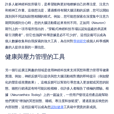
許多人被神經科技所吸引，是希望能夠更好地瞭解自己的專注度、注意力
和精神工作量。這個想法是，通過獲得有關大腦活動的反饋，您可以開始
識別與不同認知狀態相關的模式。例如，您可能想探索在深度集中注意力
期間與感到分心時，您的大腦活動看起來有何不同。正如同《
Neuron
》
期刊上的一項市場所指出的，“穿戴式神經科技市場以認知益處的承諾來
吸引消費者”，但它也強調“科學證據是必不可少的”。這些設備可以成為
個人數據收集和自我探索的強大工具，為任何對
學術研究
或個人科學感興
趣的人提供全新的一層信息。
健康與壓力管理的工具
另一個引起廣泛興趣的領域是使用神經科技來支持冥想和壓力管理等健康
實踐。例如，神經反饋可以提供與您大腦活動相對應的即時提示（例如變
化的聲音或視覺效果）。這種反饋可以幫助引導您進入更放鬆或冥想的狀
態。雖然行銷承諾有時可能比較模糊，但許多人都報告了積極的體驗。根
據《
Neuroethics Today
》上的一篇論文，一些用戶發現這些產品能幫助
他們實現“增強的冥想狀態、睡眠、專注度和放鬆度”。通過直接反映您的
內部狀態，這些設備可以成為您
認知健康
工具箱中寶貴的新成員。