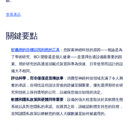
驗。
查看產品
關鍵要點
定義您的目標以找到您的工具
：您探索神經科技的原因——無論是為
了學術研究、BCI 開發還是個人健康——是選擇合適設備最重要的因
素。用於研究的高通道頭戴式裝置與專為快速、日常使用而設計的設
備大不相同。
評估科學，而非僅僅是宣傳故事
：消費型神經科技領域充滿了令人興
奮的承諾，但尋找這些說法背後的證據至關重要。優先選擇那些在研
究和技術上保持透明的公司，以確保您做出知情的決定。
軟體和隱私政策與硬體同等重要
：設備的強大程度取決於其軟體生態
系統以及對您隱私的承諾。在購買之前，請確認軟體支持您的目標，
並閱讀隱私政策以瞭解您的個人大腦數據是如何被處理的。