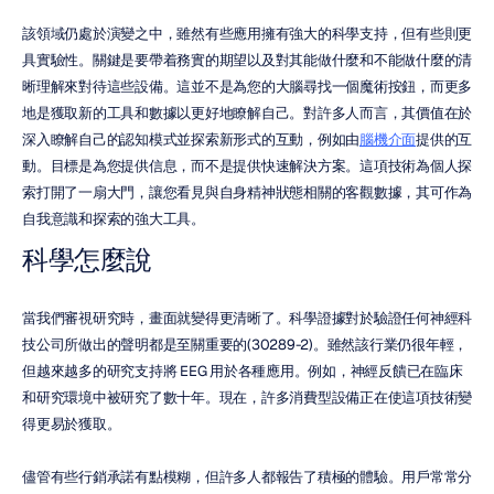
該領域仍處於演變之中，雖然有些應用擁有強大的科學支持，但有些則更
具實驗性。關鍵是要帶着務實的期望以及對其能做什麼和不能做什麼的清
晰理解來對待這些設備。這並不是為您的大腦尋找一個魔術按鈕，而更多
地是獲取新的工具和數據以更好地瞭解自己。對許多人而言，其價值在於
深入瞭解自己的認知模式並探索新形式的互動，例如由
腦機介面
提供的互
動。目標是為您提供信息，而不是提供快速解決方案。這項技術為個人探
索打開了一扇大門，讓您看見與自身精神狀態相關的客觀數據，其可作為
自我意識和探索的強大工具。
科學怎麼說
當我們審視研究時，畫面就變得更清晰了。科學證據對於驗證任何神經科
技公司所做出的聲明都是至關重要的(30289-2)。雖然該行業仍很年輕，
但越來越多的研究支持將 EEG 用於各種應用。例如，神經反饋已在臨床
和研究環境中被研究了數十年。現在，許多消費型設備正在使這項技術變
得更易於獲取。
儘管有些行銷承諾有點模糊，但許多人都報告了積極的體驗。用戶常常分