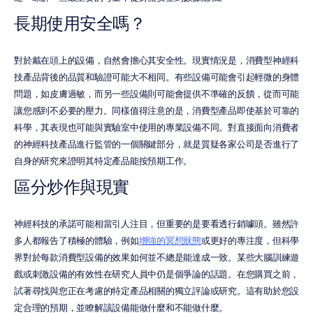
長期使用安全嗎？
對於戴在頭上的設備，自然會擔心其安全性。現實情況是，消費型神經科
技產品背後的品質和驗證可能大不相同。有些設備可能會引起輕微的身體
問題，如皮膚過敏，而另一些設備則可能會提供不準確的反饋，從而可能
讓您感到不必要的壓力。同樣值得注意的是，消費型產品即使基於可靠的
科學，其表現也可能與實驗室中使用的專業設備不同。對直接面向消費者
的神經科技產品進行監管的一個關鍵部分，就是質疑各家公司是否進行了
自身的研究來證明其特定產品能按預期工作。
區分炒作與現實
神經科技的承諾可能相當引人注目，但重要的是要看透行銷噱頭。雖然許
多人都報告了積極的體驗，例如
增強的冥想狀態
或更好的專注度，但科學
界對於每款消費型設備的效果如何並不總是能達成一致。某些大腦訓練遊
戲或刺激設備的有效性在研究人員中仍是個爭論的話題。在您購買之前，
試著尋找與您正在考慮的特定產品相關的獨立評論或研究。這有助於您設
定合理的預期，並瞭解該設備能做什麼和不能做什麼。