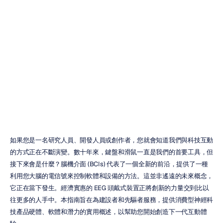
消費級神經科技
產品：入門指南
Emotiv
更新於
2025年12月31日
如果您是一名研究人員、開發人員或創作者，您就會知道我們與科技互動
的方式正在不斷演變。數十年來，鍵盤和滑鼠一直是我們的首要工具，但
接下來會是什麼？腦機介面 (BCIs) 代表了一個全新的前沿，提供了一種
利用您大腦的電信號來控制軟體和設備的方法。這並非遙遠的未來概念，
它正在當下發生。經濟實惠的 EEG 頭戴式裝置正將創新的力量交到比以
往更多的人手中。本指南旨在為建設者和先驅者服務，提供消費型神經科
技產品硬體、軟體和潛力的實用概述，以幫助您開始創造下一代互動體