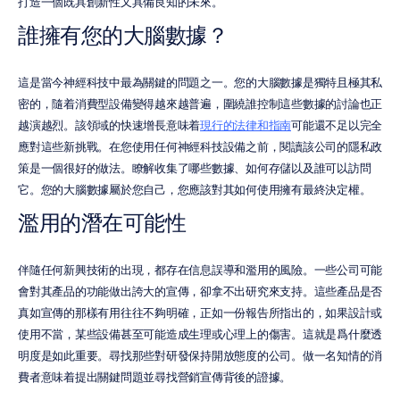
打造一個既具創新性又具備良知的未來。
誰擁有您的大腦數據？
這是當今神經科技中最為關鍵的問題之一。您的大腦數據是獨特且極其私
密的，隨着消費型設備變得越來越普遍，圍繞誰控制這些數據的討論也正
越演越烈。該領域的快速增長意味着
現行的法律和指南
可能還不足以完全
應對這些新挑戰。在您使用任何神經科技設備之前，閱讀該公司的隱私政
策是一個很好的做法。瞭解收集了哪些數據、如何存儲以及誰可以訪問
它。您的大腦數據屬於您自己，您應該對其如何使用擁有最終決定權。
濫用的潛在可能性
伴隨任何新興技術的出現，都存在信息誤導和濫用的風險。一些公司可能
會對其產品的功能做出誇大的宣傳，卻拿不出研究來支持。這些產品是否
真如宣傳的那樣有用往往不夠明確，正如一份報告所指出的，如果設計或
使用不當，某些設備甚至可能造成生理或心理上的傷害。這就是爲什麼透
明度是如此重要。尋找那些對研發保持開放態度的公司。做一名知情的消
費者意味着提出關鍵問題並尋找營銷宣傳背後的證據。