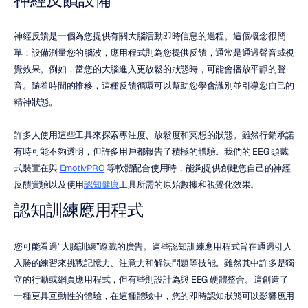
神經反饋是一個為您提供有關大腦活動即時信息的過程。這個概念很簡
單：設備測量您的腦波，應用程式則為您提供反饋，通常是通過聲音或視
覺效果。例如，當您的大腦進入更放鬆的狀態時，可能會播放平靜的聲
音。隨着時間的推移，這種反饋循環可以幫助您學會識別並引導您自己的
精神狀態。
許多人使用這些工具來探索專注度、放鬆度和冥想的狀態。雖然行銷承諾
有時可能不夠透明，但許多用戶都報告了積極的體驗。我們的 EEG 頭戴
式裝置在與 
EmotivPRO
 等軟體配合使用時，能夠提供創建您自己的神經
反饋實驗以及使用
認知健康
工具所需的原始數據和視覺化效果。
認知訓練應用程式
您可能看過“大腦訓練”遊戲的廣告。這些認知訓練應用程式旨在通過引人
入勝的練習來挑戰記憶力、注意力和解決問題等技能。雖然其中許多是獨
立的行動或網頁應用程式，但有些則設計為與 EEG 硬體整合。這創造了
一種更具互動性的體驗，在這種體驗中，您的即時認知狀態可以影響應用