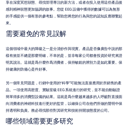
享在深度冥想狀態、尋找管理專注的新方法，或者在投入使用這些產品後
感到精神狀態更加協調的故事。您從 EEG 設備中獲得的數據可以為無形
的手感提供一個有形的參考點，幫助您將您的行為與您的認知反應聯繫起
來。
需要避免的常見誤解
這個領域中最大的障礙之一是分清炒作與現實。產品是否像廣告中說的那
樣有效並不總是那麼明確，不幸的是，並非每家公司都會投資於研究來證
明其說法。這就是爲什麼作爲消費者，保持敏銳的辨別力是如此重要。保
持健康的防備心是件好事。
另一個常見問題是，行銷中使用的“科學”可能無法直接應用於所銷售的產
品。一項使用高密度、實驗室級 EEG 系統進行的研究，並不能自動驗證
簡單得多的消費型設備的結果。這就是爲什麼越來越多的人呼籲對直接面
向消費者的神經科技進行更好的監管，以確保公司在他們所做的聲明中保
持透明和負責。務必尋找那些對其研究和技術持開放態度的公司。
哪些領域需要更多研究