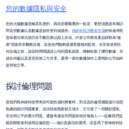
您的數據隱私與安全
您的大腦數據是極其私密的，因此至關重要的一點是，要想清楚誰有權訪
問這些數據以及數據是如何受到保護的。
神經科技消費者市場
的快速增長
意味着法律法規仍在不斷完善以跟上步伐。許多公司將其產品歸類為“健
康”用途而非醫療設備，這使他們能夠規避更嚴格的監管。在安裝使用任
何設備之前，請花時間閱讀該公司的隱私政策。瞭解收集了哪些數據、存
儲在何處以及是否與第三方共享。選擇一家在數據操作上透明的公司始終
是明智之舉。
探討倫理問題
當我們爲神經科技帶來的可能性感到興奮時，對涉及的倫理層面進行深思
熟慮的探討同樣重要。這項技術既新穎又強大，它引發了一些關於隱私、
安全和公平的重大問題。通盤考慮這些問題有助於每個人——從像我們這
樣的開發者到使用設備的您——做出負責任的選擇。這是爲了替神經科技