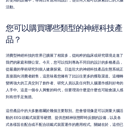
於使用的設備中，專為日常應用而設計，使任何人都可以探索自己的大腦
活動。
您可以購買哪些類型的神經科技產
品？
消費型神經科技的世界已擴展了相當多，從純粹的臨床或研究環境走進了
我們的家庭和辦公室。今天，您可以找到專為不同目的設計的多種產品，
從嚴肅的學術研究到個人健康探索。日益壯大的神經科技產品生態系統正
直接面向消費者銷售，這意味着您擁有了比以往更多的獲取渠道。這種轉
變將強大的工具交到了創作者、研究人員以及任何對人腦運作感到好奇的
人手中。這是一個令人興奮的時代，但要理清什麼是什麼也可能會讓人感
到有些手足無措。
這些產品中的大多數都屬於幾個主要類別。您會發現像是可以測量大腦活
動的 EEG 頭戴式裝置等硬體、提供您精神狀態即時反饋的設備，以及各
式各樣旨在配合或不配合頭戴式裝置運作的應用程式。關鍵在於，這些已