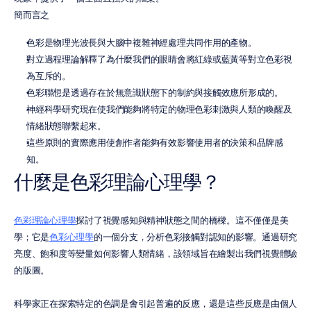
簡而言之
色彩是物理光波長與大腦中複雜神經處理共同作用的產物。
對立過程理論解釋了為什麼我們的眼睛會將紅綠或藍黃等對立色彩視
為互斥的。
色彩聯想是透過存在於無意識狀態下的制約與接觸效應所形成的。
神經科學研究現在使我們能夠將特定的物理色彩刺激與人類的喚醒及
情緒狀態聯繫起來。
這些原則的實際應用使創作者能夠有效影響使用者的決策和品牌感
知。
什麼是色彩理論心理學？
色彩理論心理學
探討了視覺感知與精神狀態之間的橋樑。這不僅僅是美
學；它是
色彩心理學
的一個分支，分析色彩接觸對認知的影響。通過研究
亮度、飽和度等變量如何影響人類情緒，該領域旨在繪製出我們視覺體驗
的版圖。
科學家正在探索特定的色調是會引起普遍的反應，還是這些反應是由個人