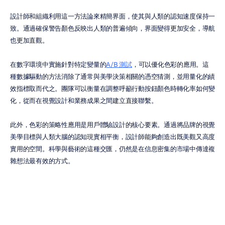
設計師和組織利用這一方法論來精簡界面，使其與人類的認知速度保持一
致。通過確保警告顏色反映出人類的普遍傾向，界面變得更加安全，導航
也更加直觀。
在數字環境中實施針對特定變量的
A/B 測試
，可以優化色彩的應用。這
種數據驅動的方法消除了通常與美學決策相關的憑空猜測，並用量化的績
效指標取而代之。團隊可以衡量在調整呼籲行動按鈕顏色時轉化率如何變
化，從而在視覺設計和業務成果之間建立直接聯繫。
此外，色彩的策略性應用是用戶體驗設計的核心要素。通過將品牌的視覺
美學目標與人類大腦的認知現實相平衡，設計師能夠創造出既美觀又高度
實用的空間。科學與藝術的這種交匯，仍然是在信息密集的市場中傳達複
雜想法最有效的方式。
總結