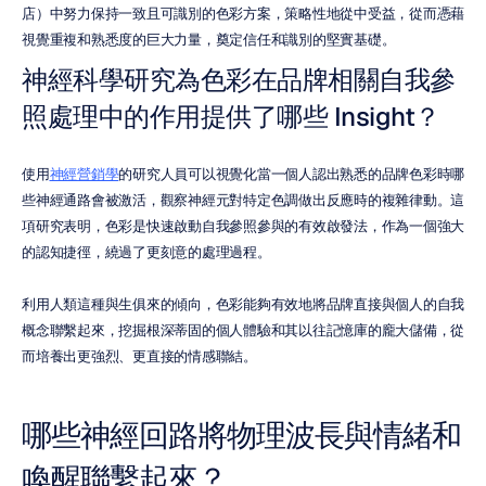
店）中努力保持一致且可識別的色彩方案，策略性地從中受益，從而憑藉
視覺重複和熟悉度的巨大力量，奠定信任和識別的堅實基礎。
神經科學研究為色彩在品牌相關自我參
照處理中的作用提供了哪些 Insight？
使用
神經營銷學
的研究人員可以視覺化當一個人認出熟悉的品牌色彩時哪
些神經通路會被激活，觀察神經元對特定色調做出反應時的複雜律動。這
項研究表明，色彩是快速啟動自我參照參與的有效啟發法，作為一個強大
的認知捷徑，繞過了更刻意的處理過程。
利用人類這種與生俱來的傾向，色彩能夠有效地將品牌直接與個人的自我
概念聯繫起來，挖掘根深蒂固的個人體驗和其以往記憶庫的龐大儲備，從
而培養出更強烈、更直接的情感聯結。
哪些神經回路將物理波長與情緒和
喚醒聯繫起來？