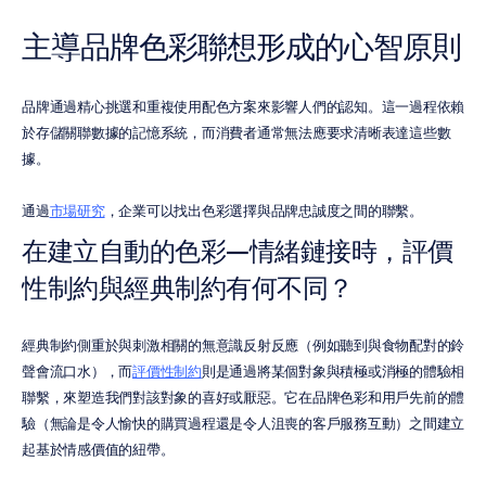
主導品牌色彩聯想形成的心智原則
品牌通過精心挑選和重複使用配色方案來影響人們的認知。這一過程依賴
於存儲關聯數據的記憶系統，而消費者通常無法應要求清晰表達這些數
據。
通過
市場研究
，企業可以找出色彩選擇與品牌忠誠度之間的聯繫。
在建立自動的色彩—情緒鏈接時，評價
性制約與經典制約有何不同？
經典制約側重於與刺激相關的無意識反射反應（例如聽到與食物配對的鈴
聲會流口水），而
評價性制約
則是通過將某個對象與積極或消極的體驗相
聯繫，來塑造我們對該對象的喜好或厭惡。它在品牌色彩和用戶先前的體
驗（無論是令人愉快的購買過程還是令人沮喪的客戶服務互動）之間建立
起基於情感價值的紐帶。