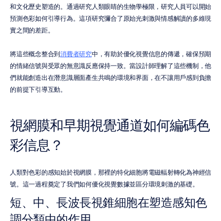
和文化歷史塑造的。通過研究人類眼睛的生物學極限，研究人員可以開始
預測色彩如何引導行為。這項研究彌合了原始光刺激與情感解讀的多維現
實之間的差距。
將這些概念整合到
消費者研究
中，有助於優化視覺信息的傳遞，確保預期
的情緒信號與受眾的無意識反應保持一致。當設計師理解了這些機制，他
們就能創造出在潛意識層面產生共鳴的環境和界面，在不讓用戶感到負擔
的前提下引導互動。
視網膜和早期視覺通道如何編碼色
彩信息？
人類對色彩的感知始於視網膜，那裡的特化細胞將電磁輻射轉化為神經信
號。這一過程奠定了我們如何優化視覺數據並區分環境刺激的基礎。
短、中、長波長視錐細胞在塑造感知色
調分類中的作用