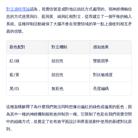
對立過程理論
認為，視覺信號是成對地以拮抗方式處理的。視神經傳輸信
息的方式使黑與白、藍與黃、綠與紅相對立，從而建立了一個平衡的輸入
系統。這種抑制活動確保了大腦不會在視覺領域的單一點上接收到相互矛
盾的信號。
顏色配對
對立機制
感知效果
紅/綠
拮抗性
雙眼競爭
藍/黃
拮抗性
對比敏感度
黑/白
無彩色
亮度編碼
這種架構解釋了為什麼我們無法同時想像出偏紅的綠色或偏黃的藍色，因
為其中一種的神經機制能有效抑制另一種。它限制了色彩在我們視覺空間
中的組織方式，並奠定了在有效平面設計和界面規劃中使用的基礎對比原
則。