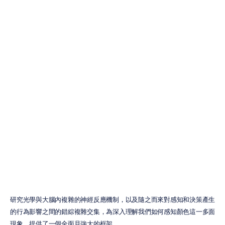
色彩理論心理學
克里斯蒂安·布爾戈斯
更新於
2026年7月2日
研究光學與大腦內複雜的神經反應機制，以及隨之而來對感知和決策產生
的行為影響之間的錯綜複雜交集，為深入理解我們如何感知顏色這一多面
現象，提供了一個全面且強大的框架。