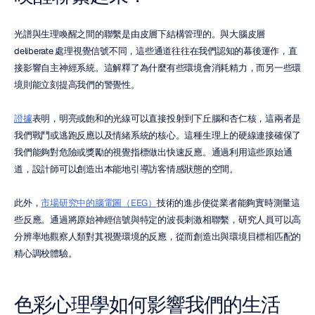
光譜與生理喚醒之間的聯繫是由皮層下結構管理的。與大腦皮層 
deliberate 處理視覺信號不同，這些通道往往在我們認知的幕後運作，直
接影響自主神經系統。這解釋了為什麼有些環境會消耗精力，而另一些環
境則能立刻提高我們的警覺性。
證據
表明，明亮或飽和的光線可以直接投射到下丘腦和杏仁核，這兩者是
我們戰鬥或逃跑反應以及情緒系統的核心。這種生理上的硬線連接確保了
我們能夠對危險或獎勵的視覺指標做出快速反應。通過利用這些原始通
道，設計師可以創造出本能地引導訪客情感狀態的空間。
此外，
市場研究中的腦電圖（EEG）
技術的進步使從業者能夠實時測量這
些反應。通過將原始神經信號與特定的波長刺激相聯繫，研究人員可以高
分辨率地觀察人類對其視覺環境的反應，從而創造出與環境目標相匹配的
精心調校體驗。
色彩心理學如何影響我們的生活