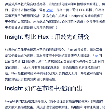
得益於其半乾式聚合物感應器，在短短幾分鐘內即可輕鬆啟動並運行。然
而，若要追求極致隱蔽，還有 
MN8
。作為一個 2 通道 EEG 耳機，它專為
耳機不實用的應用而設計。妥協之處在於數據；Insight 的 5 通道提供了
更全面的大腦活動。您在此處的選擇取決於您項目的需求：您是優先考慮
更多數據通道還是最大程度的隱蔽性？
Insight 對比 Flex：用於先進研究
如果您的工作要求最高水平的細節和定製化，Flex 就是答案。這款耳機
是我們最先進的選擇，專為需要完全控制的專業研究人員設計。
Flex
 可
以配置多達 32 個通道，您可以將感應器放置在頭皮的任何位置以針對特
定的腦區。Insight 具有 5 個固定感應器，專為易用性和易獲取性而打
造。Flex 是推動神經科學前沿的研究人員的強大工具，為複雜和高度特
異的實驗設計提供無與倫比的靈活性。
Insight 如何在市場中脫穎而出
Insight 的閃光點在於讓每個人（而不僅僅是實驗室中的專家）都能獲得
強大的大腦感應技術。其設計理念圍繞機動性、易用性和可靠性展開，開