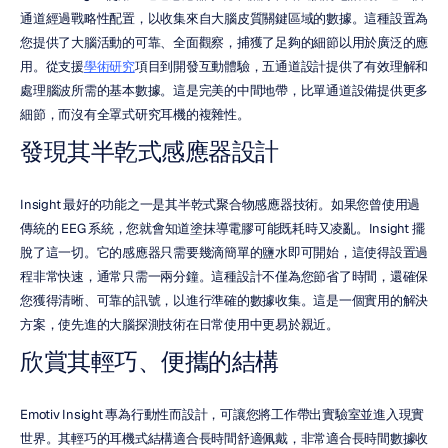
通道經過戰略性配置，以收集來自大腦皮質關鍵區域的數據。這種設置為
您提供了大腦活動的可靠、全面觀察，捕獲了足夠的細節以用於廣泛的應
用。從支援
學術研究
項目到開發互動體驗，五通道設計提供了有效理解和
處理腦波所需的基本數據。這是完美的中間地帶，比單通道設備提供更多
細節，而沒有全罩式研究耳機的複雜性。
發現其半乾式感應器設計
Insight 最好的功能之一是其半乾式聚合物感應器技術。如果您曾使用過
傳統的 EEG 系統，您就會知道塗抹導電膠可能既耗時又凌亂。Insight 擺
脫了這一切。它的感應器只需要幾滴簡單的鹽水即可開始，這使得設置過
程非常快速，通常只需一兩分鐘。這種設計不僅為您節省了時間，還確保
您獲得清晰、可靠的訊號，以進行準確的數據收集。這是一個實用的解決
方案，使先進的大腦探測技術在日常使用中更易於親近。
欣賞其輕巧、便攜的結構
Emotiv Insight 專為行動性而設計，可讓您將工作帶出實驗室並進入現實
世界。其輕巧的耳機式結構適合長時間舒適佩戴，非常適合長時間數據收