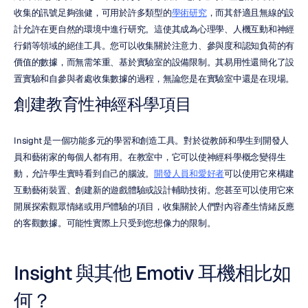
收集的訊號足夠強健，可用於許多類型的
學術研究
，而其舒適且無線的設
計允許在更自然的環境中進行研究。這使其成為心理學、人機互動和神經
行銷等領域的絕佳工具。您可以收集關於注意力、參與度和認知負荷的有
價值的數據，而無需笨重、基於實驗室的設備限制。其易用性還簡化了設
置實驗和自參與者處收集數據的過程，無論您是在實驗室中還是在現場。
創建教育性神經科學項目
Insight 是一個功能多元的學習和創造工具。對於從教師和學生到開發人
員和藝術家的每個人都有用。在教室中，它可以使神經科學概念變得生
動，允許學生實時看到自己的腦波。
開發人員和愛好者
可以使用它來構建
互動藝術裝置、創建新的遊戲體驗或設計輔助技術。您甚至可以使用它來
開展探索觀眾情緒或用戶體驗的項目，收集關於人們對內容產生情緒反應
的客觀數據。可能性實際上只受到您想像力的限制。
Insight 與其他 Emotiv 耳機相比如
何？