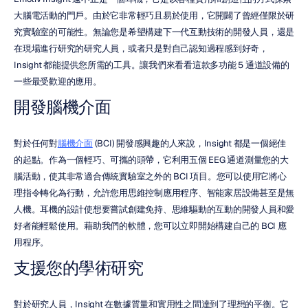
大腦電活動的門戶。由於它非常輕巧且易於使用，它開闢了曾經僅限於研
究實驗室的可能性。無論您是希望構建下一代互動技術的開發人員，還是
在現場進行研究的研究人員，或者只是對自己認知過程感到好奇，
Insight 都能提供您所需的工具。讓我們來看看這款多功能 5 通道設備的
一些最受歡迎的應用。
開發腦機介面
對於任何對
腦機介面
 (BCI) 開發感興趣的人來說，Insight 都是一個絕佳
的起點。作為一個輕巧、可攜的頭帶，它利用五個 EEG 通道測量您的大
腦活動，使其非常適合傳統實驗室之外的 BCI 項目。您可以使用它將心
理指令轉化為行動，允許您用思維控制應用程序、智能家居設備甚至是無
人機。耳機的設計使想要嘗試創建免持、思維驅動的互動的開發人員和愛
好者能輕鬆使用。藉助我們的軟體，您可以立即開始構建自己的 BCI 應
用程序。
支援您的學術研究
對於研究人員，Insight 在數據質量和實用性之間達到了理想的平衡。它