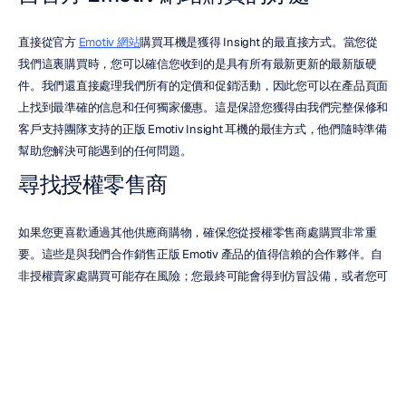
直接從官方 
Emotiv 網站
購買耳機是獲得 Insight 的最直接方式。當您從
我們這裏購買時，您可以確信您收到的是具有所有最新更新的最新版硬
件。我們還直接處理我們所有的定價和促銷活動，因此您可以在產品頁面
上找到最準確的信息和任何獨家優惠。這是保證您獲得由我們完整保修和
客戶支持團隊支持的正版 Emotiv Insight 耳機的最佳方式，他們隨時準備
幫助您解決可能遇到的任何問題。
尋找授權零售商
如果您更喜歡通過其他供應商購物，確保您從授權零售商處購買非常重
要。這些是與我們合作銷售正版 Emotiv 產品的值得信賴的合作夥伴。自
非授權賣家處購買可能存在風險；您最終可能會得到仿冒設備，或者您可
能會發現您的產品不在 Emotiv 的保固範圍內。為安全起見，請務必驗證
零售商是否為官方合作夥伴。您通常可以在他們的網站上找到此信息，或
者您可以向我們的支援團隊查詢。留意特別折扣代碼，這些代碼有時可以
在我們的網站或通過我們的合作夥伴應用。
檢查國際運輸和可用性