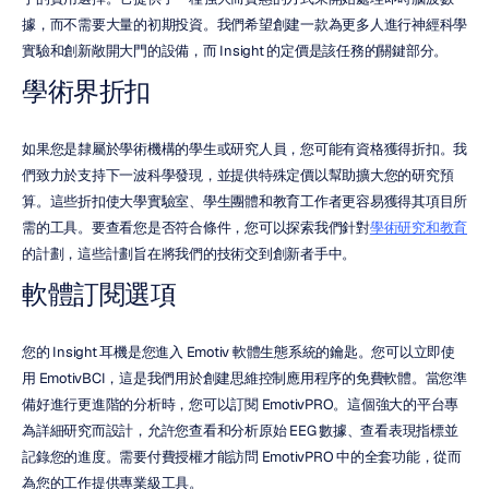
據，而不需要大量的初期投資。我們希望創建一款為更多人進行神經科學
實驗和創新敞開大門的設備，而 Insight 的定價是該任務的關鍵部分。
學術界折扣
如果您是隸屬於學術機構的學生或研究人員，您可能有資格獲得折扣。我
們致力於支持下一波科學發現，並提供特殊定價以幫助擴大您的研究預
算。這些折扣使大學實驗室、學生團體和教育工作者更容易獲得其項目所
需的工具。要查看您是否符合條件，您可以探索我們針對
學術研究和教育
的計劃，這些計劃旨在將我們的技術交到創新者手中。
軟體訂閱選項
您的 Insight 耳機是您進入 Emotiv 軟體生態系統的鑰匙。您可以立即使
用 EmotivBCI，這是我們用於創建思維控制應用程序的免費軟體。當您準
備好進行更進階的分析時，您可以訂閱 EmotivPRO。這個強大的平台專
為詳細研究而設計，允許您查看和分析原始 EEG 數據、查看表現指標並
記錄您的進度。需要付費授權才能訪問 EmotivPRO 中的全套功能，從而
為您的工作提供專業級工具。