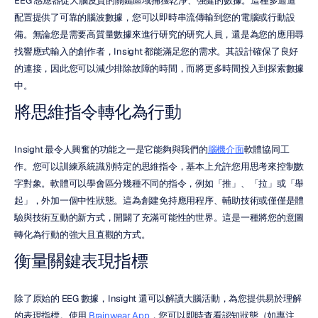
EEG 感應器從大腦皮質的關鍵區域捕獲乾淨、強健的數據。這種多通道
配置提供了可靠的腦波數據，您可以即時串流傳輸到您的電腦或行動設
備。無論您是需要高質量數據來進行研究的研究人員，還是為您的應用尋
找響應式輸入的創作者，Insight 都能滿足您的需求。其設計確保了良好
的連接，因此您可以減少排除故障的時間，而將更多時間投入到探索數據
中。
將思維指令轉化為行動
Insight 最令人興奮的功能之一是它能夠與我們的
腦機介面
軟體協同工
作。您可以訓練系統識別特定的思維指令，基本上允許您用思考來控制數
字對象。軟體可以學會區分幾種不同的指令，例如「推」、「拉」或「舉
起」，外加一個中性狀態。這為創建免持應用程序、輔助技術或僅僅是體
驗與技術互動的新方式，開闢了充滿可能性的世界。這是一種將您的意圖
轉化為行動的強大且直觀的方式。
衡量關鍵表現指標
除了原始的 EEG 數據，Insight 還可以解讀大腦活動，為您提供易於理解
的表現指標。使用 
Brainwear App
，您可以即時查看認知狀態（如專注、