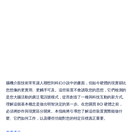
如何購買
BCI
硬體：實用指南
Duong
Tran
更新於
2025年11月20日
腦機介面技術常常讓人聯想到科幻小說中的畫面，但如今硬體的現實卻比
您想像的更實用、更觸手可及。這些裝置不會讀取您的思想，它們檢測的
是您大腦活動的廣泛電訊號模式，從而創造了一種與科技互動的新方式。
理解這個基本概念是做出明智決定的第一步。在您購買 BCI 硬體之前，
必須將炒作與現實區分開來。本指南將引導您了解這些裝置實際能做什
麼、它們如何工作，以及哪些功能對您的特定目標真正重要。