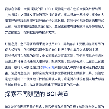
從核心來看，大腦-電腦介面（BCI）硬體是一種在您的大腦與外部裝置
（如電腦）之間建立直接通訊路徑的裝置。將其視為一座橋樑，將您的大
腦電訊號轉譯為軟體可以理解的指令或數據。這項技術允許您與應用程式
互動、收集有關您認知狀態的資訊，並探索在沒有鍵盤或滑鼠等傳統輸入
方法的情況下控制數位環境的新方式。
好消息是，您不需要透過手術來使用 BCI。雖然存在主要用於臨床應用的
侵入式裝置，但消費型和研究型的 BCI 世界主要由非侵入式硬體主導。
這些是您可以配戴的裝置，例如頭戴式裝置或耳塞，它們只需貼合在您的
頭皮上即可安全地檢測大腦訊號。對您來說，這意味著您可以在自己的書
桌前，獲得可用於從嚴謹的
學術研究
到創意個人專案等各種用途的強大技
術。這是為您提供一個以全新方式理解世界並與之互動的新工具。無論您
是想要構建下一代互動式軟體的開發人員，還是旨在發現有關人類大腦新
見解的研究人員，BCI 硬體都提供了至關重要的第一步。
探索不同類型的 BCI 裝置
BCI 裝置有幾種不同的形式，但它們都有相同的目標：檢測來自您大腦的