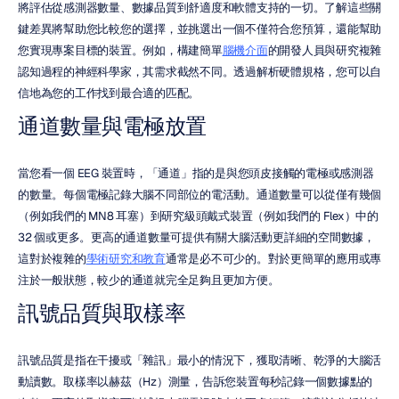
將評估從感測器數量、數據品質到舒適度和軟體支持的一切。了解這些關
鍵差異將幫助您比較您的選擇，並挑選出一個不僅符合您預算，還能幫助
您實現專案目標的裝置。例如，構建簡單
腦機介面
的開發人員與研究複雜
認知過程的神經科學家，其需求截然不同。透過解析硬體規格，您可以自
信地為您的工作找到最合適的匹配。
通道數量與電極放置
當您看一個 EEG 裝置時，「通道」指的是與您頭皮接觸的電極或感測器
的數量。每個電極記錄大腦不同部位的電活動。通道數量可以從僅有幾個
（例如我們的 MN8 耳塞）到研究級頭戴式裝置（例如我們的 Flex）中的 
32 個或更多。更高的通道數量可提供有關大腦活動更詳細的空間數據，
這對於複雜的
學術研究和教育
通常是必不可少的。對於更簡單的應用或專
注於一般狀態，較少的通道就完全足夠且更加方便。
訊號品質與取樣率
訊號品質是指在干擾或「雜訊」最小的情況下，獲取清晰、乾淨的大腦活
動讀數。取樣率以赫茲（Hz）測量，告訴您裝置每秒記錄一個數據點的