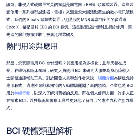
訊號。非侵入式硬體最常見的類型是腦電圖（EEG）頭戴式裝置。這些裝
置使用一系列微型感測器（電極）來測量您大腦活動產生的微小電訊號模
式。我們的 Emotiv 頭戴式裝置，從隱形的 MN8 耳塞到全面的多通道 
Epoc X，都是基於 EEG 的 BCI 範例。這些裝置設計便利且易於使用，讓
先進的腦部數據獲取可被廣泛群眾觸及。
熱門用途與應用
那麼，您實際能用 BCI 
做
什麼呢？其應用極為多樣化，且每天都在成
長。在學術和臨床領域，研究人員使用 BCI 來研究大腦並為身心障礙人
士開發通訊輔助工具。對於開發人員和創作者來說，
腦機介面
為構建免持
應用程式、適應性遊戲和獨特的互動體驗開闢了新的領域。企業也將 BCI 
用於
神經行銷
，以深入了解消費者的反應。而在個人使用方面，許多人正
在探索 BCI，以獲取認知健康工具並更好地了解自己的專注力和注意力模
式。
BCI 硬體類型解析