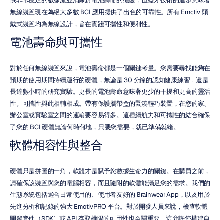
供非常穩定的數據流並消除對電池壽命的擔憂，但藍牙技術的進步意味著
無線裝置現在為絕大多數 BCI 應用提供了出色的可靠性。所有 Emotiv 頭
戴式裝置均為無線設計，旨在實踐可攜性和便利性。
電池壽命與可攜性
對於任何無線裝置來說，電池壽命都是一個關鍵考量。您需要尋找能夠在
預期的使用期間持續運行的硬體，無論是 30 分鐘的認知健康練習，還是
長達數小時的研究實驗。更長的電池壽命意味著更少的干擾和更高的靈活
性。可攜性與此相輔相成。帶有保護攜帶盒的緊湊輕巧裝置，在您的家、
辦公室或實驗室之間的運輸要容易得多。這種續航力和可攜性的結合確保
了您的 BCI 硬體無論何時何地，只要您需要，就已準備就緒。
軟體相容性與整合
硬體只是拼圖的一角，軟體才是賦予您數據生命力的關鍵。在購買之前，
請確保該裝置與您的電腦相容，而且隨附的軟體能滿足您的需求。我們的
生態系統包括適合日常使用的、使用者友好的 Brainwear App，以及用於
先進分析和記錄的強大 EmotivPRO 平台。對於開發人員來說，檢查軟體
開發套件（SDK）或 API 存取權限的可用性也至關重要，這允許您構建自