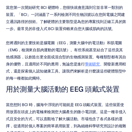
當您第一次開始研究 BCI 硬體時，您很快就會意識到它並非單一類別的
裝置。「BCI」一詞涵蓋了一系列檢測不同生物訊號以在您與電腦之間建
立通訊路徑的技術。了解硬體的主要類型是為您的專案找到正確工具的第
一步。最常見的非侵入式 BCI 裝置仰賴來自您大腦或肌肉的訊號。
您將遇到的主要技術是腦電圖（EEG，測量大腦中的電活動）和肌電圖
（EMG，檢測來自肌肉運動的電訊號）。有些系統甚至結合了這些及其
他感測器，以創造出更全面或混合型的生物感測裝置。每種類型都有其自
身的優勢，且適用於不同的應用，無論您是進行
學術研究
、開發新應用程
式，還是探索個人認知健康工具。讓我們來解析是什麼讓這些硬體類型中
的每一種都如此獨特。
用於測量大腦活動的 EEG 頭戴式裝置
當您想到 BCI 時，腦海中浮現的可能就是 EEG 頭戴式裝置。這些裝置使
用放置在頭皮上的電極來檢測您大腦產生的微小電訊號。這是一種非侵入
式且安全的方式，可以直觀地了解大腦活動。市場包含了各式各樣的選
擇，從適用於個人專案的簡單易用裝置，到為細緻科學研究所設計的複雜