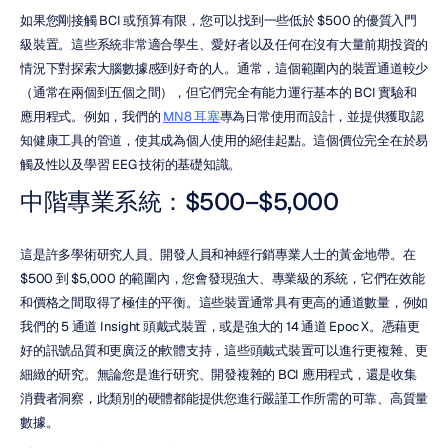
如果您剛接觸 BCI 或預算有限，您可以找到一些低於 $500 的優質入門
級裝置。這些系統非常適合學生、愛好者以及任何在沒有大量前期投資的
情況下對探索大腦數據感到好奇的人。通常，這個範圍內的裝置通道較少
（通常在兩個到五個之間），但它們完全有能力運行基本的 BCI 實驗和
應用程式。例如，我們的 
MN8 耳塞
專為日常使用而設計，並提供獲取認
知健康工具的管道，使其成為個人使用的絕佳起點。這個價位完全在於易
觸及性以及學習 EEG 技術的基礎知識。
中階專業系統：$500–$5,000
這是許多學術研究人員、開發人員和神經行銷專業人士的黃金地帶。在 
$500 到 $5,000 的範圍內，您會發現強大、專業級的系統，它們在效能
和價格之間取得了極佳的平衡。這些裝置通常具有更高的通道數量，例如
我們的 5 通道 Insight 頭戴式裝置，或是強大的 14 通道 Epoc X。憑藉更
好的訊號品質和更廣泛的軟體支持，這些頭戴式裝置可以進行更複雜、更
細緻的研究。無論您是進行研究、開發複雜的 BCI 應用程式，還是收集
消費者洞察，此類別的硬體都能提供您進行嚴謹工作所需的可靠、高質量
數據。