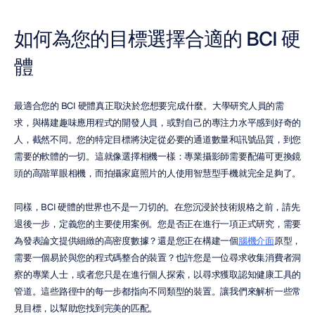
如何為您的目標選擇合適的 BCI 硬
體
最適合您的 BCI 硬體真正取決於您想要完成什麼。大學研究人員的需
求，與構建趣味應用程式的開發人員，或對自己的專注力水平感到好奇的
人，截然不同。您的特定目標將決定從必要的通道數量和訊號品質，到您
需要的軟體的一切。這就像選擇相機一樣：專業攝影師需要配備可更換鏡
頭的高階單眼相機，而拍攝家庭照片的人使用智慧型手機就完全足夠了。
同樣，BCI 硬體的世界也不是一刀切的。在您沉浸於技術規格之前，請先
退後一步，定義您的主要使用案例。您是否正在進行一項正式研究，需要
為發表論文提供細緻的高密度數據？還是您正在構建一個
腦機介面
原型，
需要一個易於與您的程式碼整合的裝置？也許您是一位尋求收集消費者洞
察的專業人士，或者您只是在進行個人探索，以尋求獲取認知健康工具的
管道。這些路徑中的每一步都指向不同類型的裝置。讓我們來解析一些常
見目標，以幫助您找到完美的匹配。