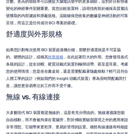
次數。更高的取樣率可以捕捉大腦電訊號中的更多細節，這對於分析快速
變化的神經事件至關重要。當您比較裝置時，請尋找有助於確保高質量訊
號獲取的內部濾波和屏蔽規格。這能確保您收集的數據是神經活動的可靠
呈現，而這正是任何成功 BCI 專案的基礎。
舒適度與外形規格
如果您計劃每次使用 BCI 裝置超過幾分鐘，那麼舒適度就是不可妥協
的。硬體的設計，或稱其
外形規格
，在此起著巨大的作用。您會發現各式
各樣的設計，從全頭帽、硬質頭戴式裝置到極簡頭帶、甚至是耳塞。考慮
您的使用情境：您是坐在書桌前，還是需要配戴著隨處移動？輕巧且符合
人體工學的設計（例如我們的 Insight 頭戴式裝置）專為長時間配戴而打
造，讓您更容易專注於工作而不受干擾。
無線 vs. 有線連接
大多數現代 BCI 裝置都是無線的，這是有充分理由的。無線連接讓您能
自由移動，而不會被拘束在電腦旁，對於傳統實驗室環境之外的應用來說
非常理想。它能帶來更乾淨、更易於管理的設置。雖然有線連接有時能提