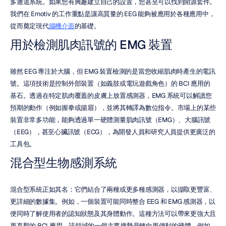
多通道系統。如果您有興趣建立自己的設置，您甚至可以找到開源套件。
我們在 Emotiv 的工作重點是讓高質量的 EEG 能夠被應用於各種應用中，
從而奠定現代
腦機介面
的基礎。
用於檢測肌肉訊號的 EMG 裝置
雖然 EEG 專注於大腦，但 EMG 裝置檢測的是當您收縮肌肉時產生的電訊
號。這項技術是控制外部裝置（如義肢或電玩遊戲角色）的 BCI 應用的
基石。透過在特定肌肉覆蓋的皮膚上放置感測器，EMG 系統可以解讀您
預期的動作（例如握拳或揚眉），並將其轉譯為數位指令。市場上的某些
裝置非常多功能，能夠透過單一硬體測量肌肉訊號（EMG）、大腦訊號
（EEG），甚至心臟訊號（ECG），為開發人員和研究人員提供更廣泛的
工具包。
混合型生物感測系統
混合型系統正如其名：它們結合了兩種或更多種感測器，以擷取更豐富、
更詳細的數據集。例如，一個裝置可能同時整合 EEG 和 EMG 感測器，以
便同時了解使用者的認知狀態及其身體動作。這種方法可以帶來更強大且
更直觀的 BCI 應用。該領域的一個主要趨勢是轉向更便利的硬體，例如