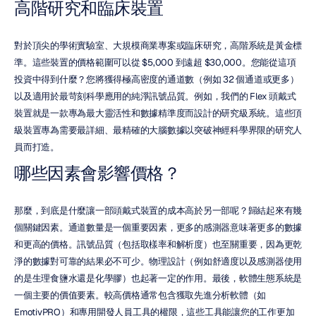
高階研究和臨床裝置
對於頂尖的學術實驗室、大規模商業專案或臨床研究，高階系統是黃金標
準。這些裝置的價格範圍可以從 $5,000 到遠超 $30,000。您能從這項
投資中得到什麼？您將獲得極高密度的通道數（例如 32 個通道或更多）
以及適用於最苛刻科學應用的純淨訊號品質。例如，我們的 Flex 頭戴式
裝置就是一款專為最大靈活性和數據精準度而設計的研究級系統。這些頂
級裝置專為需要最詳細、最精確的大腦數據以突破神經科學界限的研究人
員而打造。
哪些因素會影響價格？
那麼，到底是什麼讓一部頭戴式裝置的成本高於另一部呢？歸結起來有幾
個關鍵因素。通道數量是一個重要因素，更多的感測器意味著更多的數據
和更高的價格。訊號品質（包括取樣率和解析度）也至關重要，因為更乾
淨的數據對可靠的結果必不可少。物理設計（例如舒適度以及感測器使用
的是生理食鹽水還是化學膠）也起著一定的作用。最後，軟體生態系統是
一個主要的價值要素。較高價格通常包含獲取先進分析軟體（如 
EmotivPRO）和專用開發人員工具的權限，這些工具能讓您的工作更加