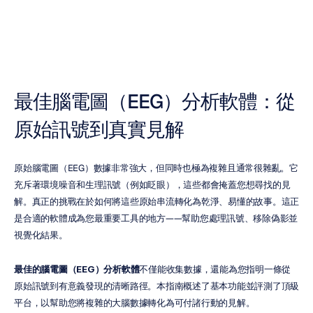
Duong
Tran
更新於
2025年11月6日
最佳腦電圖（EEG）分析軟體：從
原始訊號到真實見解
原始腦電圖（EEG）數據非常強大，但同時也極為複雜且通常很雜亂。它
充斥著環境噪音和生理訊號（例如眨眼），這些都會掩蓋您想尋找的見
解。真正的挑戰在於如何將這些原始串流轉化為乾淨、易懂的故事。這正
是合適的軟體成為您最重要工具的地方——幫助您處理訊號、移除偽影並
視覺化結果。
最佳的腦電圖（EEG）分析軟體
不僅能收集數據，還能為您指明一條從
原始訊號到有意義發現的清晰路徑。本指南概述了基本功能並評測了頂級
平台，以幫助您將複雜的大腦數據轉化為可付諸行動的見解。