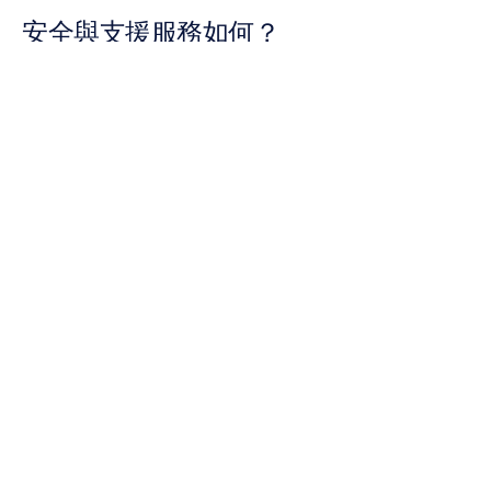
安全與支援服務如何？
保護您的數據安全並確保合規
尋找靜態/傳輸中加密功能和監管合規性（例如臨床環境中的 HIPAA）。
臨床套件範例：Natus NeuroWorks — 
https://natus.com/neuro/neuroworks-eeg-software
從說明文件中尋找幫助
強大的知識庫和教學指南可以加速上手過程（如 EEGLAB、MNE-
Python、EmotivPRO 指南）。
了解您的技術支援管道