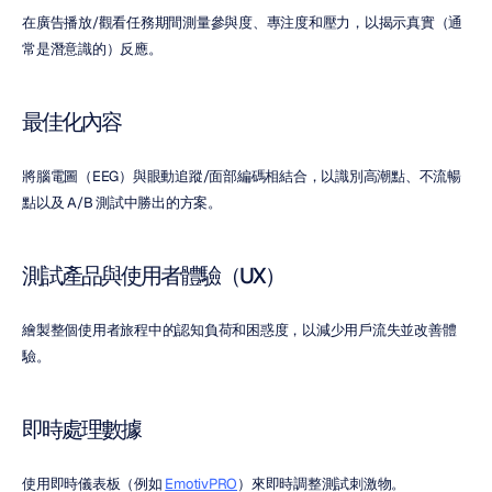
在廣告播放/觀看任務期間測量參與度、專注度和壓力，以揭示真實（通
常是潛意識的）反應。
最佳化內容
將腦電圖（EEG）與眼動追蹤/面部編碼相結合，以識別高潮點、不流暢
點以及 A/B 測試中勝出的方案。
測試產品與使用者體驗（UX）
繪製整個使用者旅程中的認知負荷和困惑度，以減少用戶流失並改善體
驗。
即時處理數據
使用即時儀表板（例如 
EmotivPRO
）來即時調整測試刺激物。