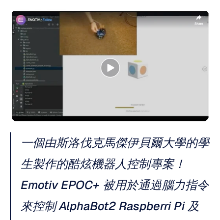
一個由斯洛伐克馬傑伊貝爾大學的學
生製作的酷炫機器人控制專案！
Emotiv EPOC+ 被用於通過腦力指令
來控制 AlphaBot2 Raspberri Pi 及