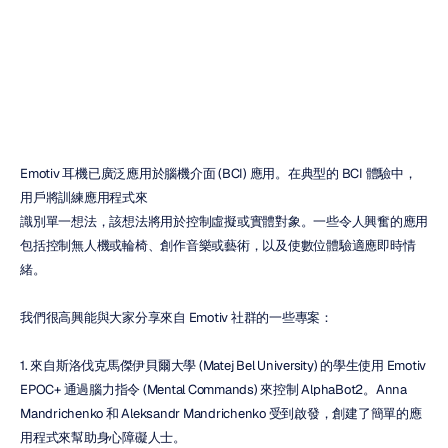
BCI
專案
Duc
Ngo
更新於
2020年5月8日
Emotiv 耳機已廣泛應用於腦機介面 (BCI) 應用。在典型的 BCI 體驗中，
用戶將訓練應用程式來
識別單一想法，該想法將用於控制虛擬或實體對象。一些令人興奮的應用
包括控制無人機或輪椅、創作音樂或藝術，以及使數位體驗適應即時情
緒。
我們很高興能與大家分享來自 Emotiv 社群的一些專案：
1. 來自斯洛伐克馬傑伊貝爾大學 (Matej Bel University) 的學生使用 Emotiv 
EPOC+ 通過腦力指令 (Mental Commands) 來控制 AlphaBot2。Anna 
Mandrichenko 和 Aleksandr Mandrichenko 受到啟發，創建了簡單的應
用程式來幫助身心障礙人士。