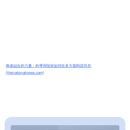
BCI
外骨骼專案
海蒂·杜蘭
更新於
兩者結合的力量：科學與技術如何在多方面和諧共存 
(thenationalnews.com)